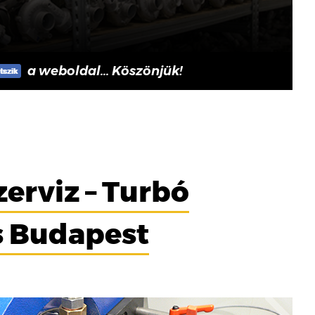
a weboldal... Köszönjük!
zerviz – Turbó
ás Budapest