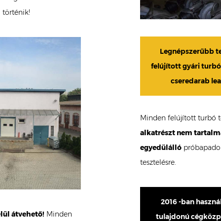
 történik!
Legnépszerűbb te
felújított gyári tur
cseredarab lea
Minden felújított turbó 
alkatrészt nem tartalm
egyedülálló
próbapadoko
tesztelésre.
2016 -ban használ
lül átvehető!
Minden
tulajdonú cégközpon