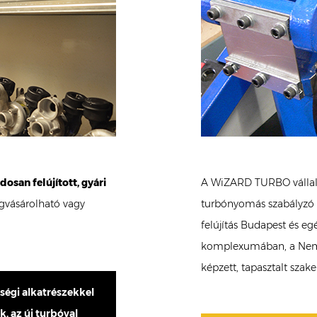
osan felújított, gyári
A WiZARD TURBO válla
egvásárolható vagy
turbónyomás szabályzó s
felújítás Budapest és e
komplexumában, a Nemz
képzett, tapasztalt szak
őségi alkatrészekkel
k, az új turbóval