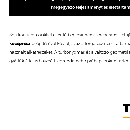
megegyező teljesítményt és élettartam
Sok konkurensünkkel ellentétben minden cseredarabos felújí
középrész
beépítésével készül, azaz a forgórész nem tartalm
használt alkatrészeket. A turbónyomás és a változó geometria
gyártók által is használt legmodernebb próbapadokon történi
T