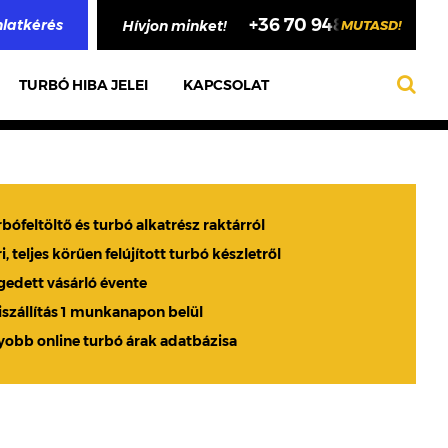
ÁLIS
IKA
TOTT
+36 70 948 4748
nlatkérés
Hívjon minket!
MUTASD!
ÍTÁS
ÍTÁS
RŐL
ÍTÁS
TURBÓ HIBA JELEI
KAPCSOLAT
PRA
VAL
bónyomás
ető vagy
szállítás
ndelhető
felújítás
rán belül
szágosan
bófeltöltő és turbó alkatrész raktárról
Tovább
, teljes körűen felújított turbó készletről
gedett vásárló évente
iszállítás 1 munkanapon belül
obb online turbó árak adatbázisa