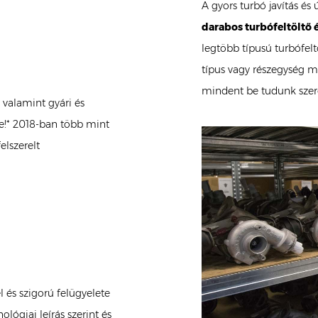
A gyors turbó javítás és
darabos turbófeltöltő 
legtöbb típusú turbófel
típus vagy részegység m
mindent be tudunk szere
 valamint gyári és
te!* 2018-ban több mint
elszerelt
 és szigorú felügyelete
nológiai leírás szerint és