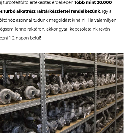
 új turbófeltöltő értékesítés érdekében
több mint 20.000
és turbó alkatrész raktárkészlettel rendelkezünk
, így a
töltőhöz azonnal tudunk megoldást kínálni! Ha valamilyen
égsem lenne raktáron, akkor gyári kapcsolataink révén
zni 1-2 napon belül!