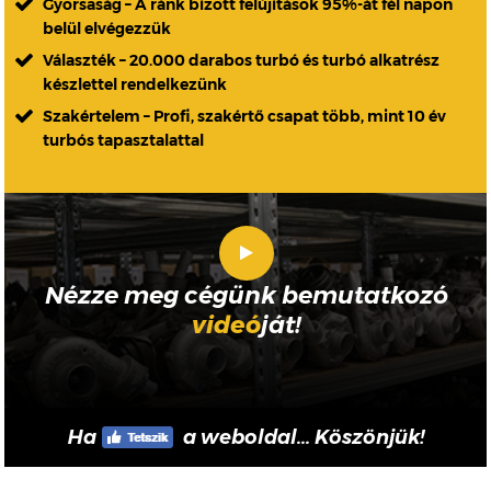
Gyorsaság – A ránk bízott felújítások 95%-át fél napon
belül elvégezzük
Választék – 20.000 darabos turbó és turbó alkatrész
készlettel rendelkezünk
Szakértelem – Profi, szakértő csapat több, mint 10 év
turbós tapasztalattal
Nézze meg cégünk bemutatkozó
videó
ját!
Ha
a weboldal... Köszönjük!