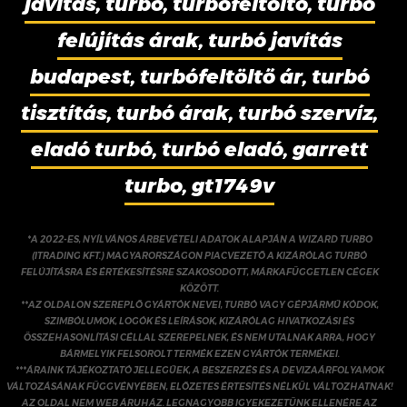
javítás, turbó, turbófeltöltő, turbó
felújítás árak, turbó javítás
budapest, turbófeltöltő ár, turbó
tisztítás, turbó árak, turbó szervíz,
eladó turbó, turbó eladó, garrett
turbo, gt1749v
*A 2022-ES, NYÍLVÁNOS ÁRBEVÉTELI ADATOK ALAPJÁN A WIZARD TURBO
(ITRADING KFT.) MAGYARORSZÁGON PIACVEZETŐ A KIZÁRÓLAG TURBÓ
FELÚJÍTÁSRA ÉS ÉRTÉKESÍTÉSRE SZAKOSODOTT, MÁRKAFÜGGETLEN CÉGEK
KÖZÖTT.
**AZ OLDALON SZEREPLŐ GYÁRTÓK NEVEI, TURBÓ VAGY GÉPJÁRMŰ KÓDOK,
SZIMBÓLUMOK, LOGÓK ÉS LEÍRÁSOK, KIZÁRÓLAG HIVATKOZÁSI ÉS
ÖSSZEHASONLÍTÁSI CÉLLAL SZEREPELNEK, ÉS NEM UTALNAK ARRA, HOGY
BÁRMELYIK FELSOROLT TERMÉK EZEN GYÁRTÓK TERMÉKEI.
***ÁRAINK TÁJÉKOZTATÓ JELLEGŰEK, A BESZERZÉS ÉS A DEVIZAÁRFOLYAMOK
VÁLTOZÁSÁNAK FÜGGVÉNYÉBEN, ELŐZETES ÉRTESÍTÉS NÉLKÜL VÁLTOZHATNAK!
AZ OLDAL NEM WEB ÁRUHÁZ. LEGNAGYOBB IGYEKEZETÜNK ELLENÉRE AZ