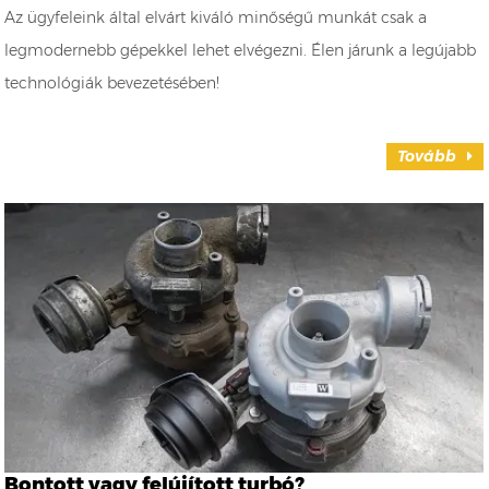
Az ügyfeleink által elvárt kiváló minőségű munkát csak a
legmodernebb gépekkel lehet elvégezni. Élen járunk a legújabb
technológiák bevezetésében!
Tovább
Bontott vagy felújított turbó?