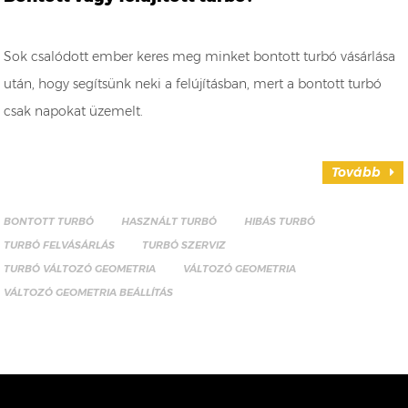
Sok csalódott ember keres meg minket bontott turbó vásárlása
után, hogy segítsünk neki a felújításban, mert a bontott turbó
csak napokat üzemelt.
Tovább
BONTOTT TURBÓ
HASZNÁLT TURBÓ
HIBÁS TURBÓ
TURBÓ FELVÁSÁRLÁS
TURBÓ SZERVIZ
TURBÓ VÁLTOZÓ GEOMETRIA
VÁLTOZÓ GEOMETRIA
VÁLTOZÓ GEOMETRIA BEÁLLÍTÁS