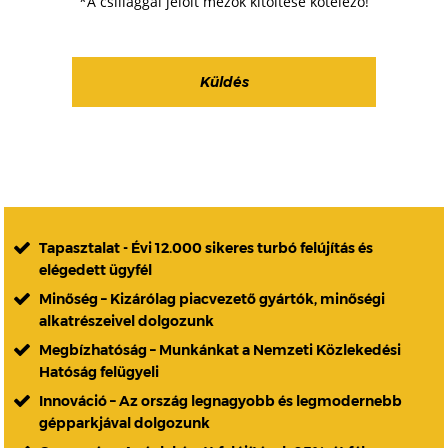
*A csillaggal jelölt mezők kitöltése kötelező!
Tapasztalat - Évi 12.000 sikeres turbó felújítás és
elégedett ügyfél
Minőség – Kizárólag piacvezető gyártók, minőségi
alkatrészeivel dolgozunk
Megbízhatóság – Munkánkat a Nemzeti Közlekedési
Hatóság felügyeli
Innováció – Az ország legnagyobb és legmodernebb
gépparkjával dolgozunk