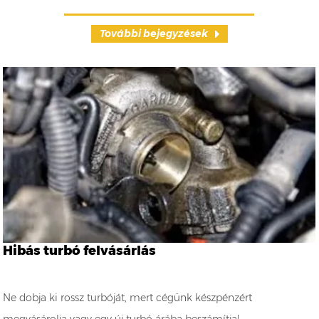
További bejegyzések
Hibás turbó felvásárlás
Ne dobja ki rossz turbóját, mert cégünk készpénzért
megvásárolja vagy egy új turbó árába beszámítja!