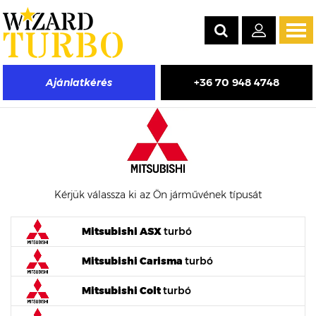
Tog
navi
+36 70 948 4748
Ajánlatkérés
Mitsubishi turbófeltöltő árak
Kérjük válassza ki az Ön járművének típusát
Mitsubishi ASX
turbó
Mitsubishi Carisma
turbó
Mitsubishi Colt
turbó