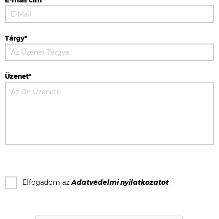
E-mail cím*
Tárgy*
Üzenet*
Elfogadom az
Adatvédelmi nyilatkozat
ot