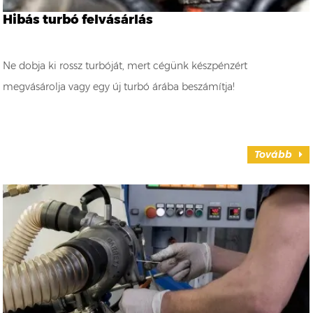
Hibás turbó felvásárlás
Ne dobja ki rossz turbóját, mert cégünk készpénzért
megvásárolja vagy egy új turbó árába beszámítja!
Tovább