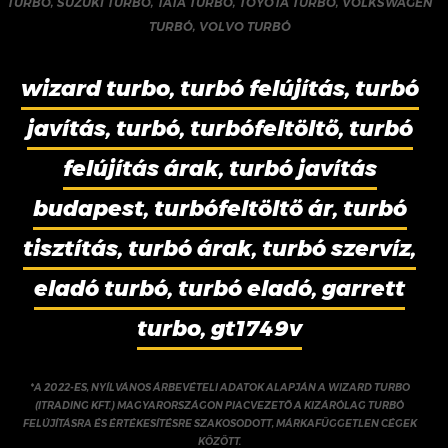
TURBÓ
,
SUZUKI TURBÓ
,
TATA TURBÓ
,
TOYOTA TURBÓ
,
VOLKSWAGEN
TURBÓ
,
VOLVO TURBÓ
wizard turbo, turbó felújítás, turbó
javítás, turbó, turbófeltöltő, turbó
felújítás árak, turbó javítás
budapest, turbófeltöltő ár, turbó
tisztítás, turbó árak, turbó szervíz,
eladó turbó, turbó eladó, garrett
turbo, gt1749v
*A 2022-ES, NYÍLVÁNOS ÁRBEVÉTELI ADATOK ALAPJÁN A WIZARD TURBO
(ITRADING KFT.) MAGYARORSZÁGON PIACVEZETŐ A KIZÁRÓLAG TURBÓ
FELÚJÍTÁSRA ÉS ÉRTÉKESÍTÉSRE SZAKOSODOTT, MÁRKAFÜGGETLEN CÉGEK
KÖZÖTT.