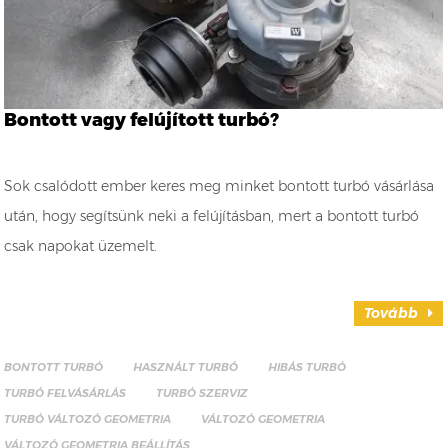
Bontott vagy felújított turbó?
Sok csalódott ember keres meg minket bontott turbó vásárlása
után, hogy segítsünk neki a felújításban, mert a bontott turbó
csak napokat üzemelt.
Tovább
BONTOTT TURBÓ
HASZNÁLT TURBÓ
HIBÁS TURBÓ
TURBÓ FELVÁSÁRLÁS
TURBÓ SZERVIZ
TURBÓ VÁLTOZÓ GEOMETRIA
VÁLTOZÓ GEOMETRIA
VÁLTOZÓ GEOMETRIA BEÁLLÍTÁS