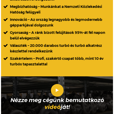
Megbízhatóság – Munkánkat a Nemzeti Közlekedési
Hatóság felügyeli
Innováció – Az ország legnagyobb és legmodernebb
gépparkjával dolgozunk
Gyorsaság – A ránk bízott felújítások 95%-át fél napon
belül elvégezzük
Választék – 20.000 darabos turbó és turbó alkatrész
készlettel rendelkezünk
Szakértelem – Profi, szakértő csapat több, mint 10 év
turbós tapasztalattal
Nézze meg cégünk bemutatkozó
videó
ját!