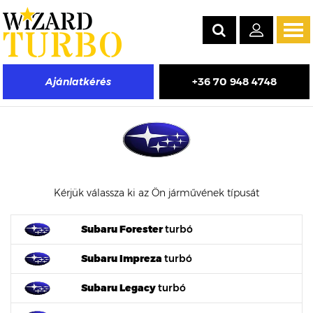
Tog
navi
+36 70 948 4748
Ajánlatkérés
Subaru turbófeltöltő árak
Kérjük válassza ki az Ön járművének típusát
Subaru Forester
turbó
Subaru Impreza
turbó
Subaru Legacy
turbó