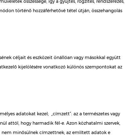
etek összessége, így a gyűjtés, rögzítés, rendszerezés,
éb módon történő hozzáférhetővé tétel útján, összehangolás
ének céljait és eszközeit önállóan vagy másokkal együtt
datkezelő kijelölésére vonatkozó különös szempontokat az
mélyes adatokat kezel; „címzett”: az a természetes vagy
enül attól, hogy harmadik fél-e. Azon közhatalmi szervek,
, nem minősülnek címzettnek; az említett adatok e