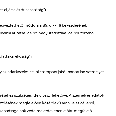
 eljárás és átláthatóság”);
m egyeztethető módon; a 89. cikk (1) bekezdésének
lmi kutatási célból vagy statisztikai célból történő
adattakarékosság”);
y az adatkezelés céljai szempontjából pontatlan személyes
éréséhez szükséges ideig teszi lehetővé. A személyes adatok
kezdésének megfelelően közérdekű archiválás céljából,
s szabadságainak védelme érdekében előírt megfelelő