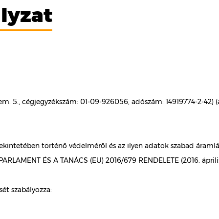
lyzat
II. em. 5., cégjegyzékszám: 01-09-926056, adószám: 14919774-2-42) 
kintetében történő védelméről és az ilyen adatok szabad áramlás
PARLAMENT ÉS A TANÁCS (EU) 2016/679 RENDELETE (2016. április 27
sét szabályozza: