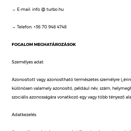
→ E-mail: info @ turbo.hu
→ Telefon: +36 70 948 4748
FOGALOM MEGHATÁROZÁSOK
Személyes adat:
Azonosított vagy azonosítható természetes személyre („éri
különösen valamely azonosító, például név, szám, helymeghatá
szociális azonosságára vonatkozó egy vagy több tényező al
Adatkezelés: