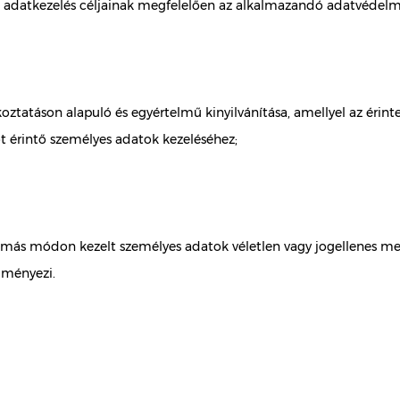
 az adatkezelés céljainak megfelelően az alkalmazandó adatvédelm
oztatáson alapuló és egyértelmű kinyilvánítása, amellyel az érinte
őt érintő személyes adatok kezeléséhez;
gy más módon kezelt személyes adatok véletlen vagy jogellenes me
dményezi.