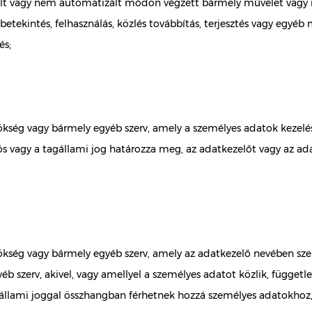
vagy nem automatizált módon végzett bármely művelet vagy művel
, betekintés, felhasználás, közlés továbbítás, terjesztés vagy egy
és;
ökség vagy bármely egyéb szerv, amely a személyes adatok kezelés
iós vagy a tagállami jog határozza meg, az adatkezelőt vagy az a
nökség vagy bármely egyéb szerv, amely az adatkezelő nevében sze
b szerv, akivel, vagy amellyel a személyes adatot közlik, függetl
agállami joggal összhangban férhetnek hozzá személyes adatokhoz