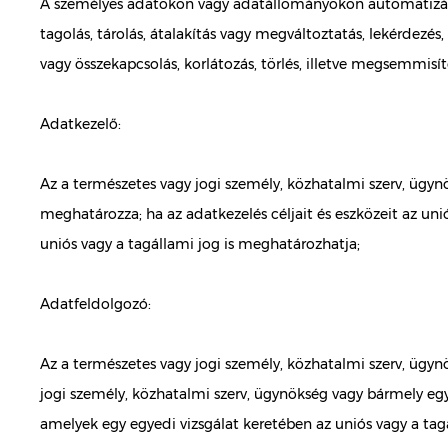
A személyes adatokon vagy adatállományokon automatizált 
tagolás, tárolás, átalakítás vagy megváltoztatás, lekérdezés
vagy összekapcsolás, korlátozás, törlés, illetve megsemmisít
Adatkezelő:
Az a természetes vagy jogi személy, közhatalmi szerv, ügyn
meghatározza; ha az adatkezelés céljait és eszközeit az un
uniós vagy a tagállami jog is meghatározhatja;
Adatfeldolgozó:
Az a természetes vagy jogi személy, közhatalmi szerv, ügy
jogi személy, közhatalmi szerv, ügynökség vagy bármely egyé
amelyek egy egyedi vizsgálat keretében az uniós vagy a t