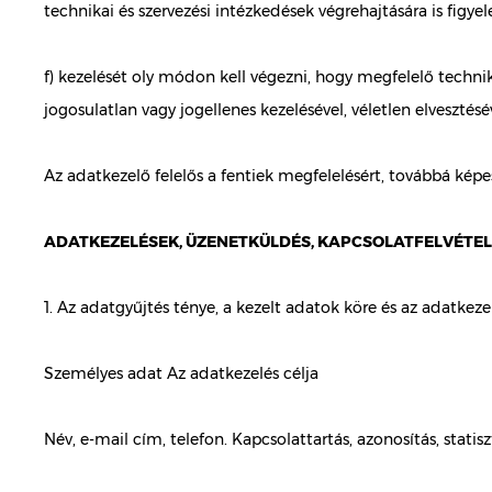
technikai és szervezési intézkedések végrehajtására is figye
f) kezelését oly módon kell végezni, hogy megfelelő techni
jogosulatlan vagy jogellenes kezelésével, véletlen elvesztés
Az adatkezelő felelős a fentiek megfelelésért, továbbá képes
ADATKEZELÉSEK, ÜZENETKÜLDÉS, KAPCSOLATFELVÉTEL
1. Az adatgyűjtés ténye, a kezelt adatok köre és az adatkezel
Személyes adat Az adatkezelés célja
Név, e-mail cím, telefon. Kapcsolattartás, azonosítás, statisz