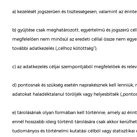
a) kezelését jogszerűen és tisztességesen, valamint az érinte
b) gyűjtése csak meghatározott, egyértelmű és jogszerű cél
megfelelően nem minősül az eredeti céllal össze nem egyezt
további adatkezelés („célhoz kötöttség”);
c) az adatkezelés céljai szempontjából megfelelőek és relevá
d) pontosnak és szükség esetén naprakésznek kell lenniük;
adatokat haladéktalanul töröljék vagy helyesbítsék („pontos
e) tárolásának olyan formában kell történnie, amely az érin
ennél hosszabb ideig történő tárolására csak akkor kerülhe
tudományos és történelmi kutatási célból vagy statisztikai