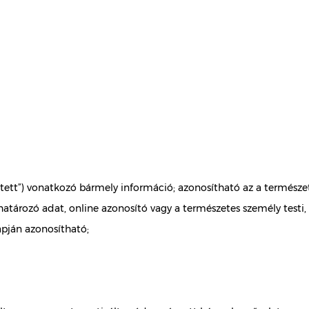
ntett”) vonatkozó bármely információ; azonosítható az a természe
rozó adat, online azonosító vagy a természetes személy testi, fiz
apján azonosítható;