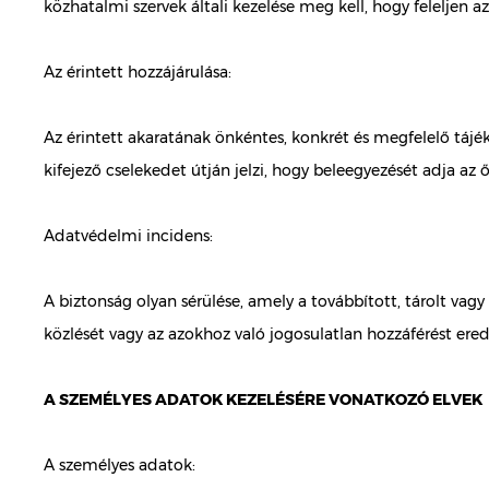
közhatalmi szervek általi kezelése meg kell, hogy feleljen
Az érintett hozzájárulása:
Az érintett akaratának önkéntes, konkrét és megfelelő tájék
kifejező cselekedet útján jelzi, hogy beleegyezését adja az 
Adatvédelmi incidens:
A biztonság olyan sérülése, amely a továbbított, tárolt va
közlését vagy az azokhoz való jogosulatlan hozzáférést ere
A SZEMÉLYES ADATOK KEZELÉSÉRE VONATKOZÓ ELVEK
A személyes adatok: