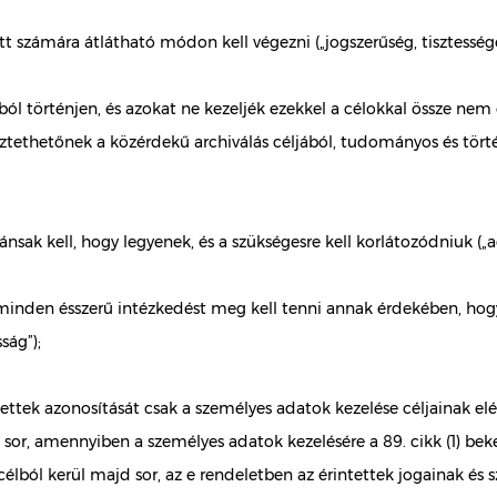
tt számára átlátható módon kell végezni („jogszerűség, tisztességes
ból történjen, és azokat ne kezeljék ezekkel a célokkal össze ne
ethetőnek a közérdekű archiválás céljából, tudományos és történe
nsak kell, hogy legyenek, és a szükségesre kell korlátozódniuk („
 minden ésszerű intézkedést meg kell tenni annak érdekében, hog
ság”);
tettek azonosítását csak a személyes adatok kezelése céljainak el
t sor, amennyiben a személyes adatok kezelésére a 89. cikk (1) be
 célból kerül majd sor, az e rendeletben az érintettek jogainak é