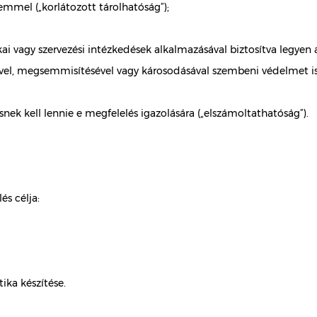
lemmel („korlátozott tárolhatóság”);
kai vagy szervezési intézkedések alkalmazásával biztosítva legye
ével, megsemmisítésével vagy károsodásával szembeni védelmet is id
nek kell lennie e megfelelés igazolására („elszámoltathatóság”).
és célja:
tika készítése.