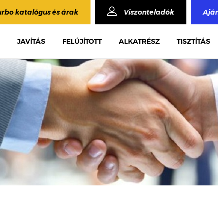
urbo katalógus és árak
Viszonteladók
Ajá
JAVÍTÁS
FELÚJÍTOTT
ALKATRÉSZ
TISZTÍTÁS