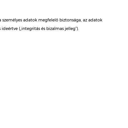
n a személyes adatok megfelelő biztonsága, az adatok
eértve („integritás és bizalmas jelleg”).