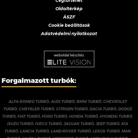
Cégtörténet
Oldaltérkép
ÁSZF
Cookie beállítások
Adatvédelmi nyilatkozat
weboldal készítés
Forgalmazott turbók:
ALFA-ROMEO TURBÓ
,
AUDI TURBÓ
,
BMW TURBÓ
,
CHEVROLET
TURBÓ
,
CHRYSLER TURBÓ
,
CITROEN TURBÓ
,
DACIA TURBÓ
,
DODGE
TURBÓ
,
FIAT TURBÓ
,
FORD TURBÓ
,
HONDA TURBÓ
,
HYUNDAI TURBÓ
,
ISUZU TURBÓ
,
IVECO TURBÓ
,
JAGUAR TURBÓ
,
JEEP TURBÓ
,
KIA
TURBÓ
,
LANCIA TURBÓ
,
LAND-ROVER TURBÓ
,
LEXUS TURBÓ
,
MAN