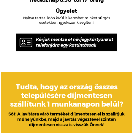
Hétköznap 8:30-tól 17-óráig
Ügyelet
Nyitva tartási időn kívül is kereshet minket sürgős
esetekben, igyekszünk segíteni!
Tudta, hogy az ország összes
településére díjmentesen
szállítunk 1 munkanapon belül?
Sőt! A javításra váró terméket díjmentesen el is szállítjuk
műhelyünkbe, majd a javítás végeztével szintén
díjmentesen vissza is visszük Önnek!