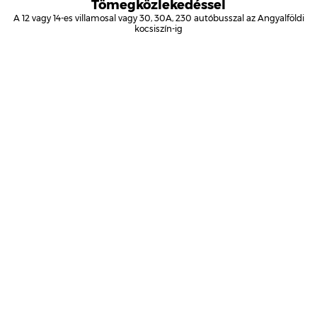
Tömegközlekedéssel
A 12 vagy 14-es villamosal vagy 30, 30A, 230 autóbusszal az Angyalföldi
kocsiszín-ig