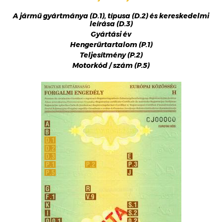
A jármű gyártmánya (D.1), típusa (D.2) és kereskedelmi
leírása (D.3)
Gyártási év
Hengerűrtartalom (P.1)
Teljesítmény (P.2)
Motorkód / szám (P.5)