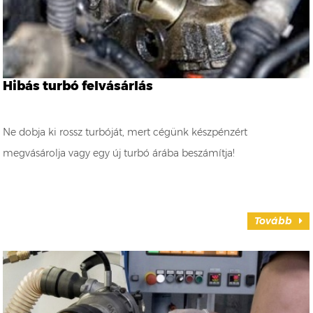
Hibás turbó felvásárlás
Ne dobja ki rossz turbóját, mert cégünk készpénzért
megvásárolja vagy egy új turbó árába beszámítja!
Tovább