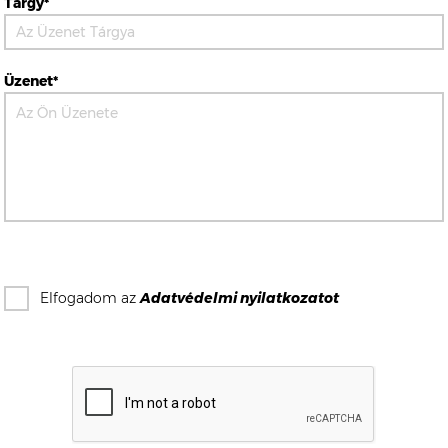
Tárgy*
Üzenet*
Elfogadom az
Adatvédelmi nyilatkozat
ot