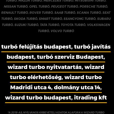
TURBÓ
,
MAZDA TURBÓ
,
MERCEDES TURBÓ
,
MITSUBISHI TURBÓ
,
NISSAN TURBÓ
,
OPEL TURBÓ
,
PEUGEOT TURBÓ
,
PORSCHE TURBÓ
,
RENAULT TURBÓ
,
ROVER TURBÓ
,
SAAB TURBÓ
,
SCANIA TURBÓ
,
SEAT
TURBÓ
,
SKODA TURBÓ
,
SMART TURBÓ
,
SSANGYONG TURBÓ
,
SUBARU
TURBÓ
,
SUZUKI TURBÓ
,
TATA TURBÓ
,
TOYOTA TURBÓ
,
VOLKSWAGEN
TURBÓ
,
VOLVO TURBÓ
turbó felújítás budapest, turbó javítás
budapest, turbó szerviz Budapest,
wizard turbo nyitvatartás, wizard
turbo elérhetőség, wizard turbo
Madridi utca 4, dolmány utca 14,
wizard turbo budapest, itrading kft
*A 2018-AS, NYÍLVÁNOS ÁRBEVÉTELI ADATOK ALAPJÁN A WIZARD TURBO