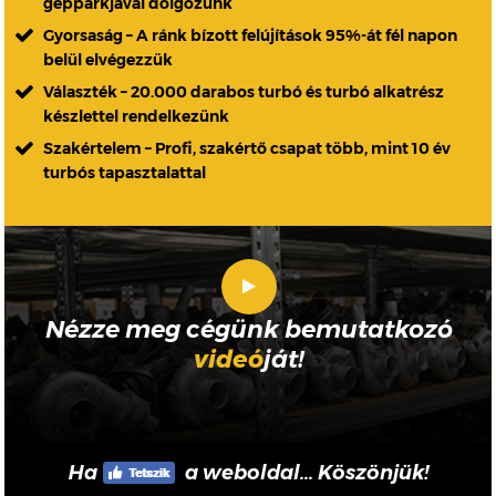
gépparkjával dolgozunk
Gyorsaság – A ránk bízott felújítások 95%-át fél napon
belül elvégezzük
Választék – 20.000 darabos turbó és turbó alkatrész
készlettel rendelkezünk
Szakértelem – Profi, szakértő csapat több, mint 10 év
turbós tapasztalattal
Nézze meg cégünk bemutatkozó
videó
ját!
Ha
a weboldal... Köszönjük!