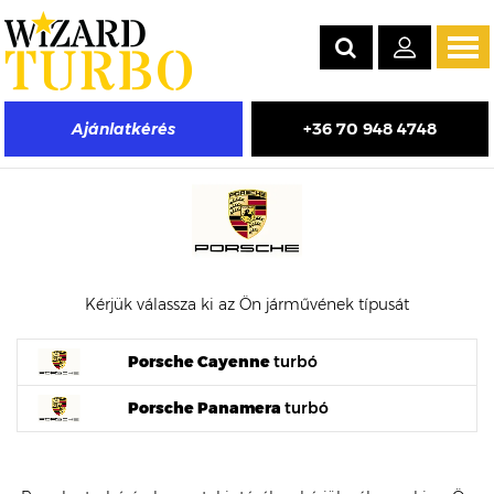
Tog
navi
+36 70 948 4748
Ajánlatkérés
Porsche turbófeltöltő árak
Kérjük válassza ki az Ön járművének típusát
Porsche Cayenne
turbó
Porsche Panamera
turbó