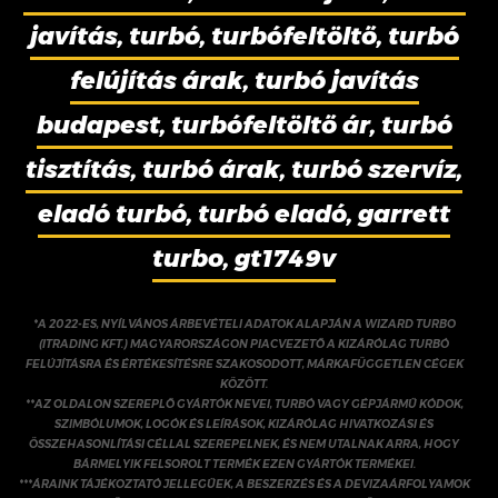
javítás, turbó, turbófeltöltő, turbó
felújítás árak, turbó javítás
budapest, turbófeltöltő ár, turbó
tisztítás, turbó árak, turbó szervíz,
eladó turbó, turbó eladó, garrett
turbo, gt1749v
*A 2022-ES, NYÍLVÁNOS ÁRBEVÉTELI ADATOK ALAPJÁN A WIZARD TURBO
(ITRADING KFT.) MAGYARORSZÁGON PIACVEZETŐ A KIZÁRÓLAG TURBÓ
FELÚJÍTÁSRA ÉS ÉRTÉKESÍTÉSRE SZAKOSODOTT, MÁRKAFÜGGETLEN CÉGEK
KÖZÖTT.
**AZ OLDALON SZEREPLŐ GYÁRTÓK NEVEI, TURBÓ VAGY GÉPJÁRMŰ KÓDOK,
SZIMBÓLUMOK, LOGÓK ÉS LEÍRÁSOK, KIZÁRÓLAG HIVATKOZÁSI ÉS
ÖSSZEHASONLÍTÁSI CÉLLAL SZEREPELNEK, ÉS NEM UTALNAK ARRA, HOGY
BÁRMELYIK FELSOROLT TERMÉK EZEN GYÁRTÓK TERMÉKEI.
***ÁRAINK TÁJÉKOZTATÓ JELLEGŰEK, A BESZERZÉS ÉS A DEVIZAÁRFOLYAMOK