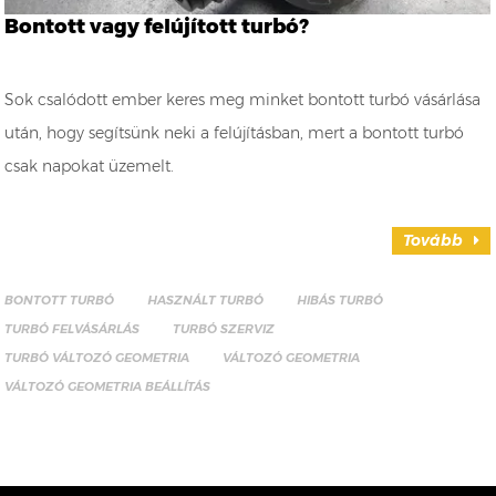
Bontott vagy felújított turbó?
Sok csalódott ember keres meg minket bontott turbó vásárlása
után, hogy segítsünk neki a felújításban, mert a bontott turbó
csak napokat üzemelt.
Tovább
BONTOTT TURBÓ
HASZNÁLT TURBÓ
HIBÁS TURBÓ
TURBÓ FELVÁSÁRLÁS
TURBÓ SZERVIZ
TURBÓ VÁLTOZÓ GEOMETRIA
VÁLTOZÓ GEOMETRIA
VÁLTOZÓ GEOMETRIA BEÁLLÍTÁS