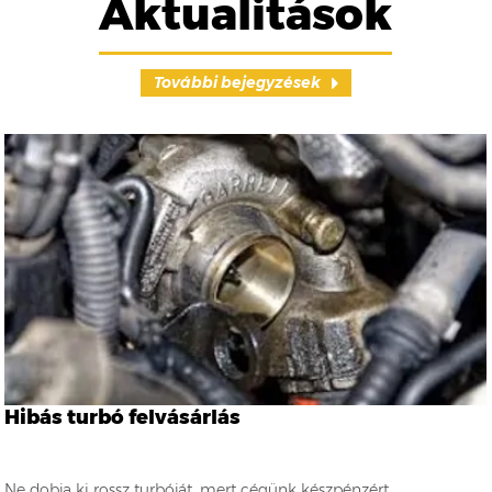
Aktualitások
További bejegyzések
Hibás turbó felvásárlás
Ne dobja ki rossz turbóját, mert cégünk készpénzért