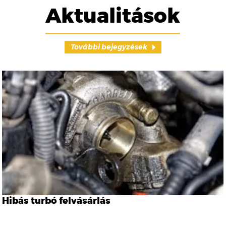
Aktualitások
További bejegyzések
Hibás turbó felvásárlás