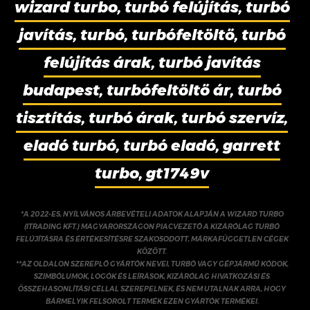
wizard turbo, turbó felújítás, turbó
javítás, turbó, turbófeltöltő, turbó
felújítás árak, turbó javítás
budapest, turbófeltöltő ár, turbó
tisztítás, turbó árak, turbó szervíz,
eladó turbó, turbó eladó, garrett
turbo, gt1749v
*A 2022-ES, NYÍLVÁNOS ÁRBEVÉTELI ADATOK ALAPJÁN A WIZARD TURBO
(ITRADING KFT.) MAGYARORSZÁGON PIACVEZETŐ A KIZÁRÓLAG TURBÓ
FELÚJÍTÁSRA ÉS ÉRTÉKESÍTÉSRE SZAKOSODOTT, MÁRKAFÜGGETLEN CÉGEK
KÖZÖTT.
**AZ OLDALON SZEREPLŐ GYÁRTÓK NEVEI, TURBÓ VAGY GÉPJÁRMŰ KÓDOK,
SZIMBÓLUMOK, LOGÓK ÉS LEÍRÁSOK, KIZÁRÓLAG HIVATKOZÁSI ÉS
ÖSSZEHASONLÍTÁSI CÉLLAL SZEREPELNEK, ÉS NEM UTALNAK ARRA, HOGY
BÁRMELYIK FELSOROLT TERMÉK EZEN GYÁRTÓK TERMÉKEI.