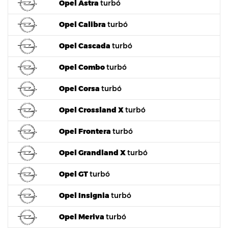
Opel Astra
turbó
Opel Calibra
turbó
Opel Cascada
turbó
Opel Combo
turbó
Opel Corsa
turbó
Opel Crossland X
turbó
Opel Frontera
turbó
Opel Grandland X
turbó
Opel GT
turbó
Opel Insignia
turbó
Opel Meriva
turbó