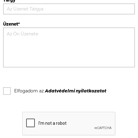
Tárgy*
Üzenet*
Elfogadom az
Adatvédelmi nyilatkozat
ot