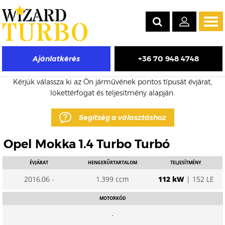
Tog
navi
+36 70 948 4748
Ajánlatkérés
Opel Mokka eladó turbó árak
Kérjük válassza ki az Ön járművének pontos típusát évjárat,
lökettérfogat és teljesítmény alapján.
Segítség a választáshoz
Opel Mokka 1.4 Turbo Turbó
ÉVJÁRAT
HENGERŰRTARTALOM
TELJESÍTMÉNY
2016.06 -
1.399 ccm
112 kW
| 152 LE
MOTORKÓD
-