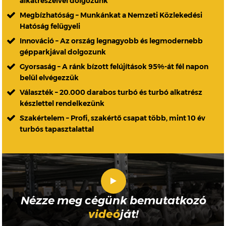
alkatrészeivel dolgozunk
Megbízhatóság – Munkánkat a Nemzeti Közlekedési
Hatóság felügyeli
Innováció – Az ország legnagyobb és legmodernebb
gépparkjával dolgozunk
Gyorsaság – A ránk bízott felújítások 95%-át fél napon
belül elvégezzük
Választék – 20.000 darabos turbó és turbó alkatrész
készlettel rendelkezünk
Szakértelem – Profi, szakértő csapat több, mint 10 év
turbós tapasztalattal
Nézze meg cégünk bemutatkozó
videó
ját!