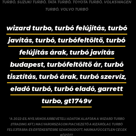
TURBÓ
,
SUZUKI TURBÓ
,
TATA TURBÓ
,
TOYOTA TURBÓ
,
VOLKSWAGEN
TURBÓ
,
VOLVO TURBÓ
wizard turbo, turbó felújítás, turbó
javítás, turbó, turbófeltöltő, turbó
felújítás árak, turbó javítás
budapest, turbófeltöltő ár, turbó
tisztítás, turbó árak, turbó szervíz,
eladó turbó, turbó eladó, garrett
turbo, gt1749v
*A 2022-ES, NYÍLVÁNOS ÁRBEVÉTELI ADATOK ALAPJÁN A WIZARD TURBO
(ITRADING KFT.) MAGYARORSZÁGON PIACVEZETŐ A KIZÁRÓLAG TURBÓ
FELÚJÍTÁSRA ÉS ÉRTÉKESÍTÉSRE SZAKOSODOTT, MÁRKAFÜGGETLEN CÉGEK
KÖZÖTT.