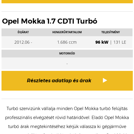
Opel Mokka 1.7 CDTI Turbó
ÉVJÁRAT
HENGERŰRTARTALOM
TELJESÍTMÉNY
2012.06 -
1.686 ccm
96 kW
| 131 LE
MOTORKÓD
-
Részletes adatlap és árak
Turbó szervizünk vállalja minden Opel Mokka turbó felújítás
professzinális elvégzését rövid határidővel. Eladó Opel Mokka
turbó árak megtekintéséhez kérjük válassza ki gépjárműve