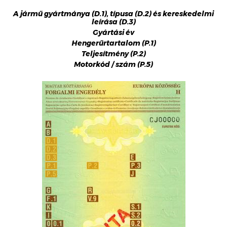
A jármű gyártmánya (D.1), típusa (D.2) és kereskedelmi
leírása (D.3)
Gyártási év
Hengerűrtartalom (P.1)
Teljesítmény (P.2)
Motorkód / szám (P.5)