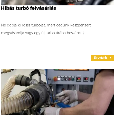
Hibás turbó felvásárlás
Ne dobja ki rossz turbóját, mert cégünk készpénzért
megvásárolja vagy egy új turbó árába beszámítja!
Tovább