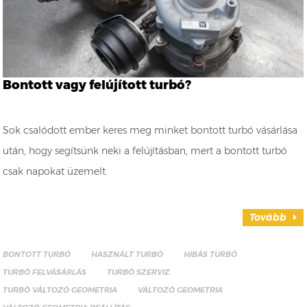
Bontott vagy felújított turbó?
Sok csalódott ember keres meg minket bontott turbó vásárlása
után, hogy segítsünk neki a felújításban, mert a bontott turbó
csak napokat üzemelt.
Tovább
BONTOTT TURBÓ
HASZNÁLT TURBÓ
HIBÁS TURBÓ
TURBÓ FELVÁSÁRLÁS
TURBÓ SZERVIZ
TURBÓ VÁLTOZÓ GEOMETRIA
VÁLTOZÓ GEOMETRIA