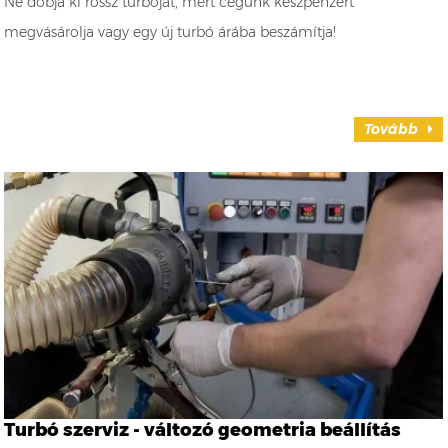
Ne dobja ki rossz turbóját, mert cégünk készpénzért
megvásárolja vagy egy új turbó árába beszámítja!
Tovább
Turbó szerviz - változó geometria beállítás