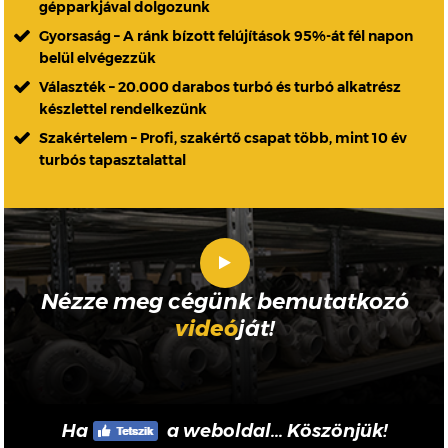
gépparkjával dolgozunk
Gyorsaság – A ránk bízott felújítások 95%-át fél napon
belül elvégezzük
Választék – 20.000 darabos turbó és turbó alkatrész
készlettel rendelkezünk
Szakértelem – Profi, szakértő csapat több, mint 10 év
turbós tapasztalattal
Nézze meg cégünk bemutatkozó
videó
ját!
Ha
a weboldal... Köszönjük!