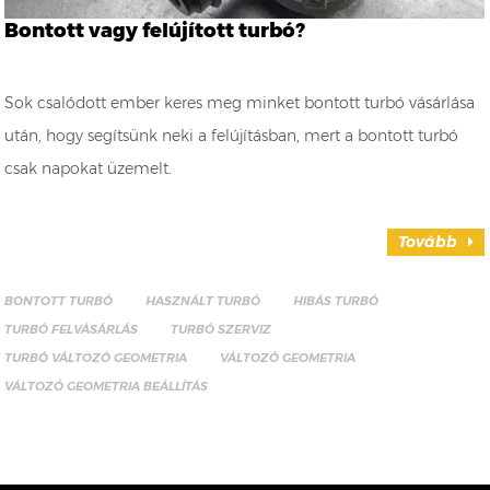
Bontott vagy felújított turbó?
Sok csalódott ember keres meg minket bontott turbó vásárlása
után, hogy segítsünk neki a felújításban, mert a bontott turbó
csak napokat üzemelt.
Tovább
BONTOTT TURBÓ
HASZNÁLT TURBÓ
HIBÁS TURBÓ
TURBÓ FELVÁSÁRLÁS
TURBÓ SZERVIZ
TURBÓ VÁLTOZÓ GEOMETRIA
VÁLTOZÓ GEOMETRIA
VÁLTOZÓ GEOMETRIA BEÁLLÍTÁS