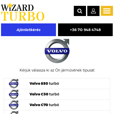
Tog
navi
+36 70 948 4748
Ajánlatkérés
Volvo turbófeltöltő árak
Kérjük válassza ki az Ön járművének típusát
Volvo 850
turbó
Volvo C30
turbó
Volvo C70
turbó