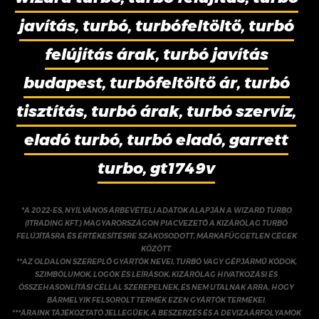
javítás, turbó, turbófeltöltő, turbó
felújítás árak, turbó javítás
budapest, turbófeltöltő ár, turbó
tisztítás, turbó árak, turbó szervíz,
eladó turbó, turbó eladó, garrett
turbo, gt1749v
*A 2022-ES, NYÍLVÁNOS ÁRBEVÉTELI ADATOK ALAPJÁN A WIZARD TURBO
(ITRADING KFT.) MAGYARORSZÁGON PIACVEZETŐ A KIZÁRÓLAG TURBÓ
FELÚJÍTÁSRA ÉS ÉRTÉKESÍTÉSRE SZAKOSODOTT, MÁRKAFÜGGETLEN CÉGEK
KÖZÖTT.
**AZ OLDALON SZEREPLŐ GYÁRTÓK NEVEI, TURBÓ VAGY GÉPJÁRMŰ KÓDOK,
SZIMBÓLUMOK, LOGÓK ÉS LEÍRÁSOK, KIZÁRÓLAG HIVATKOZÁSI ÉS
ÖSSZEHASONLÍTÁSI CÉLLAL SZEREPELNEK, ÉS NEM UTALNAK ARRA, HOGY
BÁRMELYIK FELSOROLT TERMÉK EZEN GYÁRTÓK TERMÉKEI.
***ÁRAINK TÁJÉKOZTATÓ JELLEGŰEK, A BESZERZÉS ÉS A DEVIZAÁRFOLYAMOK