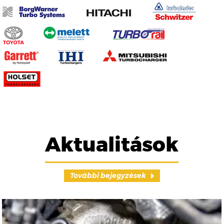
Aktualitások
További bejegyzések