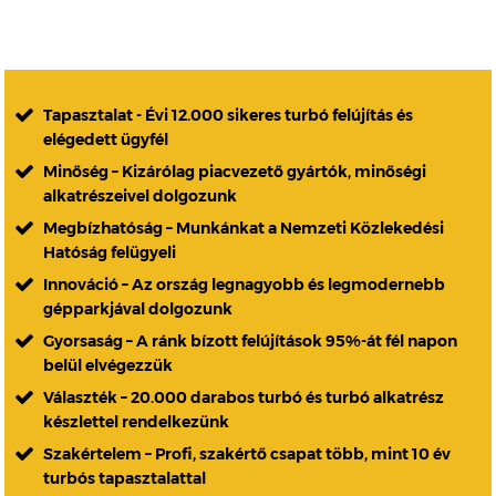
Tapasztalat - Évi 12.000 sikeres turbó felújítás és
elégedett ügyfél
Minőség – Kizárólag piacvezető gyártók, minőségi
alkatrészeivel dolgozunk
Megbízhatóság – Munkánkat a Nemzeti Közlekedési
Hatóság felügyeli
Innováció – Az ország legnagyobb és legmodernebb
gépparkjával dolgozunk
Gyorsaság – A ránk bízott felújítások 95%-át fél napon
belül elvégezzük
Választék – 20.000 darabos turbó és turbó alkatrész
készlettel rendelkezünk
Szakértelem – Profi, szakértő csapat több, mint 10 év
turbós tapasztalattal