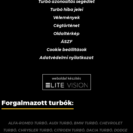
Turbó azonosítás segédlet
Turbó hiba jelei
Vélemények
Cégtörténet
Oldaltérkép
ÁSZF
Cookie beállítások
Adatvédelmi nyilatkozat
weboldal készítés
Forgalmazott turbók:
ALFA-ROMEO TURBÓ
,
AUDI TURBÓ
,
BMW TURBÓ
,
CHEVROLET
TURBÓ
,
CHRYSLER TURBÓ
,
CITROEN TURBÓ
,
DACIA TURBÓ
,
DODGE