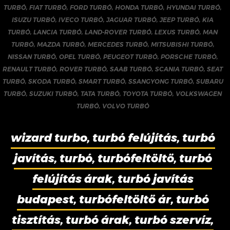
TURBÓ
,
FIAT TURBÓ
,
FORD TURBÓ
,
HONDA TURBÓ
,
HYUNDAI TURBÓ
,
ISUZU TURBÓ
,
IVECO TURBÓ
,
JAGUAR TURBÓ
,
JEEP TURBÓ
,
KIA
TURBÓ
,
LANCIA TURBÓ
,
LAND-ROVER TURBÓ
,
LEXUS TURBÓ
,
MAN
TURBÓ
,
MAZDA TURBÓ
,
MERCEDES TURBÓ
,
MITSUBISHI TURBÓ
,
NISSAN TURBÓ
,
OPEL TURBÓ
,
PEUGEOT TURBÓ
,
PORSCHE TURBÓ
,
RENAULT TURBÓ
,
ROVER TURBÓ
,
SAAB TURBÓ
,
SCANIA TURBÓ
,
SEAT
TURBÓ
,
SKODA TURBÓ
,
SMART TURBÓ
,
SSANGYONG TURBÓ
,
SUBARU
TURBÓ
,
SUZUKI TURBÓ
,
TATA TURBÓ
,
TOYOTA TURBÓ
,
VOLKSWAGEN
TURBÓ
,
VOLVO TURBÓ
wizard turbo, turbó felújítás, turbó
javítás, turbó, turbófeltöltő, turbó
felújítás árak, turbó javítás
budapest, turbófeltöltő ár, turbó
tisztítás, turbó árak, turbó szervíz,