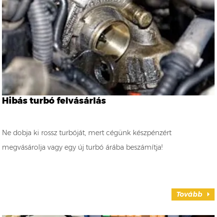
Hibás turbó felvásárlás
Ne dobja ki rossz turbóját, mert cégünk készpénzért
megvásárolja vagy egy új turbó árába beszámítja!
Tovább