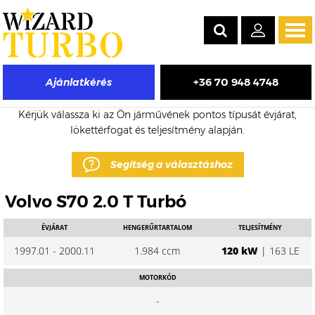
Tog
navi
+36 70 948 4748
Ajánlatkérés
Volvo S70 eladó turbó árak
Kérjük válassza ki az Ön járművének pontos típusát évjárat,
lökettérfogat és teljesítmény alapján.
Segítség a választáshoz
Volvo S70 2.0 T Turbó
ÉVJÁRAT
HENGERŰRTARTALOM
TELJESÍTMÉNY
1997.01 - 2000.11
1.984 ccm
120 kW
| 163 LE
MOTORKÓD
-