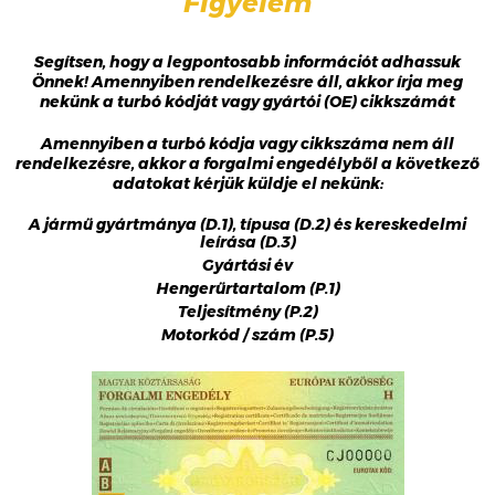
Figyelem
Segítsen, hogy a legpontosabb információt adhassuk
Önnek! Amennyiben rendelkezésre áll, akkor írja meg
nekünk a turbó kódját vagy gyártói (OE) cikkszámát
Amennyiben a turbó kódja vagy cikkszáma nem áll
rendelkezésre, akkor a forgalmi engedélyből a következő
adatokat kérjük küldje el nekünk:
A jármű gyártmánya (D.1), típusa (D.2) és kereskedelmi
leírása (D.3)
Gyártási év
Hengerűrtartalom (P.1)
Teljesítmény (P.2)
Motorkód / szám (P.5)