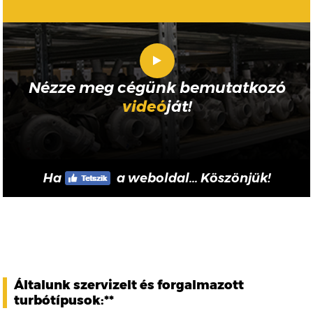
Nézze meg cégünk bemutatkozó
videó
ját!
Ha
a weboldal... Köszönjük!
Általunk szervizelt és forgalmazott
turbótípusok:**