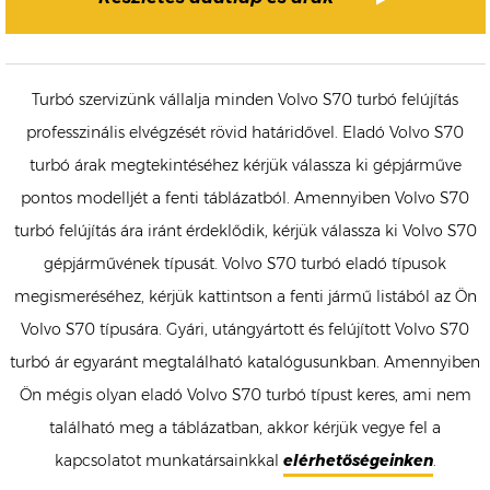
Turbó szervizünk vállalja minden Volvo S70 turbó felújítás
professzinális elvégzését rövid határidővel. Eladó Volvo S70
turbó árak megtekintéséhez kérjük válassza ki gépjárműve
pontos modelljét a fenti táblázatból. Amennyiben Volvo S70
turbó felújítás ára iránt érdeklődik, kérjük válassza ki Volvo S70
gépjárművének típusát. Volvo S70 turbó eladó típusok
megismeréséhez, kérjük kattintson a fenti jármű listából az Ön
Volvo S70 típusára. Gyári, utángyártott és felújított Volvo S70
turbó ár egyaránt megtalálható katalógusunkban. Amennyiben
Ön mégis olyan eladó Volvo S70 turbó típust keres, ami nem
található meg a táblázatban, akkor kérjük vegye fel a
kapcsolatot munkatársainkkal
elérhetőségeinken
.