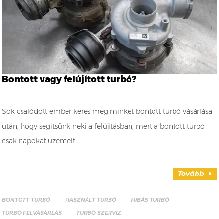
Bontott vagy felújított turbó?
Sok csalódott ember keres meg minket bontott turbó vásárlása
után, hogy segítsünk neki a felújításban, mert a bontott turbó
csak napokat üzemelt.
Tovább
BONTOTT TURBÓ
HASZNÁLT TURBÓ
HIBÁS TURBÓ
TURBÓ FELVÁSÁRLÁS
TURBÓ SZERVIZ