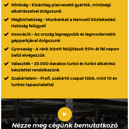
Minőség – Kizárólag piacvezető gyártók, minőségi
alkatrészeivel dolgozunk
Megbízhatóság – Munkánkat a Nemzeti Közlekedési
Hatóság felügyeli
Innováció – Az ország legnagyobb és legmodernebb
gépparkjával dolgozunk
Gyorsaság – A ránk bízott felújítások 95%-át fél napon
belül elvégezzük
Választék – 20.000 darabos turbó és turbó alkatrész
készlettel rendelkezünk
Szakértelem – Profi, szakértő csapat több, mint 10 év
turbós tapasztalattal
Nézze meg cégünk bemutatkozó