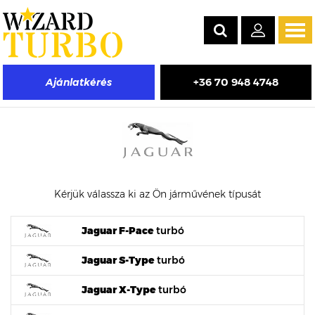
Tog
navi
+36 70 948 4748
Ajánlatkérés
Jaguar turbófeltöltő árak
Kérjük válassza ki az Ön járművének típusát
Jaguar F-Pace
turbó
Jaguar S-Type
turbó
Jaguar X-Type
turbó