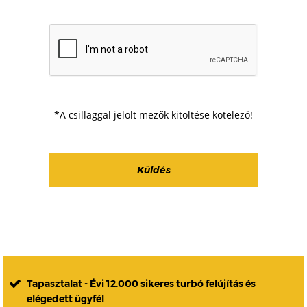
*A csillaggal jelölt mezők kitöltése kötelező!
Tapasztalat - Évi 12.000 sikeres turbó felújítás és
elégedett ügyfél