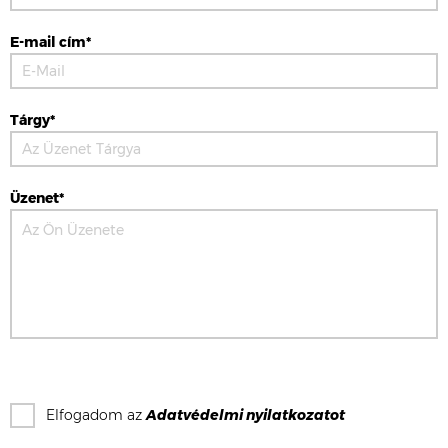
E-mail cím*
Tárgy*
Üzenet*
Elfogadom az
Adatvédelmi nyilatkozat
ot