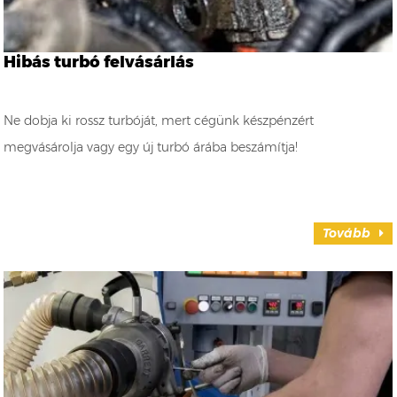
Hibás turbó felvásárlás
Ne dobja ki rossz turbóját, mert cégünk készpénzért
megvásárolja vagy egy új turbó árába beszámítja!
Tovább