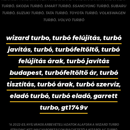
TURBÓ
,
SKODA TURBÓ
,
SMART TURBÓ
,
SSANGYONG TURBÓ
,
SUBARU
TURBÓ
,
SUZUKI TURBÓ
,
TATA TURBÓ
,
TOYOTA TURBÓ
,
VOLKSWAGEN
TURBÓ
,
VOLVO TURBÓ
wizard turbo, turbó felújítás, turbó
javítás, turbó, turbófeltöltő, turbó
felújítás árak, turbó javítás
budapest, turbófeltöltő ár, turbó
tisztítás, turbó árak, turbó szervíz,
eladó turbó, turbó eladó, garrett
turbo, gt1749v
*A 2022-ES, NYÍLVÁNOS ÁRBEVÉTELI ADATOK ALAPJÁN A WIZARD TURBO
(ITRADING KFT.) MAGYARORSZÁGON PIACVEZETŐ A KIZÁRÓLAG TURBÓ