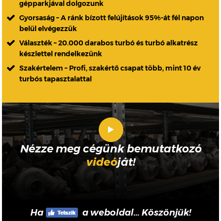
gépparkjával dolgozunk
Gyorsaság – A ránk bízott felújítások 95%-át fél napon
belül elvégezzük
Választék – 20.000 darabos turbó és turbó alkatrész
készlettel rendelkezünk
Szakértelem – Profi, szakértő csapat több, mint 10 év
turbós tapasztalattal
Nézze meg cégünk bemutatkozó
videó
ját!
Ha
a weboldal... Köszönjük!