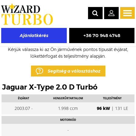
Tog
navi
+36 70 948 4748
Ajánlatkérés
Jaguar X-Type eladó turbó árak
Kérjük válassza ki az Ön járművének pontos típusát évjárat,
lökettérfogat és teljesítmény alapján.
Segítség a választáshoz
Jaguar X-Type 2.0 D Turbó
ÉVJÁRAT
HENGERŰRTARTALOM
TELJESÍTMÉNY
2003.07 -
1.998 ccm
96 kW
| 131 LE
MOTORKÓD
-