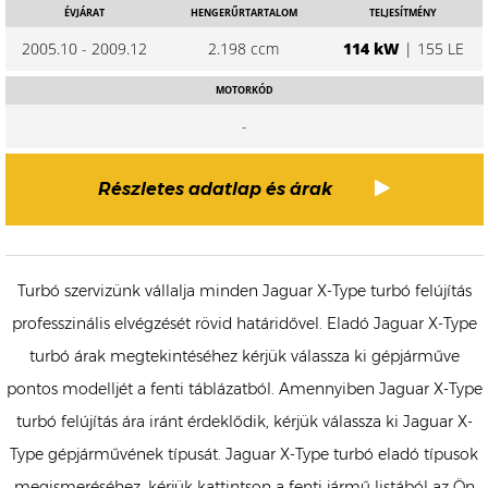
ÉVJÁRAT
HENGERŰRTARTALOM
TELJESÍTMÉNY
2005.10 - 2009.12
2.198 ccm
114 kW
| 155 LE
MOTORKÓD
-
Részletes adatlap és árak
Turbó szervizünk vállalja minden Jaguar X-Type turbó felújítás
professzinális elvégzését rövid határidővel. Eladó Jaguar X-Type
turbó árak megtekintéséhez kérjük válassza ki gépjárműve
pontos modelljét a fenti táblázatból. Amennyiben Jaguar X-Type
turbó felújítás ára iránt érdeklődik, kérjük válassza ki Jaguar X-
Type gépjárművének típusát. Jaguar X-Type turbó eladó típusok
megismeréséhez, kérjük kattintson a fenti jármű listából az Ön