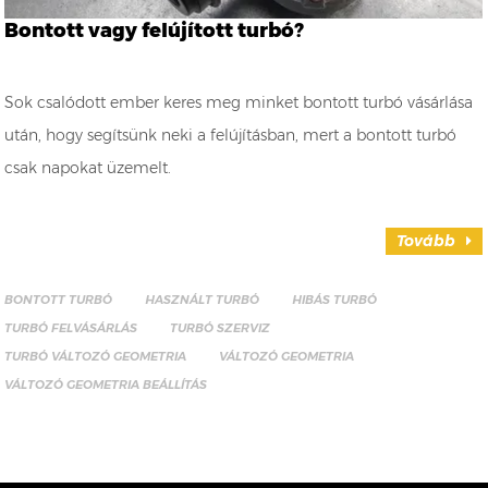
Bontott vagy felújított turbó?
Sok csalódott ember keres meg minket bontott turbó vásárlása
után, hogy segítsünk neki a felújításban, mert a bontott turbó
csak napokat üzemelt.
Tovább
BONTOTT TURBÓ
HASZNÁLT TURBÓ
HIBÁS TURBÓ
TURBÓ FELVÁSÁRLÁS
TURBÓ SZERVIZ
TURBÓ VÁLTOZÓ GEOMETRIA
VÁLTOZÓ GEOMETRIA
VÁLTOZÓ GEOMETRIA BEÁLLÍTÁS