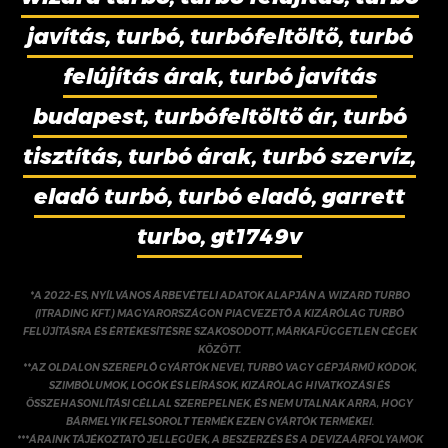
javítás, turbó, turbófeltöltő, turbó
felújítás árak, turbó javítás
budapest, turbófeltöltő ár, turbó
tisztítás, turbó árak, turbó szervíz,
eladó turbó, turbó eladó, garrett
turbo, gt1749v
*A 2022-ES, NYÍLVÁNOS ÁRBEVÉTELI ADATOK ALAPJÁN A WIZARD TURBO
(ITRADING KFT.) MAGYARORSZÁGON PIACVEZETŐ A KIZÁRÓLAG TURBÓ
FELÚJÍTÁSRA ÉS ÉRTÉKESÍTÉSRE SZAKOSODOTT, MÁRKAFÜGGETLEN CÉGEK
KÖZÖTT.
**AZ OLDALON SZEREPLŐ GYÁRTÓK NEVEI, TURBÓ VAGY GÉPJÁRMŰ KÓDOK,
SZIMBÓLUMOK, LOGÓK ÉS LEÍRÁSOK, KIZÁRÓLAG HIVATKOZÁSI ÉS
ÖSSZEHASONLÍTÁSI CÉLLAL SZEREPELNEK, ÉS NEM UTALNAK ARRA, HOGY
BÁRMELYIK FELSOROLT TERMÉK EZEN GYÁRTÓK TERMÉKEI.
***ÁRAINK TÁJÉKOZTATÓ JELLEGŰEK, A BESZERZÉS ÉS A DEVIZAÁRFOLYAMOK