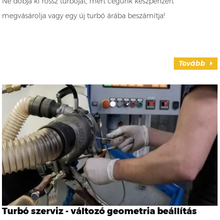
Ne dobja ki rossz turbóját, mert cégünk készpénzért
megvásárolja vagy egy új turbó árába beszámítja!
Tovább
Turbó szerviz - változó geometria beállítás