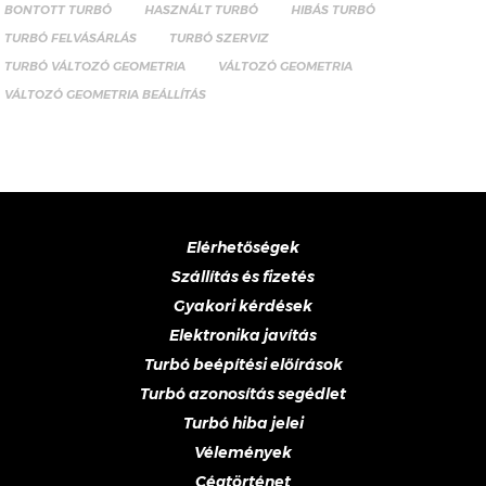
BONTOTT TURBÓ
HASZNÁLT TURBÓ
HIBÁS TURBÓ
TURBÓ FELVÁSÁRLÁS
TURBÓ SZERVIZ
TURBÓ VÁLTOZÓ GEOMETRIA
VÁLTOZÓ GEOMETRIA
VÁLTOZÓ GEOMETRIA BEÁLLÍTÁS
Elérhetőségek
Szállítás és fizetés
Gyakori kérdések
Elektronika javítás
Turbó beépítési előírások
Turbó azonosítás segédlet
Turbó hiba jelei
Vélemények
Cégtörténet