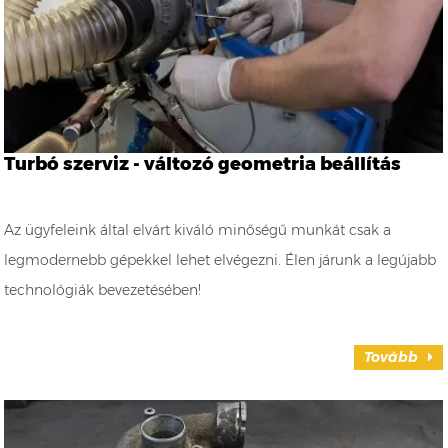
Turbó szerviz - változó geometria beállítás
Az ügyfeleink által elvárt kiváló minőségű munkát csak a
legmodernebb gépekkel lehet elvégezni. Élen járunk a legújabb
technológiák bevezetésében!
Tovább