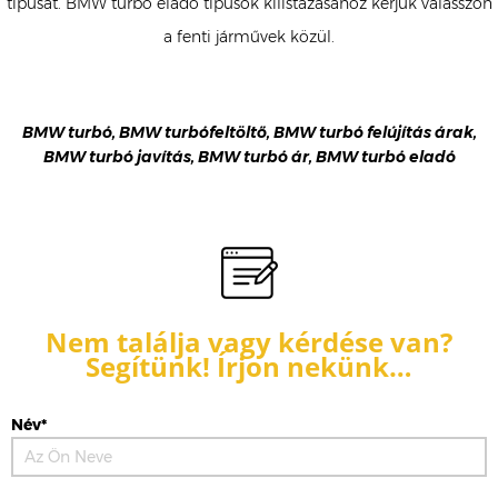
típusát. BMW turbó eladó típusok kilistázásához kérjük válasszon
a fenti járművek közül.
BMW turbó, BMW turbófeltöltő, BMW turbó felújítás árak,
BMW turbó javítás, BMW turbó ár, BMW turbó eladó
Nem találja vagy kérdése van?
Segítünk! Írjon nekünk…
Név*