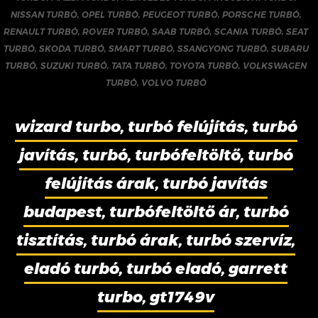
NISSAN TURBÓ
,
OPEL TURBÓ
,
PEUGEOT TURBÓ
,
PORSCHE TURBÓ
,
RENAULT TURBÓ
,
ROVER TURBÓ
,
SAAB TURBÓ
,
SCANIA TURBÓ
,
SEAT
TURBÓ
,
SKODA TURBÓ
,
SMART TURBÓ
,
SSANGYONG TURBÓ
,
SUBARU
TURBÓ
,
SUZUKI TURBÓ
,
TATA TURBÓ
,
TOYOTA TURBÓ
,
VOLKSWAGEN
TURBÓ
,
VOLVO TURBÓ
wizard turbo, turbó felújítás, turbó
javítás, turbó, turbófeltöltő, turbó
felújítás árak, turbó javítás
budapest, turbófeltöltő ár, turbó
tisztítás, turbó árak, turbó szervíz,
eladó turbó, turbó eladó, garrett
turbo, gt1749v