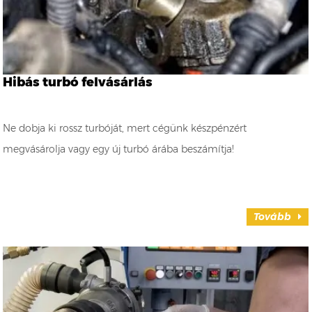
Hibás turbó felvásárlás
Ne dobja ki rossz turbóját, mert cégünk készpénzért
megvásárolja vagy egy új turbó árába beszámítja!
Tovább