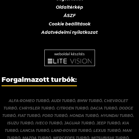
Oldaltérkép
ÁSZF
Cookie beállítások
Adatvédelmi nyilatkozat
weboldal készítés
Forgalmazott turbók:
ALFA-ROMEO TURBÓ
,
AUDI TURBÓ
,
BMW TURBÓ
,
CHEVROLET
TURBÓ
,
CHRYSLER TURBÓ
,
CITROEN TURBÓ
,
DACIA TURBÓ
,
DODGE
TURBÓ
,
FIAT TURBÓ
,
FORD TURBÓ
,
HONDA TURBÓ
,
HYUNDAI TURBÓ
,
ISUZU TURBÓ
,
IVECO TURBÓ
,
JAGUAR TURBÓ
,
JEEP TURBÓ
,
KIA
TURBÓ
,
LANCIA TURBÓ
,
LAND-ROVER TURBÓ
,
LEXUS TURBÓ
,
MAN
TURBÓ
,
MAZDA TURBÓ
,
MERCEDES TURBÓ
,
MITSUBISHI TURBÓ
,