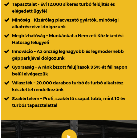
Tapasztalat - Évi 12.000 sikeres turbó felújítás és
elégedett ügyfél
Minőség – Kizárólag piacvezető gyártók, minőségi
alkatrészeivel dolgozunk
Megbízhatóság – Munkánkat a Nemzeti Közlekedési
Hatóság felügyeli
Innováció – Az ország legnagyobb és legmodernebb
gépparkjával dolgozunk
Gyorsaság – A ránk bízott felújítások 95%-át fél napon
belül elvégezzük
Választék – 20.000 darabos turbó és turbó alkatrész
készlettel rendelkezünk
Szakértelem – Profi, szakértő csapat több, mint 10 év
turbós tapasztalattal