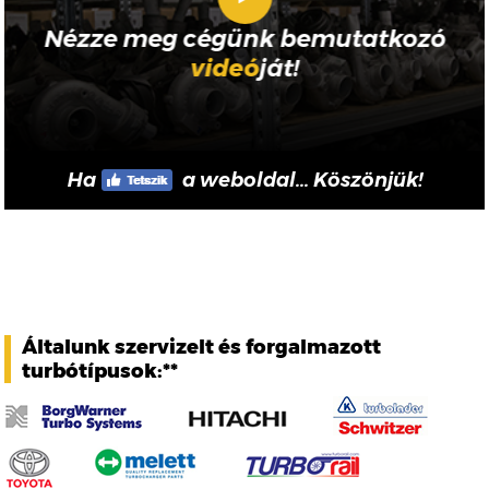
Nézze meg cégünk bemutatkozó
videó
ját!
Ha
a weboldal... Köszönjük!
Általunk szervizelt és forgalmazott
turbótípusok:**