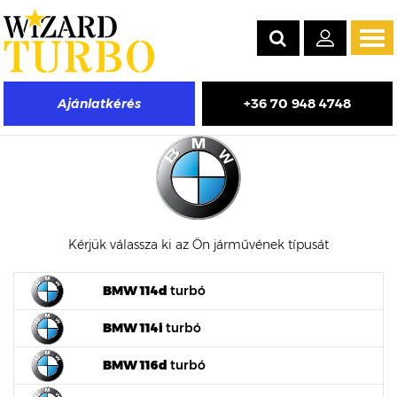
Tog
navi
+36 70 948 4748
Ajánlatkérés
BMW turbófeltöltő árak
Kérjük válassza ki az Ön járművének típusát
BMW 114d
turbó
BMW 114i
turbó
BMW 116d
turbó