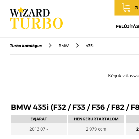
T
FELÚJÍTÁS
Turbo katalógus
BMW
435i
Kérjük válassza
BMW 435i (F32 / F33 / F36 / F82 / F
ÉVJÁRAT
HENGERŰRTARTALOM
2013.07 -
2.979 ccm
2