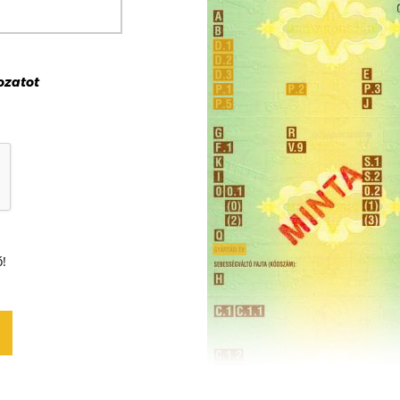
ozat
ot
ő!