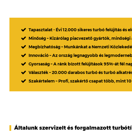
Tapasztalat - Évi 12.000 sikeres turbó felújítás és e
Minőség – Kizárólag piacvezető gyártók, minőségi
Megbízhatóság – Munkánkat a Nemzeti Közlekedési
Innováció – Az ország legnagyobb és legmoderne
Gyorsaság – A ránk bízott felújítások 95%-át fél n
Választék – 20.000 darabos turbó és turbó alkatré
Szakértelem – Profi, szakértő csapat több, mint 10
Általunk szervizelt és forgalmazott turbót