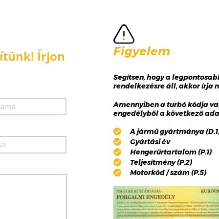
Figyelem
tünk! Írjon
Segítsen, hogy a legpontosa
rendelkezésre áll, akkor írja
Amennyiben a turbó kódja va
engedélyből a következő adat
A jármű gyártmánya (D.1),
Gyártási év
Hengerűrtartalom (P.1)
Teljesítmény (P.2)
Motorkód / szám (P.5)