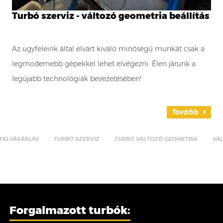
Turbó szerviz - változó geometria beállítás
Az ügyfeleink által elvárt kiváló minőségű munkát csak a
legmodernebb gépekkel lehet elvégezni. Élen járunk a
legújabb technológiák bevezetésében!
Tovább
FELVÁSÁRLÁS
TURBÓ SZERVIZ
TURBÓ VÁLTOZÓ GEOMETRIA
VÁ
Forgalmazott turbók: