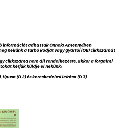
bb információt adhassuk Önnek! Amennyiben
 meg nekünk a turbó kódját vagy gyártói (OE) cikkszámát
gy cikkszáma nem áll rendelkezésre, akkor a forgalmi
okat kérjük küldje el nekünk:
 típusa (D.2) és kereskedelmi leírása (D.3)