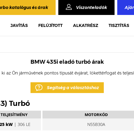
urbo katalógus és árak
Viszonteladók
Ajá
JAVÍTÁS
FELÚJÍTOTT
ALKATRÉSZ
TISZTÍTÁS
BMW 435i eladó turbó árak
 ki az Ön járművének pontos típusát évjárat, lökettérfogat és telje
Segítség a választáshoz
83) Turbó
TELJESÍTMÉNY
MOTORKÓD
25 kW
| 306 LE
N55B30A