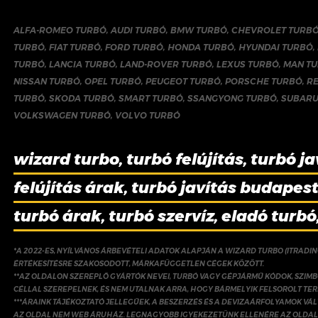
ALFA-ROMEO TURBÓ
,
AUDI TURBÓ
,
BMW TURBÓ
,
CHEVROLET TURB
TURBÓ
,
FIAT TURBÓ
,
FORD TURBÓ
,
HONDA TURBÓ
,
HYUNDAI TURBÓ
,
TURBÓ
,
LANCIA TURBÓ
,
LAND-ROVER TURBÓ
,
LEXUS TURBÓ
,
MAN T
NISSAN TURBÓ
,
OPEL TURBÓ
,
PEUGEOT TURBÓ
,
PORSCHE TURBÓ
,
R
TURBÓ
,
SKODA TURBÓ
,
SMART TURBÓ
,
SSANGYONG TURBÓ
,
SUBARU
VOLKSWAGEN TURBÓ
,
VOLVO TURBÓ
wizard turbo, turbó felújítás, turbó ja
felújítás árak, turbó javítás budapest,
turbó árak, turbó szervíz, eladó turbó
*A 2022-ES, NYÍLVÁNOS ÁRBEVÉTELI ADATOK ALAPJÁN A WIZARD TURBO (ITRADI
ÉRTÉKESÍTÉSRE SZAKOSODOTT, MÁRKAFÜGGETLEN CÉGEK KÖZÖTT.
**AZ OLDALON SZEREPLŐ GYÁRTÓK NEVEI, TURBÓ VAGY GÉPJÁRMŰ KÓDOK, SZIMB
CÉLLAL SZEREPELNEK, ÉS NEM UTALNAK ARRA, HOGY BÁRMELYIK FELSOROLT TE
***ÁRAINK TÁJÉKOZTATÓ JELLEGŰEK, A BESZERZÉS ÉS A DEVIZAÁRFOLYAMOK V
AZ OLDAL NEM WEB ÁRUHÁZ. LEGNAGYOBB IGYEKEZETÜNK ELLENÉRE AZ OLDAL