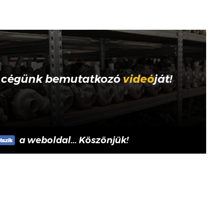
 cégünk bemutatkozó
videó
ját!
a weboldal... Köszönjük!