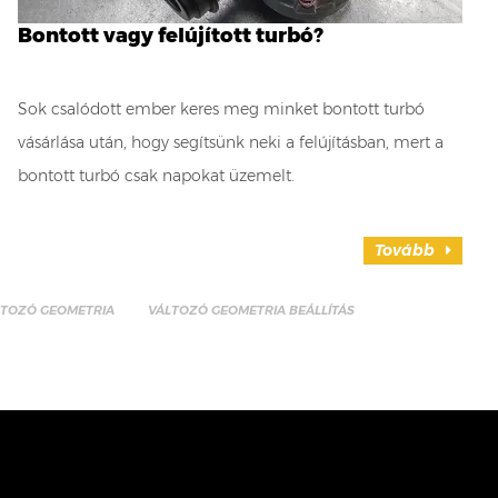
Bontott vagy felújított turbó?
Sok csalódott ember keres meg minket bontott turbó
vásárlása után, hogy segítsünk neki a felújításban, mert a
bontott turbó csak napokat üzemelt.
Tovább
LTOZÓ GEOMETRIA
VÁLTOZÓ GEOMETRIA BEÁLLÍTÁS