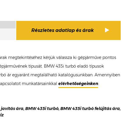
Részletes adatlap és árak
ó árak megtekintéséhez kérjük válassza ki gépjárműve pontos
 gépjárművének típusát. BMW 435i turbó eladó típusok
i turbó ár egyaránt megtalálható katalógusunkban. Amennyiben
 kapcsolatot munkatársainkkal
elérhetőségeinken
.
javítás ára, BMW 435i turbó, BMW 435i turbó felújítás ára,
iz