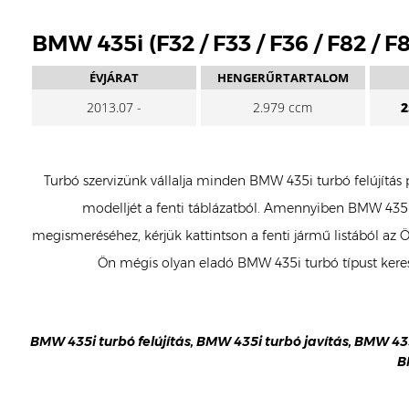
BMW 435i (F32 / F33 / F36 / F82 / F
ÉVJÁRAT
HENGERŰRTARTALOM
2013.07 -
2.979 ccm
2
Turbó szervizünk vállalja minden BMW 435i turbó felújítás 
modelljét a fenti táblázatból. Amennyiben BMW 435i 
megismeréséhez, kérjük kattintson a fenti jármű listából az
Ön mégis olyan eladó BMW 435i turbó típust keres
BMW 435i turbó felújítás, BMW 435i turbó javítás, BMW 435
B