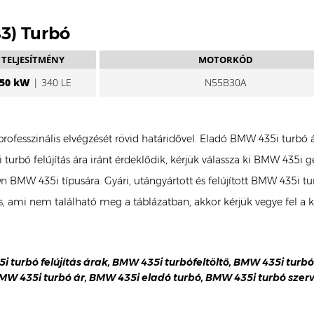
83) Turbó
TELJESÍTMÉNY
MOTORKÓD
50 kW
| 340 LE
N55B30A
professzinális elvégzését rövid határidővel. Eladó BMW 435i turb
turbó felújítás ára iránt érdeklődik, kérjük válassza ki BMW 435i
 Ön BMW 435i típusára. Gyári, utángyártott és felújított BMW 435
, ami nem található meg a táblázatban, akkor kérjük vegye fel a
i turbó felújítás árak, BMW 435i turbófeltöltő, BMW 435i turbó 
MW 435i turbó ár, BMW 435i eladó turbó, BMW 435i turbó szerv