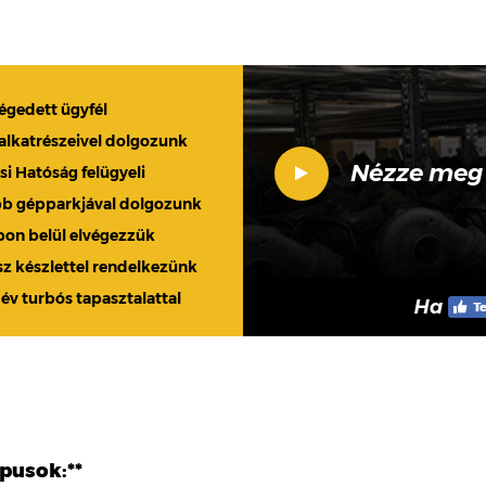
légedett ügyfél
 alkatrészeivel dolgozunk
Nézze meg
 Hatóság felügyeli
bb gépparkjával dolgozunk
apon belül elvégezzük
sz készlettel rendelkezünk
 év turbós tapasztalattal
Ha
ípusok:**