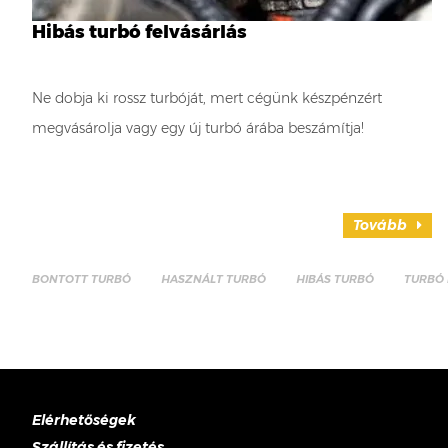
Hibás turbó felvásárlás
Ne dobja ki rossz turbóját, mert cégünk készpénzért
megvásárolja vagy egy új turbó árába beszámítja!
Tovább
BONTOTT TURBÓ
HASZNÁLT TURBÓ
HIBÁS TURBÓ
TURBÓ 
Elérhetőségek
Szállítás és fizetés