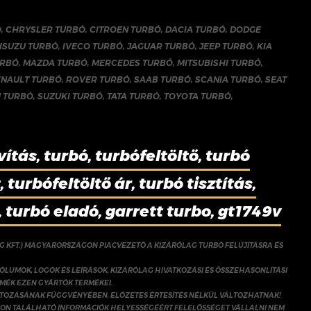
Ó
,
CHRYSLER TURBÓ
,
CITROEN TURBÓ
,
DACIA TURBÓ
,
DODGE
ISUZU TURBÓ
,
IVECO TURBÓ
,
JAGUAR TURBÓ
,
JEEP TURBÓ
,
KIA
URBÓ
,
MAZDA TURBÓ
,
MERCEDES TURBÓ
,
MITSUBISHI TURBÓ
,
ENAULT TURBÓ
,
ROVER TURBÓ
,
SAAB TURBÓ
,
SCANIA TURBÓ
,
SEAT
 TURBÓ
,
SUZUKI TURBÓ
,
TATA TURBÓ
,
TOYOTA TURBÓ
,
vítás, turbó, turbófeltöltő, turbó
 turbófeltöltő ár, turbó tisztítás,
, turbó eladó, garrett turbo, gt1749v
NG KFT.) MAGYARORSZÁGON PIACVEZETŐ A KIZÁRÓLAG TURBÓ FELÚJÍTÁSRA ÉS
ÓLUMOK, LOGÓK ÉS LEÍRÁSOK, KIZÁRÓLAG HIVATKOZÁSI ÉS ÖSSZEHASONLÍTÁSI
RMÉK EZEN GYÁRTÓK TERMÉKEI.
ÁLTOZÁSÁNAK FÜGGVÉNYÉBEN, ELŐZETES ÉRTESÍTÉS NÉLKÜL VÁLTOZHATNAK!
ON TALÁLHATÓ INFORMÁCIÓK HELYESSÉGÉÉRT FELELŐSSÉGET VÁLLALNI NEM