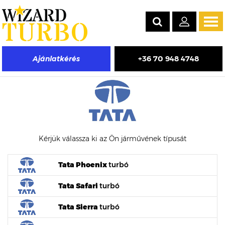
Tog
navi
+36 70 948 4748
Ajánlatkérés
Tata turbófeltöltő árak
Kérjük válassza ki az Ön járművének típusát
Tata Phoenix
turbó
Tata Safari
turbó
Tata Sierra
turbó