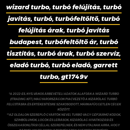
wizard turbo, turbó felújítás, turbó
javítás, turbó, turbófeltöltő, turbó
felújítás árak, turbó javítás
budapest, turbófeltöltő ár, turbó
tisztítás, turbó árak, turbó szervíz,
eladó turbó, turbó eladó, garrett
turbo, gt1749v
*A 2022-ES, NYÍLVÁNOS ÁRBEVÉTELI ADATOK ALAPJÁN A WIZARD TURBO
(ITRADING KFT.) MAGYARORSZÁGON PIACVEZETŐ A KIZÁRÓLAG TURBÓ
FELÚJÍTÁSRA ÉS ÉRTÉKESÍTÉSRE SZAKOSODOTT, MÁRKAFÜGGETLEN CÉGEK
KÖZÖTT.
**AZ OLDALON SZEREPLŐ GYÁRTÓK NEVEI, TURBÓ VAGY GÉPJÁRMŰ KÓDOK,
SZIMBÓLUMOK, LOGÓK ÉS LEÍRÁSOK, KIZÁRÓLAG HIVATKOZÁSI ÉS
ÖSSZEHASONLÍTÁSI CÉLLAL SZEREPELNEK, ÉS NEM UTALNAK ARRA, HOGY