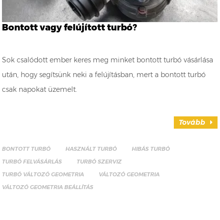
Bontott vagy felújított turbó?
Sok csalódott ember keres meg minket bontott turbó vásárlása
után, hogy segítsünk neki a felújításban, mert a bontott turbó
csak napokat üzemelt.
Tovább
BONTOTT TURBÓ
HASZNÁLT TURBÓ
HIBÁS TURBÓ
TURBÓ FELVÁSÁRLÁS
TURBÓ SZERVIZ
TURBÓ VÁLTOZÓ GEOMETRIA
VÁLTOZÓ GEOMETRIA
VÁLTOZÓ GEOMETRIA BEÁLLÍTÁS