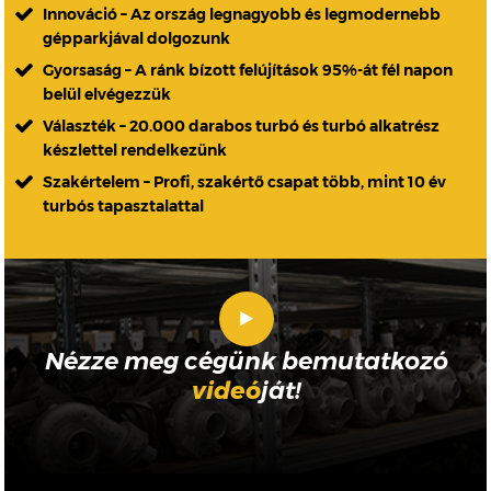
Innováció – Az ország legnagyobb és legmodernebb
gépparkjával dolgozunk
Gyorsaság – A ránk bízott felújítások 95%-át fél napon
belül elvégezzük
Választék – 20.000 darabos turbó és turbó alkatrész
készlettel rendelkezünk
Szakértelem – Profi, szakértő csapat több, mint 10 év
turbós tapasztalattal
Nézze meg cégünk bemutatkozó
videó
ját!