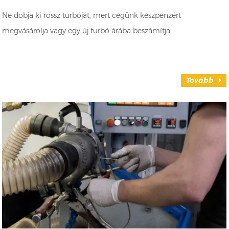
Ne dobja ki rossz turbóját, mert cégünk készpénzért
megvásárolja vagy egy új turbó árába beszámítja!
Tovább