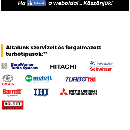
Ha
a weboldal... Köszönjük!
Általunk szervizelt és forgalmazott
turbótípusok:**