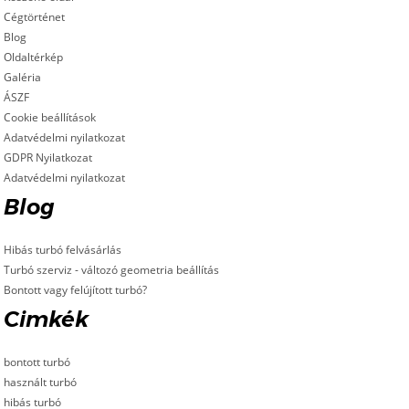
Cégtörténet
Blog
Oldaltérkép
Galéria
ÁSZF
Cookie beállítások
Adatvédelmi nyilatkozat
GDPR Nyilatkozat
Adatvédelmi nyilatkozat
Blog
Hibás turbó felvásárlás
Turbó szerviz - változó geometria beállítás
Bontott vagy felújított turbó?
Cimkék
bontott turbó
használt turbó
hibás turbó