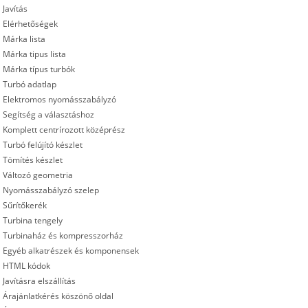
Javítás
Elérhetőségek
Márka lista
Márka tipus lista
Márka típus turbók
Turbó adatlap
Elektromos nyomásszabályzó
Segítség a választáshoz
Komplett centrírozott középrész
Turbó felújító készlet
Tömítés készlet
Változó geometria
Nyomásszabályzó szelep
Sűrítőkerék
Turbina tengely
Turbinaház és kompresszorház
Egyéb alkatrészek és komponensek
HTML kódok
Javításra elszállítás
Árajánlatkérés köszönő oldal