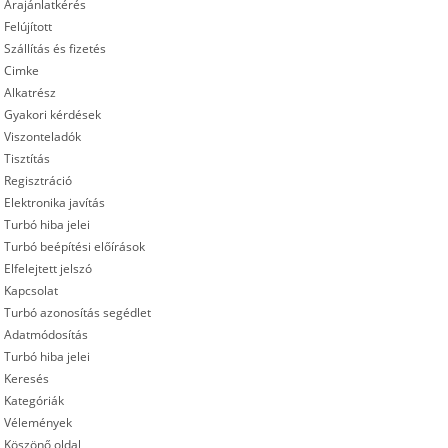
Árajánlatkérés
Felújított
Szállítás és fizetés
Cimke
Alkatrész
Gyakori kérdések
Viszonteladók
Tisztítás
Regisztráció
Elektronika javítás
Turbó hiba jelei
Turbó beépítési előírások
Elfelejtett jelszó
Kapcsolat
Turbó azonosítás segédlet
Adatmódosítás
Turbó hiba jelei
Keresés
Kategóriák
Vélemények
Köszönő oldal