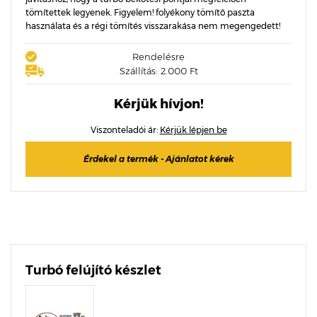
tömítettek legyenek. Figyelem! folyékony tömítő paszta
használata és a régi tömítés visszarakása nem megengedett!
Rendelésre
Szállítás: 2.000 Ft
Kérjük hívjon!
Viszonteladói ár:
Kérjük lépjen be
Érdekel a termék - Ajánlatot kérek
Turbó felújító készlet