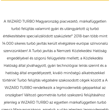
A WiZARD TURBO Magyarország piacvezető, márkafüggetlen
turbó felújítás valamint gyári és utángyártott új turbó
értékesítésére specializálódott szaküzlete!* 2018-ban több mint
14.000 sikeres turbó javítás került elvégzésre európai színvonalú
szervizünkben! A Turbó javítás a Nemzeti Közlekedési Hatóság
engedélyével és szigorú felügyelete mellett, a Közlekedési
Hatóság által jóváhagyott, gyári technológiai leírás szerint és a
hatóság által engedélyezett, kiváló minőségű alkatrészekkel
történik! Turbó felújítás végzésére szakosodott cégek között a A
WiZARD TURBO rendelkezik a legmodernebb gépparkkal az
országban! Változó geometriás turbó szakszerű felújításához
jelenleg a WiZARD TURBO az egyetlen márkafüggetlen turbó
szerviz Magyarországon, amelyik a világ jelenlegi legmodernebb