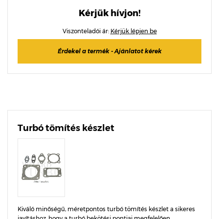
Kérjük hívjon!
Viszonteladói ár:
Kérjük lépjen be
Érdekel a termék - Ajánlatot kérek
Turbó tömítés készlet
Kiváló minőségű, méretpontos turbó tömítés készlet a sikeres
javításhoz, hogy a turbó bekötési pontjai megfelelően