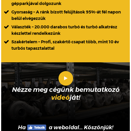
gépparkjával dolgozunk
Gyorsaság – A ránk bízott felújítások 95%-át fél napon
belül elvégezzük
Választék – 20.000 darabos turbó és turbó alkatrész
készlettel rendelkezünk
Szakértelem – Profi, szakértő csapat több, mint 10 év
turbós tapasztalattal
Nézze meg cégünk bemutatkozó
videó
ját!
Ha
a weboldal... Köszönjük!