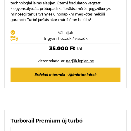
technológiai leírás alapján. Üzemi fordulaton végzett
kiegyensúlyozás, próbapadi kalibrálás, mérési jegyzőkönyv,
minőségi tanúsítvány és 6 hónap km megkötés nélküli
garancia. Turbó javítás akár már 4 órán belül is!
Vállaljuk
Ingyen hozzuk / visszük
35.000 Ft
-tól
Viszonteladói ár:
Kérjük lépjen be
Érdekel a termék - Ajánlatot kérek
Turborail Premium új turbó