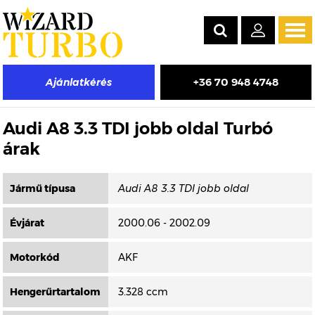
Tog
navi
+36 70 948 4748
Ajánlatkérés
Másik típus választása
Audi A8 3.3 TDI jobb oldal Turbó
árak
Jármű típusa
Évjárat
2000.06 - 2002.09
Motorkód
AKF
Hengerűrtartalom
3.328 ccm