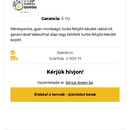
Garancia:
6 hó
Méretpontos, gyári minőségű turbó felújító készlet raktárról,
garanciával! Választhat alap vagy bővített turbó felújító készlet
között.
Raktáron
Szállítás: 2.000 Ft
Kérjük hívjon!
Viszonteladói ár:
Kérjük lépjen be
Érdekel a termék - Ajánlatot kérek