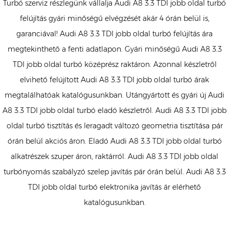
Turbó szerviz részlegünk vállalja Audi A8 3.3 TDI jobb oldal turbó
felújítás gyári minőségű elvégzését akár 4 órán belül is,
garanciával! Audi A8 3.3 TDI jobb oldal turbó felújítás ára
megtekinthető a fenti adatlapon. Gyári minőségű Audi A8 3.3
TDI jobb oldal turbó középrész raktáron. Azonnal készletről
elvihető felújított Audi A8 3.3 TDI jobb oldal turbó árak
megtalálhatóak katalógusunkban. Utángyártott és gyári új Audi
A8 3.3 TDI jobb oldal turbó eladó készletről. Audi A8 3.3 TDI jobb
oldal turbó tisztítás és leragadt változó geometria tisztítása pár
órán belül akciós áron. Eladó Audi A8 3.3 TDI jobb oldal turbó
alkatrészek szuper áron, raktárról. Audi A8 3.3 TDI jobb oldal
turbónyomás szabályzó szelep javítás pár órán belül. Audi A8 3.3
TDI jobb oldal turbó elektronika javítás ár elérhető
katalógusunkban.