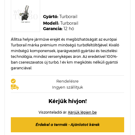
Gyártó:
Turborail
Modell:
Turborail
Garancia:
12 hó
Állítsa helyre járműve erejét és megbízhatóságát az európai
Turborail márka prémium minőségű turbófeltöltőjével. Kiváló
minőségű komponensek, iparágvezető gyártási és tesztelési
technológia, mindez versenyképes áron. Az eredetivel 100%-
ban csereszavatos új turbó, 1 év km megkötés nélküli gyártói
garanciával.
Rendelésre
Ingyen szállítjuk
Kérjük hívjon!
Viszonteladói ár:
Kérjük lépjen be
Érdekel a termék - Ajánlatot kérek