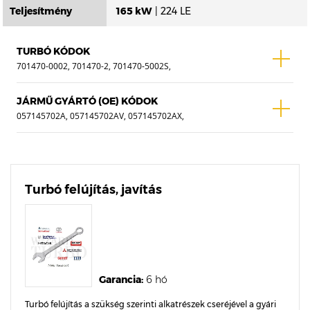
Teljesítmény
165 kW
| 224 LE
TURBÓ KÓDOK
701470-0002, 701470-2, 701470-5002S,
715294-0001, 715294-0002, 715294-0003,
715294-1, 715294-2, 715294-3, 715294-
JÁRMŰ GYÁRTÓ (OE) KÓDOK
5001S, 715294-5002S, 715294-5003S
057145702A, 057145702AV, 057145702AX,
057145702D, 057145702DV, 057145702DX,
057145702E, 057145702EV, 057145702EX,
057145702G, 057145702GV, 057145702GX,
057145722A, 057145722AV, 057145722AX
Turbó felújítás, javítás
Garancia:
6 hó
Turbó felújítás a szükség szerinti alkatrészek cseréjével a gyári