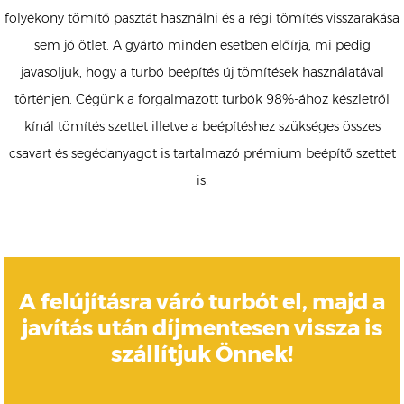
folyékony tömítő pasztát használni és a régi tömítés visszarakása
sem jó ötlet. A gyártó minden esetben előírja, mi pedig
javasoljuk, hogy a turbó beépítés új tömítések használatával
történjen. Cégünk a forgalmazott turbók 98%-ához készletről
kínál tömítés szettet illetve a beépítéshez szükséges összes
csavart és segédanyagot is tartalmazó prémium beépítő szettet
is!
A felújításra váró turbót el, majd a
javítás után díjmentesen vissza is
szállítjuk Önnek!