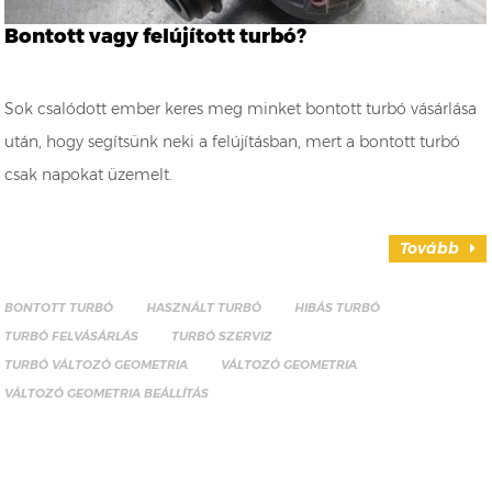
Bontott vagy felújított turbó?
Sok csalódott ember keres meg minket bontott turbó vásárlása
után, hogy segítsünk neki a felújításban, mert a bontott turbó
csak napokat üzemelt.
Tovább
BONTOTT TURBÓ
HASZNÁLT TURBÓ
HIBÁS TURBÓ
TURBÓ FELVÁSÁRLÁS
TURBÓ SZERVIZ
TURBÓ VÁLTOZÓ GEOMETRIA
VÁLTOZÓ GEOMETRIA
VÁLTOZÓ GEOMETRIA BEÁLLÍTÁS