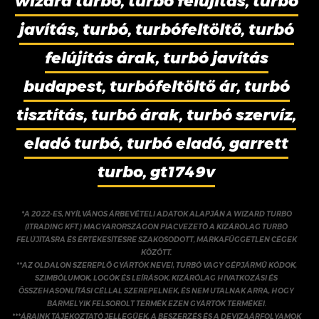
wizard turbo, turbó felújítás, turbó
javítás, turbó, turbófeltöltő, turbó
felújítás árak, turbó javítás
budapest, turbófeltöltő ár, turbó
tisztítás, turbó árak, turbó szervíz,
eladó turbó, turbó eladó, garrett
turbo, gt1749v
*A 2022-ES, NYÍLVÁNOS ÁRBEVÉTELI ADATOK ALAPJÁN A WIZARD TURBO
(ITRADING KFT.) MAGYARORSZÁGON PIACVEZETŐ A KIZÁRÓLAG TURBÓ
FELÚJÍTÁSRA ÉS ÉRTÉKESÍTÉSRE SZAKOSODOTT, MÁRKAFÜGGETLEN CÉGEK
KÖZÖTT.
**AZ OLDALON SZEREPLŐ GYÁRTÓK NEVEI, TURBÓ VAGY GÉPJÁRMŰ KÓDOK,
SZIMBÓLUMOK, LOGÓK ÉS LEÍRÁSOK, KIZÁRÓLAG HIVATKOZÁSI ÉS
ÖSSZEHASONLÍTÁSI CÉLLAL SZEREPELNEK, ÉS NEM UTALNAK ARRA, HOGY
BÁRMELYIK FELSOROLT TERMÉK EZEN GYÁRTÓK TERMÉKEI.
***ÁRAINK TÁJÉKOZTATÓ JELLEGŰEK, A BESZERZÉS ÉS A DEVIZAÁRFOLYAMOK