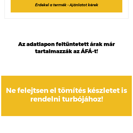
Érdekel a termék - Ajánlatot kérek
Az adatlapon feltűntetett árak már
tartalmazzák az ÁFÁ-t!
Ne felejtsen el tömítés készletet is
rendelni turbójához!