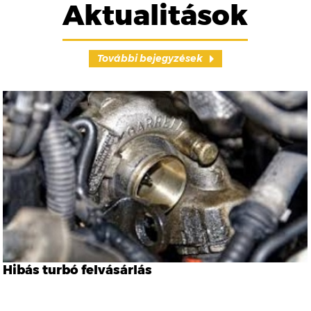
Aktualitások
További bejegyzések
Hibás turbó felvásárlás