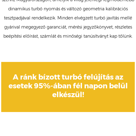
dinamikus turbó nyomás és változó geometria kalibrációs
tesztpadjával rendelkezik. Minden elvégzett turbó javítás mellé
gyárival megegyező garanciát, mérési jegyzőkönyvet, részletes
beépítési előírást, számlát és minőségi tanúsítványt kap tőlünk.
A ránk bízott turbó felújítás az
esetek 95%-ában fél napon belül
elkészül!