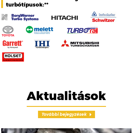
turbótípusok:**
Aktualitások
További bejegyzések