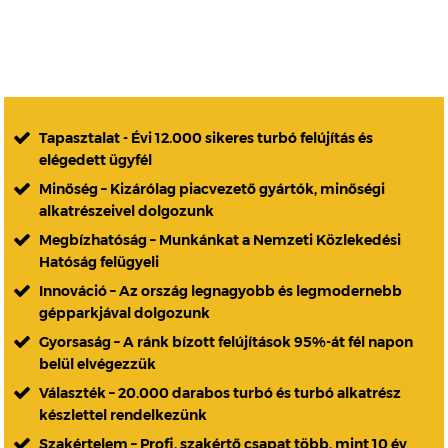
Tapasztalat - Évi 12.000 sikeres turbó felújítás és
elégedett ügyfél
Minőség – Kizárólag piacvezető gyártók, minőségi
alkatrészeivel dolgozunk
Megbízhatóság – Munkánkat a Nemzeti Közlekedési
Hatóság felügyeli
Innováció – Az ország legnagyobb és legmodernebb
gépparkjával dolgozunk
Gyorsaság – A ránk bízott felújítások 95%-át fél napon
belül elvégezzük
Választék – 20.000 darabos turbó és turbó alkatrész
készlettel rendelkezünk
Szakértelem – Profi, szakértő csapat több, mint 10 év