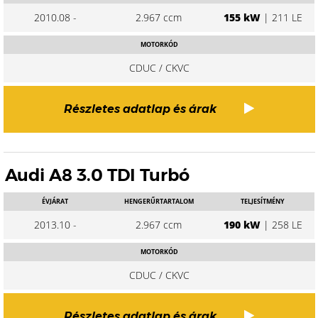
2010.08 -
2.967 ccm
155 kW
| 211 LE
MOTORKÓD
CDUC / CKVC
Részletes adatlap és árak
Audi A8 3.0 TDI Turbó
ÉVJÁRAT
HENGERŰRTARTALOM
TELJESÍTMÉNY
2013.10 -
2.967 ccm
190 kW
| 258 LE
MOTORKÓD
CDUC / CKVC
Részletes adatlap és árak