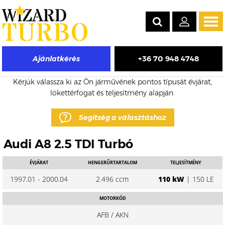
Tog
navi
+36 70 948 4748
Ajánlatkérés
Audi A8 eladó turbó árak
Kérjük válassza ki az Ön járművének pontos típusát évjárat,
lökettérfogat és teljesítmény alapján.
Segítség a választáshoz
Audi A8 2.5 TDI Turbó
ÉVJÁRAT
HENGERŰRTARTALOM
TELJESÍTMÉNY
1997.01 - 2000.04
2.496 ccm
110 kW
| 150 LE
MOTORKÓD
AFB / AKN