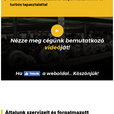
turbós tapasztalattal
Nézze meg cégünk bemutatkozó
videó
ját!
Ha
a weboldal... Köszönjük!
Általunk szervizelt és forgalmazott