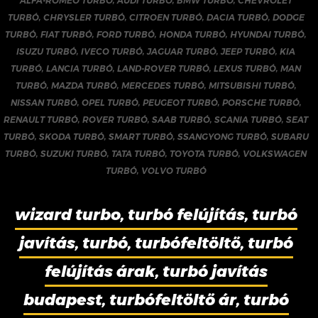
ALFA-ROMEO TURBÓ
,
AUDI TURBÓ
,
BMW TURBÓ
,
CHEVROLET
TURBÓ
,
CHRYSLER TURBÓ
,
CITROEN TURBÓ
,
DACIA TURBÓ
,
DODGE
TURBÓ
,
FIAT TURBÓ
,
FORD TURBÓ
,
HONDA TURBÓ
,
HYUNDAI TURBÓ
,
ISUZU TURBÓ
,
IVECO TURBÓ
,
JAGUAR TURBÓ
,
JEEP TURBÓ
,
KIA
TURBÓ
,
LANCIA TURBÓ
,
LAND-ROVER TURBÓ
,
LEXUS TURBÓ
,
MAN
TURBÓ
,
MAZDA TURBÓ
,
MERCEDES TURBÓ
,
MITSUBISHI TURBÓ
,
NISSAN TURBÓ
,
OPEL TURBÓ
,
PEUGEOT TURBÓ
,
PORSCHE TURBÓ
,
RENAULT TURBÓ
,
ROVER TURBÓ
,
SAAB TURBÓ
,
SCANIA TURBÓ
,
SEAT
TURBÓ
,
SKODA TURBÓ
,
SMART TURBÓ
,
SSANGYONG TURBÓ
,
SUBARU
TURBÓ
,
SUZUKI TURBÓ
,
TATA TURBÓ
,
TOYOTA TURBÓ
,
VOLKSWAGEN
TURBÓ
,
VOLVO TURBÓ
wizard turbo, turbó felújítás, turbó
javítás, turbó, turbófeltöltő, turbó
felújítás árak, turbó javítás
budapest, turbófeltöltő ár, turbó