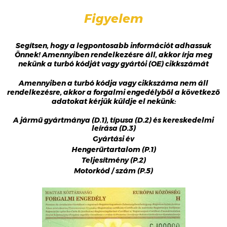
Figyelem
Segítsen, hogy a legpontosabb információt adhassuk
Önnek! Amennyiben rendelkezésre áll, akkor írja meg
nekünk a turbó kódját vagy gyártói (OE) cikkszámát
Amennyiben a turbó kódja vagy cikkszáma nem áll
rendelkezésre, akkor a forgalmi engedélyből a következő
adatokat kérjük küldje el nekünk:
A jármű gyártmánya (D.1), típusa (D.2) és kereskedelmi
leírása (D.3)
Gyártási év
Hengerűrtartalom (P.1)
Teljesítmény (P.2)
Motorkód / szám (P.5)