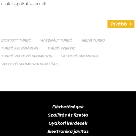
csak napokat üzemelt.
Tovább
BONTOTT TURBÓ
HASZNÁLT TURBÓ
HIBÁS TURBÓ
TURBÓ FELVÁSÁRLÁS
TURBÓ SZERVIZ
TURBÓ VÁLTOZÓ GEOMETRIA
VÁLTOZÓ GEOMETRIA
VÁLTOZÓ GEOMETRIA BEÁLLÍTÁS
Elérhetőségek
Szállítás és fizetés
Gyakori kérdések
Elektronika javítás