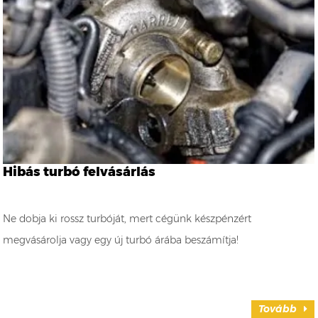
Hibás turbó felvásárlás
Ne dobja ki rossz turbóját, mert cégünk készpénzért
megvásárolja vagy egy új turbó árába beszámítja!
Tovább