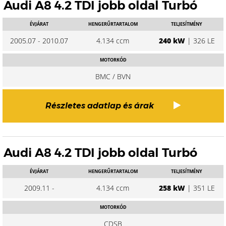
Audi A8 4.2 TDI jobb oldal Turbó
ÉVJÁRAT
HENGERŰRTARTALOM
TELJESÍTMÉNY
2005.07 - 2010.07
4.134 ccm
240 kW
| 326 LE
MOTORKÓD
BMC / BVN
Részletes adatlap és árak
Audi A8 4.2 TDI jobb oldal Turbó
ÉVJÁRAT
HENGERŰRTARTALOM
TELJESÍTMÉNY
2009.11 -
4.134 ccm
258 kW
| 351 LE
MOTORKÓD
CDSB