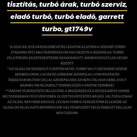
tisztítás, turbó árak, turbó szervíz,
eladó turbó, turbó eladó, garrett
turbo, gt1749v
*A 2022-ES, NYÍLVÁNOS ÁRBEVÉTELI ADATOK ALAPJÁN A WIZARD TURBO
(ITRADING KFT.) MAGYARORSZÁGON PIACVEZETŐ A KIZÁRÓLAG TURBÓ
FELÚJÍTÁSRA ÉS ÉRTÉKESÍTÉSRE SZAKOSODOTT, MÁRKAFÜGGETLEN CÉGEK
KÖZÖTT.
**AZ OLDALON SZEREPLŐ GYÁRTÓK NEVEI, TURBÓ VAGY GÉPJÁRMŰ KÓDOK,
SZIMBÓLUMOK, LOGÓK ÉS LEÍRÁSOK, KIZÁRÓLAG HIVATKOZÁSI ÉS
ÖSSZEHASONLÍTÁSI CÉLLAL SZEREPELNEK, ÉS NEM UTALNAK ARRA, HOGY
BÁRMELYIK FELSOROLT TERMÉK EZEN GYÁRTÓK TERMÉKEI.
***ÁRAINK TÁJÉKOZTATÓ JELLEGŰEK, A BESZERZÉS ÉS A DEVIZAÁRFOLYAMOK
VÁLTOZÁSÁNAK FÜGGVÉNYÉBEN, ELŐZETES ÉRTESÍTÉS NÉLKÜL VÁLTOZHATNAK!
AZ OLDAL NEM WEB ÁRUHÁZ. LEGNAGYOBB IGYEKEZETÜNK ELLENÉRE AZ
OLDALON TALÁLHATÓ INFORMÁCIÓK HELYESSÉGÉÉRT FELELŐSSÉGET VÁLLALNI
NEM TUDUNK.