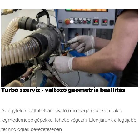
Turbó szerviz - változó geometria beállítás
Az ügyfeleink által elvárt kiváló minőségű munkát csak a
legmodernebb gépekkel lehet elvégezni. Élen járunk a legújabb
technológiák bevezetésében!