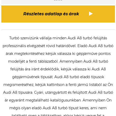
Részletes adatlap és árak
Turbó szervizünk vállalja minden Audi A8 turbó felújítás
professzinális elvégzését rövid határidővel. Eladó Audi A8 turbó
árak megtekintéséhez kérjük válassza ki gépjárműve pontos
modelljét a fenti táblázatból. Amennyiben Audi A8 turbó
felújítás ára iránt érdeklődik, kérjük válassza ki Audi A8
gépjárművének típusát. Audi A8 turbó eladó típusok
megismeréséhez, kérjük kattintson a fenti jármű listából az Ön
Audi A8 típusára. Gyári, utángyártott és felújított Audi A8 turbó
ár egyaránt megtalálható katalógusunkban. Amennyiben Ön
mégis olyan eladó Audi A8 turbó típust keres, ami nem
található meg a táblázatban, akkor kérjük vegye fel a