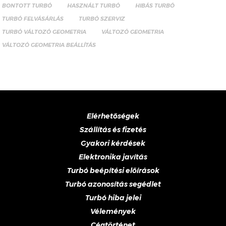
BONTOTT TURBÓ
HASZNÁLT TURBÓ
HIBÁS TURBÓ
TURBÓ FELVÁSÁRLÁS
TURBÓ SZERVIZ
TURBÓ VÁLTOZÓ GEOMETRIA
VÁLTOZÓ GEOMETRIA
VÁLTOZÓ GEOMETRIA BEÁLLÍTÁS
Elérhetőségek
Szállítás és fizetés
Gyakori kérdések
Elektronika javítás
Turbó beépítési előírások
Turbó azonosítás segédlet
Turbó hiba jelei
Vélemények
Cégtörténet