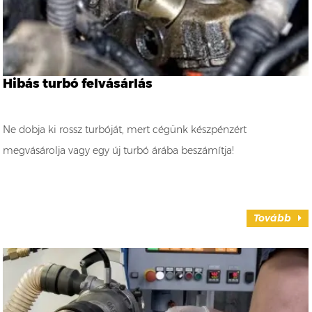
Hibás turbó felvásárlás
Ne dobja ki rossz turbóját, mert cégünk készpénzért
megvásárolja vagy egy új turbó árába beszámítja!
Tovább