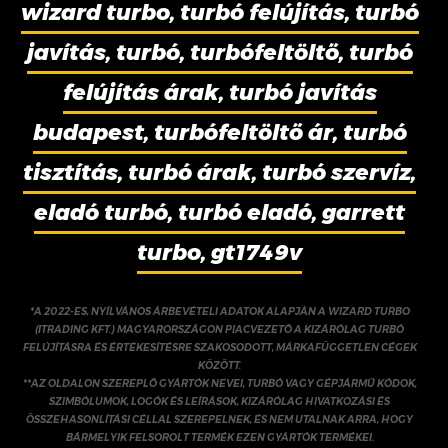
wizard turbo, turbó felújítás, turbó
javítás, turbó, turbófeltöltő, turbó
felújítás árak, turbó javítás
budapest, turbófeltöltő ár, turbó
tisztítás, turbó árak, turbó szervíz,
eladó turbó, turbó eladó, garrett
turbo, gt1749v
*A 2022-ES, NYÍLVÁNOS ÁRBEVÉTELI ADATOK ALAPJÁN A WIZARD TURBO
(ITRADING KFT.) MAGYARORSZÁGON PIACVEZETŐ A KIZÁRÓLAG TURBÓ
FELÚJÍTÁSRA ÉS ÉRTÉKESÍTÉSRE SZAKOSODOTT, MÁRKAFÜGGETLEN CÉGEK
KÖZÖTT.
**AZ OLDALON SZEREPLŐ GYÁRTÓK NEVEI, TURBÓ VAGY GÉPJÁRMŰ KÓDOK,
SZIMBÓLUMOK, LOGÓK ÉS LEÍRÁSOK, KIZÁRÓLAG HIVATKOZÁSI ÉS
ÖSSZEHASONLÍTÁSI CÉLLAL SZEREPELNEK, ÉS NEM UTALNAK ARRA, HOGY
BÁRMELYIK FELSOROLT TERMÉK EZEN GYÁRTÓK TERMÉKEI.