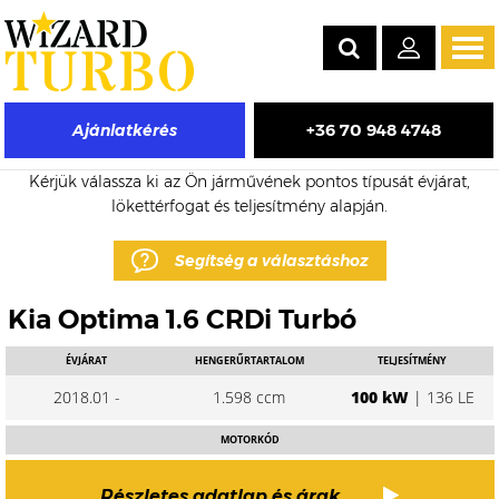
Tog
navi
+36 70 948 4748
Ajánlatkérés
KIA Optima eladó turbó árak
Kérjük válassza ki az Ön járművének pontos típusát évjárat,
lökettérfogat és teljesítmény alapján.
Segítség a választáshoz
Kia Optima 1.6 CRDi Turbó
ÉVJÁRAT
HENGERŰRTARTALOM
TELJESÍTMÉNY
2018.01 -
1.598 ccm
100 kW
| 136 LE
MOTORKÓD
Részletes adatlap és árak