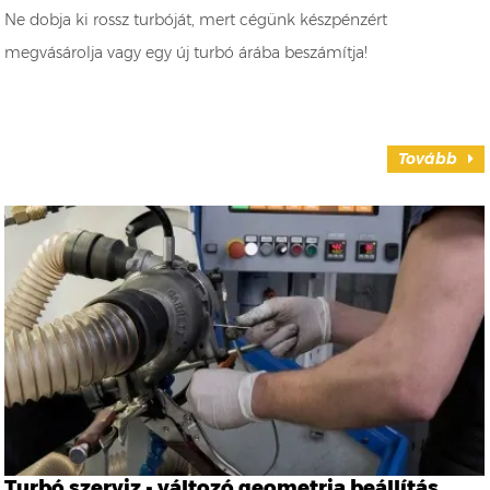
Ne dobja ki rossz turbóját, mert cégünk készpénzért
megvásárolja vagy egy új turbó árába beszámítja!
Tovább
Turbó szerviz - változó geometria beállítás