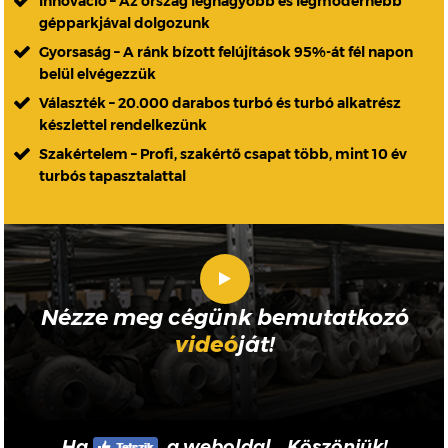
Innováció – Az ország legnagyobb és legmodernebb
gépparkjával dolgozunk
Gyorsaság – A ránk bízott felújítások 95%-át fél napon
belül elvégezzük
Választék – 20.000 darabos turbó és turbó alkatrész
készlettel rendelkezünk
Szakértelem – Profi, szakértő csapat több, mint 10 év
turbós tapasztalattal
Nézze meg cégünk bemutatkozó
videó
ját!
Ha
a weboldal... Köszönjük!