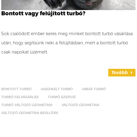
Bontott vagy felújított turbó?
Sok csalódott ember keres meg minket bontott turbó vásárlása
után, hogy segítsünk neki a felújításban, mert a bontott turbó
csak napokat üzemelt.
Tovább
BONTOTT TURBÓ
HASZNÁLT TURBÓ
HIBÁS TURBÓ
TURBÓ FELVÁSÁRLÁS
TURBÓ SZERVIZ
TURBÓ VÁLTOZÓ GEOMETRIA
VÁLTOZÓ GEOMETRIA
VÁLTOZÓ GEOMETRIA BEÁLLÍTÁS