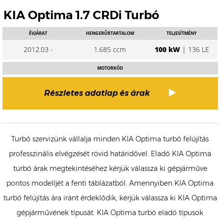
KIA Optima 1.7 CRDi Turbó
ÉVJÁRAT
HENGERŰRTARTALOM
TELJESÍTMÉNY
2012.03 -
1.685 ccm
100 kW
| 136 LE
MOTORKÓD
Részletes adatlap és árak
Turbó szervizünk vállalja minden KIA Optima turbó felújítás
professzinális elvégzését rövid határidővel. Eladó KIA Optima
turbó árak megtekintéséhez kérjük válassza ki gépjárműve
pontos modelljét a fenti táblázatból. Amennyiben KIA Optima
turbó felújítás ára iránt érdeklődik, kérjük válassza ki KIA Optima
gépjárművének típusát. KIA Optima turbó eladó típusok