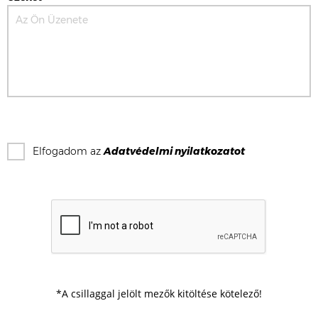
Elfogadom az
Adatvédelmi nyilatkozat
ot
*A csillaggal jelölt mezők kitöltése kötelező!