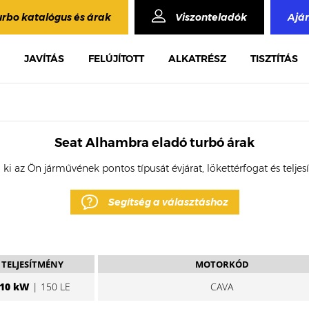
urbo katalógus és árak
Viszonteladók
Ajá
JAVÍTÁS
FELÚJÍTOTT
ALKATRÉSZ
TISZTÍTÁS
Seat Alhambra eladó turbó árak
 ki az Ön járművének pontos típusát évjárat, lökettérfogat és telje
Segítség a választáshoz
TELJESÍTMÉNY
MOTORKÓD
10 kW
| 150 LE
CAVA