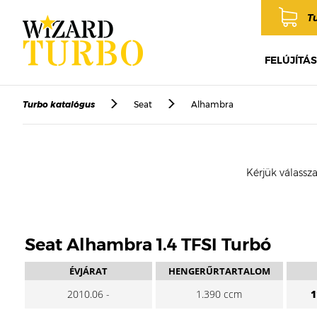
T
FELÚJÍTÁS
Turbo katalógus
Seat
Alhambra
Kérjük válassza
Seat Alhambra 1.4 TFSI Turbó
ÉVJÁRAT
HENGERŰRTARTALOM
2010.06 -
1.390 ccm
1