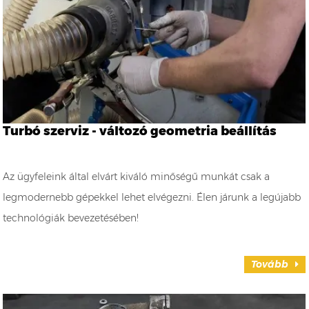
Turbó szerviz - változó geometria beállítás
Az ügyfeleink által elvárt kiváló minőségű munkát csak a
legmodernebb gépekkel lehet elvégezni. Élen járunk a legújabb
technológiák bevezetésében!
Tovább