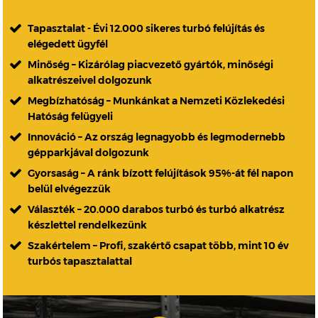
Tapasztalat - Évi 12.000 sikeres turbó felújítás és
elégedett ügyfél
Minőség – Kizárólag piacvezető gyártók, minőségi
alkatrészeivel dolgozunk
Megbízhatóság – Munkánkat a Nemzeti Közlekedési
Hatóság felügyeli
Innováció – Az ország legnagyobb és legmodernebb
gépparkjával dolgozunk
Gyorsaság – A ránk bízott felújítások 95%-át fél napon
belül elvégezzük
Választék – 20.000 darabos turbó és turbó alkatrész
készlettel rendelkezünk
Szakértelem – Profi, szakértő csapat több, mint 10 év
turbós tapasztalattal