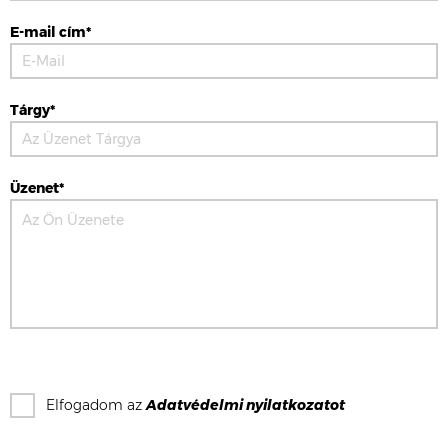
E-mail cím*
Tárgy*
Üzenet*
Elfogadom az
Adatvédelmi nyilatkozat
ot