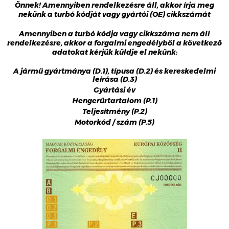
Önnek! Amennyiben rendelkezésre áll, akkor írja meg
nekünk a turbó kódját vagy gyártói (OE) cikkszámát
Amennyiben a turbó kódja vagy cikkszáma nem áll
rendelkezésre, akkor a forgalmi engedélyből a következő
adatokat kérjük küldje el nekünk:
A jármű gyártmánya (D.1), típusa (D.2) és kereskedelmi
leírása (D.3)
Gyártási év
Hengerűrtartalom (P.1)
Teljesítmény (P.2)
Motorkód / szám (P.5)