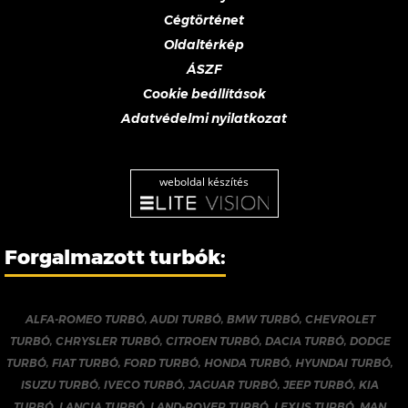
Cégtörténet
Oldaltérkép
ÁSZF
Cookie beállítások
Adatvédelmi nyilatkozat
weboldal készítés
Forgalmazott turbók:
ALFA-ROMEO TURBÓ
,
AUDI TURBÓ
,
BMW TURBÓ
,
CHEVROLET
TURBÓ
,
CHRYSLER TURBÓ
,
CITROEN TURBÓ
,
DACIA TURBÓ
,
DODGE
TURBÓ
,
FIAT TURBÓ
,
FORD TURBÓ
,
HONDA TURBÓ
,
HYUNDAI TURBÓ
,
ISUZU TURBÓ
,
IVECO TURBÓ
,
JAGUAR TURBÓ
,
JEEP TURBÓ
,
KIA
TURBÓ
,
LANCIA TURBÓ
,
LAND-ROVER TURBÓ
,
LEXUS TURBÓ
,
MAN