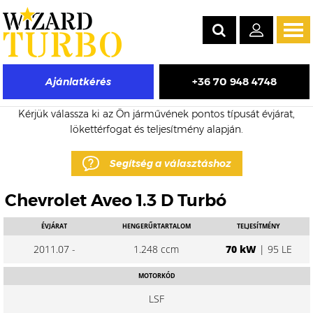
Tog
navi
+36 70 948 4748
Ajánlatkérés
Chevrolet Aveo eladó turbó árak
Kérjük válassza ki az Ön járművének pontos típusát évjárat,
lökettérfogat és teljesítmény alapján.
Segítség a választáshoz
Chevrolet Aveo 1.3 D Turbó
ÉVJÁRAT
HENGERŰRTARTALOM
TELJESÍTMÉNY
2011.07 -
1.248 ccm
70 kW
| 95 LE
MOTORKÓD
LSF