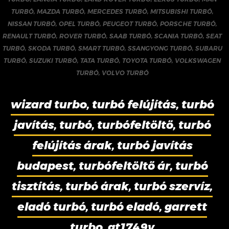
TURBÓ
,
MAZDA TURBÓ
,
MERCEDES TURBÓ
,
MITSUBISHI TURBÓ
,
NISSAN TURBÓ
,
OPEL TURBÓ
,
PEUGEOT TURBÓ
,
PORSCHE TURBÓ
,
RENAULT TURBÓ
,
ROVER TURBÓ
,
SAAB TURBÓ
,
SCANIA TURBÓ
,
SEAT
TURBÓ
,
SKODA TURBÓ
,
SMART TURBÓ
,
SSANGYONG TURBÓ
,
SUBARU
TURBÓ
,
SUZUKI TURBÓ
,
TATA TURBÓ
,
TOYOTA TURBÓ
,
VOLKSWAGEN
TURBÓ
,
VOLVO TURBÓ
wizard turbo, turbó felújítás, turbó
javítás, turbó, turbófeltöltő, turbó
felújítás árak, turbó javítás
budapest, turbófeltöltő ár, turbó
tisztítás, turbó árak, turbó szervíz,
eladó turbó, turbó eladó, garrett
turbo, gt1749v