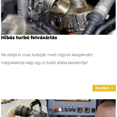
Hibás turbó felvásárlás
Ne dobja ki rossz turbóját, mert cégünk készpénzért
megvásárolja vagy egy új turbó árába beszámítja!
Tovább