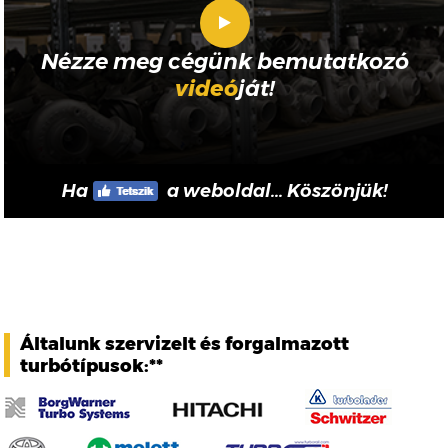
Nézze meg cégünk bemutatkozó
videó
ját!
Ha
a weboldal... Köszönjük!
Általunk szervizelt és forgalmazott
turbótípusok:**