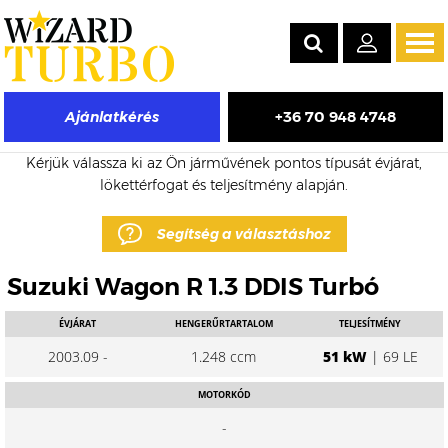
Tog
navi
+36 70 948 4748
Ajánlatkérés
Suzuki Wagon R eladó turbó árak
Kérjük válassza ki az Ön járművének pontos típusát évjárat,
lökettérfogat és teljesítmény alapján.
Segítség a választáshoz
Suzuki Wagon R 1.3 DDIS Turbó
ÉVJÁRAT
HENGERŰRTARTALOM
TELJESÍTMÉNY
2003.09 -
1.248 ccm
51 kW
| 69 LE
MOTORKÓD
-