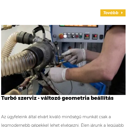
Tovább
Turbó szerviz - változó geometria beállítás
Az ügyfeleink által elvárt kiváló minőségű munkát csak a
legmodernebb gépekkel lehet elvégezni. Élen járunk a legújabb