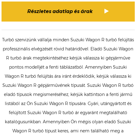
Részletes adatlap és árak
Turbó szervizünk vállalja minden Suzuki Wagon R turbó felújítás
professzinális elvégzését rövid határidővel. Eladó Suzuki Wagon
R turbó árak megtekintéséhez kérjük válassza ki gépjárműve
pontos modelljét a fenti táblázatból. Amennyiben Suzuki
Wagon R turbó felújítás ára iránt érdeklődik, kérjük válassza ki
Suzuki Wagon R gépjárművének típusát. Suzuki Wagon R turbó
eladó típusok megismeréséhez, kérjük kattintson a fenti jármű
listából az Ön Suzuki Wagon R típusára. Gyári, utángyártott és
felújított Suzuki Wagon R turbó ár egyaránt megtalálható
katalógusunkban. Amennyiben Ön mégis olyan eladó Suzuki
Wagon R turbó típust keres, ami nem található meg a