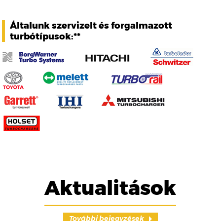
Általunk szervizelt és forgalmazott
turbótípusok:**
Aktualitások
További bejegyzések