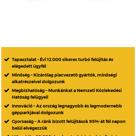
Tapasztalat - Évi 12.000 sikeres turbó felújítás és
elégedett ügyfél
Minőség – Kizárólag piacvezető gyártók, minőségi
alkatrészeivel dolgozunk
Megbízhatóság – Munkánkat a Nemzeti Közlekedési
Hatóság felügyeli
Innováció – Az ország legnagyobb és legmodernebb
gépparkjával dolgozunk
Gyorsaság – A ránk bízott felújítások 95%-át fél napon
belül elvégezzük