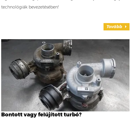
technológiák bevezetésében!
Tovább
Bontott vagy felújított turbó?