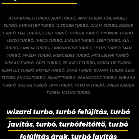
ALFA-ROMEO TURBÓ
,
AUDI TURBÓ
,
BMW TURBÓ
,
CHEVROLET
TURBÓ
,
CHRYSLER TURBÓ
,
CITROEN TURBÓ
,
DACIA TURBÓ
,
DODGE
TURBÓ
,
FIAT TURBÓ
,
FORD TURBÓ
,
HONDA TURBÓ
,
HYUNDAI TURBÓ
,
ISUZU TURBÓ
,
IVECO TURBÓ
,
JAGUAR TURBÓ
,
JEEP TURBÓ
,
KIA
TURBÓ
,
LANCIA TURBÓ
,
LAND-ROVER TURBÓ
,
LEXUS TURBÓ
,
MAN
TURBÓ
,
MAZDA TURBÓ
,
MERCEDES TURBÓ
,
MITSUBISHI TURBÓ
,
NISSAN TURBÓ
,
OPEL TURBÓ
,
PEUGEOT TURBÓ
,
PORSCHE TURBÓ
,
RENAULT TURBÓ
,
ROVER TURBÓ
,
SAAB TURBÓ
,
SCANIA TURBÓ
,
SEAT
TURBÓ
,
SKODA TURBÓ
,
SMART TURBÓ
,
SSANGYONG TURBÓ
,
SUBARU
TURBÓ
,
SUZUKI TURBÓ
,
TATA TURBÓ
,
TOYOTA TURBÓ
,
VOLKSWAGEN
TURBÓ
,
VOLVO TURBÓ
wizard turbo, turbó felújítás, turbó
javítás, turbó, turbófeltöltő, turbó
felújítás árak, turbó javítás