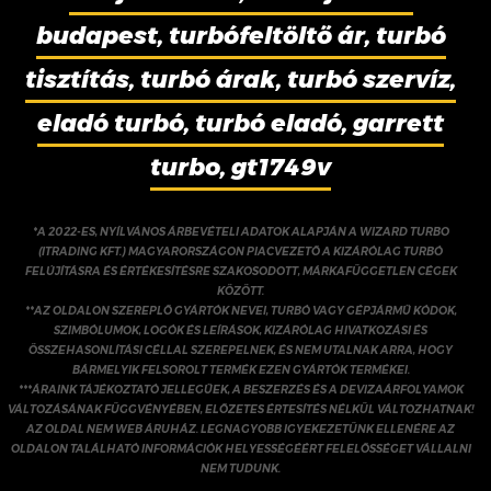
budapest, turbófeltöltő ár, turbó
tisztítás, turbó árak, turbó szervíz,
eladó turbó, turbó eladó, garrett
turbo, gt1749v
*A 2022-ES, NYÍLVÁNOS ÁRBEVÉTELI ADATOK ALAPJÁN A WIZARD TURBO
(ITRADING KFT.) MAGYARORSZÁGON PIACVEZETŐ A KIZÁRÓLAG TURBÓ
FELÚJÍTÁSRA ÉS ÉRTÉKESÍTÉSRE SZAKOSODOTT, MÁRKAFÜGGETLEN CÉGEK
KÖZÖTT.
**AZ OLDALON SZEREPLŐ GYÁRTÓK NEVEI, TURBÓ VAGY GÉPJÁRMŰ KÓDOK,
SZIMBÓLUMOK, LOGÓK ÉS LEÍRÁSOK, KIZÁRÓLAG HIVATKOZÁSI ÉS
ÖSSZEHASONLÍTÁSI CÉLLAL SZEREPELNEK, ÉS NEM UTALNAK ARRA, HOGY
BÁRMELYIK FELSOROLT TERMÉK EZEN GYÁRTÓK TERMÉKEI.
***ÁRAINK TÁJÉKOZTATÓ JELLEGŰEK, A BESZERZÉS ÉS A DEVIZAÁRFOLYAMOK
VÁLTOZÁSÁNAK FÜGGVÉNYÉBEN, ELŐZETES ÉRTESÍTÉS NÉLKÜL VÁLTOZHATNAK!
AZ OLDAL NEM WEB ÁRUHÁZ. LEGNAGYOBB IGYEKEZETÜNK ELLENÉRE AZ
OLDALON TALÁLHATÓ INFORMÁCIÓK HELYESSÉGÉÉRT FELELŐSSÉGET VÁLLALNI
NEM TUDUNK.