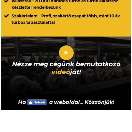
Választék – 20.000 darabos turbó és turbó alkatrész
készlettel rendelkezünk
Szakértelem – Profi, szakértő csapat több, mint 10 év
turbós tapasztalattal
Nézze meg cégünk bemutatkozó
videó
ját!
Ha
a weboldal... Köszönjük!