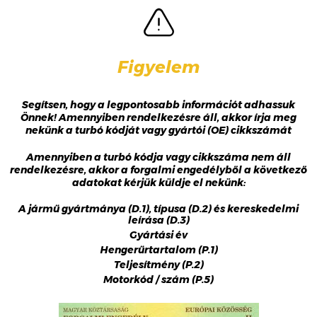
Figyelem
Segítsen, hogy a legpontosabb információt adhassuk
Önnek! Amennyiben rendelkezésre áll, akkor írja meg
nekünk a turbó kódját vagy gyártói (OE) cikkszámát
Amennyiben a turbó kódja vagy cikkszáma nem áll
rendelkezésre, akkor a forgalmi engedélyből a következő
adatokat kérjük küldje el nekünk:
A jármű gyártmánya (D.1), típusa (D.2) és kereskedelmi
leírása (D.3)
Gyártási év
Hengerűrtartalom (P.1)
Teljesítmény (P.2)
Motorkód / szám (P.5)