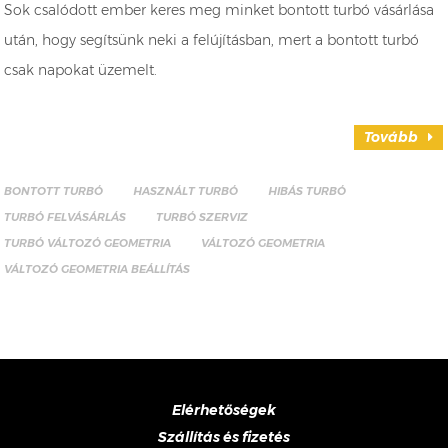
Sok csalódott ember keres meg minket bontott turbó vásárlása
után, hogy segítsünk neki a felújításban, mert a bontott turbó
csak napokat üzemelt.
Tovább
BONTOTT TURBÓ
HASZNÁLT TURBÓ
HIBÁS TURBÓ
TURBÓ FELVÁSÁRLÁS
TURBÓ SZERVIZ
TURBÓ VÁLTOZÓ GEOMETRIA
VÁLTOZÓ GEOMETRIA
VÁLTOZÓ GEOMETRIA BEÁLLÍTÁS
Elérhetőségek
Szállítás és fizetés