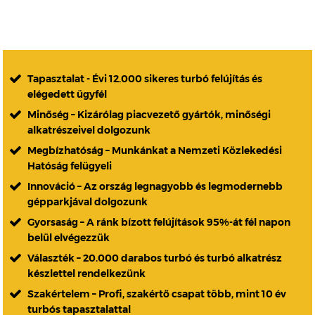
Tapasztalat - Évi 12.000 sikeres turbó felújítás és
elégedett ügyfél
Minőség – Kizárólag piacvezető gyártók, minőségi
alkatrészeivel dolgozunk
Megbízhatóság – Munkánkat a Nemzeti Közlekedési
Hatóság felügyeli
Innováció – Az ország legnagyobb és legmodernebb
gépparkjával dolgozunk
Gyorsaság – A ránk bízott felújítások 95%-át fél napon
belül elvégezzük
Választék – 20.000 darabos turbó és turbó alkatrész
készlettel rendelkezünk
Szakértelem – Profi, szakértő csapat több, mint 10 év
turbós tapasztalattal