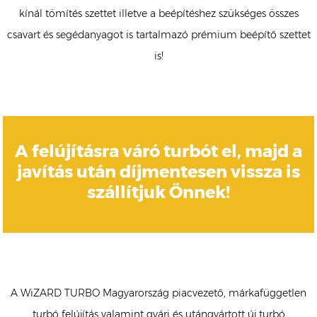
kínál tömítés szettet illetve a beépítéshez szükséges összes
csavart és segédanyagot is tartalmazó prémium beépítő szettet
is!
A felújításra váró turbót el, majd a
javítás után díjmentesen vissza is
szállítjuk Önnek!
A WiZARD TURBO Magyarország piacvezető, márkafüggetlen
turbó felújítás valamint gyári és utángyártott új turbó