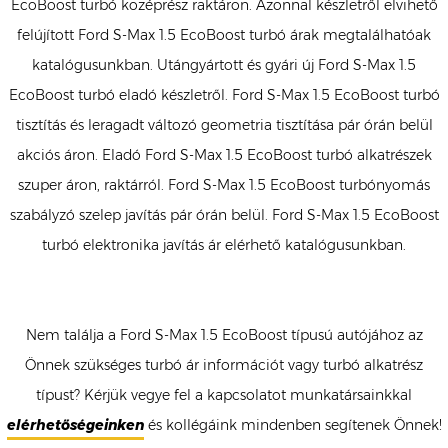
EcoBoost turbó középrész raktáron. Azonnal készletről elvihető
felújított Ford S-Max 1.5 EcoBoost turbó árak megtalálhatóak
katalógusunkban. Utángyártott és gyári új Ford S-Max 1.5
EcoBoost turbó eladó készletről. Ford S-Max 1.5 EcoBoost turbó
tisztítás és leragadt változó geometria tisztítása pár órán belül
akciós áron. Eladó Ford S-Max 1.5 EcoBoost turbó alkatrészek
szuper áron, raktárról. Ford S-Max 1.5 EcoBoost turbónyomás
szabályzó szelep javítás pár órán belül. Ford S-Max 1.5 EcoBoost
turbó elektronika javítás ár elérhető katalógusunkban.
Nem találja a Ford S-Max 1.5 EcoBoost típusú autójához az
Önnek szükséges turbó ár információt vagy turbó alkatrész
típust? Kérjük vegye fel a kapcsolatot munkatársainkkal
elérhetőségeinken
és kollégáink mindenben segítenek Önnek!