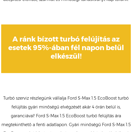
A ránk bízott turbó felújítás az
esetek 95%-ában fél napon belül
elkészül!
Turbó szerviz részlegünk vállalja Ford S-Max 1.5 EcoBoost turbó
felújítás gyári minőségű elvégzését akár 4 órán belül is,
garanciával! Ford S-Max 1.5 EcoBoost turbó felújítás ára
megtekinthető a fenti adatlapon. Gyári minőségű Ford S-Max 1.5