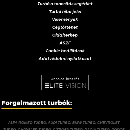
Turbó azonosítás segédlet
Turbó hiba jelei
Vélemények
Cégtörténet
Oldaltérkép
ÁSZF
Cookie beállítások
Adatvédelmi nyilatkozat
weboldal készítés
Forgalmazott turbók:
ALFA-ROMEO TURBÓ
,
AUDI TURBÓ
,
BMW TURBÓ
,
CHEVROLET
TURBÓ
,
CHRYSLER TURBÓ
,
CITROEN TURBÓ
,
DACIA TURBÓ
,
DODGE