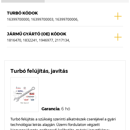
TURBÓ KÓDOK
16399700000, 16399700003, 16399700006,
16399700020, 16399700038, 1639-0000,
1639-0001, 1639-0003, 1639-0006, 1639-
JÁRMŰ GYÁRTÓ (OE) KÓDOK
0020, 1639-0038, 16399500001,
1816470, 1832241, 1946977, 2117134,
16399880000, 16399880003, 16399880006,
2275932, 2434631, DS7G6K682CA,
16399980006, 16399980038
DS7G6K682DB, DS7G6K682EA,
DS7Z6K682A, DS7Z6K682B, F1FG6K682AA,
F1FG6K682AB, F1FG6K682AC
Turbó felújítás, javítás
Garancia:
6 hó
Turbó felújítás a szükség szerinti alkatrészek cseréjével a gyári
technológiai leírás alapján. Üzemi fordulaton végzett