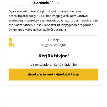
Garancia:
12 hó
Gyári, eredeti új turbó a jármű gyártójának hivatalos
beszállítójától, mely 100% -ban megegyezik azzal, amivel
eredetileg is szerelték a járművet. Ugyanezt tudja megvásárolni
márkaszervizben is, csak rendszerint lényegesen drágábban. 1
év km megkötés nélküli gyártói garancia.
1-3 nap
Ingyen szállítjuk
Kérjük hívjon!
Viszonteladói ár:
Kérjük lépjen be
Érdekel a termék - Ajánlatot kérek