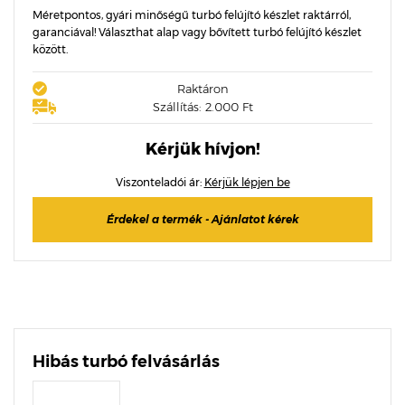
Méretpontos, gyári minőségű turbó felújító készlet raktárról,
garanciával! Választhat alap vagy bővített turbó felújító készlet
között.
Raktáron
Szállítás: 2.000 Ft
Kérjük hívjon!
Viszonteladói ár:
Kérjük lépjen be
Érdekel a termék - Ajánlatot kérek
Hibás turbó felvásárlás