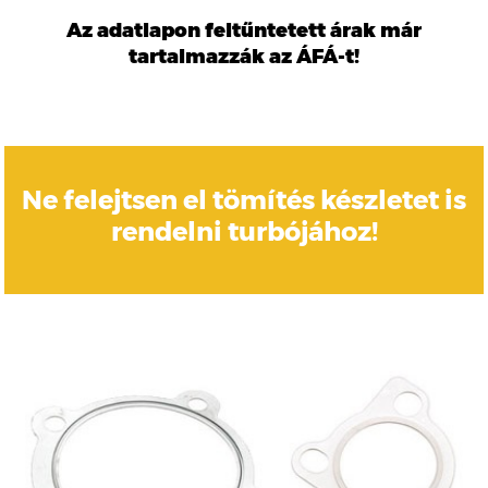
Az adatlapon feltűntetett árak már
tartalmazzák az ÁFÁ-t!
Ne felejtsen el tömítés készletet is
rendelni turbójához!