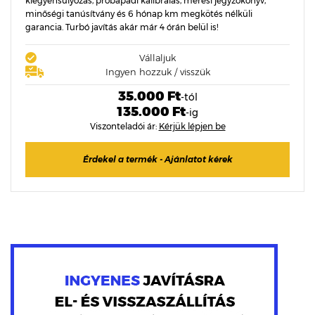
kiegyensúlyozás, próbapadi kalibrálás, mérési jegyzőkönyv,
minőségi tanúsítvány és 6 hónap km megkötés nélküli
garancia. Turbó javítás akár már 4 órán belül is!
Vállaljuk
Ingyen hozzuk / visszük
35.000 Ft
-tól
135.000 Ft
-ig
Viszonteladói ár:
Kérjük lépjen be
Érdekel a termék - Ajánlatot kérek