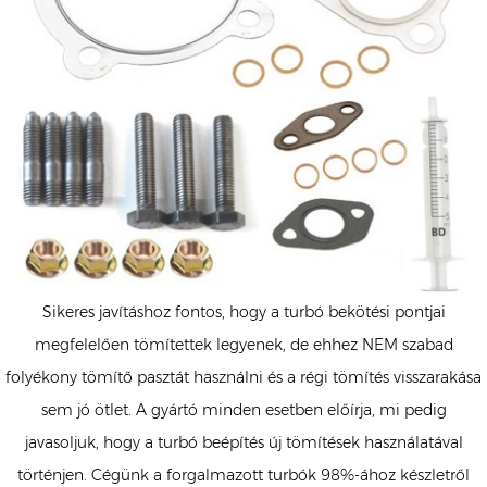
Sikeres javításhoz fontos, hogy a turbó bekötési pontjai
megfelelően tömítettek legyenek, de ehhez NEM szabad
folyékony tömítő pasztát használni és a régi tömítés visszarakása
sem jó ötlet. A gyártó minden esetben előírja, mi pedig
javasoljuk, hogy a turbó beépítés új tömítések használatával
történjen. Cégünk a forgalmazott turbók 98%-ához készletről