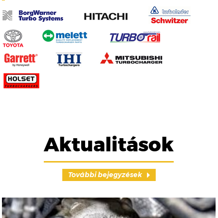
Aktualitások
További bejegyzések