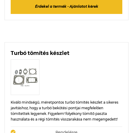
Érdekel a termék - Ajánlatot kérek
Turbó tömítés készlet
Kiváló minőségű, méretpontos turbó tömítés készlet a sikeres
javításhoz, hogy a turbó bekötési pontjai megfelelően
tömítettek legyenek. Figyelem! folyékony tömítő paszta
használata és a régi tömítés visszarakása nem megengedett!
Rendelésre