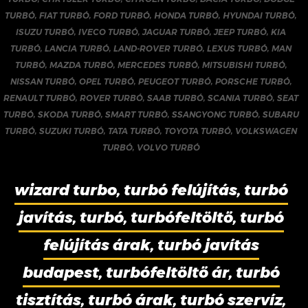
TURBÓ
,
FIAT TURBÓ
,
FORD TURBÓ
,
HONDA TURBÓ
,
HYUNDAI TURBÓ
,
ISUZU TURBÓ
,
IVECO TURBÓ
,
JAGUAR TURBÓ
,
JEEP TURBÓ
,
KIA
TURBÓ
,
LANCIA TURBÓ
,
LAND-ROVER TURBÓ
,
LEXUS TURBÓ
,
MAN
TURBÓ
,
MAZDA TURBÓ
,
MERCEDES TURBÓ
,
MITSUBISHI TURBÓ
,
NISSAN TURBÓ
,
OPEL TURBÓ
,
PEUGEOT TURBÓ
,
PORSCHE TURBÓ
,
RENAULT TURBÓ
,
ROVER TURBÓ
,
SAAB TURBÓ
,
SCANIA TURBÓ
,
SEAT
TURBÓ
,
SKODA TURBÓ
,
SMART TURBÓ
,
SSANGYONG TURBÓ
,
SUBARU
TURBÓ
,
SUZUKI TURBÓ
,
TATA TURBÓ
,
TOYOTA TURBÓ
,
VOLKSWAGEN
TURBÓ
,
VOLVO TURBÓ
wizard turbo, turbó felújítás, turbó
javítás, turbó, turbófeltöltő, turbó
felújítás árak, turbó javítás
budapest, turbófeltöltő ár, turbó
tisztítás, turbó árak, turbó szervíz,