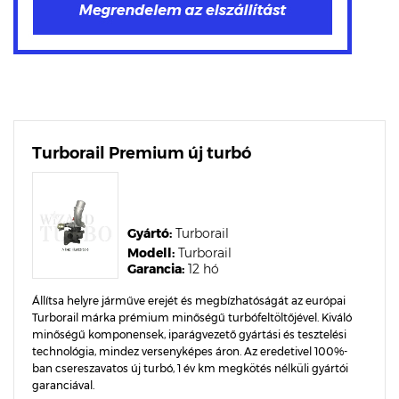
Turborail Premium új turbó
Gyártó:
Turborail
Modell:
Turborail
Garancia:
12 hó
Állítsa helyre járműve erejét és megbízhatóságát az európai
Turborail márka prémium minőségű turbófeltöltőjével. Kiváló
minőségű komponensek, iparágvezető gyártási és tesztelési
technológia, mindez versenyképes áron. Az eredetivel 100%-
ban csereszavatos új turbó, 1 év km megkötés nélküli gyártói
garanciával.