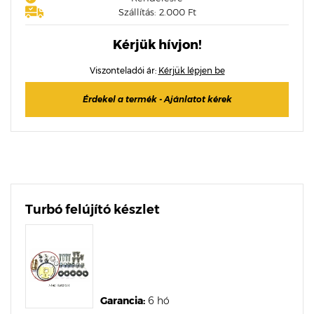
Szállítás: 2.000 Ft
Kérjük hívjon!
Viszonteladói ár:
Kérjük lépjen be
Érdekel a termék - Ajánlatot kérek
Turbó felújító készlet
Garancia:
6 hó