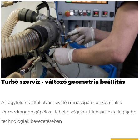
Turbó szerviz - változó geometria beállítás
Az ügyfeleink által elvárt kiváló minőségű munkát csak a
legmodernebb gépekkel lehet elvégezni. Élen járunk a legújabb
technológiák bevezetésében!