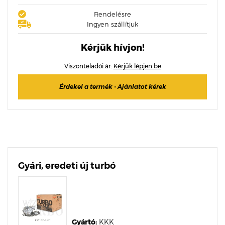
Rendelésre
Ingyen szállítjuk
Kérjük hívjon!
Viszonteladói ár:
Kérjük lépjen be
Érdekel a termék - Ajánlatot kérek
Gyári, eredeti új turbó
Gyártó:
KKK