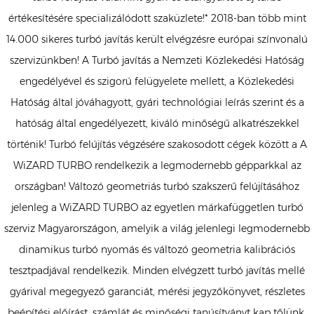
értékesítésére specializálódott szaküzlete!* 2018-ban több mint
14.000 sikeres turbó javítás került elvégzésre európai színvonalú
szervizünkben! A Turbó javítás a Nemzeti Közlekedési Hatóság
engedélyével és szigorú felügyelete mellett, a Közlekedési
Hatóság által jóváhagyott, gyári technológiai leírás szerint és a
hatóság által engedélyezett, kiváló minőségű alkatrészekkel
történik! Turbó felújítás végzésére szakosodott cégek között a A
WiZARD TURBO rendelkezik a legmodernebb gépparkkal az
országban! Változó geometriás turbó szakszerű felújításához
jelenleg a WiZARD TURBO az egyetlen márkafüggetlen turbó
szerviz Magyarországon, amelyik a világ jelenlegi legmodernebb
dinamikus turbó nyomás és változó geometria kalibrációs
tesztpadjával rendelkezik. Minden elvégzett turbó javítás mellé
gyárival megegyező garanciát, mérési jegyzőkönyvet, részletes
beépítési előírást, számlát és minőségi tanúsítványt kap tőlünk.