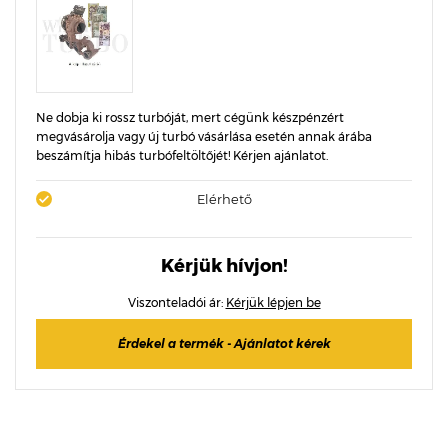
Ne dobja ki rossz turbóját, mert cégünk készpénzért
megvásárolja vagy új turbó vásárlása esetén annak árába
beszámítja hibás turbófeltöltőjét! Kérjen ajánlatot.
Elérhető
Kérjük hívjon!
Viszonteladói ár:
Kérjük lépjen be
Érdekel a termék - Ajánlatot kérek