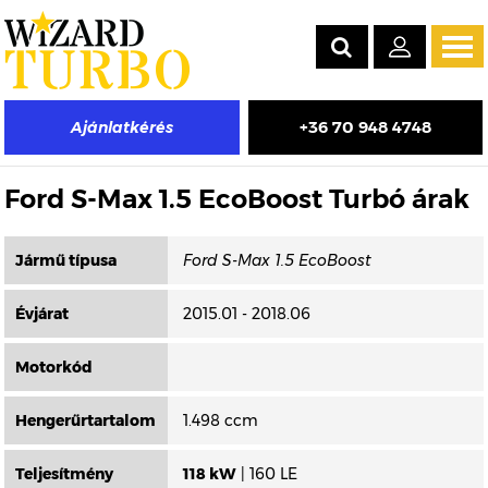
Tog
navi
+36 70 948 4748
Ajánlatkérés
Másik típus választása
Ford S-Max 1.5 EcoBoost Turbó árak
Jármű típusa
Évjárat
2015.01 - 2018.06
Motorkód
Hengerűrtartalom
1.498 ccm
Teljesítmény
118 kW
| 160 LE