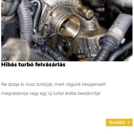
Hibás turbó felvásárlás
Ne dobja ki rossz turbóját, mert cégünk készpénzért
megvásárolja vagy egy új turbó árába beszámítja!
Tovább