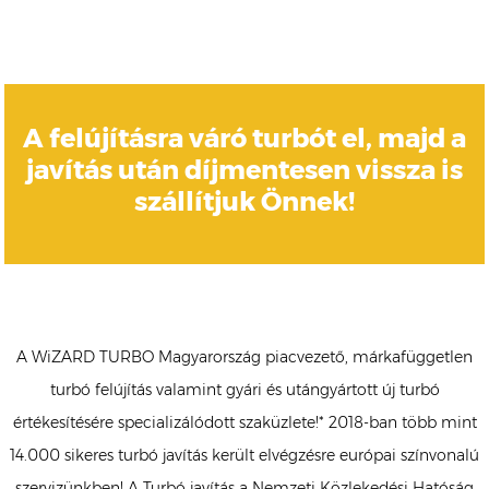
A felújításra váró turbót el, majd a
javítás után díjmentesen vissza is
szállítjuk Önnek!
A WiZARD TURBO Magyarország piacvezető, márkafüggetlen
turbó felújítás valamint gyári és utángyártott új turbó
értékesítésére specializálódott szaküzlete!* 2018-ban több mint
14.000 sikeres turbó javítás került elvégzésre európai színvonalú
szervizünkben! A Turbó javítás a Nemzeti Közlekedési Hatóság