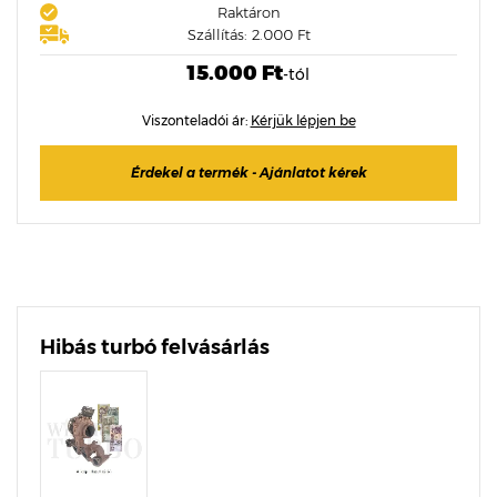
Raktáron
Szállítás: 2.000 Ft
15.000 Ft
-tól
Viszonteladói ár:
Kérjük lépjen be
Érdekel a termék - Ajánlatot kérek
Hibás turbó felvásárlás