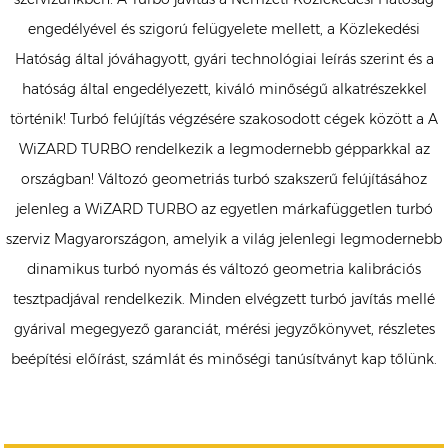
engedélyével és szigorú felügyelete mellett, a Közlekedési
Hatóság által jóváhagyott, gyári technológiai leírás szerint és a
hatóság által engedélyezett, kiváló minőségű alkatrészekkel
történik! Turbó felújítás végzésére szakosodott cégek között a A
WiZARD TURBO rendelkezik a legmodernebb gépparkkal az
országban! Változó geometriás turbó szakszerű felújításához
jelenleg a WiZARD TURBO az egyetlen márkafüggetlen turbó
szerviz Magyarországon, amelyik a világ jelenlegi legmodernebb
dinamikus turbó nyomás és változó geometria kalibrációs
tesztpadjával rendelkezik. Minden elvégzett turbó javítás mellé
gyárival megegyező garanciát, mérési jegyzőkönyvet, részletes
beépítési előírást, számlát és minőségi tanúsítványt kap tőlünk.