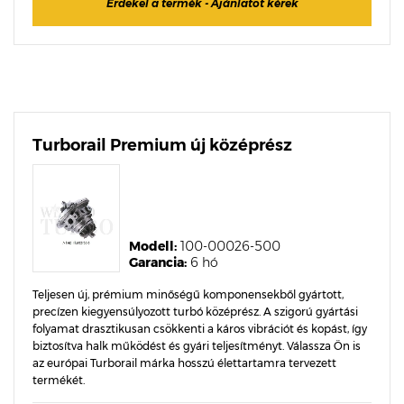
Érdekel a termék - Ajánlatot kérek
Turborail Premium új középrész
Modell:
100-00026-500
Garancia:
6 hó
Teljesen új, prémium minőségű komponensekből gyártott,
precízen kiegyensúlyozott turbó középrész. A szigorú gyártási
folyamat drasztikusan csökkenti a káros vibrációt és kopást, így
biztosítva halk működést és gyári teljesítményt. Válassza Ön is
az európai Turborail márka hosszú élettartamra tervezett
termékét.