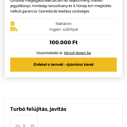
turbóval megegyező élettartam és teljesítmény, mérési
jegyzőkönyv, minőségi tanúsítvány és 6 hónap km megkötés
nélküli garancia. Cseredarab leadása szükséges.
Raktáron
Ingyen szállítjuk
100.000 Ft
Viszonteladói ár:
Kérjük lépjen be
Érdekel a termék - Ajánlatot kérek
Turbó felújítás, javítás