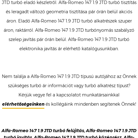
JTD turbó eladó készletről. Alfa-Romeo 147 1.9 JTD turbó tisztítás
és leragadt változó geometria tisztítása pár órán belül akciós
áron. Eladó Alfa-Romeo 147 1.9 JTD turbó alkatrészek szuper
áron, raktárról. Alfa-Romeo 147 1.9 JTD turbónyomás szabályzó
szelep javítás pár órán belül. Alfa-Romeo 147 1.9 JTD turbó
elektronika javítás ár elérhető katalógusunkban.
Nem találja a Alfa-Romeo 147 1.9 JTD típusú autójához az Önnek
szükséges turbó ár információt vagy turbó alkatrész típust?
Kérjük vegye fel a kapcsolatot munkatársainkkal
elérhetőségeinken
és kollégáink mindenben segítenek Önnek!
Alfa-Romeo 147 1.9 JTD turbó felújítás, Alfa-Romeo 147 1.9 JTD
turbó javítás, Alfa-Romeo 147 1.9 JTD turbó középrész, Alfa-