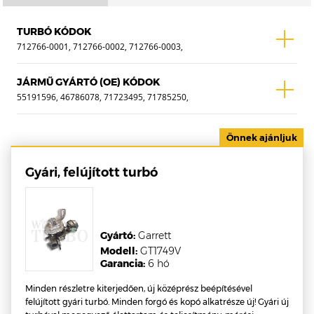
TURBÓ KÓDOK
712766-0001, 712766-0002, 712766-0003,
712766-1, 712766-2, 712766-3, 712766-
5001S, 712766-5002S, 712766-5003S,
JÁRMŰ GYÁRTÓ (OE) KÓDOK
712766-9003S
55191596, 46786078, 71723495, 71785250,
46779032, 60816402, 71783325 , WTF-
0017A
Gyári, felújított turbó
Gyártó:
Garrett
Modell:
GT1749V
Garancia:
6 hó
Minden részletre kiterjedően, új középrész beépítésével
felújított gyári turbó. Minden forgó és kopó alkatrésze új! Gyári új