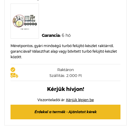
Garancia:
6 hó
Méretpontos, gyári minőségű turbó felújító készlet raktárról,
garanciával! Választhat alap vagy bővített turbó felújító készlet
között.
Raktáron
Szállítás: 2.000 Ft
Kérjük hívjon!
Viszonteladói ár:
Kérjük lépjen be
Érdekel a termék - Ajánlatot kérek