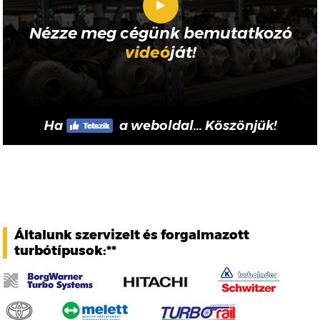
Nézze meg cégünk bemutatkozó
videó
ját!
Ha
a weboldal... Köszönjük!
Általunk szervizelt és forgalmazott
turbótípusok:**