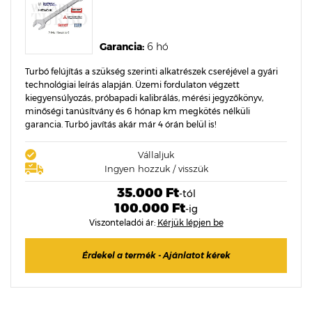
Garancia:
6 hó
Turbó felújítás a szükség szerinti alkatrészek cseréjével a gyári
technológiai leírás alapján. Üzemi fordulaton végzett
kiegyensúlyozás, próbapadi kalibrálás, mérési jegyzőkönyv,
minőségi tanúsítvány és 6 hónap km megkötés nélküli
garancia. Turbó javítás akár már 4 órán belül is!
Vállaljuk
Ingyen hozzuk / visszük
35.000 Ft
-tól
100.000 Ft
-ig
Viszonteladói ár:
Kérjük lépjen be
Érdekel a termék - Ajánlatot kérek