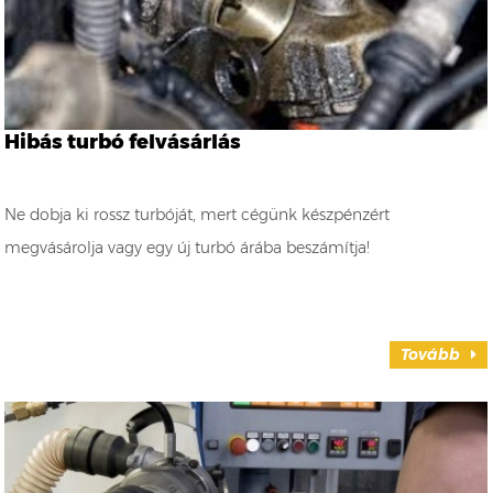
Hibás turbó felvásárlás
Ne dobja ki rossz turbóját, mert cégünk készpénzért
megvásárolja vagy egy új turbó árába beszámítja!
Tovább