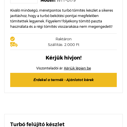
Modell:
WTT-0179
Kiváló minőségű, méretpontos turbó tömítés készlet a sikeres
javításhoz, hogy a turbó bekötési pontjai megfelelően
tömítettek legyenek. Figyelem! folyékony tömítő paszta
használata és a régi tömítés visszarakása nem megengedett!
Raktáron
Szállítás: 2.000 Ft
Kérjük hívjon!
Viszonteladói ár:
Kérjük lépjen be
Érdekel a termék - Ajánlatot kérek
Turbó felújító készlet