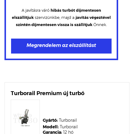
Turborail Premium új turbó
Gyártó:
Turborail
Modell:
Turborail
Garancia:
12 hó