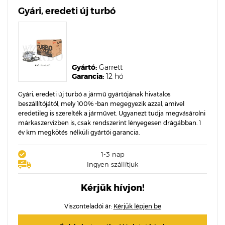
Gyári, eredeti új turbó
Gyártó:
Garrett
Garancia:
12 hó
Gyári, eredeti új turbó a jármű gyártójának hivatalos
beszállítójától, mely 100% -ban megegyezik azzal, amivel
eredetileg is szerelték a járművet. Ugyanezt tudja megvásárolni
márkaszervizben is, csak rendszerint lényegesen drágábban. 1
év km megkötés nélküli gyártói garancia.
1-3 nap
Ingyen szállítjuk
Kérjük hívjon!
Viszonteladói ár:
Kérjük lépjen be