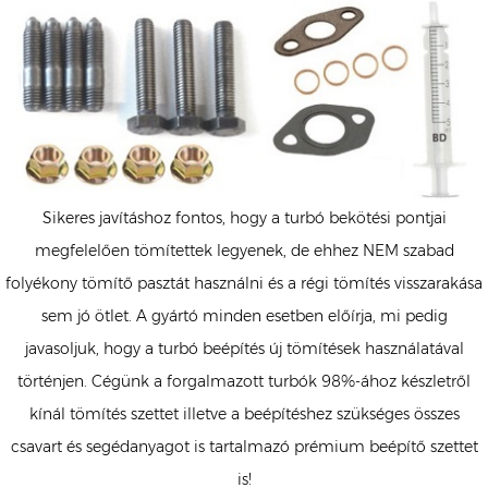
Sikeres javításhoz fontos, hogy a turbó bekötési pontjai
megfelelően tömítettek legyenek, de ehhez NEM szabad
folyékony tömítő pasztát használni és a régi tömítés visszarakása
sem jó ötlet. A gyártó minden esetben előírja, mi pedig
javasoljuk, hogy a turbó beépítés új tömítések használatával
történjen. Cégünk a forgalmazott turbók 98%-ához készletről
kínál tömítés szettet illetve a beépítéshez szükséges összes
csavart és segédanyagot is tartalmazó prémium beépítő szettet
is!