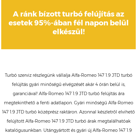
A ránk bízott turbó felújítás az
esetek 95%-ában fél napon belül
elkészül!
Turbó szerviz részlegünk vállalja Alfa-Romeo 147 1.9 JTD turbó
felújítás gyári minőségű elvégzését akár 4 órán belül is,
garanciával! Alfa-Romeo 147 1.9 JTD turbó felújítás ára
megtekinthető a fenti adatlapon. Gyári minőségű Alfa-Romeo
147 1.9 JTD turbó középrész raktáron. Azonnal készletről elvihető
felújított Alfa-Romeo 147 1.9 JTD turbó árak megtalálhatóak
katalógusunkban. Utángyártott és gyári új Alfa-Romeo 147 1.9