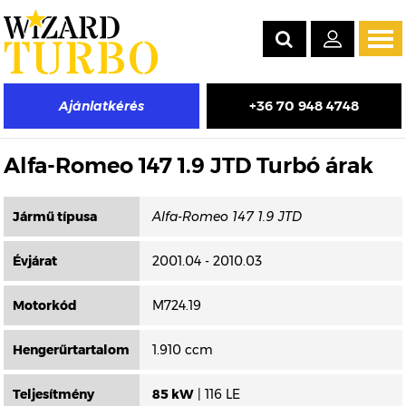
Tog
navi
+36 70 948 4748
Ajánlatkérés
Másik típus választása
Alfa-Romeo 147 1.9 JTD Turbó árak
Jármű típusa
Évjárat
2001.04 - 2010.03
Motorkód
M724.19
Hengerűrtartalom
1.910 ccm
Teljesítmény
85 kW
| 116 LE