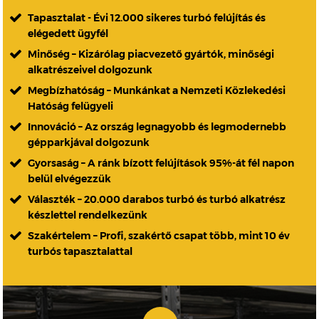
Tapasztalat - Évi 12.000 sikeres turbó felújítás és
elégedett ügyfél
Minőség – Kizárólag piacvezető gyártók, minőségi
alkatrészeivel dolgozunk
Megbízhatóság – Munkánkat a Nemzeti Közlekedési
Hatóság felügyeli
Innováció – Az ország legnagyobb és legmodernebb
gépparkjával dolgozunk
Gyorsaság – A ránk bízott felújítások 95%-át fél napon
belül elvégezzük
Választék – 20.000 darabos turbó és turbó alkatrész
készlettel rendelkezünk
Szakértelem – Profi, szakértő csapat több, mint 10 év
turbós tapasztalattal