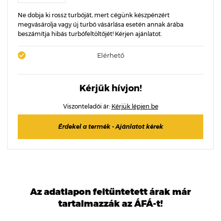
Ne dobja ki rossz turbóját, mert cégünk készpénzért
megvásárolja vagy új turbó vásárlása esetén annak árába
beszámítja hibás turbófeltöltőjét! Kérjen ajánlatot.
Elérhető
Kérjük hívjon!
Viszonteladói ár:
Kérjük lépjen be
Érdekel a termék - Ajánlatot kérek
Az adatlapon feltűntetett árak már
tartalmazzák az ÁFÁ-t!