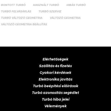
BONTOTT TURBÓ
HASZNÁLT TURBÓ
HIBÁS TURBÓ
TURBÓ FELVÁSÁRLÁS
TURBÓ SZERVIZ
TURBÓ VÁLTOZÓ GEOMETRIA
VÁLTOZÓ GEOMETRIA
VÁLTOZÓ GEOMETRIA BEÁLLÍTÁS
Elérhetőségek
Szállítás és fizetés
Gyakori kérdések
Elektronika javítás
Turbó beépítési előírások
Turbó azonosítás segédlet
Turbó hiba jelei
Vélemények