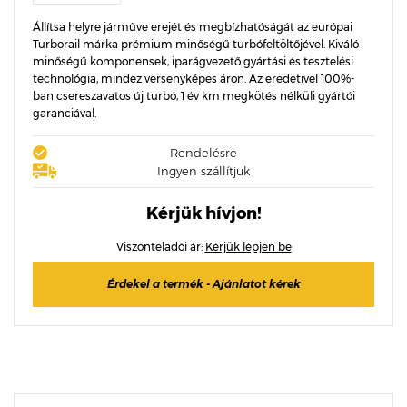
Állítsa helyre járműve erejét és megbízhatóságát az európai
Turborail márka prémium minőségű turbófeltöltőjével. Kiváló
minőségű komponensek, iparágvezető gyártási és tesztelési
technológia, mindez versenyképes áron. Az eredetivel 100%-
ban csereszavatos új turbó, 1 év km megkötés nélküli gyártói
garanciával.
Rendelésre
Ingyen szállítjuk
Kérjük hívjon!
Viszonteladói ár:
Kérjük lépjen be
Érdekel a termék - Ajánlatot kérek