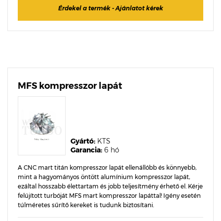
Érdekel a termék - Ajánlatot kérek
MFS kompresszor lapát
Gyártó:
KTS
Garancia:
6 hó
A CNC mart titán kompresszor lapát ellenállóbb és könnyebb,
mint a hagyományos öntött alumínium kompresszor lapát,
ezáltal hosszabb élettartam és jobb teljesítmény érhető el. Kérje
felújított turbóját MFS mart kompresszor lapáttal! Igény esetén
túlméretes sűrítő kereket is tudunk biztosítani.