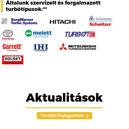
Általunk szervizelt és forgalmazott
turbótípusok:**
Aktualitások
További bejegyzések