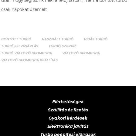
után, hogy segítsünk neki a felújításban, mert a bontott turbó
csak napokat üzemelt.
BONTOTT TURBÓ
HASZNÁLT TURBÓ
HIBÁS TURBÓ
TURBÓ FELVÁSÁRLÁS
TURBÓ SZERVIZ
TURBÓ VÁLTOZÓ GEOMETRIA
VÁLTOZÓ GEOMETRIA
VÁLTOZÓ GEOMETRIA BEÁLLÍTÁS
Elérhetőségek
Szállítás és fizetés
Gyakori kérdések
Elektronika javítás
Turbó beépítési előírások