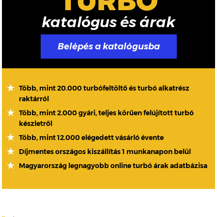
TURBÓ
katalógus és árak
Belépés a katalógusba
Több, mint 20.000 turbófeltöltő és turbó alkatrész
raktárról
Több, mint 2.000 gyári, teljes körűen felújított turbó
készletről
Több, mint 12.000 elégedett vásárló évente
Díjmentes országos kiszállítás 1 munkanapon belül
Magyarország legnagyobb online turbó árak adatbázisa