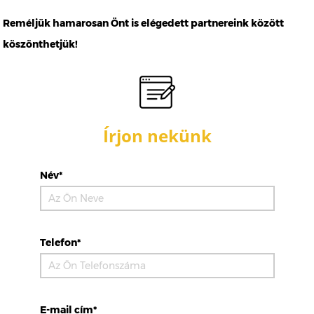
Reméljük hamarosan Önt is elégedett partnereink között
köszönthetjük!
Írjon nekünk
Név*
Telefon*
E-mail cím*