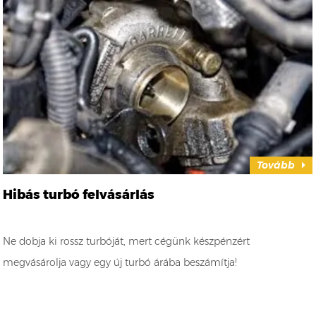
Tovább
Hibás turbó felvásárlás
Ne dobja ki rossz turbóját, mert cégünk készpénzért
megvásárolja vagy egy új turbó árába beszámítja!