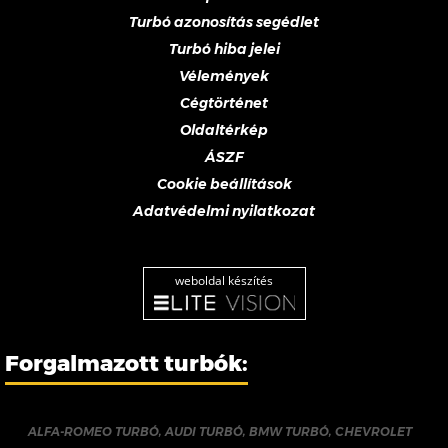
Turbó azonosítás segédlet
Turbó hiba jelei
Vélemények
Cégtörténet
Oldaltérkép
ÁSZF
Cookie beállítások
Adatvédelmi nyilatkozat
weboldal készítés
Forgalmazott turbók:
ALFA-ROMEO TURBÓ
,
AUDI TURBÓ
,
BMW TURBÓ
,
CHEVROLET