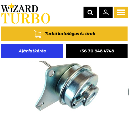
Tog
navi
Turbó katalógus és árak
+36 70 948 4748
Ajánlatkérés