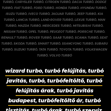
TURBÓ
,
CHRYSLER TURBÓ
,
CITROEN TURBÓ
,
DACIA TURBÓ
,
DODGE
TURBÓ
,
FIAT TURBÓ
,
FORD TURBÓ
,
HONDA TURBÓ
,
HYUNDAI TURBÓ
,
ISUZU TURBÓ
,
IVECO TURBÓ
,
JAGUAR TURBÓ
,
JEEP TURBÓ
,
KIA
TURBÓ
,
LANCIA TURBÓ
,
LAND-ROVER TURBÓ
,
LEXUS TURBÓ
,
MAN
TURBÓ
,
MAZDA TURBÓ
,
MERCEDES TURBÓ
,
MITSUBISHI TURBÓ
,
NISSAN TURBÓ
,
OPEL TURBÓ
,
PEUGEOT TURBÓ
,
PORSCHE TURBÓ
,
RENAULT TURBÓ
,
ROVER TURBÓ
,
SAAB TURBÓ
,
SCANIA TURBÓ
,
SEAT
TURBÓ
,
SKODA TURBÓ
,
SMART TURBÓ
,
SSANGYONG TURBÓ
,
SUBARU
TURBÓ
,
SUZUKI TURBÓ
,
TATA TURBÓ
,
TOYOTA TURBÓ
,
VOLKSWAGEN
TURBÓ
,
VOLVO TURBÓ
wizard turbo, turbó felújítás, turbó
javítás, turbó, turbófeltöltő, turbó
felújítás árak, turbó javítás
budapest, turbófeltöltő ár, turbó
tisztítás, turbó árak, turbó szervíz,