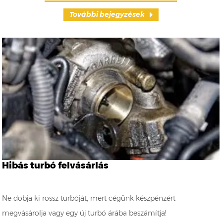
További bejegyzések
Hibás turbó felvásárlás
Ne dobja ki rossz turbóját, mert cégünk készpénzért
megvásárolja vagy egy új turbó árába beszámítja!