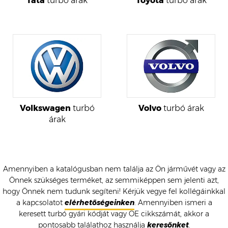
Tata
turbó árak
Toyota
turbó árak
Volkswagen
turbó
Volvo
turbó árak
árak
Amennyiben a katalógusban nem találja az Ön járművét vagy az
Önnek szükséges terméket, az semmiképpen sem jelenti azt,
hogy Önnek nem tudunk segíteni! Kérjük vegye fel kollégáinkkal
a kapcsolatot
elérhetőségeinken
. Amennyiben ismeri a
keresett turbó gyári kódját vagy OE cikkszámát, akkor a
pontosabb találathoz használja
keresőnket
.