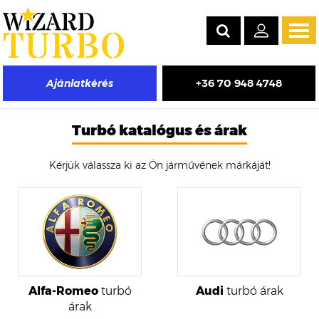
Tog
navi
+36 70 948 4748
Ajánlatkérés
Turbó felújítás árak, valamint gyári új és felújított turbó árak
több ezer turbófeltöltő típushoz.
Turbó katalógus és árak
Kérjük válassza ki az Ön járművének márkáját!
Alfa-Romeo
turbó
Audi
turbó árak
árak