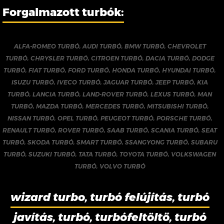
Forgalmazott turbók:
ALFA-ROMEO TURBÓ
,
AUDI TURBÓ
,
BMW TURBÓ
,
CHEVROLET
TURBÓ
,
CHRYSLER TURBÓ
,
CITROEN TURBÓ
,
DACIA TURBÓ
,
DODGE
TURBÓ
,
FIAT TURBÓ
,
FORD TURBÓ
,
HONDA TURBÓ
,
HYUNDAI TURBÓ
,
ISUZU TURBÓ
,
IVECO TURBÓ
,
JAGUAR TURBÓ
,
JEEP TURBÓ
,
KIA
TURBÓ
,
LANCIA TURBÓ
,
LAND-ROVER TURBÓ
,
LEXUS TURBÓ
,
MAN
TURBÓ
,
MAZDA TURBÓ
,
MERCEDES TURBÓ
,
MITSUBISHI TURBÓ
,
NISSAN TURBÓ
,
OPEL TURBÓ
,
PEUGEOT TURBÓ
,
PORSCHE TURBÓ
,
RENAULT TURBÓ
,
ROVER TURBÓ
,
SAAB TURBÓ
,
SCANIA TURBÓ
,
SEAT
TURBÓ
,
SKODA TURBÓ
,
SMART TURBÓ
,
SSANGYONG TURBÓ
,
SUBARU
TURBÓ
,
SUZUKI TURBÓ
,
TATA TURBÓ
,
TOYOTA TURBÓ
,
VOLKSWAGEN
TURBÓ
,
VOLVO TURBÓ
wizard turbo, turbó felújítás, turbó
javítás, turbó, turbófeltöltő, turbó