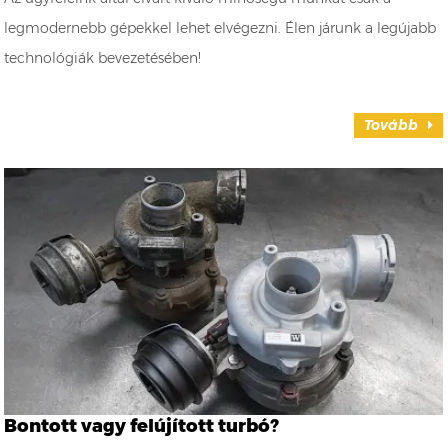
legmodernebb gépekkel lehet elvégezni. Élen járunk a legújabb
technológiák bevezetésében!
Tovább
Bontott vagy felújított turbó?