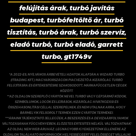
felújítás árak, turbó javítás
budapest, turbófeltöltő ár, turbó
tisztítás, turbó árak, turbó szervíz,
eladó turbó, turbó eladó, garrett
turbo, gt1749v
*A 2022-ES, NYÍLVÁNOS ÁRBEVÉTELI ADATOK ALAPJÁN A WIZARD TURBO
(ITRADING KFT.) MAGYARORSZÁGON PIACVEZETŐ A KIZÁRÓLAG TURBÓ
FELÚJÍTÁSRA ÉS ÉRTÉKESÍTÉSRE SZAKOSODOTT, MÁRKAFÜGGETLEN CÉGEK
KÖZÖTT.
**AZ OLDALON SZEREPLŐ GYÁRTÓK NEVEI, TURBÓ VAGY GÉPJÁRMŰ KÓDOK,
SZIMBÓLUMOK, LOGÓK ÉS LEÍRÁSOK, KIZÁRÓLAG HIVATKOZÁSI ÉS
ÖSSZEHASONLÍTÁSI CÉLLAL SZEREPELNEK, ÉS NEM UTALNAK ARRA, HOGY
BÁRMELYIK FELSOROLT TERMÉK EZEN GYÁRTÓK TERMÉKEI.
***ÁRAINK TÁJÉKOZTATÓ JELLEGŰEK, A BESZERZÉS ÉS A DEVIZAÁRFOLYAMOK
VÁLTOZÁSÁNAK FÜGGVÉNYÉBEN, ELŐZETES ÉRTESÍTÉS NÉLKÜL VÁLTOZHATNAK!
AZ OLDAL NEM WEB ÁRUHÁZ. LEGNAGYOBB IGYEKEZETÜNK ELLENÉRE AZ
OLDALON TALÁLHATÓ INFORMÁCIÓK HELYESSÉGÉÉRT FELELŐSSÉGET VÁLLALNI