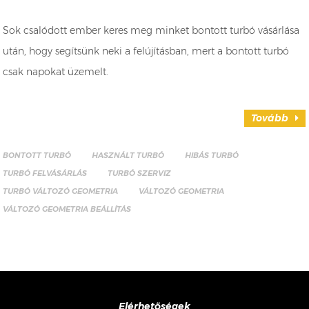
Sok csalódott ember keres meg minket bontott turbó vásárlása
után, hogy segítsünk neki a felújításban, mert a bontott turbó
csak napokat üzemelt.
Tovább
BONTOTT TURBÓ
HASZNÁLT TURBÓ
HIBÁS TURBÓ
TURBÓ FELVÁSÁRLÁS
TURBÓ SZERVIZ
TURBÓ VÁLTOZÓ GEOMETRIA
VÁLTOZÓ GEOMETRIA
VÁLTOZÓ GEOMETRIA BEÁLLÍTÁS
Elérhetőségek