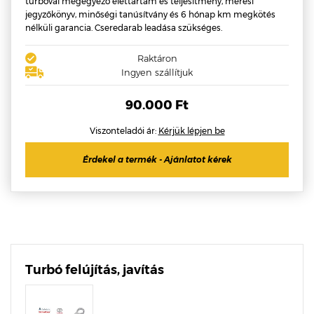
turbóval megegyező élettartam és teljesítmény, mérési
jegyzőkönyv, minőségi tanúsítvány és 6 hónap km megkötés
nélküli garancia. Cseredarab leadása szükséges.
Raktáron
Ingyen szállítjuk
90.000 Ft
Viszonteladói ár:
Kérjük lépjen be
Érdekel a termék - Ajánlatot kérek
Turbó felújítás, javítás