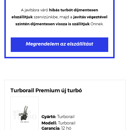
Turborail Premium új turbó
Gyártó:
Turborail
Modell:
Turborail
Garancia:
12 hó