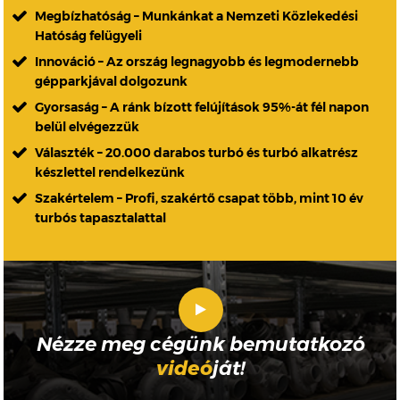
Megbízhatóság – Munkánkat a Nemzeti Közlekedési
Hatóság felügyeli
Innováció – Az ország legnagyobb és legmodernebb
gépparkjával dolgozunk
Gyorsaság – A ránk bízott felújítások 95%-át fél napon
belül elvégezzük
Választék – 20.000 darabos turbó és turbó alkatrész
készlettel rendelkezünk
Szakértelem – Profi, szakértő csapat több, mint 10 év
turbós tapasztalattal
Nézze meg cégünk bemutatkozó
videó
ját!