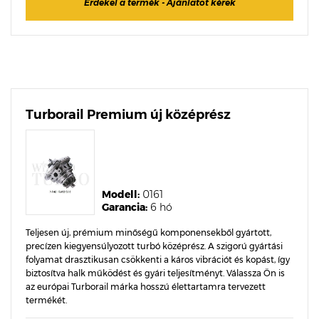
Érdekel a termék - Ajánlatot kérek
Turborail Premium új középrész
Modell:
0161
Garancia:
6 hó
Teljesen új, prémium minőségű komponensekből gyártott,
precízen kiegyensúlyozott turbó középrész. A szigorú gyártási
folyamat drasztikusan csökkenti a káros vibrációt és kopást, így
biztosítva halk működést és gyári teljesítményt. Válassza Ön is
az európai Turborail márka hosszú élettartamra tervezett
termékét.