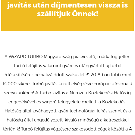
javítás után díjmentesen vissza is
szállítjuk Önnek!
A WiZARD TURBO Magyarország piacvezető, márkafüggetlen
turbó felújítás valamint gyári és utángyártott új turbó
értékesítésére specializálódott szaküzlete!* 2018-ban több mint
14.000 sikeres turbó javítás került elvégzésre európai színvonalú
szervizünkben! A Turbó javítás a Nemzeti Közlekedési Hatóság
engedélyével és szigorú felügyelete mellett, a Közlekedési
Hatóság által jóváhagyott, gyári technológiai leírás szerint és a
hatóság által engedélyezett, kiváló minőségű alkatrészekkel
történik! Turbó felújítás végzésére szakosodott cégek között a A