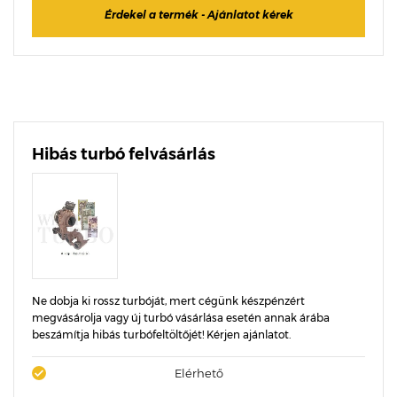
Érdekel a termék - Ajánlatot kérek
Hibás turbó felvásárlás
Ne dobja ki rossz turbóját, mert cégünk készpénzért
megvásárolja vagy új turbó vásárlása esetén annak árába
beszámítja hibás turbófeltöltőjét! Kérjen ajánlatot.
Elérhető