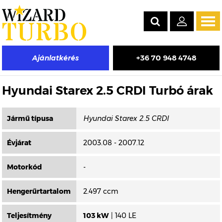
Tog
navi
+36 70 948 4748
Ajánlatkérés
Másik típus választása
Hyundai Starex 2.5 CRDI Turbó árak
Jármű típusa
Évjárat
2003.08 - 2007.12
Motorkód
-
Hengerűrtartalom
2.497 ccm
Teljesítmény
103 kW
| 140 LE