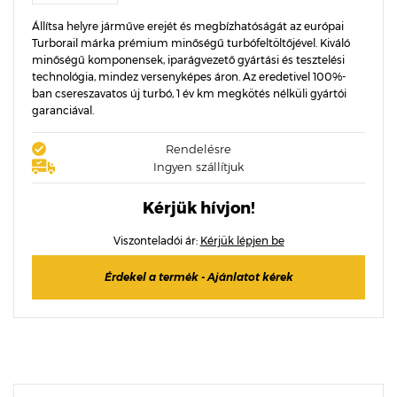
Állítsa helyre járműve erejét és megbízhatóságát az európai
Turborail márka prémium minőségű turbófeltöltőjével. Kiváló
minőségű komponensek, iparágvezető gyártási és tesztelési
technológia, mindez versenyképes áron. Az eredetivel 100%-
ban csereszavatos új turbó, 1 év km megkötés nélküli gyártói
garanciával.
Rendelésre
Ingyen szállítjuk
Kérjük hívjon!
Viszonteladói ár:
Kérjük lépjen be
Érdekel a termék - Ajánlatot kérek