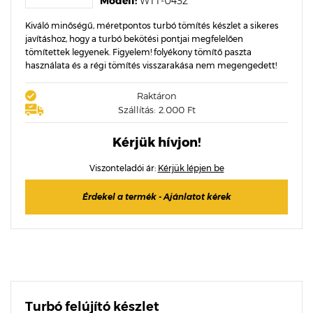
Modell:
WTT-0432
Kiváló minőségű, méretpontos turbó tömítés készlet a sikeres
javításhoz, hogy a turbó bekötési pontjai megfelelően
tömítettek legyenek. Figyelem! folyékony tömítő paszta
használata és a régi tömítés visszarakása nem megengedett!
Raktáron
Szállítás: 2.000 Ft
Kérjük hívjon!
Viszonteladói ár:
Kérjük lépjen be
Érdekel a termék - Ajánlatot kérek
Turbó felújító készlet