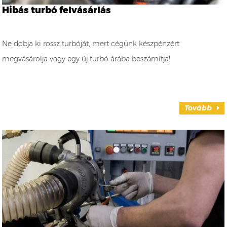
Hibás turbó felvásárlás
Ne dobja ki rossz turbóját, mert cégünk készpénzért
megvásárolja vagy egy új turbó árába beszámítja!
Tovább