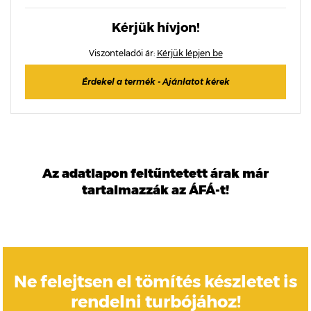
Kérjük hívjon!
Viszonteladói ár:
Kérjük lépjen be
Érdekel a termék - Ajánlatot kérek
Az adatlapon feltűntetett árak már
tartalmazzák az ÁFÁ-t!
Ne felejtsen el tömítés készletet is
rendelni turbójához!