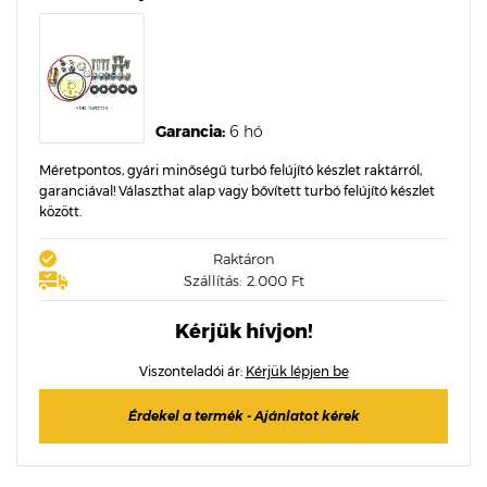
Garancia:
6 hó
Méretpontos, gyári minőségű turbó felújító készlet raktárról,
garanciával! Választhat alap vagy bővített turbó felújító készlet
között.
Raktáron
Szállítás: 2.000 Ft
Kérjük hívjon!
Viszonteladói ár:
Kérjük lépjen be
Érdekel a termék - Ajánlatot kérek