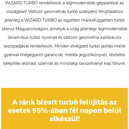
WiZARD TURBO rendelkezik a legmodernebb gépparkkal az
országban! Változó geometriás turbó szakszerű felújításához
jelenleg a WiZARD TURBO az egyetlen márkafüggetlen turbó
szerviz Magyarországon, amelyik a világ jelenlegi legmodernebb
dinamikus turbó nyomás és változó geometria kalibrációs
tesztpadjával rendelkezik. Minden elvégzett turbó javítás mellé
gyárival megegyező garanciát, mérési jegyzőkönyvet, részletes
beépítési előírást, számlát és minőségi tanúsítványt kap tőlünk.
A ránk bízott turbó felújítás az
esetek 95%-ában fél napon belül
elkészül!