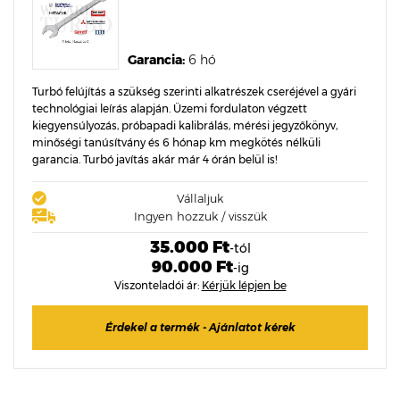
Garancia:
6 hó
Turbó felújítás a szükség szerinti alkatrészek cseréjével a gyári
technológiai leírás alapján. Üzemi fordulaton végzett
kiegyensúlyozás, próbapadi kalibrálás, mérési jegyzőkönyv,
minőségi tanúsítvány és 6 hónap km megkötés nélküli
garancia. Turbó javítás akár már 4 órán belül is!
Vállaljuk
Ingyen hozzuk / visszük
35.000 Ft
-tól
90.000 Ft
-ig
Viszonteladói ár:
Kérjük lépjen be
Érdekel a termék - Ajánlatot kérek