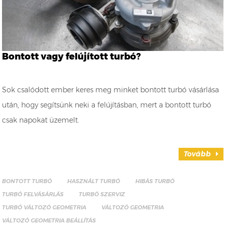
Bontott vagy felújított turbó?
Sok csalódott ember keres meg minket bontott turbó vásárlása
után, hogy segítsünk neki a felújításban, mert a bontott turbó
csak napokat üzemelt.
Tovább
BONTOTT TURBÓ
HASZNÁLT TURBÓ
HIBÁS TURBÓ
TURBÓ FELVÁSÁRLÁS
TURBÓ SZERVIZ
TURBÓ VÁLTOZÓ GEOMETRIA
VÁLTOZÓ GEOMETRIA
VÁLTOZÓ GEOMETRIA BEÁLLÍTÁS