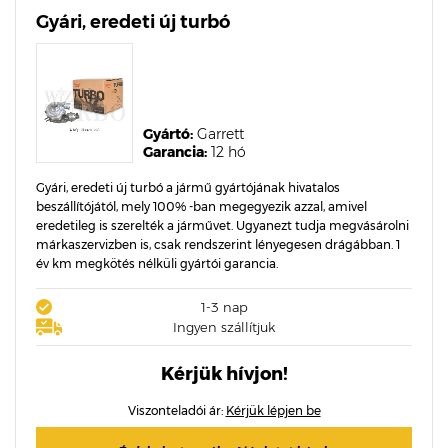
Gyári, eredeti új turbó
Gyártó:
Garrett
Garancia:
12 hó
Gyári, eredeti új turbó a jármű gyártójának hivatalos
beszállítójától, mely 100% -ban megegyezik azzal, amivel
eredetileg is szerelték a járművet. Ugyanezt tudja megvásárolni
márkaszervizben is, csak rendszerint lényegesen drágábban. 1
év km megkötés nélküli gyártói garancia.
1-3 nap
Ingyen szállítjuk
Kérjük hívjon!
Viszonteladói ár:
Kérjük lépjen be