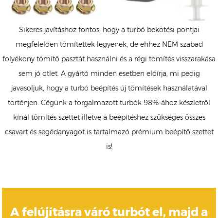
Sikeres javításhoz fontos, hogy a turbó bekötési pontjai
megfelelően tömítettek legyenek, de ehhez NEM szabad
folyékony tömítő pasztát használni és a régi tömítés visszarakása
sem jó ötlet. A gyártó minden esetben előírja, mi pedig
javasoljuk, hogy a turbó beépítés új tömítések használatával
történjen. Cégünk a forgalmazott turbók 98%-ához készletről
kínál tömítés szettet illetve a beépítéshez szükséges összes
csavart és segédanyagot is tartalmazó prémium beépítő szettet
is!
A felújításra váró turbót el, majd a