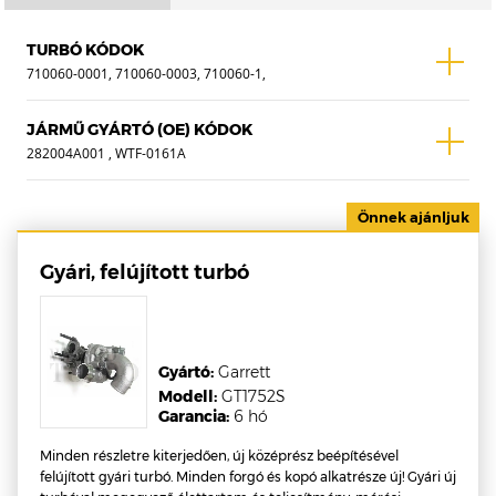
TURBÓ KÓDOK
710060-0001, 710060-0003, 710060-1,
710060-3, 710060-5001S, 710060-5003S
JÁRMŰ GYÁRTÓ (OE) KÓDOK
282004A001 , WTF-0161A
Gyári, felújított turbó
Gyártó:
Garrett
Modell:
GT1752S
Garancia:
6 hó
Minden részletre kiterjedően, új középrész beépítésével
felújított gyári turbó. Minden forgó és kopó alkatrésze új! Gyári új