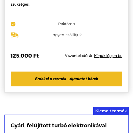
szükséges.
Raktáron
Ingyen szállítjuk
125.000 Ft
Viszonteladói ár:
Kérjük lépjen be
Érdekel a termék - Ajánlatot kérek
Gyári, felújított turbó elektronikával