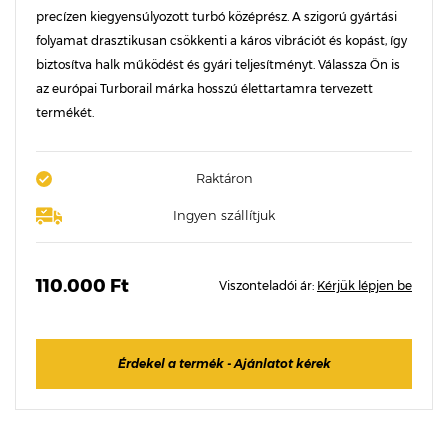
precízen kiegyensúlyozott turbó középrész. A szigorú gyártási
folyamat drasztikusan csökkenti a káros vibrációt és kopást, így
biztosítva halk működést és gyári teljesítményt. Válassza Ön is
az európai Turborail márka hosszú élettartamra tervezett
termékét.
Raktáron
Ingyen szállítjuk
110.000 Ft
Viszonteladói ár:
Kérjük lépjen be
Érdekel a termék - Ajánlatot kérek