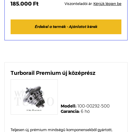
185.000 Ft
Viszonteladói ár:
Kérjük lépjen be
Érdekel a termék - Ajánlatot kérek
Turborail Premium új középrész
Modell:
100-00292-500
Garancia:
6 hó
Teljesen új, prémium minőségű komponensekből gyártott,