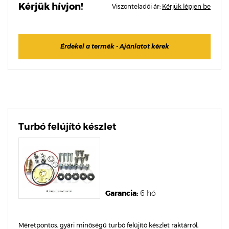
Kérjük hívjon!
Viszonteladói ár:
Kérjük lépjen be
Érdekel a termék - Ajánlatot kérek
Turbó felújító készlet
Garancia:
6 hó
Méretpontos, gyári minőségű turbó felújító készlet raktárról,