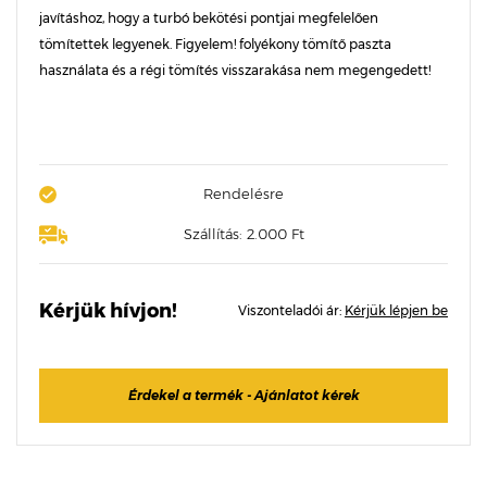
javításhoz, hogy a turbó bekötési pontjai megfelelően
tömítettek legyenek. Figyelem! folyékony tömítő paszta
használata és a régi tömítés visszarakása nem megengedett!
Rendelésre
Szállítás: 2.000 Ft
Kérjük hívjon!
Viszonteladói ár:
Kérjük lépjen be
Érdekel a termék - Ajánlatot kérek