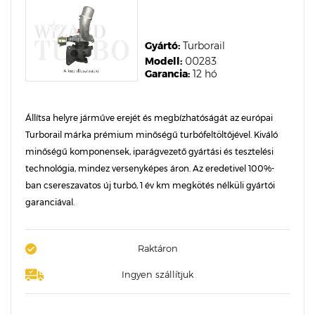
Gyártó:
Turborail
Modell:
00283
Garancia:
12 hó
Állítsa helyre járműve erejét és megbízhatóságát az európai
Turborail márka prémium minőségű turbófeltöltőjével. Kiváló
minőségű komponensek, iparágvezető gyártási és tesztelési
technológia, mindez versenyképes áron. Az eredetivel 100%-
ban csereszavatos új turbó, 1 év km megkötés nélküli gyártói
garanciával.
Raktáron
Ingyen szállítjuk