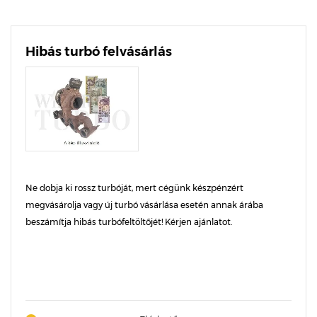
Hibás turbó felvásárlás
Ne dobja ki rossz turbóját, mert cégünk készpénzért
megvásárolja vagy új turbó vásárlása esetén annak árába
beszámítja hibás turbófeltöltőjét! Kérjen ajánlatot.