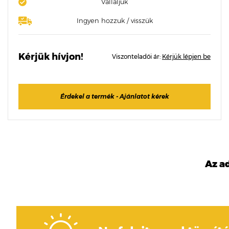
Vállaljuk
Ingyen hozzuk / visszük
Kérjük hívjon!
Viszonteladói ár:
Kérjük lépjen be
Érdekel a termék - Ajánlatot kérek
Az a