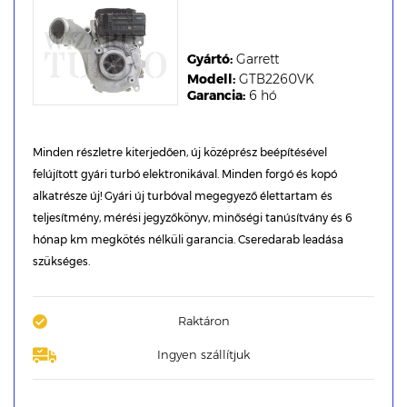
Gyártó:
Garrett
Modell:
GTB2260VK
Garancia:
6 hó
Minden részletre kiterjedően, új középrész beépítésével
felújított gyári turbó elektronikával. Minden forgó és kopó
alkatrésze új! Gyári új turbóval megegyező élettartam és
teljesítmény, mérési jegyzőkönyv, minőségi tanúsítvány és 6
hónap km megkötés nélküli garancia. Cseredarab leadása
szükséges.
Raktáron
Ingyen szállítjuk