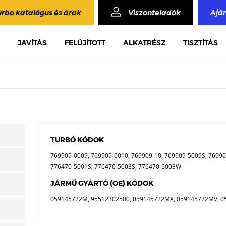
urbo katalógus és árak
Viszonteladók
Ajá
JAVÍTÁS
FELÚJÍTOTT
ALKATRÉSZ
TISZTÍTÁS
TURBÓ KÓDOK
769909-0009, 769909-0010, 769909-10, 769909-5009S, 76990
776470-5001S, 776470-5003S, 776470-5003W
JÁRMŰ GYÁRTÓ (OE) KÓDOK
059145722M, 95512302500, 059145722MX, 059145722MV, 0