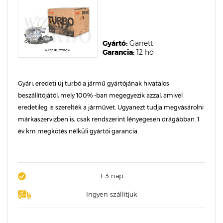
Gyártó:
Garrett
Garancia:
12 hó
Gyári, eredeti új turbó a jármű gyártójának hivatalos
beszállítójától, mely 100% -ban megegyezik azzal, amivel
eredetileg is szerelték a járművet. Ugyanezt tudja megvásárolni
márkaszervizben is, csak rendszerint lényegesen drágábban. 1
év km megkötés nélküli gyártói garancia.
1-3 nap
Ingyen szállítjuk