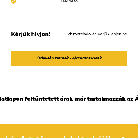
Elérhető
Kérjük hívjon!
Viszonteladói ár:
Kérjük lépjen be
Érdekel a termék - Ajánlatot kérek
datlapon feltűntetett árak már tartalmazzák az Á