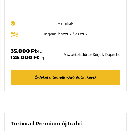
Vállaljuk
Ingyen hozzuk / visszük
35.000 Ft
-tól
Viszonteladói ár:
Kérjük lépjen be
125.000 Ft
-ig
Érdekel a termék - Ajánlatot kérek
Turborail Premium új turbó