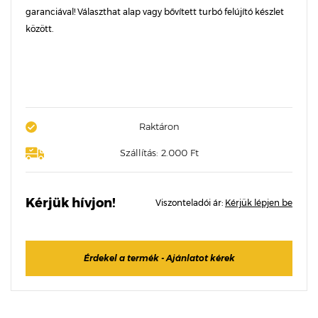
garanciával! Választhat alap vagy bővített turbó felújító készlet
között.
Raktáron
Szállítás: 2.000 Ft
Kérjük hívjon!
Viszonteladói ár:
Kérjük lépjen be
Érdekel a termék - Ajánlatot kérek