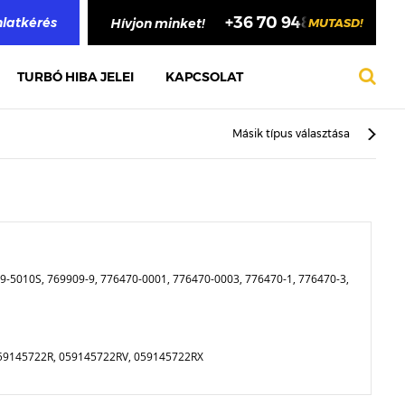
+36 70 948 4748
nlatkérés
Hívjon minket!
MUTASD!
TURBÓ HIBA JELEI
KAPCSOLAT
Másik típus választása
9-5010S, 769909-9, 776470-0001, 776470-0003, 776470-1, 776470-3,
59145722R, 059145722RV, 059145722RX