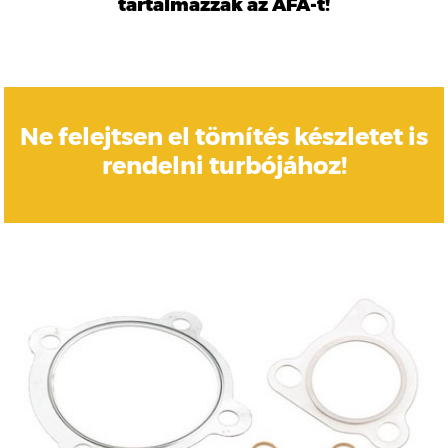
tartalmazzák az ÁFÁ-t!
Ne felejtsen el tömítés készletet is
rendelni turbójához!