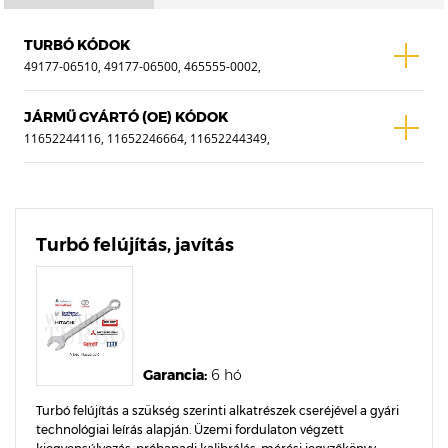
TURBÓ KÓDOK
49177-06510, 49177-06500, 465555-0002,
465555-0003
JÁRMŰ GYÁRTÓ (OE) KÓDOK
11652244116, 11652246664, 11652244349,
11652246475
Turbó felújítás, javítás
Garancia:
6 hó
Turbó felújítás a szükség szerinti alkatrészek cseréjével a gyári
technológiai leírás alapján. Üzemi fordulaton végzett