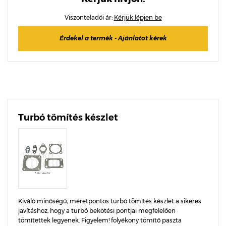
Viszonteladói ár:
Kérjük lépjen be
Érdekel a termék - Ajánlatot kérek
Turbó tömítés készlet
Kiváló minőségű, méretpontos turbó tömítés készlet a sikeres
javításhoz, hogy a turbó bekötési pontjai megfelelően
tömítettek legyenek. Figyelem! folyékony tömítő paszta