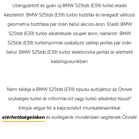
Utángyártott és gyári új BMW 525tds (E39) turbó eladó
készletről. BMW 525tds (E39) turbó tisztítás és leragadt változó
geometria tisztítása pár órán belül akciós áron. Eladó BMW
525tds (E39) turbó alkatrészek szuper áron, raktárról. BMW
525tds (E39) turbónyomás szabályzó szelep javítás pár órán
belül. BMW 525tds (E39) turbó elektronika javítás ár elérhető
katalógusunkban.
Nem találja a BMW 525tds (E39) típusú autójához az Önnek
szükséges turbó ár információt vagy turbó alkatrész típust?
Kérjük vegye fel a kapcsolatot munkatársainkkal
elérhetőségeinken
és kollégáink mindenben segítenek Önnek!