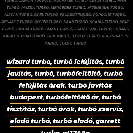
TURBÓ
,
LANCIA TURBÓ
,
LAND-ROVER TURBÓ
,
LEXUS TURBÓ
,
MAN
TURBÓ
,
MAZDA TURBÓ
,
MERCEDES TURBÓ
,
MITSUBISHI TURBÓ
,
NISSAN TURBÓ
,
OPEL TURBÓ
,
PEUGEOT TURBÓ
,
PORSCHE TURBÓ
,
RENAULT TURBÓ
,
ROVER TURBÓ
,
SAAB TURBÓ
,
SCANIA TURBÓ
,
SEAT
TURBÓ
,
SKODA TURBÓ
,
SMART TURBÓ
,
SSANGYONG TURBÓ
,
SUBARU
TURBÓ
,
SUZUKI TURBÓ
,
TATA TURBÓ
,
TOYOTA TURBÓ
,
VOLKSWAGEN
TURBÓ
,
VOLVO TURBÓ
wizard turbo, turbó felújítás, turbó
javítás, turbó, turbófeltöltő, turbó
felújítás árak, turbó javítás
budapest, turbófeltöltő ár, turbó
tisztítás, turbó árak, turbó szervíz,
eladó turbó, turbó eladó, garrett
turbo, gt1749v