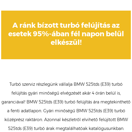
A ránk bízott turbó felújítás az
esetek 95%-ában fél napon belül
elkészül!
Turbó szerviz részlegünk vállalja BMW 525tds (E39) turbó
felújítás gyári minőségű elvégzését akár 4 órán belül is,
garanciával! BMW 525tds (E39) turbó felújítás ára megtekinthető
a fenti adatlapon. Gyári minőségű BMW 525tds (E39) turbó
középrész raktáron. Azonnal készletről elvihető felújított BMW
525tds (E39) turbó árak megtalálhatóak katalógusunkban.