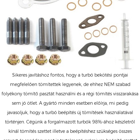
Sikeres javításhoz fontos, hogy a turbó bekötési pontjai
megfelelően tömítettek legyenek, de ehhez NEM szabad
folyékony tömítő pasztát használni és a régi tömítés visszarakása
sem jó ötlet. A gyártó minden esetben előírja, mi pedig
javasoljuk, hogy a turbó beépítés új tömítések használatával
történjen. Cégünk a forgalmazott turbók 98%-ához készletről
kínál tömítés szettet illetve a beépítéshez szükséges összes