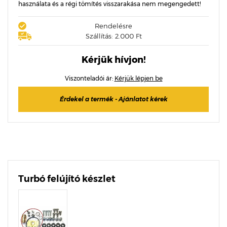
használata és a régi tömítés visszarakása nem megengedett!
Rendelésre
Szállítás: 2.000 Ft
Kérjük hívjon!
Viszonteladói ár:
Kérjük lépjen be
Érdekel a termék - Ajánlatot kérek
Turbó felújító készlet