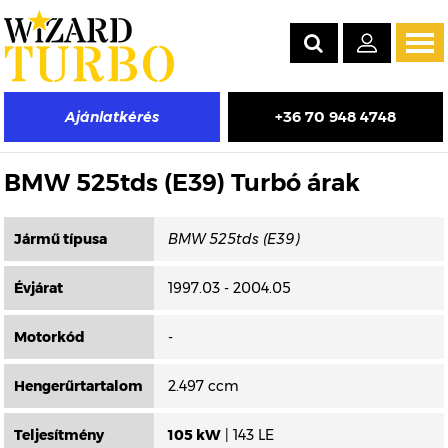
Tog
navi
+36 70 948 4748
Ajánlatkérés
Másik típus választása
BMW 525tds (E39) Turbó árak
Jármű típusa
Évjárat
1997.03 - 2004.05
Motorkód
-
Hengerűrtartalom
2.497 ccm
Teljesítmény
105 kW
| 143 LE