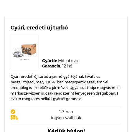
Gyári, eredeti új turbó
Gyártó:
Mitsubishi
Garancia:
12 hó
Gyári, eredeti új turbó a jármű gyártójának hivatalos
beszállítójától, mely 100% -ban megegyezik azzal, amivel
eredetileg is szerelték a járművet. Ugyanezt tudja megvásárolni
márkaszervizben is, csak rendszerint lényegesen drágábban. 1
év km megkötés nélküli gyártói garancia.
1-3 nap
Ingyen szállítjuk
Kérjük hívjon!