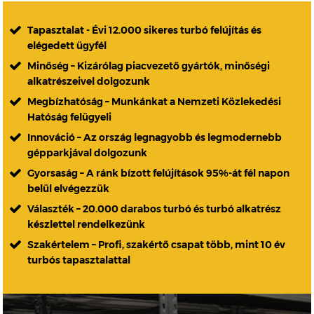
Tapasztalat - Évi 12.000 sikeres turbó felújítás és
elégedett ügyfél
Minőség – Kizárólag piacvezető gyártók, minőségi
alkatrészeivel dolgozunk
Megbízhatóság – Munkánkat a Nemzeti Közlekedési
Hatóság felügyeli
Innováció – Az ország legnagyobb és legmodernebb
gépparkjával dolgozunk
Gyorsaság – A ránk bízott felújítások 95%-át fél napon
belül elvégezzük
Választék – 20.000 darabos turbó és turbó alkatrész
készlettel rendelkezünk
Szakértelem – Profi, szakértő csapat több, mint 10 év
turbós tapasztalattal