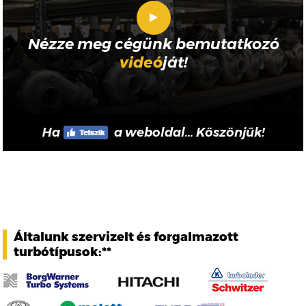
Nézze meg cégünk bemutatkozó
videó
ját!
Ha
a weboldal... Köszönjük!
Általunk szervizelt és forgalmazott
turbótípusok:**