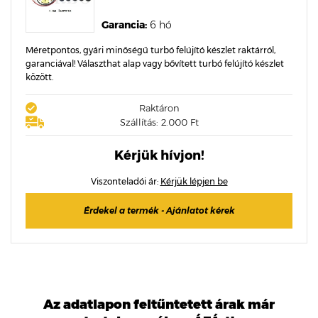
Garancia:
6 hó
Méretpontos, gyári minőségű turbó felújító készlet raktárról,
garanciával! Választhat alap vagy bővített turbó felújító készlet
között.
Raktáron
Szállítás: 2.000 Ft
Kérjük hívjon!
Viszonteladói ár:
Kérjük lépjen be
Érdekel a termék - Ajánlatot kérek
Az adatlapon feltűntetett árak már