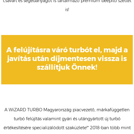
csavart és segédanyagot is tartalmazó prémium beépítő szettet
is!
A felújításra váró turbót el, majd a
javítás után díjmentesen vissza is
szállítjuk Önnek!
A WiZARD TURBO Magyarország piacvezető, márkafüggetlen
turbó felújítás valamint gyári és utángyártott új turbó
értékesítésére specializálódott szaküzlete!* 2018-ban több mint