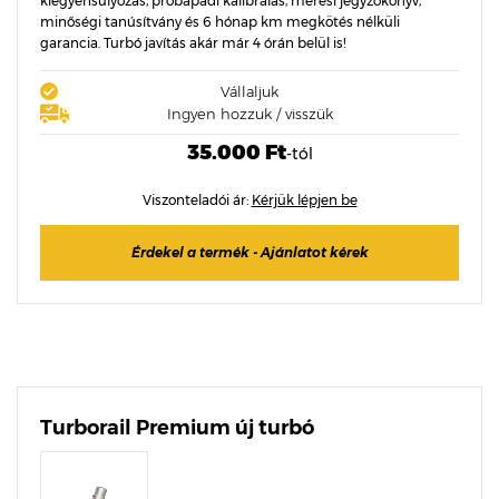
kiegyensúlyozás, próbapadi kalibrálás, mérési jegyzőkönyv,
minőségi tanúsítvány és 6 hónap km megkötés nélküli
garancia. Turbó javítás akár már 4 órán belül is!
Vállaljuk
Ingyen hozzuk / visszük
35.000 Ft
-tól
Viszonteladói ár:
Kérjük lépjen be
Érdekel a termék - Ajánlatot kérek
Turborail Premium új turbó