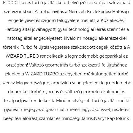
14.000 sikeres turbó javítás került elvégzésre európai színvonalú
szervizünkben! A Turbó javítás a Nemzeti Közlekedési Hatóság
engedélyével és szigorú felügyelete mellett, a Közlekedési
Hatóság által jóváhagyott, gyári technológiai leírás szerint és a
hatóság által engedélyezett, kiváló minőségű alkatrészekkel
történik! Turbó felújítás végzésére szakosodott cégek között a A
WiZARD TURBO rendelkezik a legmodernebb gépparkkal az
országban! Változó geometriás turbó szakszerű felújításához
jelenleg a WiZARD TURBO az egyetlen márkafüggetlen turbó
szerviz Magyarországon, amelyik a világ jelenlegi legmodernebb
dinamikus turbó nyomás és változó geometria kalibrációs
tesztpadjával rendelkezik. Minden elvégzett turbó javítás mellé
gyárival megegyező garanciát, mérési jegyzőkönyvet, részletes
beépítési előírást, számlát és minőségi tanúsítványt kap tőlünk.