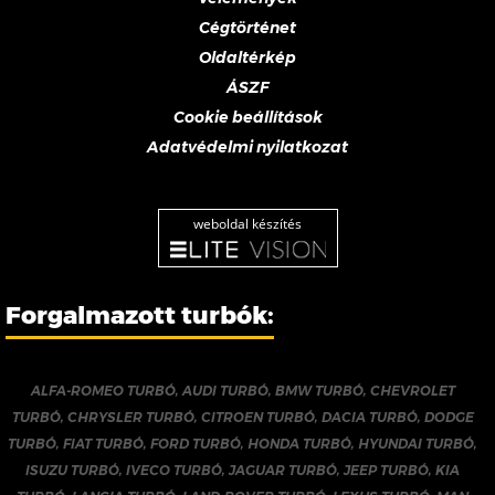
Cégtörténet
Oldaltérkép
ÁSZF
Cookie beállítások
Adatvédelmi nyilatkozat
weboldal készítés
Forgalmazott turbók:
ALFA-ROMEO TURBÓ
,
AUDI TURBÓ
,
BMW TURBÓ
,
CHEVROLET
TURBÓ
,
CHRYSLER TURBÓ
,
CITROEN TURBÓ
,
DACIA TURBÓ
,
DODGE
TURBÓ
,
FIAT TURBÓ
,
FORD TURBÓ
,
HONDA TURBÓ
,
HYUNDAI TURBÓ
,
ISUZU TURBÓ
,
IVECO TURBÓ
,
JAGUAR TURBÓ
,
JEEP TURBÓ
,
KIA