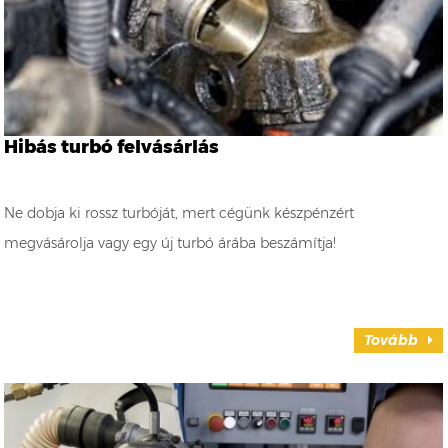
Hibás turbó felvásárlás
Ne dobja ki rossz turbóját, mert cégünk készpénzért
megvásárolja vagy egy új turbó árába beszámítja!
Tovább