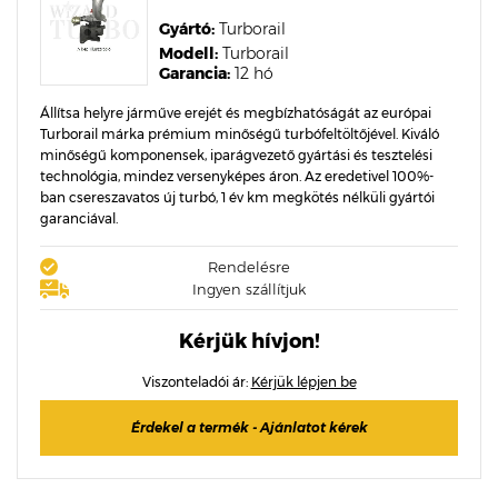
Gyártó:
Turborail
Modell:
Turborail
Garancia:
12 hó
Állítsa helyre járműve erejét és megbízhatóságát az európai
Turborail márka prémium minőségű turbófeltöltőjével. Kiváló
minőségű komponensek, iparágvezető gyártási és tesztelési
technológia, mindez versenyképes áron. Az eredetivel 100%-
ban csereszavatos új turbó, 1 év km megkötés nélküli gyártói
garanciával.
Rendelésre
Ingyen szállítjuk
Kérjük hívjon!
Viszonteladói ár:
Kérjük lépjen be
Érdekel a termék - Ajánlatot kérek