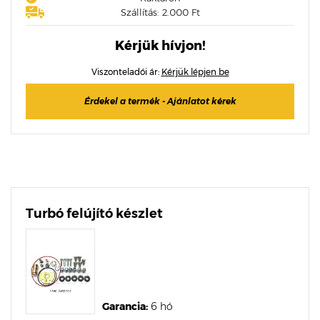
Szállítás: 2.000 Ft
Kérjük hívjon!
Viszonteladói ár:
Kérjük lépjen be
Érdekel a termék - Ajánlatot kérek
Turbó felújító készlet
Garancia:
6 hó