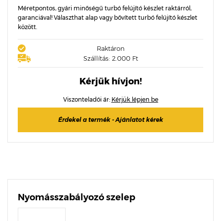
Méretpontos, gyári minőségű turbó felújító készlet raktárról,
garanciával! Választhat alap vagy bővített turbó felújító készlet
között.
Raktáron
Szállítás: 2.000 Ft
Kérjük hívjon!
Viszonteladói ár:
Kérjük lépjen be
Érdekel a termék - Ajánlatot kérek
Nyomásszabályozó szelep