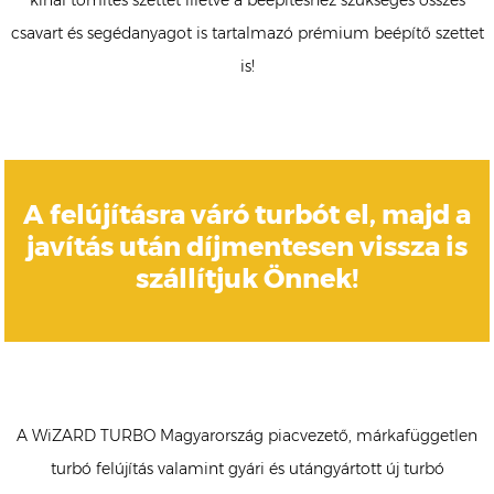
kínál tömítés szettet illetve a beépítéshez szükséges összes
csavart és segédanyagot is tartalmazó prémium beépítő szettet
is!
A felújításra váró turbót el, majd a
javítás után díjmentesen vissza is
szállítjuk Önnek!
A WiZARD TURBO Magyarország piacvezető, márkafüggetlen
turbó felújítás valamint gyári és utángyártott új turbó