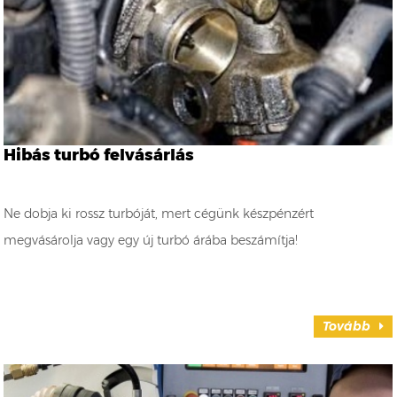
Hibás turbó felvásárlás
Ne dobja ki rossz turbóját, mert cégünk készpénzért
megvásárolja vagy egy új turbó árába beszámítja!
Tovább