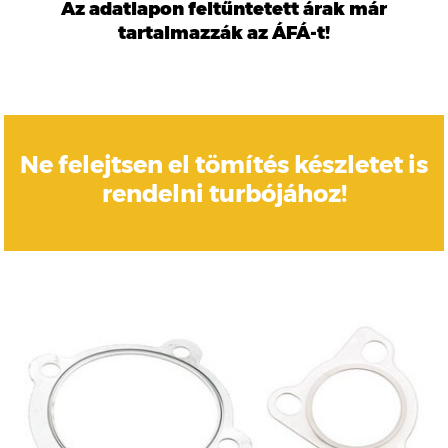
Az adatlapon feltűntetett árak már
tartalmazzák az ÁFÁ-t!
Ne felejtsen el tömítés készletet is
rendelni turbójához!