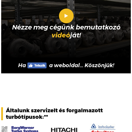
Nézze meg cégünk bemutatkozó
videó
ját!
Ha
a weboldal... Köszönjük!
Általunk szervizelt és forgalmazott
turbótípusok:**