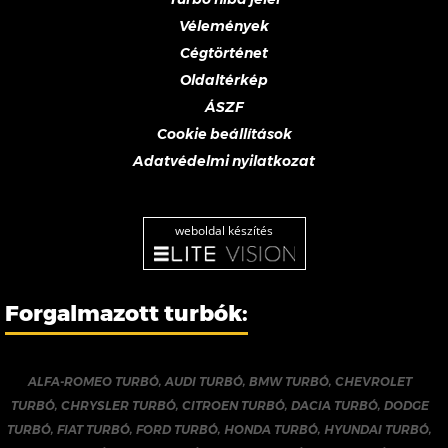
Vélemények
Cégtörténet
Oldaltérkép
ÁSZF
Cookie beállítások
Adatvédelmi nyilatkozat
weboldal készítés
Forgalmazott turbók:
ALFA-ROMEO TURBÓ
,
AUDI TURBÓ
,
BMW TURBÓ
,
CHEVROLET
TURBÓ
,
CHRYSLER TURBÓ
,
CITROEN TURBÓ
,
DACIA TURBÓ
,
DODGE
TURBÓ
,
FIAT TURBÓ
,
FORD TURBÓ
,
HONDA TURBÓ
,
HYUNDAI TURBÓ
,