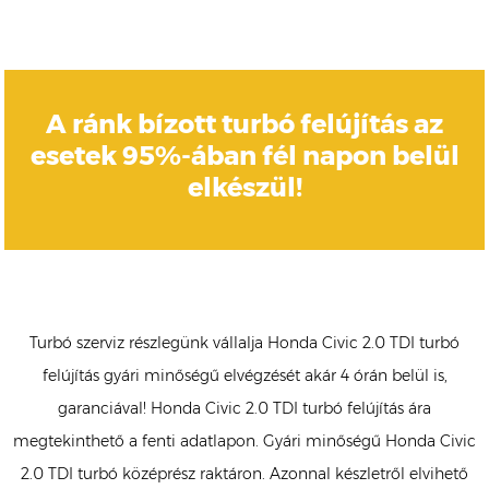
A ránk bízott turbó felújítás az
esetek 95%-ában fél napon belül
elkészül!
Turbó szerviz részlegünk vállalja Honda Civic 2.0 TDI turbó
felújítás gyári minőségű elvégzését akár 4 órán belül is,
garanciával! Honda Civic 2.0 TDI turbó felújítás ára
megtekinthető a fenti adatlapon. Gyári minőségű Honda Civic
2.0 TDI turbó középrész raktáron. Azonnal készletről elvihető