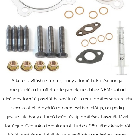
Sikeres javításhoz fontos, hogy a turbó bekötési pontjai
megfelelően tömítettek legyenek, de ehhez NEM szabad
folyékony tömítő pasztát használni és a régi tömítés visszarakása
sem jó ötlet. A gyártó minden esetben előírja, mi pedig
javasoljuk, hogy a turbó beépítés új tömítések használatával
történjen. Cégünk a forgalmazott turbók 98%-ához készletről