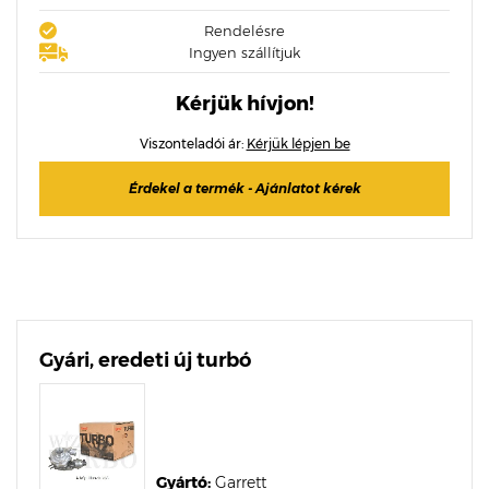
Rendelésre
Ingyen szállítjuk
Kérjük hívjon!
Viszonteladói ár:
Kérjük lépjen be
Érdekel a termék - Ajánlatot kérek
Gyári, eredeti új turbó
Gyártó:
Garrett