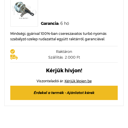
Garancia:
6 hó
Minőségi, gyárival 100%-ban csereszavatos turbó nyomás
szabályzó szelep rudazattal együtt raktárról, garanciával.
Raktáron
Szállítás: 2.000 Ft
Kérjük hívjon!
Viszonteladói ár:
Kérjük lépjen be
Érdekel a termék - Ajánlatot kérek