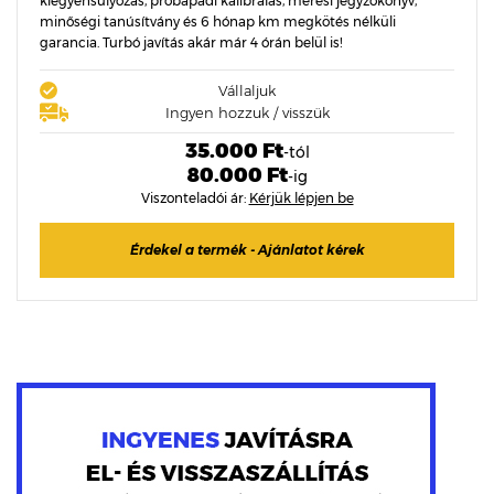
kiegyensúlyozás, próbapadi kalibrálás, mérési jegyzőkönyv,
minőségi tanúsítvány és 6 hónap km megkötés nélküli
garancia. Turbó javítás akár már 4 órán belül is!
Vállaljuk
Ingyen hozzuk / visszük
35.000 Ft
-tól
80.000 Ft
-ig
Viszonteladói ár:
Kérjük lépjen be
Érdekel a termék - Ajánlatot kérek