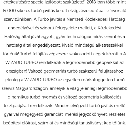
értékesítésére specializálódott szaküzlete!* 2018-ban több mint
14.000 sikeres turbó javítás került elvégzésre európai színvonalú
szervizünkben! A Turbó javítás a Nemzeti Közlekedési Hatóság
engedélyével és szigorú felügyelete mellett, a Közlekedési
Hatóság által jóváhagyott, gyári technológiai leírás szerint és a
hatóság által engedélyezett, kiváló minőségű alkatrészekkel
történik! Turbó felújítás végzésére szakosodott cégek között a A
WiZARD TURBO rendelkezik a legmodernebb gépparkkal az
országban! Változó geometriás turbó szakszerű felújításához
jelenleg a WiZARD TURBO az egyetlen márkafüggetlen turbó
szerviz Magyarországon, amelyik a világ jelenlegi legmodernebb
dinamikus turbó nyomás és változó geometria kalibrációs
tesztpadjával rendelkezik. Minden elvégzett turbó javítás mellé
gyárival megegyező garanciát, mérési jegyzőkönyvet, részletes
beépítési előírást, számlát és minőségi tanúsítványt kap tőlünk.