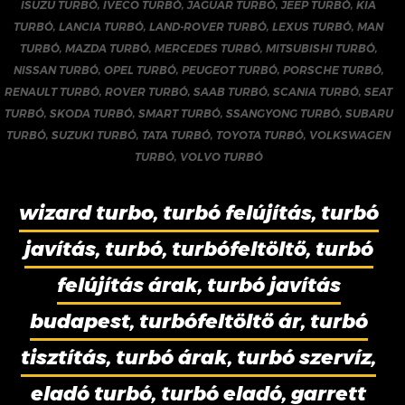
ISUZU TURBÓ
,
IVECO TURBÓ
,
JAGUAR TURBÓ
,
JEEP TURBÓ
,
KIA
TURBÓ
,
LANCIA TURBÓ
,
LAND-ROVER TURBÓ
,
LEXUS TURBÓ
,
MAN
TURBÓ
,
MAZDA TURBÓ
,
MERCEDES TURBÓ
,
MITSUBISHI TURBÓ
,
NISSAN TURBÓ
,
OPEL TURBÓ
,
PEUGEOT TURBÓ
,
PORSCHE TURBÓ
,
RENAULT TURBÓ
,
ROVER TURBÓ
,
SAAB TURBÓ
,
SCANIA TURBÓ
,
SEAT
TURBÓ
,
SKODA TURBÓ
,
SMART TURBÓ
,
SSANGYONG TURBÓ
,
SUBARU
TURBÓ
,
SUZUKI TURBÓ
,
TATA TURBÓ
,
TOYOTA TURBÓ
,
VOLKSWAGEN
TURBÓ
,
VOLVO TURBÓ
wizard turbo, turbó felújítás, turbó
javítás, turbó, turbófeltöltő, turbó
felújítás árak, turbó javítás
budapest, turbófeltöltő ár, turbó
tisztítás, turbó árak, turbó szervíz,
eladó turbó, turbó eladó, garrett