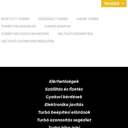
Tovább
BONTOTT TURBÓ
HASZNÁLT TURBÓ
HIBÁS TURBÓ
TURBÓ FELVÁSÁRLÁS
TURBÓ SZERVIZ
TURBÓ VÁLTOZÓ GEOMETRIA
VÁLTOZÓ GEOMETRIA
VÁLTOZÓ GEOMETRIA BEÁLLÍTÁS
Elérhetőségek
Szállítás és fizetés
Gyakori kérdések
Elektronika javítás
Turbó beépítési előírások
Turbó azonosítás segédlet
Turbó hiba jelei