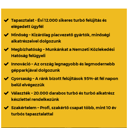
Tapasztalat - Évi 12.000 sikeres turbó felújítás és
elégedett ügyfél
Minőség – Kizárólag piacvezető gyártók, minőségi
alkatrészeivel dolgozunk
Megbízhatóság – Munkánkat a Nemzeti Közlekedési
Hatóság felügyeli
Innováció – Az ország legnagyobb és legmodernebb
gépparkjával dolgozunk
Gyorsaság – A ránk bízott felújítások 95%-át fél napon
belül elvégezzük
Választék – 20.000 darabos turbó és turbó alkatrész
készlettel rendelkezünk
Szakértelem – Profi, szakértő csapat több, mint 10 év
turbós tapasztalattal