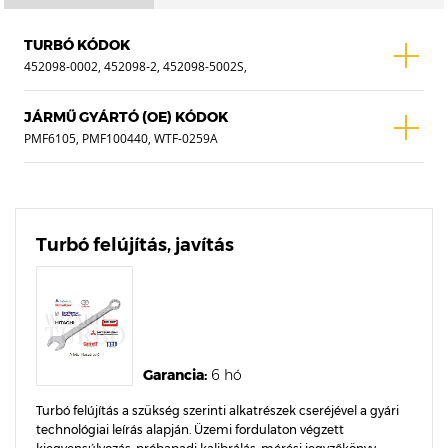
TURBÓ KÓDOK
452098-0002, 452098-2, 452098-5002S,
452098-0004, 452098-4, 452098-5004S
JÁRMŰ GYÁRTÓ (OE) KÓDOK
PMF6105, PMF100440, WTF-0259A
Turbó felújítás, javítás
Garancia:
6 hó
Turbó felújítás a szükség szerinti alkatrészek cseréjével a gyári
technológiai leírás alapján. Üzemi fordulaton végzett