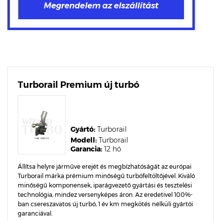
Turborail Premium új turbó
Gyártó:
Turborail
Modell:
Turborail
Garancia:
12 hó
Állítsa helyre járműve erejét és megbízhatóságát az európai
Turborail márka prémium minőségű turbófeltöltőjével. Kiváló
minőségű komponensek, iparágvezető gyártási és tesztelési
technológia, mindez versenyképes áron. Az eredetivel 100%-
ban csereszavatos új turbó, 1 év km megkötés nélküli gyártói
garanciával.