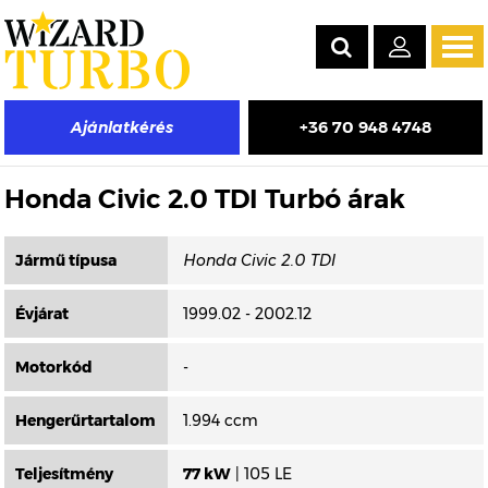
Tog
navi
+36 70 948 4748
Ajánlatkérés
Másik típus választása
Honda Civic 2.0 TDI Turbó árak
Jármű típusa
Évjárat
1999.02 - 2002.12
Motorkód
-
Hengerűrtartalom
1.994 ccm
Teljesítmény
77 kW
| 105 LE