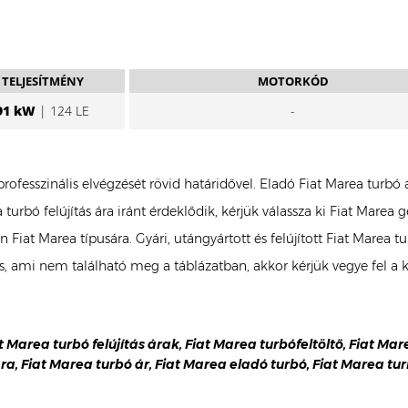
TELJESÍTMÉNY
MOTORKÓD
91 kW
| 124 LE
-
 professzinális elvégzését rövid határidővel. Eladó Fiat Marea tur
turbó felújítás ára iránt érdeklődik, kérjük válassza ki Fiat Marea
Ön Fiat Marea típusára. Gyári, utángyártott és felújított Fiat Mar
es, ami nem található meg a táblázatban, akkor kérjük vegye fel a
at Marea turbó felújítás árak, Fiat Marea turbófeltöltő, Fiat Ma
ára, Fiat Marea turbó ár, Fiat Marea eladó turbó, Fiat Marea tur