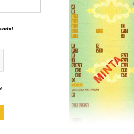
ozat
ot
ő!