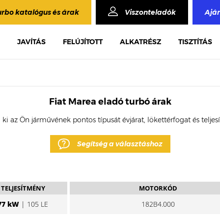
urbo katalógus és árak
Viszonteladók
Ajá
JAVÍTÁS
FELÚJÍTOTT
ALKATRÉSZ
TISZTÍTÁS
Fiat Marea eladó turbó árak
 ki az Ön járművének pontos típusát évjárat, lökettérfogat és telje
Segítség a választáshoz
TELJESÍTMÉNY
MOTORKÓD
77 kW
| 105 LE
182B4.000