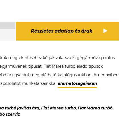
Részletes adatlap és árak
bó árak megtekintéséhez kérjük válassza ki gépjárműve pontos
 gépjárművének típusát. Fiat Marea turbó eladó típusok
ea turbó ár egyaránt megtalálható katalógusunkban. Amennyiben
 kapcsolatot munkatársainkkal
elérhetőségeinken
.
rea turbó javítás ára, Fiat Marea turbó, Fiat Marea turbó
bó szerviz