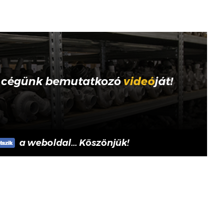
 cégünk bemutatkozó
videó
ját!
a weboldal... Köszönjük!