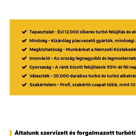
Tapasztalat - Évi 12.000 sikeres turbó felújítás és e
Minőség – Kizárólag piacvezető gyártók, minőségi
Megbízhatóság – Munkánkat a Nemzeti Közlekedési
Innováció – Az ország legnagyobb és legmoderne
Gyorsaság – A ránk bízott felújítások 95%-át fél n
Választék – 20.000 darabos turbó és turbó alkatré
Szakértelem – Profi, szakértő csapat több, mint 10
Általunk szervizelt és forgalmazott turbót