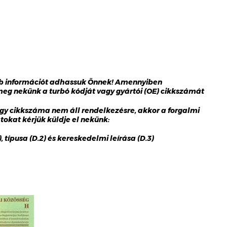
bb információt adhassuk Önnek! Amennyiben
 meg nekünk a turbó kódját vagy gyártói (OE) cikkszámát
gy cikkszáma nem áll rendelkezésre, akkor a forgalmi
okat kérjük küldje el nekünk:
 típusa (D.2) és kereskedelmi leírása (D.3)