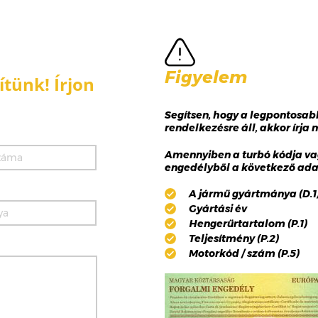
Figyelem
tünk! Írjon
Segítsen, hogy a legpontosa
rendelkezésre áll, akkor írja
Amennyiben a turbó kódja va
engedélyből a következő adat
A jármű gyártmánya (D.1),
Gyártási év
Hengerűrtartalom (P.1)
Teljesítmény (P.2)
Motorkód / szám (P.5)