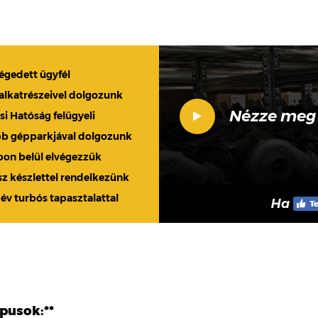
légedett ügyfél
 alkatrészeivel dolgozunk
Nézze meg
 Hatóság felügyeli
bb gépparkjával dolgozunk
apon belül elvégezzük
sz készlettel rendelkezünk
 év turbós tapasztalattal
Ha
ípusok:**