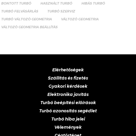
BONTOTT TURBÓ
HASZNÁLT TURBÓ
HIBÁS TURBÓ
TURBÓ FELVÁSÁRLÁS
TURBÓ SZERVIZ
TURBÓ VÁLTOZÓ GEOMETRIA
VÁLTOZÓ GEOMETRIA
VÁLTOZÓ GEOMETRIA BEÁLLÍTÁS
Elérhetőségek
Szállítás és fizetés
Gyakori kérdések
Elektronika javítás
Turbó beépítési előírások
Turbó azonosítás segédlet
Turbó hiba jelei
Vélemények
Cégtörténet