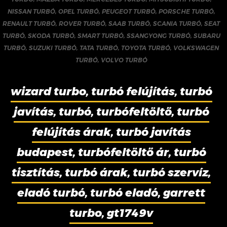
NISSAN TURBÓ
,
OPEL TURBÓ
,
PEUGEOT TURBÓ
,
PORSCHE TURBÓ
,
RENAULT TURBÓ
,
ROVER TURBÓ
,
SAAB TURBÓ
,
SCANIA TURBÓ
,
SEAT
TURBÓ
,
SKODA TURBÓ
,
SMART TURBÓ
,
SSANGYONG TURBÓ
,
SUBARU
TURBÓ
,
SUZUKI TURBÓ
,
TATA TURBÓ
,
TOYOTA TURBÓ
,
VOLKSWAGEN
TURBÓ
,
VOLVO TURBÓ
wizard turbo, turbó felújítás, turbó
javítás, turbó, turbófeltöltő, turbó
felújítás árak, turbó javítás
budapest, turbófeltöltő ár, turbó
tisztítás, turbó árak, turbó szervíz,
eladó turbó, turbó eladó, garrett
turbo, gt1749v