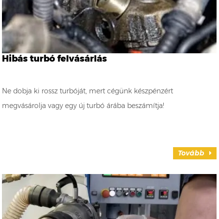
Hibás turbó felvásárlás
Ne dobja ki rossz turbóját, mert cégünk készpénzért
megvásárolja vagy egy új turbó árába beszámítja!
Tovább