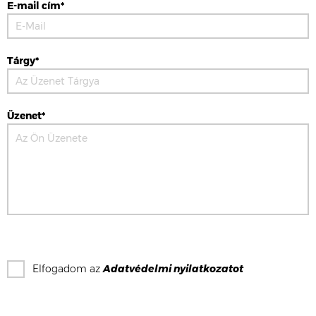
E-mail cím*
Tárgy*
Üzenet*
Elfogadom az
Adatvédelmi nyilatkozat
ot