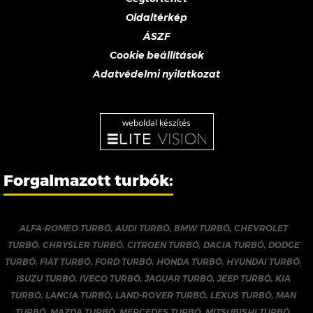
Oldaltérkép
ÁSZF
Cookie beállítások
Adatvédelmi nyilatkozat
weboldal készítés
Forgalmazott turbók:
ALFA-ROMEO TURBÓ
,
AUDI TURBÓ
,
BMW TURBÓ
,
CHEVROLET
TURBÓ
,
CHRYSLER TURBÓ
,
CITROEN TURBÓ
,
DACIA TURBÓ
,
DODGE
TURBÓ
,
FIAT TURBÓ
,
FORD TURBÓ
,
HONDA TURBÓ
,
HYUNDAI TURBÓ
,
ISUZU TURBÓ
,
IVECO TURBÓ
,
JAGUAR TURBÓ
,
JEEP TURBÓ
,
KIA
TURBÓ
,
LANCIA TURBÓ
,
LAND-ROVER TURBÓ
,
LEXUS TURBÓ
,
MAN
TURBÓ
,
MAZDA TURBÓ
,
MERCEDES TURBÓ
,
MITSUBISHI TURBÓ
,