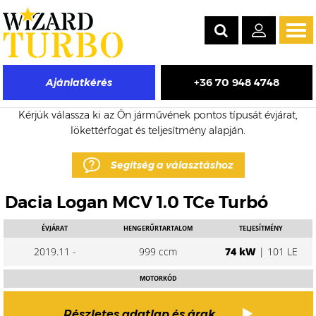
Tog
navi
+36 70 948 4748
Ajánlatkérés
Dacia Logan MCV eladó turbó árak
Kérjük válassza ki az Ön járművének pontos típusát évjárat,
lökettérfogat és teljesítmény alapján.
Segítség a választáshoz
Dacia Logan MCV 1.0 TCe Turbó
ÉVJÁRAT
HENGERŰRTARTALOM
TELJESÍTMÉNY
2019.11 -
999 ccm
74 kW
| 101 LE
MOTORKÓD
Részletes adatlap és árak