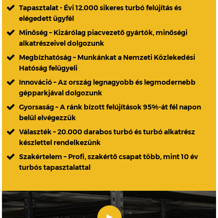
Tapasztalat - Évi 12.000 sikeres turbó felújítás és
elégedett ügyfél
Minőség – Kizárólag piacvezető gyártók, minőségi
alkatrészeivel dolgozunk
Megbízhatóság – Munkánkat a Nemzeti Közlekedési
Hatóság felügyeli
Innováció – Az ország legnagyobb és legmodernebb
gépparkjával dolgozunk
Gyorsaság – A ránk bízott felújítások 95%-át fél napon
belül elvégezzük
Választék – 20.000 darabos turbó és turbó alkatrész
készlettel rendelkezünk
Szakértelem – Profi, szakértő csapat több, mint 10 év
turbós tapasztalattal