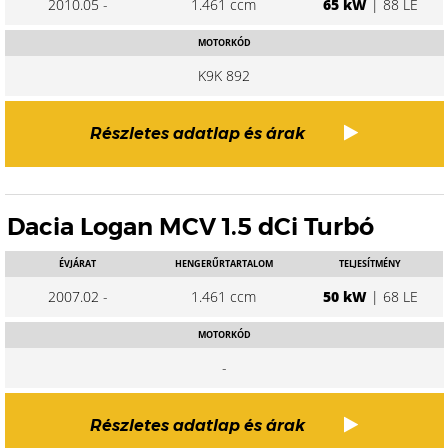
2010.05 -
1.461 ccm
65 kW
| 88 LE
MOTORKÓD
K9K 892
Részletes adatlap és árak
Dacia Logan MCV 1.5 dCi Turbó
ÉVJÁRAT
HENGERŰRTARTALOM
TELJESÍTMÉNY
2007.02 -
1.461 ccm
50 kW
| 68 LE
MOTORKÓD
-
Részletes adatlap és árak