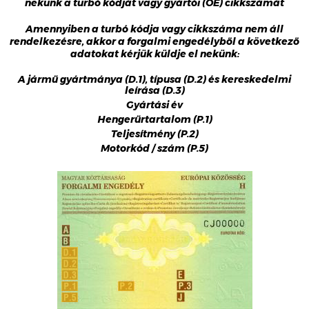
nekünk a turbó kódját vagy gyártói (OE) cikkszámát
Amennyiben a turbó kódja vagy cikkszáma nem áll
rendelkezésre, akkor a forgalmi engedélyből a következő
adatokat kérjük küldje el nekünk:
A jármű gyártmánya (D.1), típusa (D.2) és kereskedelmi
leírása (D.3)
Gyártási év
Hengerűrtartalom (P.1)
Teljesítmény (P.2)
Motorkód / szám (P.5)