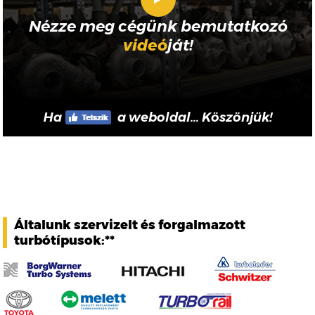
Nézze meg cégünk bemutatkozó
videó
ját!
Ha
a weboldal... Köszönjük!
Általunk szervizelt és forgalmazott
turbótípusok:**