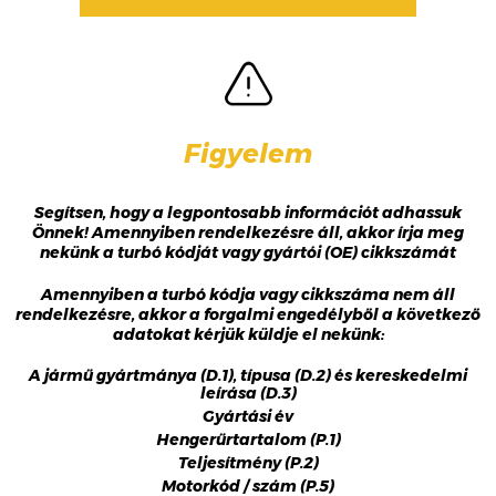
Figyelem
Segítsen, hogy a legpontosabb információt adhassuk
Önnek! Amennyiben rendelkezésre áll, akkor írja meg
nekünk a turbó kódját vagy gyártói (OE) cikkszámát
Amennyiben a turbó kódja vagy cikkszáma nem áll
rendelkezésre, akkor a forgalmi engedélyből a következő
adatokat kérjük küldje el nekünk:
A jármű gyártmánya (D.1), típusa (D.2) és kereskedelmi
leírása (D.3)
Gyártási év
Hengerűrtartalom (P.1)
Teljesítmény (P.2)
Motorkód / szám (P.5)