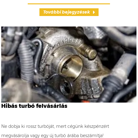
További bejegyzések
Hibás turbó felvásárlás
Ne dobja ki rossz turbóját, mert cégünk készpénzért
megvásárolja vagy egy új turbó árába beszámítja!