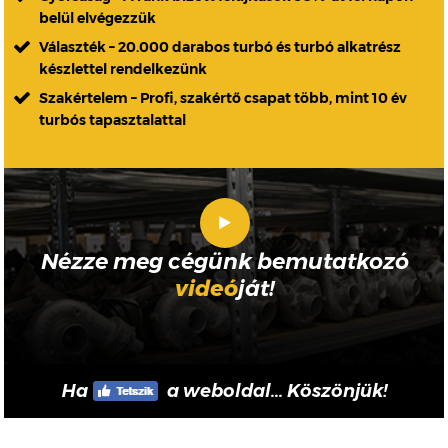
belül elvégezzük
Választék – 20.000 darabos turbó és turbó alkatrész
készlettel rendelkezünk
Szakértelem – Profi, szakértő csapat több, mint 10 év
turbós tapasztalattal
Nézze meg cégünk bemutatkozó
videó
ját!
Ha
a weboldal... Köszönjük!