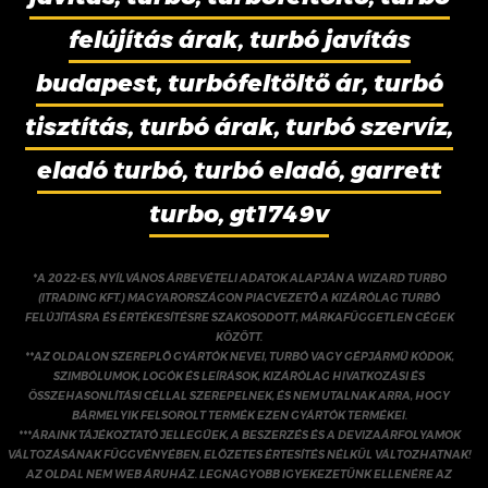
felújítás árak, turbó javítás
budapest, turbófeltöltő ár, turbó
tisztítás, turbó árak, turbó szervíz,
eladó turbó, turbó eladó, garrett
turbo, gt1749v
*A 2022-ES, NYÍLVÁNOS ÁRBEVÉTELI ADATOK ALAPJÁN A WIZARD TURBO
(ITRADING KFT.) MAGYARORSZÁGON PIACVEZETŐ A KIZÁRÓLAG TURBÓ
FELÚJÍTÁSRA ÉS ÉRTÉKESÍTÉSRE SZAKOSODOTT, MÁRKAFÜGGETLEN CÉGEK
KÖZÖTT.
**AZ OLDALON SZEREPLŐ GYÁRTÓK NEVEI, TURBÓ VAGY GÉPJÁRMŰ KÓDOK,
SZIMBÓLUMOK, LOGÓK ÉS LEÍRÁSOK, KIZÁRÓLAG HIVATKOZÁSI ÉS
ÖSSZEHASONLÍTÁSI CÉLLAL SZEREPELNEK, ÉS NEM UTALNAK ARRA, HOGY
BÁRMELYIK FELSOROLT TERMÉK EZEN GYÁRTÓK TERMÉKEI.
***ÁRAINK TÁJÉKOZTATÓ JELLEGŰEK, A BESZERZÉS ÉS A DEVIZAÁRFOLYAMOK
VÁLTOZÁSÁNAK FÜGGVÉNYÉBEN, ELŐZETES ÉRTESÍTÉS NÉLKÜL VÁLTOZHATNAK!
AZ OLDAL NEM WEB ÁRUHÁZ. LEGNAGYOBB IGYEKEZETÜNK ELLENÉRE AZ