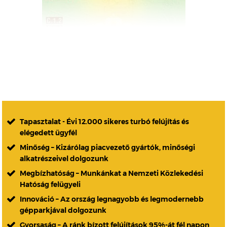
Tapasztalat - Évi 12.000 sikeres turbó felújítás és
elégedett ügyfél
Minőség – Kizárólag piacvezető gyártók, minőségi
alkatrészeivel dolgozunk
Megbízhatóság – Munkánkat a Nemzeti Közlekedési
Hatóság felügyeli
Innováció – Az ország legnagyobb és legmodernebb
gépparkjával dolgozunk
Gyorsaság – A ránk bízott felújítások 95%-át fél napon