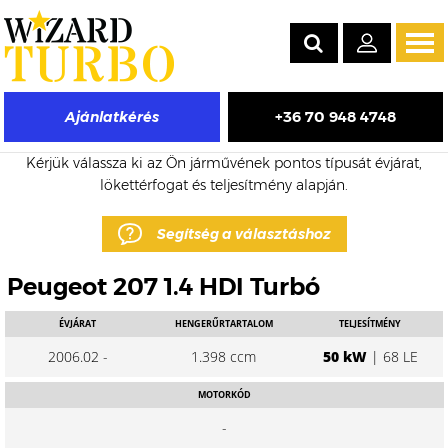
Tog
navi
+36 70 948 4748
Ajánlatkérés
Peugeot 207 eladó turbó árak
Kérjük válassza ki az Ön járművének pontos típusát évjárat,
lökettérfogat és teljesítmény alapján.
Segítség a választáshoz
Peugeot 207 1.4 HDI Turbó
ÉVJÁRAT
HENGERŰRTARTALOM
TELJESÍTMÉNY
2006.02 -
1.398 ccm
50 kW
| 68 LE
MOTORKÓD
-