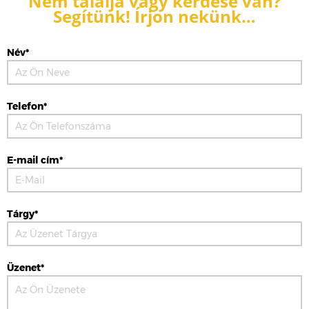
Nem találja vagy kérdése van?
Segítünk! Írjon nekünk…
Név*
Telefon*
E-mail cím*
Tárgy*
Üzenet*