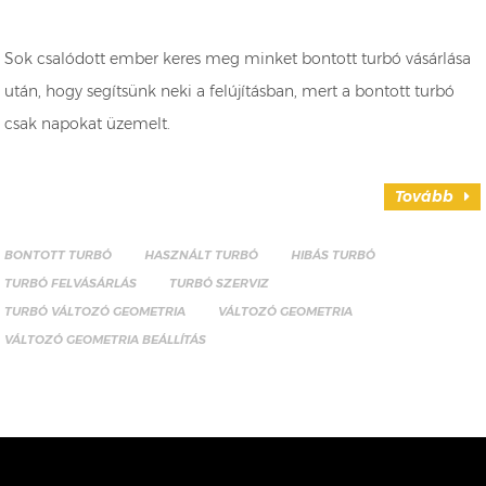
Sok csalódott ember keres meg minket bontott turbó vásárlása
után, hogy segítsünk neki a felújításban, mert a bontott turbó
csak napokat üzemelt.
Tovább
BONTOTT TURBÓ
HASZNÁLT TURBÓ
HIBÁS TURBÓ
TURBÓ FELVÁSÁRLÁS
TURBÓ SZERVIZ
TURBÓ VÁLTOZÓ GEOMETRIA
VÁLTOZÓ GEOMETRIA
VÁLTOZÓ GEOMETRIA BEÁLLÍTÁS