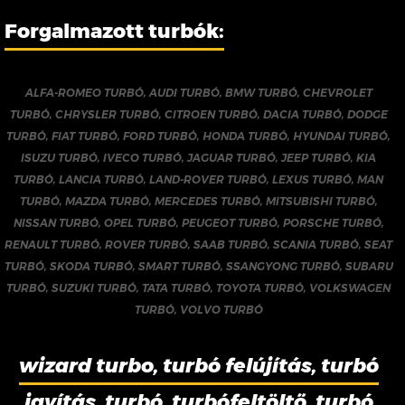
Forgalmazott turbók:
ALFA-ROMEO TURBÓ
,
AUDI TURBÓ
,
BMW TURBÓ
,
CHEVROLET
TURBÓ
,
CHRYSLER TURBÓ
,
CITROEN TURBÓ
,
DACIA TURBÓ
,
DODGE
TURBÓ
,
FIAT TURBÓ
,
FORD TURBÓ
,
HONDA TURBÓ
,
HYUNDAI TURBÓ
,
ISUZU TURBÓ
,
IVECO TURBÓ
,
JAGUAR TURBÓ
,
JEEP TURBÓ
,
KIA
TURBÓ
,
LANCIA TURBÓ
,
LAND-ROVER TURBÓ
,
LEXUS TURBÓ
,
MAN
TURBÓ
,
MAZDA TURBÓ
,
MERCEDES TURBÓ
,
MITSUBISHI TURBÓ
,
NISSAN TURBÓ
,
OPEL TURBÓ
,
PEUGEOT TURBÓ
,
PORSCHE TURBÓ
,
RENAULT TURBÓ
,
ROVER TURBÓ
,
SAAB TURBÓ
,
SCANIA TURBÓ
,
SEAT
TURBÓ
,
SKODA TURBÓ
,
SMART TURBÓ
,
SSANGYONG TURBÓ
,
SUBARU
TURBÓ
,
SUZUKI TURBÓ
,
TATA TURBÓ
,
TOYOTA TURBÓ
,
VOLKSWAGEN
TURBÓ
,
VOLVO TURBÓ
wizard turbo, turbó felújítás, turbó
javítás, turbó, turbófeltöltő, turbó