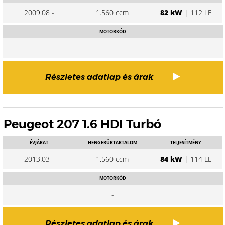
2009.08 -
1.560 ccm
82 kW
| 112 LE
MOTORKÓD
-
Részletes adatlap és árak
Peugeot 207 1.6 HDI Turbó
ÉVJÁRAT
HENGERŰRTARTALOM
TELJESÍTMÉNY
2013.03 -
1.560 ccm
84 kW
| 114 LE
MOTORKÓD
-
Részletes adatlap és árak