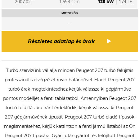
2007.02 -
1.598 ccm
128 kW
| 174 LE
MOTORKÓD
-
Részletes adatlap és árak
Turbó szervizünk vállalja minden Peugeot 207 turbó felújítás
professzinális elvégzését rövid határidővel. Eladó Peugeot 207
turbó árak megtekintéséhez kérjük válassza ki gépjárműve
pontos modelljét a fenti táblázatból. Amennyiben Peugeot 207
turbó felújítás ára iránt érdeklődik, kérjük válassza ki Peugeot
207 gépjárművének típusát. Peugeot 207 turbó eladó típusok
megismeréséhez, kérjük kattintson a fenti jármű listából az Ön
Peugeot 207 típusára. Gyári, utángyártott és felújított Peugeot