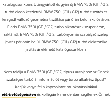
katalógusunkban. Utángyártott és gyári új BMW 750i (G11 / G12)
turbó eladó készletről. BMW 750i (G11 / G12) turbó tisztítás és
leragadt változó geometria tisztítása pár órán belül akciós áron.
Eladó BMW 750i (G11 / G12) turbó alkatrészek szuper áron,
raktárról. BMW 750i (G11 / G12) turbónyomás szabályzó szelep
javítás pár órán belül. BMW 750i (G11 / G12) turbó elektronika
javítás ár elérhető katalógusunkban.
Nem találja a BMW 750i (G11 / G12) típusú autójához az Önnek
szükséges turbó ár információt vagy turbó alkatrész típust?
Kérjük vegye fel a kapcsolatot munkatársainkkal
elérhetőségeinken
és kollégáink mindenben segítenek Önnek!