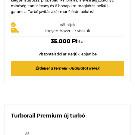
kiegyensúlyozás, próbapadi kalibrálás, mérési jegyzőkönyv,
minőségi tanúsítvány és 6 hónap km megkötés nélküli
garancia. Turbó javítás akár már 4 órán belül is!
Vállaljuk
Ingyen hozzuk / visszük
35.000 Ft
-tól
Viszonteladói ár:
Kérjük lépjen be
Érdekel a termék - Ajánlatot kérek
Turborail Premium új turbó