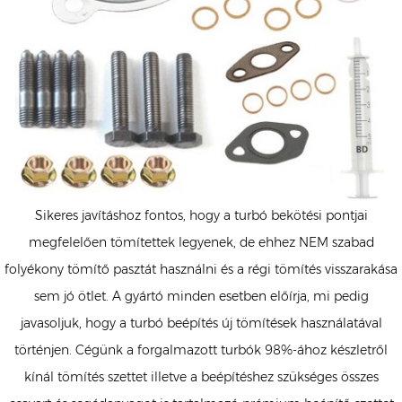
Sikeres javításhoz fontos, hogy a turbó bekötési pontjai
megfelelően tömítettek legyenek, de ehhez NEM szabad
folyékony tömítő pasztát használni és a régi tömítés visszarakása
sem jó ötlet. A gyártó minden esetben előírja, mi pedig
javasoljuk, hogy a turbó beépítés új tömítések használatával
történjen. Cégünk a forgalmazott turbók 98%-ához készletről
kínál tömítés szettet illetve a beépítéshez szükséges összes