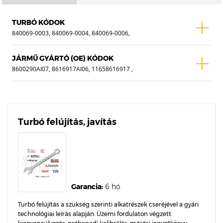
TURBÓ KÓDOK
840069-0003, 840069-0004, 840069-0006,
840069-0014, 840069-0015, 840069-14,
840069-15, 840069-3, 840069-4, 840069-
JÁRMŰ GYÁRTÓ (OE) KÓDOK
5003S, 840069-5004S, 840069-5006S,
8600290AI07, 8616917AI06, 11658616917 ,
840069-5014S, 840069-5015S, 840069-6
11658680216, 8616917AI05
Turbó felújítás, javítás
Garancia:
6 hó
Turbó felújítás a szükség szerinti alkatrészek cseréjével a gyári
technológiai leírás alapján. Üzemi fordulaton végzett