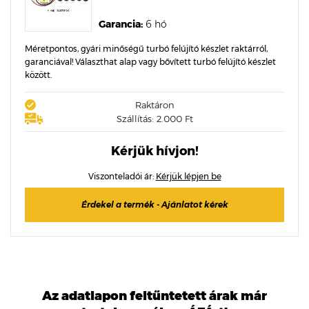
Garancia:
6 hó
Méretpontos, gyári minőségű turbó felújító készlet raktárról,
garanciával! Választhat alap vagy bővített turbó felújító készlet
között.
Raktáron
Szállítás: 2.000 Ft
Kérjük hívjon!
Viszonteladói ár:
Kérjük lépjen be
Érdekel a termék - Ajánlatot kérek
Az adatlapon feltűntetett árak már