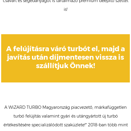
csavart és segédanyagot is tartalmazó prémium beépítő szettet
is!
A felújításra váró turbót el, majd a
javítás után díjmentesen vissza is
szállítjuk Önnek!
A WiZARD TURBO Magyarország piacvezető, márkafüggetlen
turbó felújítás valamint gyári és utángyártott új turbó
értékesítésére specializálódott szaküzlete!* 2018-ban több mint