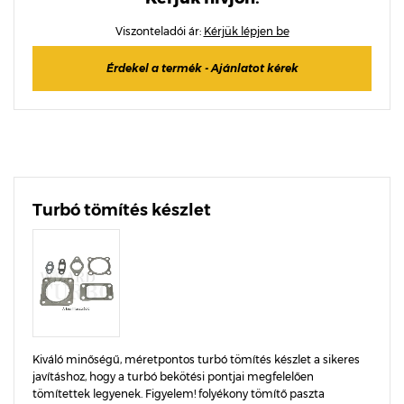
Viszonteladói ár:
Kérjük lépjen be
Érdekel a termék - Ajánlatot kérek
Turbó tömítés készlet
Kiváló minőségű, méretpontos turbó tömítés készlet a sikeres
javításhoz, hogy a turbó bekötési pontjai megfelelően
tömítettek legyenek. Figyelem! folyékony tömítő paszta