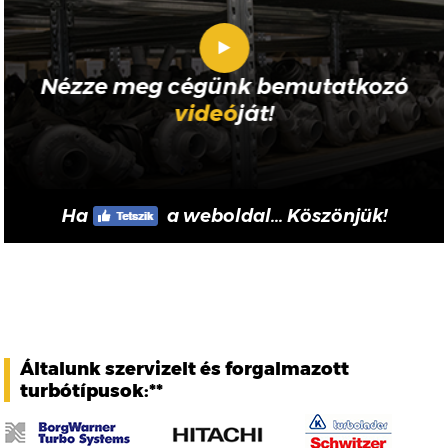
Nézze meg cégünk bemutatkozó
videó
ját!
Ha
a weboldal... Köszönjük!
Általunk szervizelt és forgalmazott
turbótípusok:**