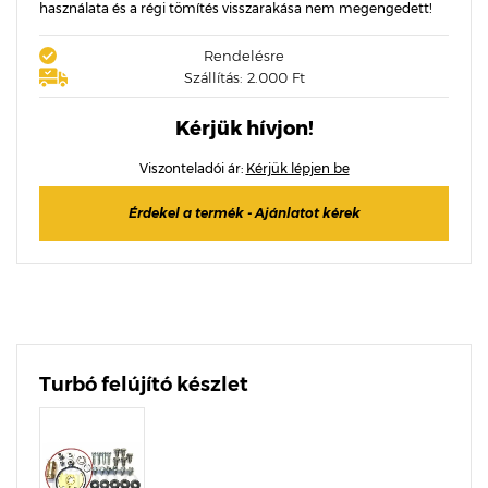
használata és a régi tömítés visszarakása nem megengedett!
Rendelésre
Szállítás: 2.000 Ft
Kérjük hívjon!
Viszonteladói ár:
Kérjük lépjen be
Érdekel a termék - Ajánlatot kérek
Turbó felújító készlet