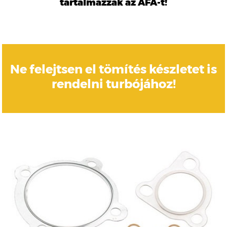
tartalmazzák az ÁFÁ-t!
Ne felejtsen el tömítés készletet is
rendelni turbójához!