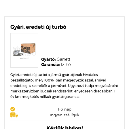
Gyári, eredeti új turbó
Gyártó:
Garrett
Garancia:
12 hó
Gyári, eredeti új turbó a jármű gyártójának hivatalos
beszállítójától, mely 100% -ban megegyezik azzal, amivel
eredetileg is szerelték a járművet. Ugyanezt tudja megvásárolni
márkaszervizben is, csak rendszerint lényegesen drágábban. 1
év km megkötés nélküli gyártói garancia.
1-3 nap
Ingyen szállítjuk
Kérjük hívjon!