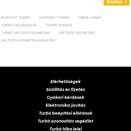
Tovább
BONTOTT TURBÓ
HASZNÁLT TURBÓ
HIBÁS TURBÓ
TURBÓ FELVÁSÁRLÁS
TURBÓ SZERVIZ
TURBÓ VÁLTOZÓ GEOMETRIA
VÁLTOZÓ GEOMETRIA
VÁLTOZÓ GEOMETRIA BEÁLLÍTÁS
Elérhetőségek
Szállítás és fizetés
Gyakori kérdések
Elektronika javítás
Turbó beépítési előírások
Turbó azonosítás segédlet
Turbó hiba jelei