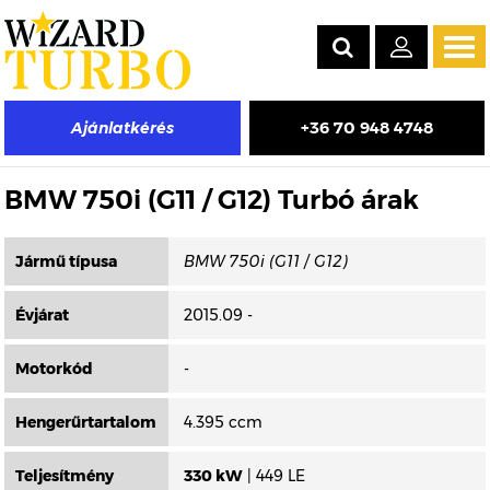
Tog
navi
+36 70 948 4748
Ajánlatkérés
Másik típus választása
BMW 750i (G11 / G12) Turbó árak
Jármű típusa
Évjárat
2015.09 -
Motorkód
-
Hengerűrtartalom
4.395 ccm
Teljesítmény
330 kW
| 449 LE