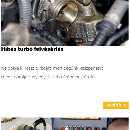
Hibás turbó felvásárlás
Ne dobja ki rossz turbóját, mert cégünk készpénzért
megvásárolja vagy egy új turbó árába beszámítja!
Tovább