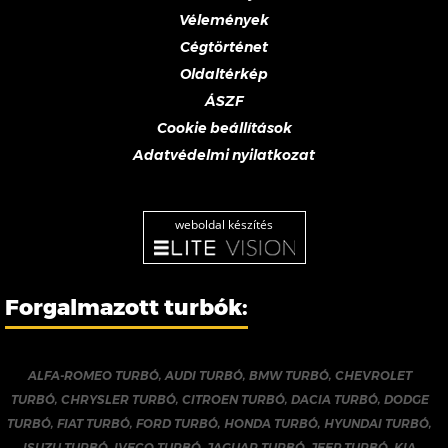
Vélemények
Cégtörténet
Oldaltérkép
ÁSZF
Cookie beállítások
Adatvédelmi nyilatkozat
weboldal készítés
Forgalmazott turbók:
ALFA-ROMEO TURBÓ
,
AUDI TURBÓ
,
BMW TURBÓ
,
CHEVROLET
TURBÓ
,
CHRYSLER TURBÓ
,
CITROEN TURBÓ
,
DACIA TURBÓ
,
DODGE
TURBÓ
,
FIAT TURBÓ
,
FORD TURBÓ
,
HONDA TURBÓ
,
HYUNDAI TURBÓ
,
ISUZU TURBÓ
,
IVECO TURBÓ
,
JAGUAR TURBÓ
,
JEEP TURBÓ
,
KIA