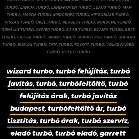
TURBÓ
,
LANCIA TURBÓ
,
LAND-ROVER TURBÓ
,
LEXUS TURBÓ
,
MAN
TURBÓ
,
MAZDA TURBÓ
,
MERCEDES TURBÓ
,
MITSUBISHI TURBÓ
,
NISSAN TURBÓ
,
OPEL TURBÓ
,
PEUGEOT TURBÓ
,
PORSCHE TURBÓ
,
RENAULT TURBÓ
,
ROVER TURBÓ
,
SAAB TURBÓ
,
SCANIA TURBÓ
,
SEAT
TURBÓ
,
SKODA TURBÓ
,
SMART TURBÓ
,
SSANGYONG TURBÓ
,
SUBARU
TURBÓ
,
SUZUKI TURBÓ
,
TATA TURBÓ
,
TOYOTA TURBÓ
,
VOLKSWAGEN
TURBÓ
,
VOLVO TURBÓ
wizard turbo, turbó felújítás, turbó
javítás, turbó, turbófeltöltő, turbó
felújítás árak, turbó javítás
budapest, turbófeltöltő ár, turbó
tisztítás, turbó árak, turbó szervíz,
eladó turbó, turbó eladó, garrett