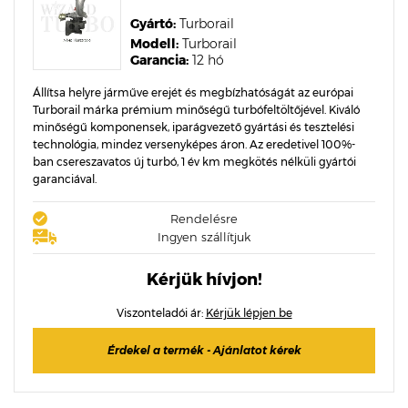
Gyártó:
Turborail
Modell:
Turborail
Garancia:
12 hó
Állítsa helyre járműve erejét és megbízhatóságát az európai
Turborail márka prémium minőségű turbófeltöltőjével. Kiváló
minőségű komponensek, iparágvezető gyártási és tesztelési
technológia, mindez versenyképes áron. Az eredetivel 100%-
ban csereszavatos új turbó, 1 év km megkötés nélküli gyártói
garanciával.
Rendelésre
Ingyen szállítjuk
Kérjük hívjon!
Viszonteladói ár:
Kérjük lépjen be
Érdekel a termék - Ajánlatot kérek