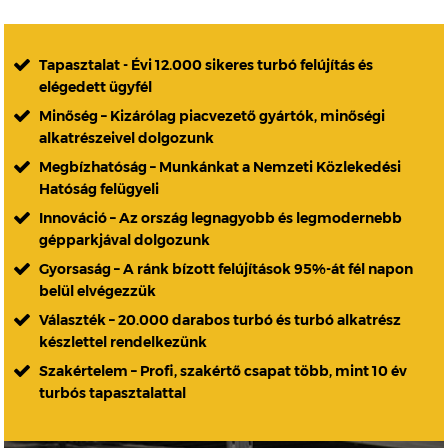
Tapasztalat - Évi 12.000 sikeres turbó felújítás és
elégedett ügyfél
Minőség – Kizárólag piacvezető gyártók, minőségi
alkatrészeivel dolgozunk
Megbízhatóság – Munkánkat a Nemzeti Közlekedési
Hatóság felügyeli
Innováció – Az ország legnagyobb és legmodernebb
gépparkjával dolgozunk
Gyorsaság – A ránk bízott felújítások 95%-át fél napon
belül elvégezzük
Választék – 20.000 darabos turbó és turbó alkatrész
készlettel rendelkezünk
Szakértelem – Profi, szakértő csapat több, mint 10 év
turbós tapasztalattal