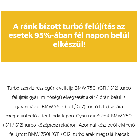
A ránk bízott turbó felújítás az
esetek 95%-ában fél napon belül
elkészül!
Turbó szerviz részlegünk vállalja BMW 750i (G11 / G12) turbó
felújítás gyári minőségű elvégzését akár 4 órán belül is,
garanciával! BMW 750i (G11 / G12) turbó felújítás ára
megtekinthető a fenti adatlapon. Gyári minőségű BMW 750i
(G11 / G12) turbó középrész raktáron. Azonnal készletről elvihető
felújított BMW 750i (G11 / G12) turbó árak megtalálhatóak