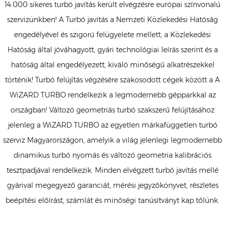
14.000 sikeres turbó javítás került elvégzésre európai színvonalú
szervizünkben! A Turbó javítás a Nemzeti Közlekedési Hatóság
engedélyével és szigorú felügyelete mellett, a Közlekedési
Hatóság által jóváhagyott, gyári technológiai leírás szerint és a
hatóság által engedélyezett, kiváló minőségű alkatrészekkel
történik! Turbó felújítás végzésére szakosodott cégek között a A
WiZARD TURBO rendelkezik a legmodernebb gépparkkal az
országban! Változó geometriás turbó szakszerű felújításához
jelenleg a WiZARD TURBO az egyetlen márkafüggetlen turbó
szerviz Magyarországon, amelyik a világ jelenlegi legmodernebb
dinamikus turbó nyomás és változó geometria kalibrációs
tesztpadjával rendelkezik. Minden elvégzett turbó javítás mellé
gyárival megegyező garanciát, mérési jegyzőkönyvet, részletes
beépítési előírást, számlát és minőségi tanúsítványt kap tőlünk.