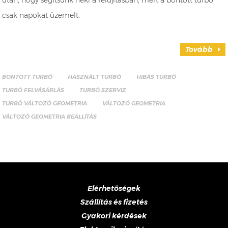
csak napokat üzemelt.
Tovább
BONTOTT TURBÓ
HASZNÁLT TURBÓ
HIBÁS TURBÓ
TURBÓ FELVÁSÁRLÁS
TURBÓ SZERVIZ
TURBÓ VÁLTOZÓ GEOMETRIA
VÁLTOZÓ GEOMETRIA
VÁLTOZÓ GEOMETRIA BEÁLLÍTÁS
Elérhetőségek
Szállítás és fizetés
Gyakori kérdések