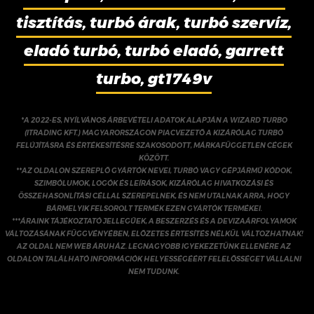
tisztítás, turbó árak, turbó szervíz,
eladó turbó, turbó eladó, garrett
turbo, gt1749v
*A 2022-ES, NYÍLVÁNOS ÁRBEVÉTELI ADATOK ALAPJÁN A WIZARD TURBO
(ITRADING KFT.) MAGYARORSZÁGON PIACVEZETŐ A KIZÁRÓLAG TURBÓ
FELÚJÍTÁSRA ÉS ÉRTÉKESÍTÉSRE SZAKOSODOTT, MÁRKAFÜGGETLEN CÉGEK
KÖZÖTT.
**AZ OLDALON SZEREPLŐ GYÁRTÓK NEVEI, TURBÓ VAGY GÉPJÁRMŰ KÓDOK,
SZIMBÓLUMOK, LOGÓK ÉS LEÍRÁSOK, KIZÁRÓLAG HIVATKOZÁSI ÉS
ÖSSZEHASONLÍTÁSI CÉLLAL SZEREPELNEK, ÉS NEM UTALNAK ARRA, HOGY
BÁRMELYIK FELSOROLT TERMÉK EZEN GYÁRTÓK TERMÉKEI.
***ÁRAINK TÁJÉKOZTATÓ JELLEGŰEK, A BESZERZÉS ÉS A DEVIZAÁRFOLYAMOK
VÁLTOZÁSÁNAK FÜGGVÉNYÉBEN, ELŐZETES ÉRTESÍTÉS NÉLKÜL VÁLTOZHATNAK!
AZ OLDAL NEM WEB ÁRUHÁZ. LEGNAGYOBB IGYEKEZETÜNK ELLENÉRE AZ
OLDALON TALÁLHATÓ INFORMÁCIÓK HELYESSÉGÉÉRT FELELŐSSÉGET VÁLLALNI
NEM TUDUNK.