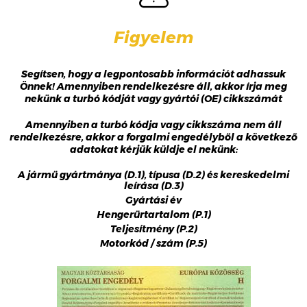
Figyelem
Segítsen, hogy a legpontosabb információt adhassuk
Önnek! Amennyiben rendelkezésre áll, akkor írja meg
nekünk a turbó kódját vagy gyártói (OE) cikkszámát
Amennyiben a turbó kódja vagy cikkszáma nem áll
rendelkezésre, akkor a forgalmi engedélyből a következő
adatokat kérjük küldje el nekünk:
A jármű gyártmánya (D.1), típusa (D.2) és kereskedelmi
leírása (D.3)
Gyártási év
Hengerűrtartalom (P.1)
Teljesítmény (P.2)
Motorkód / szám (P.5)