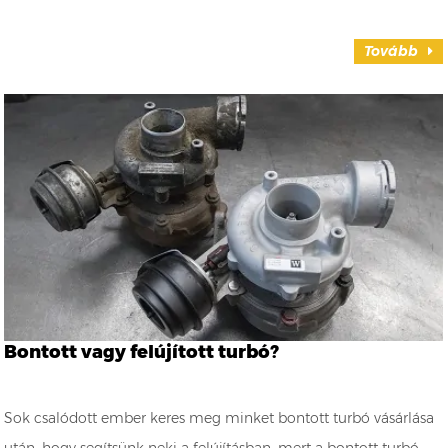
Tovább
Bontott vagy felújított turbó?
Sok csalódott ember keres meg minket bontott turbó vásárlása
után, hogy segítsünk neki a felújításban, mert a bontott turbó