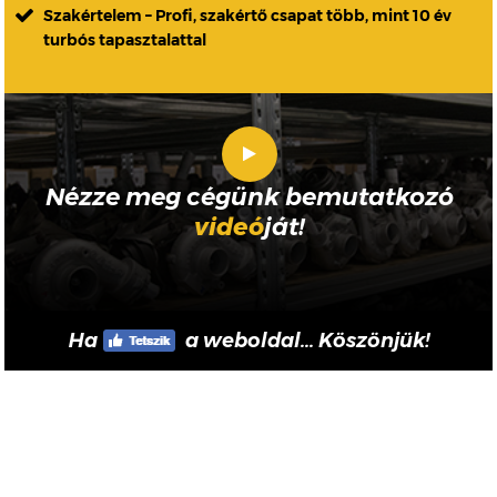
Szakértelem – Profi, szakértő csapat több, mint 10 év
turbós tapasztalattal
Nézze meg cégünk bemutatkozó
videó
ját!
Ha
a weboldal... Köszönjük!