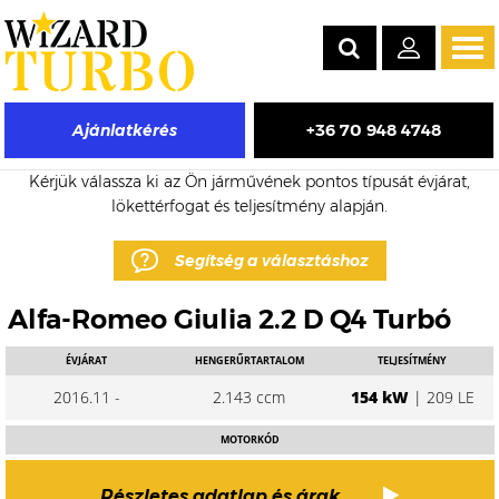
Tog
navi
+36 70 948 4748
Ajánlatkérés
Alfa-Romeo Giulia eladó turbó árak
Kérjük válassza ki az Ön járművének pontos típusát évjárat,
lökettérfogat és teljesítmény alapján.
Segítség a választáshoz
Alfa-Romeo Giulia 2.2 D Q4 Turbó
ÉVJÁRAT
HENGERŰRTARTALOM
TELJESÍTMÉNY
2016.11 -
2.143 ccm
154 kW
| 209 LE
MOTORKÓD
Részletes adatlap és árak