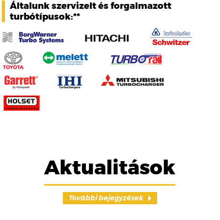
Általunk szervizelt és forgalmazott
turbótípusok:**
Aktualitások
További bejegyzések