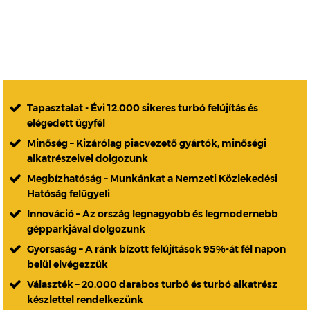
Tapasztalat - Évi 12.000 sikeres turbó felújítás és
elégedett ügyfél
Minőség – Kizárólag piacvezető gyártók, minőségi
alkatrészeivel dolgozunk
Megbízhatóság – Munkánkat a Nemzeti Közlekedési
Hatóság felügyeli
Innováció – Az ország legnagyobb és legmodernebb
gépparkjával dolgozunk
Gyorsaság – A ránk bízott felújítások 95%-át fél napon
belül elvégezzük
Választék – 20.000 darabos turbó és turbó alkatrész
készlettel rendelkezünk