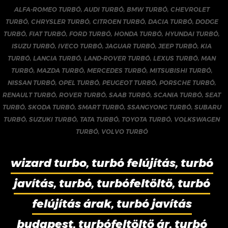
ALFA-ROMEO TURBÓ
,
AUDI TURBÓ
,
BMW TURBÓ
,
CHEVROLET
TURBÓ
,
CHRYSLER TURBÓ
,
CITROEN TURBÓ
,
DACIA TURBÓ
,
DODGE
TURBÓ
,
FIAT TURBÓ
,
FORD TURBÓ
,
HONDA TURBÓ
,
HYUNDAI TURBÓ
,
ISUZU TURBÓ
,
IVECO TURBÓ
,
JAGUAR TURBÓ
,
JEEP TURBÓ
,
KIA
TURBÓ
,
LANCIA TURBÓ
,
LAND-ROVER TURBÓ
,
LEXUS TURBÓ
,
MAN
TURBÓ
,
MAZDA TURBÓ
,
MERCEDES TURBÓ
,
MITSUBISHI TURBÓ
,
NISSAN TURBÓ
,
OPEL TURBÓ
,
PEUGEOT TURBÓ
,
PORSCHE TURBÓ
,
RENAULT TURBÓ
,
ROVER TURBÓ
,
SAAB TURBÓ
,
SCANIA TURBÓ
,
SEAT
TURBÓ
,
SKODA TURBÓ
,
SMART TURBÓ
,
SSANGYONG TURBÓ
,
SUBARU
TURBÓ
,
SUZUKI TURBÓ
,
TATA TURBÓ
,
TOYOTA TURBÓ
,
VOLKSWAGEN
TURBÓ
,
VOLVO TURBÓ
wizard turbo, turbó felújítás, turbó
javítás, turbó, turbófeltöltő, turbó
felújítás árak, turbó javítás
budapest, turbófeltöltő ár, turbó