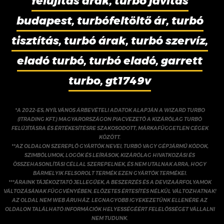
felújítás árak, turbó javítás
budapest, turbófeltöltő ár, turbó
tisztítás, turbó árak, turbó szervíz,
eladó turbó, turbó eladó, garrett
turbo, gt1749v
*A 2022-ES, NYÍLVÁNOS ÁRBEVÉTELI ADATOK ALAPJÁN A WIZARD TURBO
(ITRADING KFT.) MAGYARORSZÁGON PIACVEZETŐ A KIZÁRÓLAG TURBÓ
FELÚJÍTÁSRA ÉS ÉRTÉKESÍTÉSRE SZAKOSODOTT, MÁRKAFÜGGETLEN CÉGEK
KÖZÖTT.
**AZ OLDALON SZEREPLŐ GYÁRTÓK NEVEI, TURBÓ VAGY GÉPJÁRMŰ KÓDOK,
SZIMBÓLUMOK, LOGÓK ÉS LEÍRÁSOK, KIZÁRÓLAG HIVATKOZÁSI ÉS
ÖSSZEHASONLÍTÁSI CÉLLAL SZEREPELNEK, ÉS NEM UTALNAK ARRA, HOGY
BÁRMELYIK FELSOROLT TERMÉK EZEN GYÁRTÓK TERMÉKEI.
***ÁRAINK TÁJÉKOZTATÓ JELLEGŰEK, A BESZERZÉS ÉS A DEVIZAÁRFOLYAMOK
VÁLTOZÁSÁNAK FÜGGVÉNYÉBEN, ELŐZETES ÉRTESÍTÉS NÉLKÜL VÁLTOZHATNAK!
AZ OLDAL NEM WEB ÁRUHÁZ. LEGNAGYOBB IGYEKEZETÜNK ELLENÉRE AZ
OLDALON TALÁLHATÓ INFORMÁCIÓK HELYESSÉGÉÉRT FELELŐSSÉGET VÁLLALNI
NEM TUDUNK.