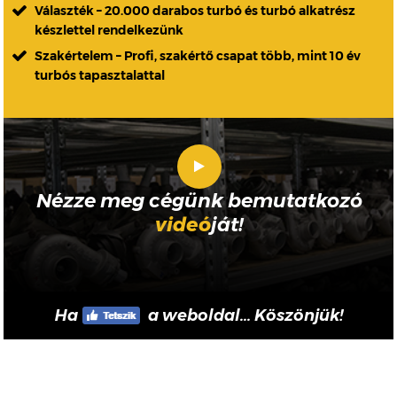
Választék – 20.000 darabos turbó és turbó alkatrész
készlettel rendelkezünk
Szakértelem – Profi, szakértő csapat több, mint 10 év
turbós tapasztalattal
Nézze meg cégünk bemutatkozó
videó
ját!
Ha
a weboldal... Köszönjük!