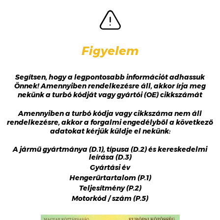
Figyelem
Segítsen, hogy a legpontosabb információt adhassuk
Önnek! Amennyiben rendelkezésre áll, akkor írja meg
nekünk a turbó kódját vagy gyártói (OE) cikkszámát
Amennyiben a turbó kódja vagy cikkszáma nem áll
rendelkezésre, akkor a forgalmi engedélyből a következő
adatokat kérjük küldje el nekünk:
A jármű gyártmánya (D.1), típusa (D.2) és kereskedelmi
leírása (D.3)
Gyártási év
Hengerűrtartalom (P.1)
Teljesítmény (P.2)
Motorkód / szám (P.5)