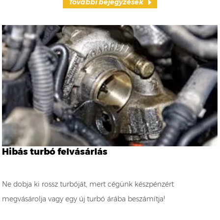
További bejegyzések
Hibás turbó felvásárlás
Ne dobja ki rossz turbóját, mert cégünk készpénzért
megvásárolja vagy egy új turbó árába beszámítja!