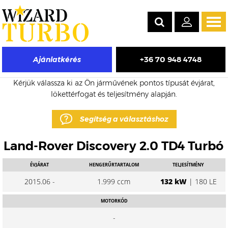
Tog
navi
+36 70 948 4748
Ajánlatkérés
Land-Rover Discovery eladó turbó árak
Kérjük válassza ki az Ön járművének pontos típusát évjárat,
lökettérfogat és teljesítmény alapján.
Segítség a választáshoz
Land-Rover Discovery 2.0 TD4 Turbó
ÉVJÁRAT
HENGERŰRTARTALOM
TELJESÍTMÉNY
2015.06 -
1.999 ccm
132 kW
| 180 LE
MOTORKÓD
-