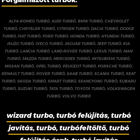
ALFA-ROMEO TURBÓ
,
AUDI TURBÓ
,
BMW TURBÓ
,
CHEVROLET
TURBÓ
,
CHRYSLER TURBÓ
,
CITROEN TURBÓ
,
DACIA TURBÓ
,
DODGE
TURBÓ
,
FIAT TURBÓ
,
FORD TURBÓ
,
HONDA TURBÓ
,
HYUNDAI TURBÓ
,
ISUZU TURBÓ
,
IVECO TURBÓ
,
JAGUAR TURBÓ
,
JEEP TURBÓ
,
KIA
TURBÓ
,
LANCIA TURBÓ
,
LAND-ROVER TURBÓ
,
LEXUS TURBÓ
,
MAN
TURBÓ
,
MAZDA TURBÓ
,
MERCEDES TURBÓ
,
MITSUBISHI TURBÓ
,
NISSAN TURBÓ
,
OPEL TURBÓ
,
PEUGEOT TURBÓ
,
PORSCHE TURBÓ
,
RENAULT TURBÓ
,
ROVER TURBÓ
,
SAAB TURBÓ
,
SCANIA TURBÓ
,
SEAT
TURBÓ
,
SKODA TURBÓ
,
SMART TURBÓ
,
SSANGYONG TURBÓ
,
SUBARU
TURBÓ
,
SUZUKI TURBÓ
,
TATA TURBÓ
,
TOYOTA TURBÓ
,
VOLKSWAGEN
TURBÓ
,
VOLVO TURBÓ
wizard turbo, turbó felújítás, turbó
javítás, turbó, turbófeltöltő, turbó