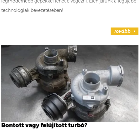
legmodernebb gépekkel lehet elvégezni. Élen járunk a legújabb
technológiák bevezetésében!
Tovább
Bontott vagy felújított turbó?