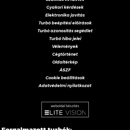
Gyakori kérdések
Elektronika javítás
Turbó beépítési előírások
Turbó azonosítás segédlet
Turbó hiba jelei
Vélemények
Cégtörténet
Oldaltérkép
ÁSZF
Cookie beállítások
Adatvédelmi nyilatkozat
weboldal készítés
Forgalmazott turbók: