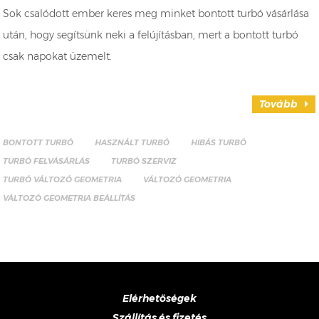
Sok csalódott ember keres meg minket bontott turbó vásárlása
után, hogy segítsünk neki a felújításban, mert a bontott turbó
csak napokat üzemelt.
Tovább
BONTOTT TURBÓ
HASZNÁLT TURBÓ
HIBÁS TURBÓ
TURBÓ FELVÁSÁRLÁS
TURBÓ SZERVIZ
TURBÓ VÁLTOZÓ GEOMETRIA
VÁLTOZÓ GEOMETRIA
VÁLTOZÓ GEOMETRIA BEÁLLÍTÁS
Elérhetőségek
Szállítás és fizetés