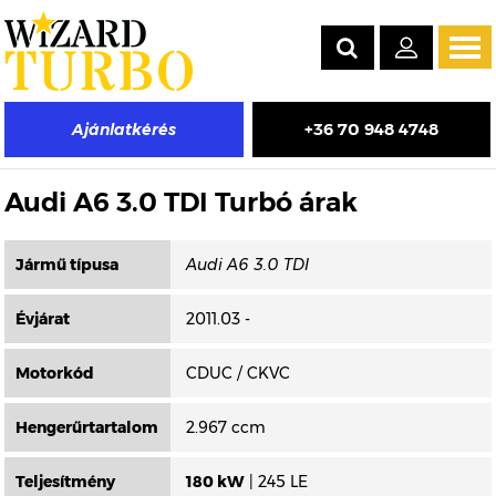
Tog
navi
+36 70 948 4748
Ajánlatkérés
Másik típus választása
Audi A6 3.0 TDI Turbó árak
Jármű típusa
Évjárat
2011.03 -
Motorkód
CDUC / CKVC
Hengerűrtartalom
2.967 ccm
Teljesítmény
180 kW
| 245 LE