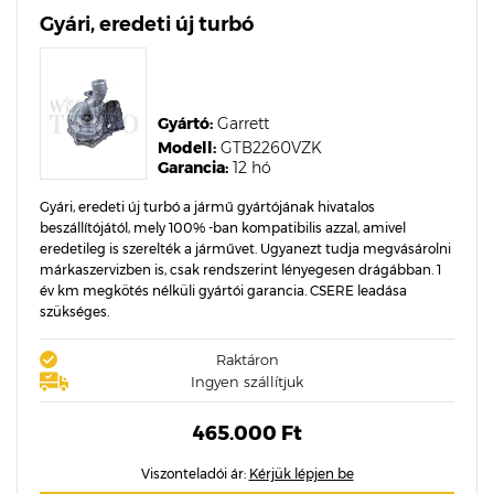
Gyári, eredeti új turbó
Gyártó:
Garrett
Modell:
GTB2260VZK
Garancia:
12 hó
Gyári, eredeti új turbó a jármű gyártójának hivatalos
beszállítójától, mely 100% -ban kompatibilis azzal, amivel
eredetileg is szerelték a járművet. Ugyanezt tudja megvásárolni
márkaszervizben is, csak rendszerint lényegesen drágábban. 1
év km megkötés nélküli gyártói garancia. CSERE leadása
szükséges.
Raktáron
Ingyen szállítjuk
465.000 Ft
Viszonteladói ár:
Kérjük lépjen be