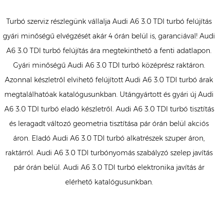
Turbó szerviz részlegünk vállalja Audi A6 3.0 TDI turbó felújítás
gyári minőségű elvégzését akár 4 órán belül is, garanciával! Audi
A6 3.0 TDI turbó felújítás ára megtekinthető a fenti adatlapon.
Gyári minőségű Audi A6 3.0 TDI turbó középrész raktáron.
Azonnal készletről elvihető felújított Audi A6 3.0 TDI turbó árak
megtalálhatóak katalógusunkban. Utángyártott és gyári új Audi
A6 3.0 TDI turbó eladó készletről. Audi A6 3.0 TDI turbó tisztítás
és leragadt változó geometria tisztítása pár órán belül akciós
áron. Eladó Audi A6 3.0 TDI turbó alkatrészek szuper áron,
raktárról. Audi A6 3.0 TDI turbónyomás szabályzó szelep javítás
pár órán belül. Audi A6 3.0 TDI turbó elektronika javítás ár
elérhető katalógusunkban.