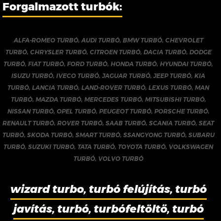
Forgalmazott turbók:
ALFA-ROMEO TURBÓ
,
AUDI TURBÓ
,
BMW TURBÓ
,
CHEVROLET
TURBÓ
,
CHRYSLER TURBÓ
,
CITROEN TURBÓ
,
DACIA TURBÓ
,
DODGE
TURBÓ
,
FIAT TURBÓ
,
FORD TURBÓ
,
HONDA TURBÓ
,
HYUNDAI TURBÓ
,
ISUZU TURBÓ
,
IVECO TURBÓ
,
JAGUAR TURBÓ
,
JEEP TURBÓ
,
KIA
TURBÓ
,
LANCIA TURBÓ
,
LAND-ROVER TURBÓ
,
LEXUS TURBÓ
,
MAN
TURBÓ
,
MAZDA TURBÓ
,
MERCEDES TURBÓ
,
MITSUBISHI TURBÓ
,
NISSAN TURBÓ
,
OPEL TURBÓ
,
PEUGEOT TURBÓ
,
PORSCHE TURBÓ
,
RENAULT TURBÓ
,
ROVER TURBÓ
,
SAAB TURBÓ
,
SCANIA TURBÓ
,
SEAT
TURBÓ
,
SKODA TURBÓ
,
SMART TURBÓ
,
SSANGYONG TURBÓ
,
SUBARU
TURBÓ
,
SUZUKI TURBÓ
,
TATA TURBÓ
,
TOYOTA TURBÓ
,
VOLKSWAGEN
TURBÓ
,
VOLVO TURBÓ
wizard turbo, turbó felújítás, turbó
javítás, turbó, turbófeltöltő, turbó