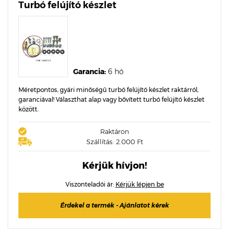
Turbó felújító készlet
Garancia:
6 hó
Méretpontos, gyári minőségű turbó felújító készlet raktárról,
garanciával! Választhat alap vagy bővített turbó felújító készlet
között.
Raktáron
Szállítás: 2.000 Ft
Kérjük hívjon!
Viszonteladói ár:
Kérjük lépjen be
Érdekel a termék - Ajánlatot kérek