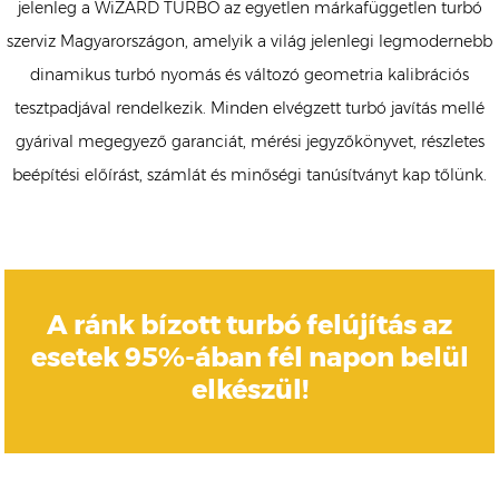
jelenleg a WiZARD TURBO az egyetlen márkafüggetlen turbó
szerviz Magyarországon, amelyik a világ jelenlegi legmodernebb
dinamikus turbó nyomás és változó geometria kalibrációs
tesztpadjával rendelkezik. Minden elvégzett turbó javítás mellé
gyárival megegyező garanciát, mérési jegyzőkönyvet, részletes
beépítési előírást, számlát és minőségi tanúsítványt kap tőlünk.
A ránk bízott turbó felújítás az
esetek 95%-ában fél napon belül
elkészül!