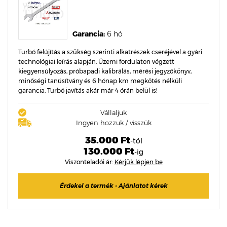
Garancia:
6 hó
Turbó felújítás a szükség szerinti alkatrészek cseréjével a gyári
technológiai leírás alapján. Üzemi fordulaton végzett
kiegyensúlyozás, próbapadi kalibrálás, mérési jegyzőkönyv,
minőségi tanúsítvány és 6 hónap km megkötés nélküli
garancia. Turbó javítás akár már 4 órán belül is!
Vállaljuk
Ingyen hozzuk / visszük
35.000 Ft
-tól
130.000 Ft
-ig
Viszonteladói ár:
Kérjük lépjen be
Érdekel a termék - Ajánlatot kérek