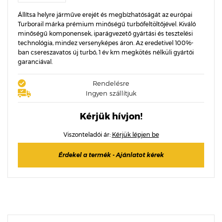
Állítsa helyre járműve erejét és megbízhatóságát az európai
Turborail márka prémium minőségű turbófeltöltőjével. Kiváló
minőségű komponensek, iparágvezető gyártási és tesztelési
technológia, mindez versenyképes áron. Az eredetivel 100%-
ban csereszavatos új turbó, 1 év km megkötés nélküli gyártói
garanciával.
Rendelésre
Ingyen szállítjuk
Kérjük hívjon!
Viszonteladói ár:
Kérjük lépjen be
Érdekel a termék - Ajánlatot kérek