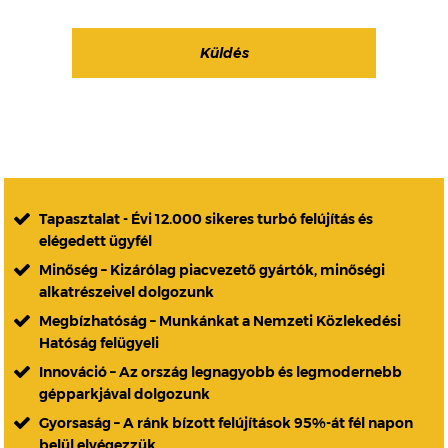
Tapasztalat - Évi 12.000 sikeres turbó felújítás és
elégedett ügyfél
Minőség – Kizárólag piacvezető gyártók, minőségi
alkatrészeivel dolgozunk
Megbízhatóság – Munkánkat a Nemzeti Közlekedési
Hatóság felügyeli
Innováció – Az ország legnagyobb és legmodernebb
gépparkjával dolgozunk
Gyorsaság – A ránk bízott felújítások 95%-át fél napon
belül elvégezzük