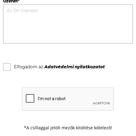
Üzenet*
Elfogadom az
Adatvédelmi nyilatkozat
ot
*A csillaggal jelölt mezők kitöltése kötelező!