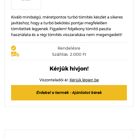
Kiváló minőségű, méretpontos turbó tömítés készlet a sikeres
javításhoz, hogy a turbó bekötési pontjai megfelelően
tömítettek legyenek. Figyelem! folyékony tömítő paszta
használata és a régi tömítés visszarakása nem megengedett!
Rendelésre
Szállítás: 2.000 Ft
Kérjük hívjon!
Viszonteladói ár:
Kérjük lépjen be
Érdekel a termék - Ajánlatot kérek