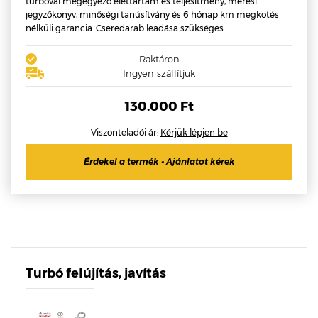
turbóval megegyező élettartam és teljesítmény, mérési
jegyzőkönyv, minőségi tanúsítvány és 6 hónap km megkötés
nélküli garancia. Cseredarab leadása szükséges.
Raktáron
Ingyen szállítjuk
130.000 Ft
Viszonteladói ár:
Kérjük lépjen be
Érdekel a termék - Ajánlatot kérek
Turbó felújítás, javítás