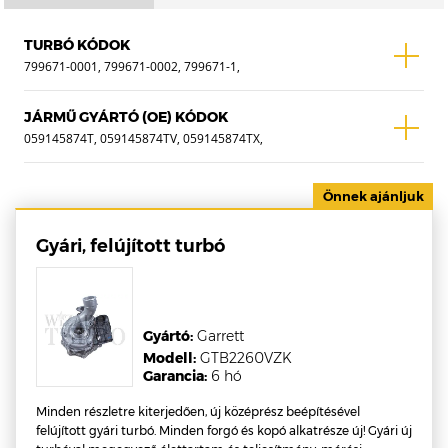
TURBÓ KÓDOK
799671-0001, 799671-0002, 799671-1,
799671-2, 799671-5001S, 799671-5002S,
810822-0001, 810822-0002, 810822-0003,
JÁRMŰ GYÁRTÓ (OE) KÓDOK
810822-1, 810822-2, 810822-3, 810822-
059145874T, 059145874TV, 059145874TX,
5001S, 810822-5002S, 810822-5003S,
059145874L, 059145874LV, 059145874LX,
819968-0001, 819968-1, 819968-5001S
059145874C, 059145874CV, 059145874CX
Gyári, felújított turbó
Gyártó:
Garrett
Modell:
GTB2260VZK
Garancia:
6 hó
Minden részletre kiterjedően, új középrész beépítésével
felújított gyári turbó. Minden forgó és kopó alkatrésze új! Gyári új