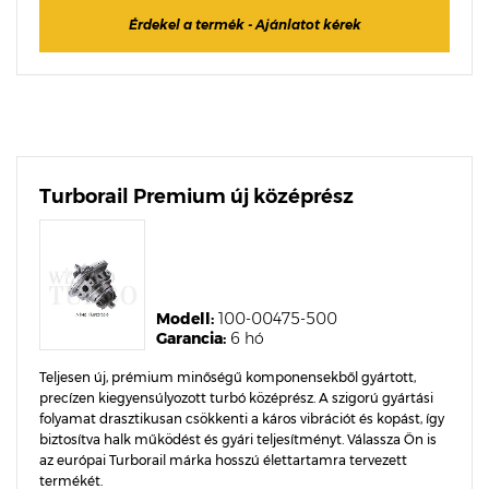
Érdekel a termék - Ajánlatot kérek
Turborail Premium új középrész
Modell:
100-00475-500
Garancia:
6 hó
Teljesen új, prémium minőségű komponensekből gyártott,
precízen kiegyensúlyozott turbó középrész. A szigorú gyártási
folyamat drasztikusan csökkenti a káros vibrációt és kopást, így
biztosítva halk működést és gyári teljesítményt. Válassza Ön is
az európai Turborail márka hosszú élettartamra tervezett
termékét.