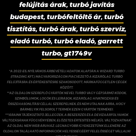
felújítás árak, turbó javítás
budapest, turbófeltöltő ár, turbó
tisztítás, turbó árak, turbó szervíz,
eladó turbó, turbó eladó, garrett
turbo, gt1749v
*A 2022-ES, NYÍLVÁNOS ÁRBEVÉTELI ADATOK ALAPJÁN A WIZARD TURBO
(ITRADING KFT.) MAGYARORSZÁGON PIACVEZETŐ A KIZÁRÓLAG TURBÓ
FELÚJÍTÁSRA ÉS ÉRTÉKESÍTÉSRE SZAKOSODOTT, MÁRKAFÜGGETLEN CÉGEK
KÖZÖTT.
**AZ OLDALON SZEREPLŐ GYÁRTÓK NEVEI, TURBÓ VAGY GÉPJÁRMŰ KÓDOK,
SZIMBÓLUMOK, LOGÓK ÉS LEÍRÁSOK, KIZÁRÓLAG HIVATKOZÁSI ÉS
ÖSSZEHASONLÍTÁSI CÉLLAL SZEREPELNEK, ÉS NEM UTALNAK ARRA, HOGY
BÁRMELYIK FELSOROLT TERMÉK EZEN GYÁRTÓK TERMÉKEI.
***ÁRAINK TÁJÉKOZTATÓ JELLEGŰEK, A BESZERZÉS ÉS A DEVIZAÁRFOLYAMOK
VÁLTOZÁSÁNAK FÜGGVÉNYÉBEN, ELŐZETES ÉRTESÍTÉS NÉLKÜL VÁLTOZHATNAK!
AZ OLDAL NEM WEB ÁRUHÁZ. LEGNAGYOBB IGYEKEZETÜNK ELLENÉRE AZ
OLDALON TALÁLHATÓ INFORMÁCIÓK HELYESSÉGÉÉRT FELELŐSSÉGET VÁLLALNI