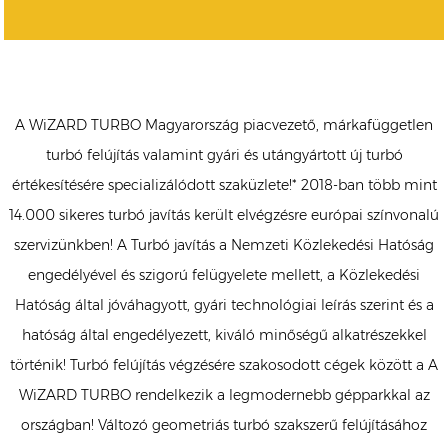
A WiZARD TURBO Magyarország piacvezető, márkafüggetlen
turbó felújítás valamint gyári és utángyártott új turbó
értékesítésére specializálódott szaküzlete!* 2018-ban több mint
14.000 sikeres turbó javítás került elvégzésre európai színvonalú
szervizünkben! A Turbó javítás a Nemzeti Közlekedési Hatóság
engedélyével és szigorú felügyelete mellett, a Közlekedési
Hatóság által jóváhagyott, gyári technológiai leírás szerint és a
hatóság által engedélyezett, kiváló minőségű alkatrészekkel
történik! Turbó felújítás végzésére szakosodott cégek között a A
WiZARD TURBO rendelkezik a legmodernebb gépparkkal az
országban! Változó geometriás turbó szakszerű felújításához