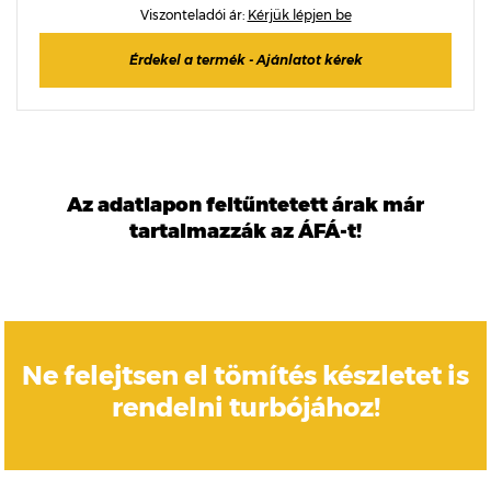
Viszonteladói ár:
Kérjük lépjen be
Érdekel a termék - Ajánlatot kérek
Az adatlapon feltűntetett árak már
tartalmazzák az ÁFÁ-t!
Ne felejtsen el tömítés készletet is
rendelni turbójához!