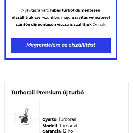
Turborail Premium új turbó
Gyártó:
Turborail
Modell:
Turborail
Garancia:
12 hó