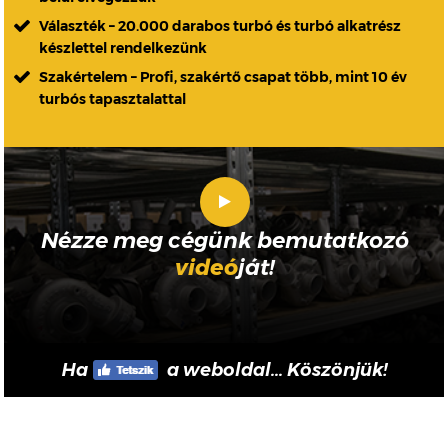
Választék – 20.000 darabos turbó és turbó alkatrész
készlettel rendelkezünk
Szakértelem – Profi, szakértő csapat több, mint 10 év
turbós tapasztalattal
Nézze meg cégünk bemutatkozó
videó
ját!
Ha
a weboldal... Köszönjük!