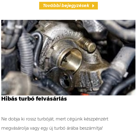
További bejegyzések
Hibás turbó felvásárlás
Ne dobja ki rossz turbóját, mert cégünk készpénzért
megvásárolja vagy egy új turbó árába beszámítja!