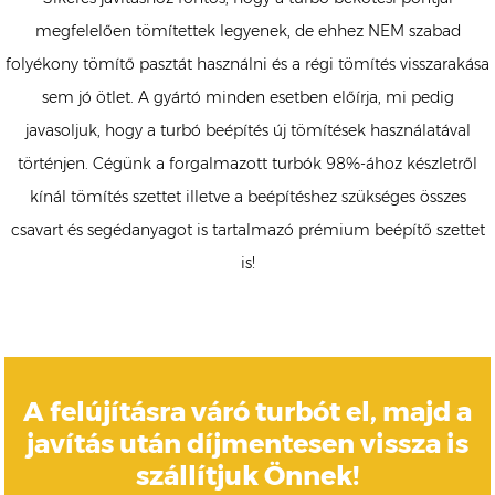
megfelelően tömítettek legyenek, de ehhez NEM szabad
folyékony tömítő pasztát használni és a régi tömítés visszarakása
sem jó ötlet. A gyártó minden esetben előírja, mi pedig
javasoljuk, hogy a turbó beépítés új tömítések használatával
történjen. Cégünk a forgalmazott turbók 98%-ához készletről
kínál tömítés szettet illetve a beépítéshez szükséges összes
csavart és segédanyagot is tartalmazó prémium beépítő szettet
is!
A felújításra váró turbót el, majd a
javítás után díjmentesen vissza is
szállítjuk Önnek!