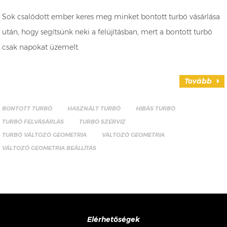
Sok csalódott ember keres meg minket bontott turbó vásárlása
után, hogy segítsünk neki a felújításban, mert a bontott turbó
csak napokat üzemelt.
Tovább
BONTOTT TURBÓ
HASZNÁLT TURBÓ
HIBÁS TURBÓ
TURBÓ FELVÁSÁRLÁS
TURBÓ SZERVIZ
TURBÓ VÁLTOZÓ GEOMETRIA
VÁLTOZÓ GEOMETRIA
VÁLTOZÓ GEOMETRIA BEÁLLÍTÁS
Elérhetőségek