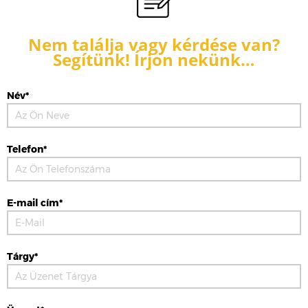
Nem találja vagy kérdése van?
Segítünk! Írjon nekünk…
Név*
Telefon*
E-mail cím*
Tárgy*