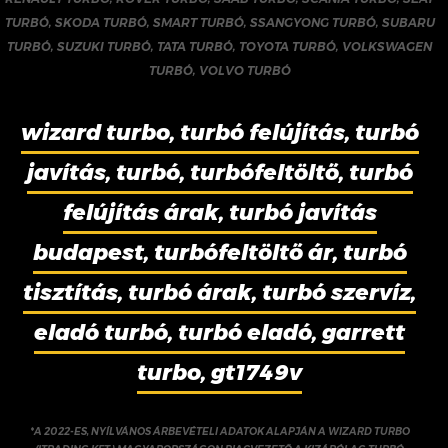
TURBÓ
,
SKODA TURBÓ
,
SMART TURBÓ
,
SSANGYONG TURBÓ
,
SUBARU
TURBÓ
,
SUZUKI TURBÓ
,
TATA TURBÓ
,
TOYOTA TURBÓ
,
VOLKSWAGEN
TURBÓ
,
VOLVO TURBÓ
wizard turbo, turbó felújítás, turbó
javítás, turbó, turbófeltöltő, turbó
felújítás árak, turbó javítás
budapest, turbófeltöltő ár, turbó
tisztítás, turbó árak, turbó szervíz,
eladó turbó, turbó eladó, garrett
turbo, gt1749v
*A 2022-ES, NYÍLVÁNOS ÁRBEVÉTELI ADATOK ALAPJÁN A WIZARD TURBO