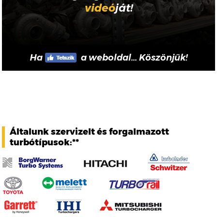
videó
ját!
Ha
a weboldal... Köszönjük!
Általunk szervizelt és forgalmazott
turbótípusok:**