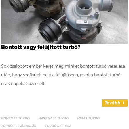
Bontott vagy felújított turbó?
Sok csalódott ember keres meg minket bontott turbó vásárlása
után, hogy segítsünk neki a felújításban, mert a bontott turbó
csak napokat üzemelt.
Tovább
BONTOTT TURBÓ
HASZNÁLT TURBÓ
HIBÁS TURBÓ
TURBÓ FELVÁSÁRLÁS
TURBÓ SZERVIZ