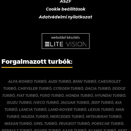
ÁSZF
Cookie beállítások
Adatvédelmi nyilatkozat
weboldal készítés
Forgalmazott turbók:
ALFA-ROMEO TURBÓ
,
AUDI TURBÓ
,
BMW TURBÓ
,
CHEVROLET
TURBÓ
,
CHRYSLER TURBÓ
,
CITROEN TURBÓ
,
DACIA TURBÓ
,
DODGE
TURBÓ
,
FIAT TURBÓ
,
FORD TURBÓ
,
HONDA TURBÓ
,
HYUNDAI TURBÓ
,
ISUZU TURBÓ
,
IVECO TURBÓ
,
JAGUAR TURBÓ
,
JEEP TURBÓ
,
KIA
TURBÓ
,
LANCIA TURBÓ
,
LAND-ROVER TURBÓ
,
LEXUS TURBÓ
,
MAN
TURBÓ
,
MAZDA TURBÓ
,
MERCEDES TURBÓ
,
MITSUBISHI TURBÓ
,
NISSAN TURBÓ
,
OPEL TURBÓ
,
PEUGEOT TURBÓ
,
PORSCHE TURBÓ
,
RENAULT TURBÓ
,
ROVER TURBÓ
,
SAAB TURBÓ
,
SCANIA TURBÓ
,
SEAT