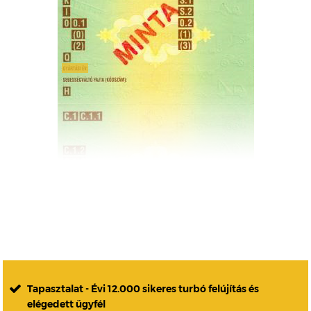
Tapasztalat - Évi 12.000 sikeres turbó felújítás és
elégedett ügyfél