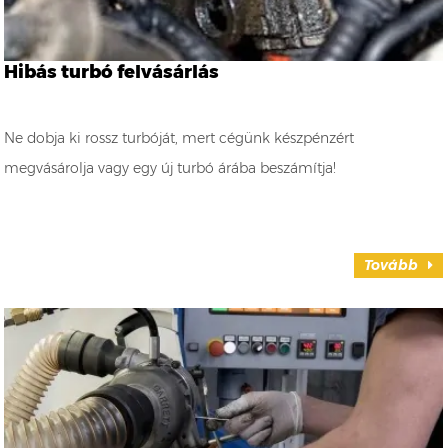
Hibás turbó felvásárlás
Ne dobja ki rossz turbóját, mert cégünk készpénzért
megvásárolja vagy egy új turbó árába beszámítja!
Tovább