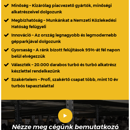
Minőség – Kizárólag piacvezető gyártók, minőségi
alkatrészeivel dolgozunk
Megbízhatóság – Munkánkat a Nemzeti Közlekedési
Hatóság felügyeli
Innováció – Az ország legnagyobb és legmodernebb
gépparkjával dolgozunk
Gyorsaság – A ránk bízott felújítások 95%-át fél napon
belül elvégezzük
Választék – 20.000 darabos turbó és turbó alkatrész
készlettel rendelkezünk
Szakértelem – Profi, szakértő csapat több, mint 10 év
turbós tapasztalattal
Nézze meg cégünk bemutatkozó