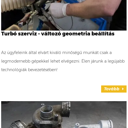
Turbó szerviz - változó geometria beállítás
Az ügyfeleink által elvárt kiváló minőségű munkát csak a
legmodernebb gépekkel lehet elvégezni. Élen járunk a legújabb
technológiák bevezetésében!
Tovább