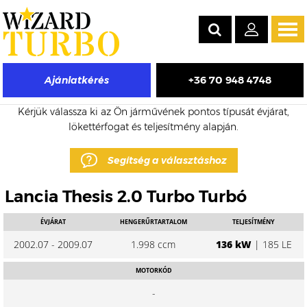
Tog
navi
+36 70 948 4748
Ajánlatkérés
Lancia Thesis eladó turbó árak
Kérjük válassza ki az Ön járművének pontos típusát évjárat,
lökettérfogat és teljesítmény alapján.
Segítség a választáshoz
Lancia Thesis 2.0 Turbo Turbó
ÉVJÁRAT
HENGERŰRTARTALOM
TELJESÍTMÉNY
2002.07 - 2009.07
1.998 ccm
136 kW
| 185 LE
MOTORKÓD
-