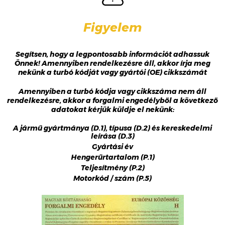
Figyelem
Segítsen, hogy a legpontosabb információt adhassuk
Önnek! Amennyiben rendelkezésre áll, akkor írja meg
nekünk a turbó kódját vagy gyártói (OE) cikkszámát
Amennyiben a turbó kódja vagy cikkszáma nem áll
rendelkezésre, akkor a forgalmi engedélyből a következő
adatokat kérjük küldje el nekünk:
A jármű gyártmánya (D.1), típusa (D.2) és kereskedelmi
leírása (D.3)
Gyártási év
Hengerűrtartalom (P.1)
Teljesítmény (P.2)
Motorkód / szám (P.5)