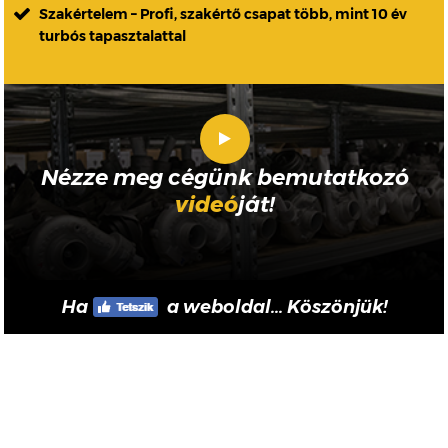
Szakértelem – Profi, szakértő csapat több, mint 10 év
turbós tapasztalattal
Nézze meg cégünk bemutatkozó
videó
ját!
Ha
a weboldal... Köszönjük!