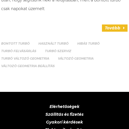
csak napokat üzemelt.
Tovább
BONTOTT TURBÓ
HASZNÁLT TURBÓ
HIBÁS TURBÓ
TURBÓ FELVÁSÁRLÁS
TURBÓ SZERVIZ
TURBÓ VÁLTOZÓ GEOMETRIA
VÁLTOZÓ GEOMETRIA
VÁLTOZÓ GEOMETRIA BEÁLLÍTÁS
Elérhetőségek
Szállítás és fizetés
Gyakori kérdések