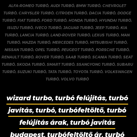
ALFA-ROMEO TURBÓ
,
AUDI TURBÓ
,
BMW TURBÓ
,
CHEVROLET
TURBÓ
,
CHRYSLER TURBÓ
,
CITROEN TURBÓ
,
DACIA TURBÓ
,
DODGE
TURBÓ
,
FIAT TURBÓ
,
FORD TURBÓ
,
HONDA TURBÓ
,
HYUNDAI TURBÓ
,
ISUZU TURBÓ
,
IVECO TURBÓ
,
JAGUAR TURBÓ
,
JEEP TURBÓ
,
KIA
TURBÓ
,
LANCIA TURBÓ
,
LAND-ROVER TURBÓ
,
LEXUS TURBÓ
,
MAN
TURBÓ
,
MAZDA TURBÓ
,
MERCEDES TURBÓ
,
MITSUBISHI TURBÓ
,
NISSAN TURBÓ
,
OPEL TURBÓ
,
PEUGEOT TURBÓ
,
PORSCHE TURBÓ
,
RENAULT TURBÓ
,
ROVER TURBÓ
,
SAAB TURBÓ
,
SCANIA TURBÓ
,
SEAT
TURBÓ
,
SKODA TURBÓ
,
SMART TURBÓ
,
SSANGYONG TURBÓ
,
SUBARU
TURBÓ
,
SUZUKI TURBÓ
,
TATA TURBÓ
,
TOYOTA TURBÓ
,
VOLKSWAGEN
TURBÓ
,
VOLVO TURBÓ
wizard turbo, turbó felújítás, turbó
javítás, turbó, turbófeltöltő, turbó
felújítás árak, turbó javítás
budapest, turbófeltöltő ár, turbó