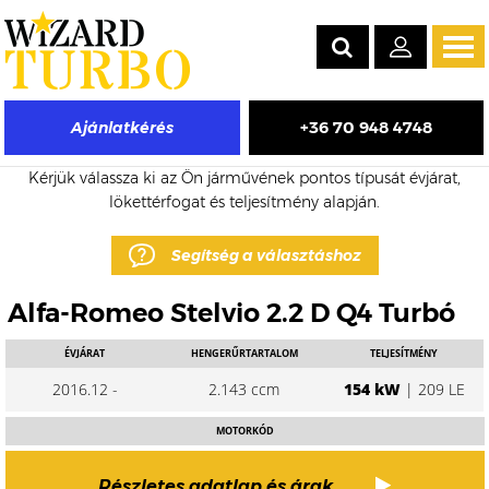
Tog
navi
+36 70 948 4748
Ajánlatkérés
Alfa-Romeo Stelvio eladó turbó árak
Kérjük válassza ki az Ön járművének pontos típusát évjárat,
lökettérfogat és teljesítmény alapján.
Segítség a választáshoz
Alfa-Romeo Stelvio 2.2 D Q4 Turbó
ÉVJÁRAT
HENGERŰRTARTALOM
TELJESÍTMÉNY
2016.12 -
2.143 ccm
154 kW
| 209 LE
MOTORKÓD
Részletes adatlap és árak