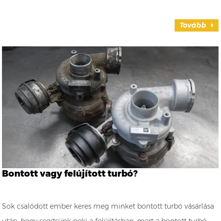
Tovább
Bontott vagy felújított turbó?
Sok csalódott ember keres meg minket bontott turbó vásárlása
után, hogy segítsünk neki a felújításban, mert a bontott turbó