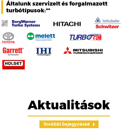
Általunk szervizelt és forgalmazott
turbótípusok:**
Aktualitások
További bejegyzések