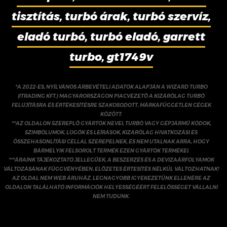
tisztítás, turbó árak, turbó szervíz,
eladó turbó, turbó eladó, garrett
turbo, gt1749v
*A 2022-ES, NYÍLVÁNOS ÁRBEVÉTELI ADATOK ALAPJÁN A WIZARD TURBO
(ITRADING KFT.) MAGYARORSZÁGON PIACVEZETŐ A KIZÁRÓLAG TURBÓ
FELÚJÍTÁSRA ÉS ÉRTÉKESÍTÉSRE SZAKOSODOTT, MÁRKAFÜGGETLEN CÉGEK
KÖZÖTT.
**AZ OLDALON SZEREPLŐ GYÁRTÓK NEVEI, TURBÓ VAGY GÉPJÁRMŰ KÓDOK,
SZIMBÓLUMOK, LOGÓK ÉS LEÍRÁSOK, KIZÁRÓLAG HIVATKOZÁSI ÉS
ÖSSZEHASONLÍTÁSI CÉLLAL SZEREPELNEK, ÉS NEM UTALNAK ARRA, HOGY
BÁRMELYIK FELSOROLT TERMÉK EZEN GYÁRTÓK TERMÉKEI.
***ÁRAINK TÁJÉKOZTATÓ JELLEGŰEK, A BESZERZÉS ÉS A DEVIZAÁRFOLYAMOK
VÁLTOZÁSÁNAK FÜGGVÉNYÉBEN, ELŐZETES ÉRTESÍTÉS NÉLKÜL VÁLTOZHATNAK!
AZ OLDAL NEM WEB ÁRUHÁZ. LEGNAGYOBB IGYEKEZETÜNK ELLENÉRE AZ
OLDALON TALÁLHATÓ INFORMÁCIÓK HELYESSÉGÉÉRT FELELŐSSÉGET VÁLLALNI
NEM TUDUNK.