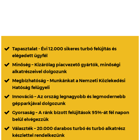
Tapasztalat - Évi 12.000 sikeres turbó felújítás és
elégedett ügyfél
Minőség – Kizárólag piacvezető gyártók, minőségi
alkatrészeivel dolgozunk
Megbízhatóság – Munkánkat a Nemzeti Közlekedési
Hatóság felügyeli
Innováció – Az ország legnagyobb és legmodernebb
gépparkjával dolgozunk
Gyorsaság – A ránk bízott felújítások 95%-át fél napon
belül elvégezzük
Választék – 20.000 darabos turbó és turbó alkatrész
készlettel rendelkezünk