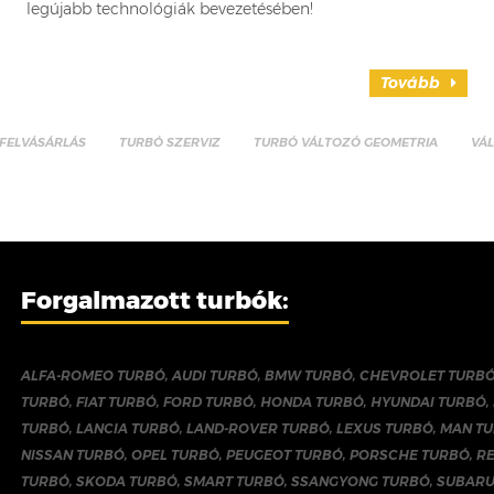
legújabb technológiák bevezetésében!
Tovább
FELVÁSÁRLÁS
TURBÓ SZERVIZ
TURBÓ VÁLTOZÓ GEOMETRIA
VÁ
Forgalmazott turbók:
ALFA-ROMEO TURBÓ
,
AUDI TURBÓ
,
BMW TURBÓ
,
CHEVROLET TURB
TURBÓ
,
FIAT TURBÓ
,
FORD TURBÓ
,
HONDA TURBÓ
,
HYUNDAI TURBÓ
,
TURBÓ
,
LANCIA TURBÓ
,
LAND-ROVER TURBÓ
,
LEXUS TURBÓ
,
MAN T
NISSAN TURBÓ
,
OPEL TURBÓ
,
PEUGEOT TURBÓ
,
PORSCHE TURBÓ
,
R
TURBÓ
,
SKODA TURBÓ
,
SMART TURBÓ
,
SSANGYONG TURBÓ
,
SUBARU