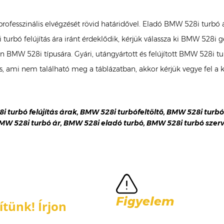
professzinális elvégzését rövid határidővel. Eladó BMW 528i turb
turbó felújítás ára iránt érdeklődik, kérjük válassza ki BMW 528i
 Ön BMW 528i típusára. Gyári, utángyártott és felújított BMW 528
, ami nem található meg a táblázatban, akkor kérjük vegye fel a
i turbó felújítás árak, BMW 528i turbófeltöltő, BMW 528i turbó 
MW 528i turbó ár, BMW 528i eladó turbó, BMW 528i turbó szerv
Figyelem
tünk! Írjon