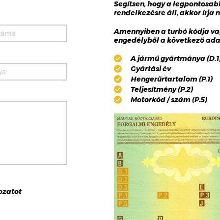
Segítsen, hogy a legpontosa
rendelkezésre áll, akkor írja
Amennyiben a turbó kódja va
engedélyből a következő adat
A jármű gyártmánya (D.1),
Gyártási év
Hengerűrtartalom (P.1)
Teljesítmény (P.2)
Motorkód / szám (P.5)
ozat
ot