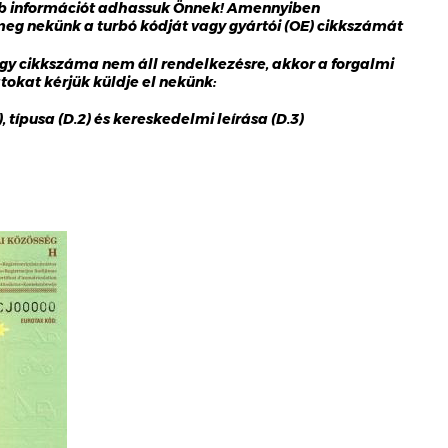
bb információt adhassuk Önnek! Amennyiben
 meg nekünk a turbó kódját vagy gyártói (OE) cikkszámát
gy cikkszáma nem áll rendelkezésre, akkor a forgalmi
okat kérjük küldje el nekünk:
 típusa (D.2) és kereskedelmi leírása (D.3)