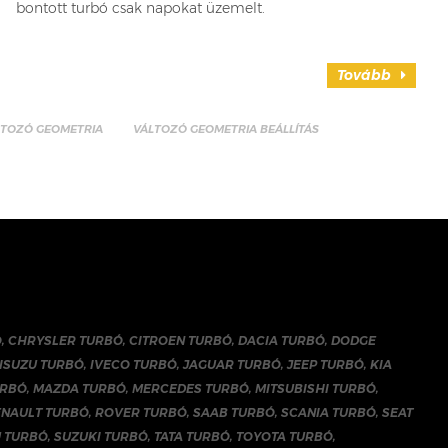
bontott turbó csak napokat üzemelt.
Tovább
LTOZÓ GEOMETRIA
VÁLTOZÓ GEOMETRIA BEÁLLÍTÁS
Ó
,
CHRYSLER TURBÓ
,
CITROEN TURBÓ
,
DACIA TURBÓ
,
DODGE
ISUZU TURBÓ
,
IVECO TURBÓ
,
JAGUAR TURBÓ
,
JEEP TURBÓ
,
KIA
URBÓ
,
MAZDA TURBÓ
,
MERCEDES TURBÓ
,
MITSUBISHI TURBÓ
,
ENAULT TURBÓ
,
ROVER TURBÓ
,
SAAB TURBÓ
,
SCANIA TURBÓ
,
SEAT
 TURBÓ
,
SUZUKI TURBÓ
,
TATA TURBÓ
,
TOYOTA TURBÓ
,