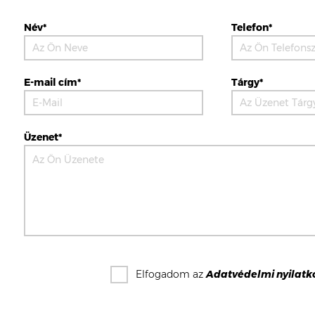
Név*
Telefon*
E-mail cím*
Tárgy*
Üzenet*
Elfogadom az
Adatvédelmi nyilatk