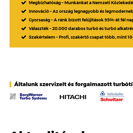
Megbízhatóság – Munkánkat a Nemzeti Közlekedési
Innováció – Az ország legnagyobb és legmoderne
Gyorsaság – A ránk bízott felújítások 95%-át fél n
Választék – 20.000 darabos turbó és turbó alkatré
Szakértelem – Profi, szakértő csapat több, mint 10
Általunk szervizelt és forgalmazott turbót