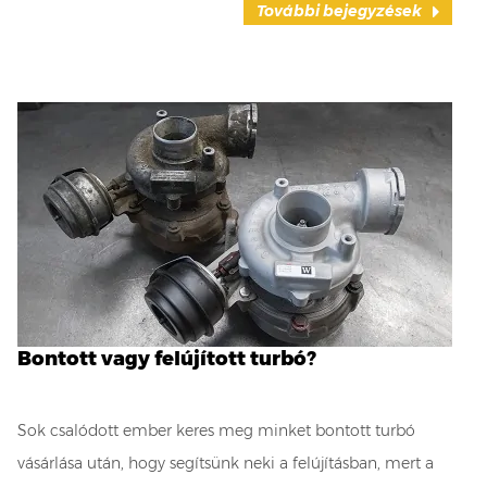
További bejegyzések
Bontott vagy felújított turbó?
Sok csalódott ember keres meg minket bontott turbó
vásárlása után, hogy segítsünk neki a felújításban, mert a