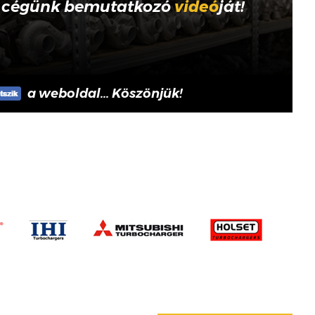
 cégünk bemutatkozó
videó
ját!
a weboldal... Köszönjük!