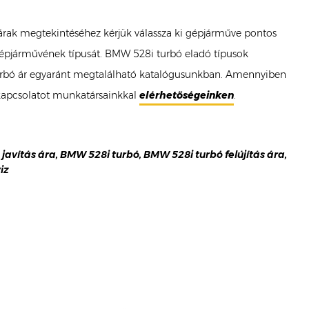
ó árak megtekintéséhez kérjük válassza ki gépjárműve pontos
 gépjárművének típusát. BMW 528i turbó eladó típusok
i turbó ár egyaránt megtalálható katalógusunkban. Amennyiben
 kapcsolatot munkatársainkkal
elérhetőségeinken
.
javítás ára, BMW 528i turbó, BMW 528i turbó felújítás ára,
iz