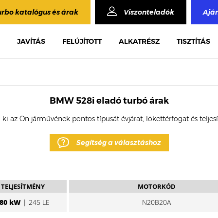
urbo katalógus és árak
Viszonteladók
Ajá
JAVÍTÁS
FELÚJÍTOTT
ALKATRÉSZ
TISZTÍTÁS
BMW 528i eladó turbó árak
 ki az Ön járművének pontos típusát évjárat, lökettérfogat és telje
Segítség a választáshoz
TELJESÍTMÉNY
MOTORKÓD
80 kW
| 245 LE
N20B20A