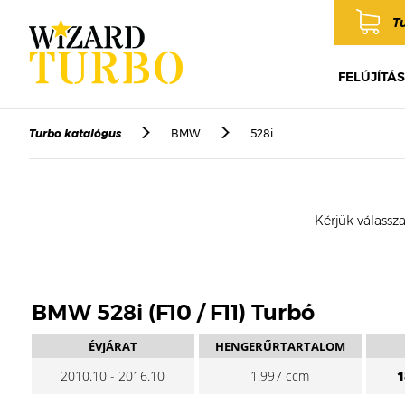
T
FELÚJÍTÁS
Turbo katalógus
BMW
528i
Kérjük válassza
BMW 528i (F10 / F11) Turbó
ÉVJÁRAT
HENGERŰRTARTALOM
2010.10 - 2016.10
1.997 ccm
1