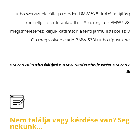
Turbó szervizünk vállalja minden BMW 528i turbó felújítás 
modelljét a fenti táblázatból. Amennyiben BMW 528i 
megismeréséhez, kérjük kattintson a fenti jármű listából az
Ön mégis olyan eladó BMW 528i turbó típust keres
BMW 528i turbó felújítás, BMW 528i turbó javítás, BMW 528
B
Nem találja vagy kérdése van? Segí
nekünk…