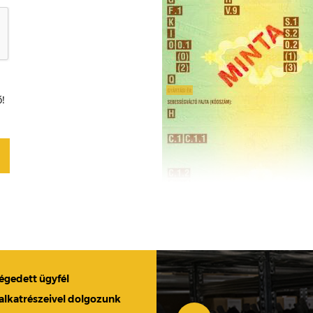
ő!
légedett ügyfél
 alkatrészeivel dolgozunk