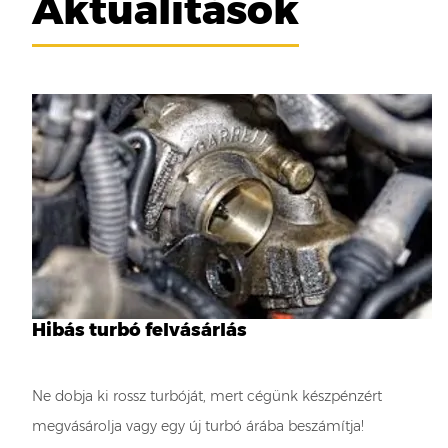
Aktualitások
Hibás turbó felvásárlás
Ne dobja ki rossz turbóját, mert cégünk készpénzért
megvásárolja vagy egy új turbó árába beszámítja!