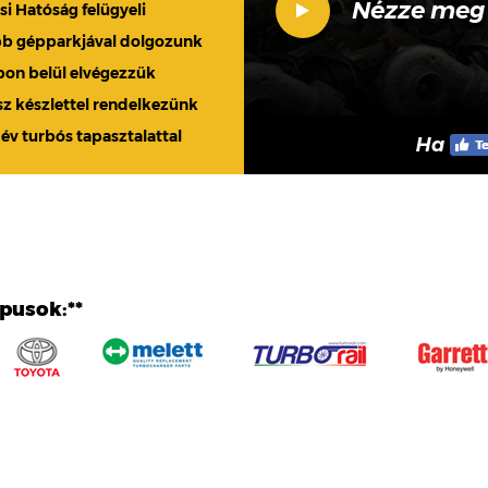
Nézze meg
 Hatóság felügyeli
bb gépparkjával dolgozunk
apon belül elvégezzük
sz készlettel rendelkezünk
 év turbós tapasztalattal
Ha
ípusok:**