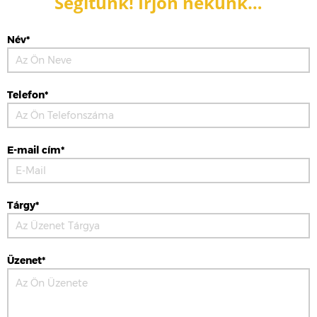
Segítünk! Írjon nekünk…
Név*
Telefon*
E-mail cím*
Tárgy*
Üzenet*