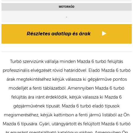
MOTORKÓD
-
Részletes adatlap és árak
Turbó szervizünk vállalja minden Mazda 6 turbó felújítás
professzinális elvégzését rövid határidővel. Eladó Mazda 6 turbó
árak megtekintéséhez kérjük válassza ki gépjárműve pontos
modelljét a fenti táblázatból. Amennyiben Mazda 6 turbó
felújítás ára iránt érdeklődik, kérjük válassza ki Mazda 6
gépjárművének típusát. Mazda 6 turbó eladó típusok
megismeréséhez, kérjük kattintson a fenti jármű listából az Ön
Mazda 6 típusára. Gyári, utángyártott és felújított Mazda 6 turbó
ár egyaránt megtalálható katalógusunkban. Amennyiben Ön