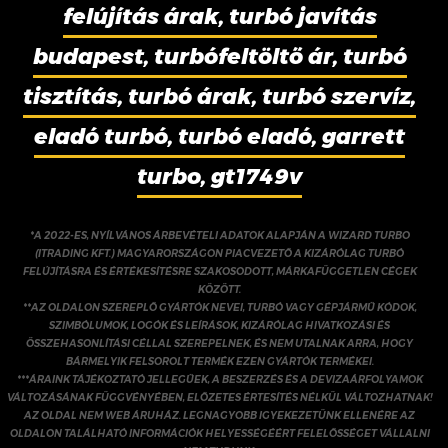
felújítás árak, turbó javítás
budapest, turbófeltöltő ár, turbó
tisztítás, turbó árak, turbó szervíz,
eladó turbó, turbó eladó, garrett
turbo, gt1749v
*A 2022-ES, NYÍLVÁNOS ÁRBEVÉTELI ADATOK ALAPJÁN A WIZARD TURBO
(ITRADING KFT.) MAGYARORSZÁGON PIACVEZETŐ A KIZÁRÓLAG TURBÓ
FELÚJÍTÁSRA ÉS ÉRTÉKESÍTÉSRE SZAKOSODOTT, MÁRKAFÜGGETLEN CÉGEK
KÖZÖTT.
**AZ OLDALON SZEREPLŐ GYÁRTÓK NEVEI, TURBÓ VAGY GÉPJÁRMŰ KÓDOK,
SZIMBÓLUMOK, LOGÓK ÉS LEÍRÁSOK, KIZÁRÓLAG HIVATKOZÁSI ÉS
ÖSSZEHASONLÍTÁSI CÉLLAL SZEREPELNEK, ÉS NEM UTALNAK ARRA, HOGY
BÁRMELYIK FELSOROLT TERMÉK EZEN GYÁRTÓK TERMÉKEI.
***ÁRAINK TÁJÉKOZTATÓ JELLEGŰEK, A BESZERZÉS ÉS A DEVIZAÁRFOLYAMOK
VÁLTOZÁSÁNAK FÜGGVÉNYÉBEN, ELŐZETES ÉRTESÍTÉS NÉLKÜL VÁLTOZHATNAK!
AZ OLDAL NEM WEB ÁRUHÁZ. LEGNAGYOBB IGYEKEZETÜNK ELLENÉRE AZ
OLDALON TALÁLHATÓ INFORMÁCIÓK HELYESSÉGÉÉRT FELELŐSSÉGET VÁLLALNI