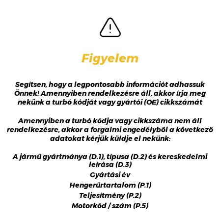
Figyelem
Segítsen, hogy a legpontosabb információt adhassuk
Önnek! Amennyiben rendelkezésre áll, akkor írja meg
nekünk a turbó kódját vagy gyártói (OE) cikkszámát
Amennyiben a turbó kódja vagy cikkszáma nem áll
rendelkezésre, akkor a forgalmi engedélyből a következő
adatokat kérjük küldje el nekünk:
A jármű gyártmánya (D.1), típusa (D.2) és kereskedelmi
leírása (D.3)
Gyártási év
Hengerűrtartalom (P.1)
Teljesítmény (P.2)
Motorkód / szám (P.5)