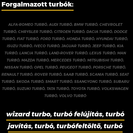
Forgalmazott turbók:
ALFA-ROMEO TURBÓ
,
AUDI TURBÓ
,
BMW TURBÓ
,
CHEVROLET
TURBÓ
,
CHRYSLER TURBÓ
,
CITROEN TURBÓ
,
DACIA TURBÓ
,
DODGE
TURBÓ
,
FIAT TURBÓ
,
FORD TURBÓ
,
HONDA TURBÓ
,
HYUNDAI TURBÓ
,
ISUZU TURBÓ
,
IVECO TURBÓ
,
JAGUAR TURBÓ
,
JEEP TURBÓ
,
KIA
TURBÓ
,
LANCIA TURBÓ
,
LAND-ROVER TURBÓ
,
LEXUS TURBÓ
,
MAN
TURBÓ
,
MAZDA TURBÓ
,
MERCEDES TURBÓ
,
MITSUBISHI TURBÓ
,
NISSAN TURBÓ
,
OPEL TURBÓ
,
PEUGEOT TURBÓ
,
PORSCHE TURBÓ
,
RENAULT TURBÓ
,
ROVER TURBÓ
,
SAAB TURBÓ
,
SCANIA TURBÓ
,
SEAT
TURBÓ
,
SKODA TURBÓ
,
SMART TURBÓ
,
SSANGYONG TURBÓ
,
SUBARU
TURBÓ
,
SUZUKI TURBÓ
,
TATA TURBÓ
,
TOYOTA TURBÓ
,
VOLKSWAGEN
TURBÓ
,
VOLVO TURBÓ
wizard turbo, turbó felújítás, turbó
javítás, turbó, turbófeltöltő, turbó