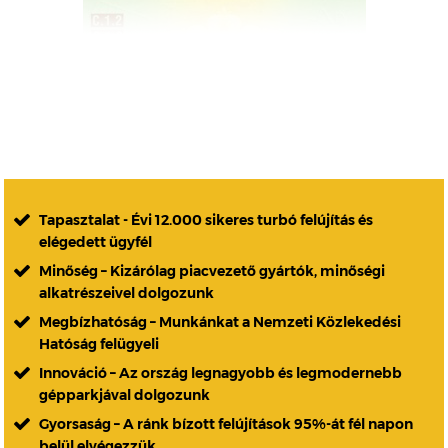
Tapasztalat - Évi 12.000 sikeres turbó felújítás és
elégedett ügyfél
Minőség – Kizárólag piacvezető gyártók, minőségi
alkatrészeivel dolgozunk
Megbízhatóság – Munkánkat a Nemzeti Közlekedési
Hatóság felügyeli
Innováció – Az ország legnagyobb és legmodernebb
gépparkjával dolgozunk
Gyorsaság – A ránk bízott felújítások 95%-át fél napon
belül elvégezzük