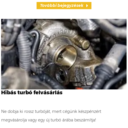
További bejegyzések
Hibás turbó felvásárlás
Ne dobja ki rossz turbóját, mert cégünk készpénzért
megvásárolja vagy egy új turbó árába beszámítja!