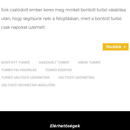
Sok csalódott ember keres meg minket bontott turbó vásárlása
után, hogy segítsünk neki a felújításban, mert a bontott turbó
csak napokat üzemelt.
Tovább
BONTOTT TURBÓ
HASZNÁLT TURBÓ
HIBÁS TURBÓ
TURBÓ FELVÁSÁRLÁS
TURBÓ SZERVIZ
TURBÓ VÁLTOZÓ GEOMETRIA
VÁLTOZÓ GEOMETRIA
VÁLTOZÓ GEOMETRIA BEÁLLÍTÁS
Elérhetőségek