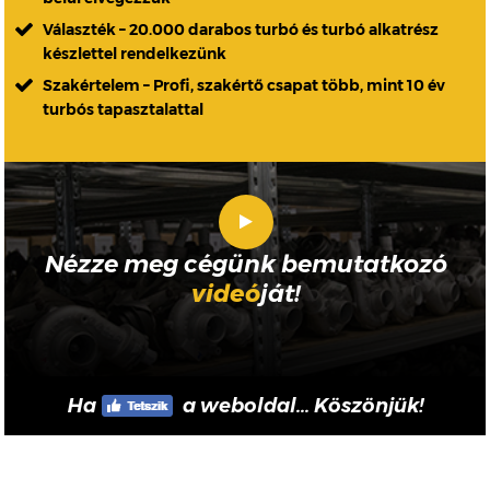
Választék – 20.000 darabos turbó és turbó alkatrész
készlettel rendelkezünk
Szakértelem – Profi, szakértő csapat több, mint 10 év
turbós tapasztalattal
Nézze meg cégünk bemutatkozó
videó
ját!
Ha
a weboldal... Köszönjük!