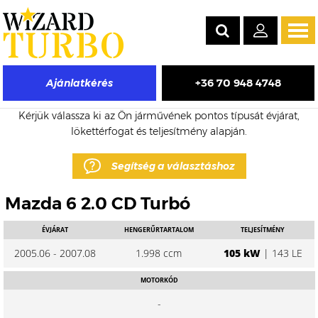
Tog
navi
+36 70 948 4748
Ajánlatkérés
Mazda 6 eladó turbó árak
Kérjük válassza ki az Ön járművének pontos típusát évjárat,
lökettérfogat és teljesítmény alapján.
Segítség a választáshoz
Mazda 6 2.0 CD Turbó
ÉVJÁRAT
HENGERŰRTARTALOM
TELJESÍTMÉNY
2005.06 - 2007.08
1.998 ccm
105 kW
| 143 LE
MOTORKÓD
-