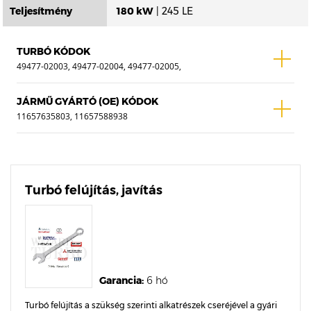
Teljesítmény
180 kW
| 245 LE
TURBÓ KÓDOK
49477-02003, 49477-02004, 49477-02005,
49477-02051, 49477-02055, 49477-02056,
49477-02057, 49477-02058
JÁRMŰ GYÁRTÓ (OE) KÓDOK
11657635803, 11657588938
Turbó felújítás, javítás
Garancia:
6 hó
Turbó felújítás a szükség szerinti alkatrészek cseréjével a gyári