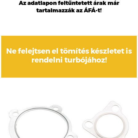
Az adatlapon feltűntetett árak már
tartalmazzák az ÁFÁ-t!
Ne felejtsen el tömítés készletet is
rendelni turbójához!