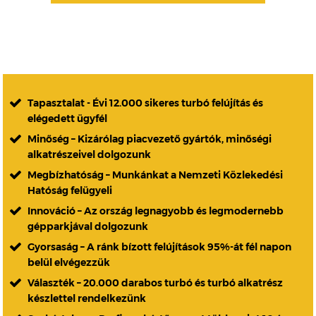
Tapasztalat - Évi 12.000 sikeres turbó felújítás és
elégedett ügyfél
Minőség – Kizárólag piacvezető gyártók, minőségi
alkatrészeivel dolgozunk
Megbízhatóság – Munkánkat a Nemzeti Közlekedési
Hatóság felügyeli
Innováció – Az ország legnagyobb és legmodernebb
gépparkjával dolgozunk
Gyorsaság – A ránk bízott felújítások 95%-át fél napon
belül elvégezzük
Választék – 20.000 darabos turbó és turbó alkatrész
készlettel rendelkezünk