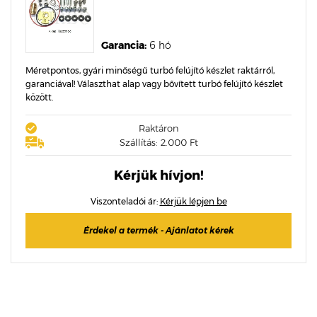
Garancia:
6 hó
Méretpontos, gyári minőségű turbó felújító készlet raktárról,
garanciával! Választhat alap vagy bővített turbó felújító készlet
között.
Raktáron
Szállítás: 2.000 Ft
Kérjük hívjon!
Viszonteladói ár:
Kérjük lépjen be
Érdekel a termék - Ajánlatot kérek