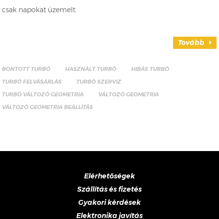
csak napokat üzemelt.
Tovább
BONTOTT TURBÓ
HASZNÁLT TURBÓ
HIBÁS TURBÓ
TURBÓ FELVÁSÁRLÁS
TURBÓ SZERVIZ
TURBÓ VÁLTOZÓ GEOMETRIA
VÁLTOZÓ GEOMETRIA
VÁLTOZÓ GEOMETRIA BEÁLLÍTÁS
Elérhetőségek
Szállítás és fizetés
Gyakori kérdések
Elektronika javítás