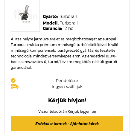
Gyártó:
Turborail
Modell:
Turborail
Garancia:
12 hó
Állítsa helyre járműve erejét és megbízhatóságát az európai
Turborail márka prémium minőségű turbófeltöltőjével. Kiváló
minőségű komponensek, iparágvezető gyártási és tesztelési
technológia, mindez versenyképes áron. Az eredetivel 100%-
ban csereszavatos új turbó, 1 év km megkötés nélküli gyártói
garanciával.
Rendelésre
Ingyen szállítjuk
Kérjük hívjon!
Viszonteladói ár:
Kérjük lépjen be
Érdekel a termék - Ajánlatot kérek