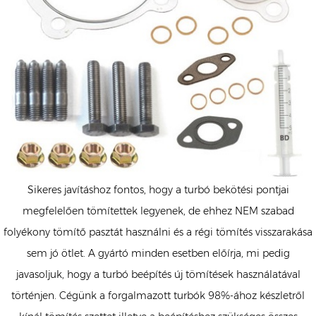
Sikeres javításhoz fontos, hogy a turbó bekötési pontjai
megfelelően tömítettek legyenek, de ehhez NEM szabad
folyékony tömítő pasztát használni és a régi tömítés visszarakása
sem jó ötlet. A gyártó minden esetben előírja, mi pedig
javasoljuk, hogy a turbó beépítés új tömítések használatával
történjen. Cégünk a forgalmazott turbók 98%-ához készletről