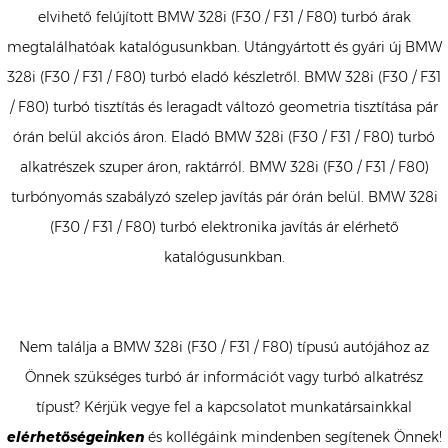
elvihető felújított BMW 328i (F30 / F31 / F80) turbó árak
megtalálhatóak katalógusunkban. Utángyártott és gyári új BMW
328i (F30 / F31 / F80) turbó eladó készletről. BMW 328i (F30 / F31
/ F80) turbó tisztítás és leragadt változó geometria tisztítása pár
órán belül akciós áron. Eladó BMW 328i (F30 / F31 / F80) turbó
alkatrészek szuper áron, raktárról. BMW 328i (F30 / F31 / F80)
turbónyomás szabályzó szelep javítás pár órán belül. BMW 328i
(F30 / F31 / F80) turbó elektronika javítás ár elérhető
katalógusunkban.
Nem találja a BMW 328i (F30 / F31 / F80) típusú autójához az
Önnek szükséges turbó ár információt vagy turbó alkatrész
típust? Kérjük vegye fel a kapcsolatot munkatársainkkal
elérhetőségeinken
és kollégáink mindenben segítenek Önnek!