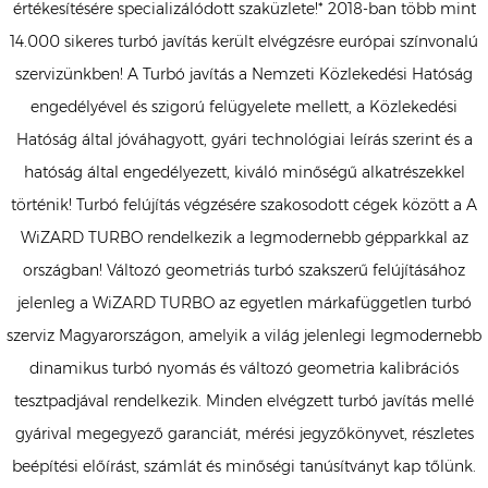
értékesítésére specializálódott szaküzlete!* 2018-ban több mint
14.000 sikeres turbó javítás került elvégzésre európai színvonalú
szervizünkben! A Turbó javítás a Nemzeti Közlekedési Hatóság
engedélyével és szigorú felügyelete mellett, a Közlekedési
Hatóság által jóváhagyott, gyári technológiai leírás szerint és a
hatóság által engedélyezett, kiváló minőségű alkatrészekkel
történik! Turbó felújítás végzésére szakosodott cégek között a A
WiZARD TURBO rendelkezik a legmodernebb gépparkkal az
országban! Változó geometriás turbó szakszerű felújításához
jelenleg a WiZARD TURBO az egyetlen márkafüggetlen turbó
szerviz Magyarországon, amelyik a világ jelenlegi legmodernebb
dinamikus turbó nyomás és változó geometria kalibrációs
tesztpadjával rendelkezik. Minden elvégzett turbó javítás mellé
gyárival megegyező garanciát, mérési jegyzőkönyvet, részletes
beépítési előírást, számlát és minőségi tanúsítványt kap tőlünk.