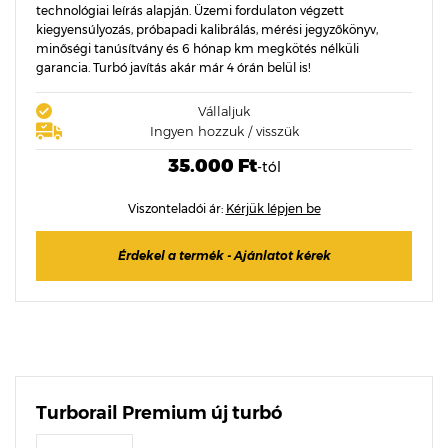
technológiai leírás alapján. Üzemi fordulaton végzett
kiegyensúlyozás, próbapadi kalibrálás, mérési jegyzőkönyv,
minőségi tanúsítvány és 6 hónap km megkötés nélküli
garancia. Turbó javítás akár már 4 órán belül is!
Vállaljuk
Ingyen hozzuk / visszük
35.000 Ft
-tól
Viszonteladói ár:
Kérjük lépjen be
Érdekel a termék - Ajánlatot kérek
Turborail Premium új turbó