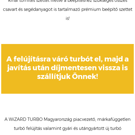
kínál tömítés szettet illetve a beépítéshez szükséges összes
csavart és segédanyagot is tartalmazó prémium beépítő szettet
is!
A felújításra váró turbót el, majd a
javítás után díjmentesen vissza is
szállítjuk Önnek!
A WiZARD TURBO Magyarország piacvezető, márkafüggetlen
turbó felújítás valamint gyári és utángyártott új turbó