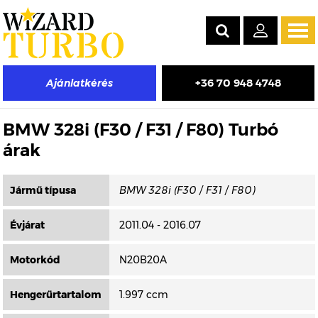
Tog
navi
+36 70 948 4748
Ajánlatkérés
Másik típus választása
BMW 328i (F30 / F31 / F80) Turbó
árak
Jármű típusa
Évjárat
2011.04 - 2016.07
Motorkód
N20B20A
Hengerűrtartalom
1.997 ccm