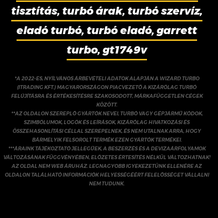
tisztítás, turbó árak, turbó szervíz,
eladó turbó, turbó eladó, garrett
turbo, gt1749v
*A 2022-ES, NYÍLVÁNOS ÁRBEVÉTELI ADATOK ALAPJÁN A WIZARD TURBO
(ITRADING KFT.) MAGYARORSZÁGON PIACVEZETŐ A KIZÁRÓLAG TURBÓ
FELÚJÍTÁSRA ÉS ÉRTÉKESÍTÉSRE SZAKOSODOTT, MÁRKAFÜGGETLEN CÉGEK
KÖZÖTT.
**AZ OLDALON SZEREPLŐ GYÁRTÓK NEVEI, TURBÓ VAGY GÉPJÁRMŰ KÓDOK,
SZIMBÓLUMOK, LOGÓK ÉS LEÍRÁSOK, KIZÁRÓLAG HIVATKOZÁSI ÉS
ÖSSZEHASONLÍTÁSI CÉLLAL SZEREPELNEK, ÉS NEM UTALNAK ARRA, HOGY
BÁRMELYIK FELSOROLT TERMÉK EZEN GYÁRTÓK TERMÉKEI.
***ÁRAINK TÁJÉKOZTATÓ JELLEGŰEK, A BESZERZÉS ÉS A DEVIZAÁRFOLYAMOK
VÁLTOZÁSÁNAK FÜGGVÉNYÉBEN, ELŐZETES ÉRTESÍTÉS NÉLKÜL VÁLTOZHATNAK!
AZ OLDAL NEM WEB ÁRUHÁZ. LEGNAGYOBB IGYEKEZETÜNK ELLENÉRE AZ
OLDALON TALÁLHATÓ INFORMÁCIÓK HELYESSÉGÉÉRT FELELŐSSÉGET VÁLLALNI
NEM TUDUNK.