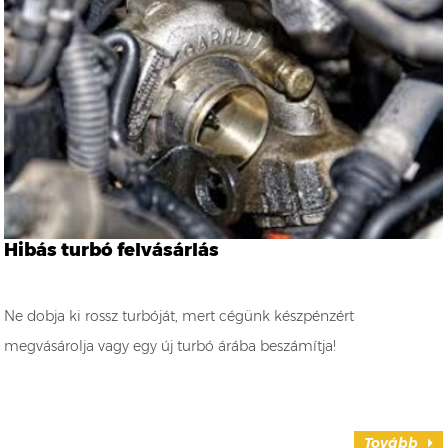
Hibás turbó felvásárlás
Ne dobja ki rossz turbóját, mert cégünk készpénzért
megvásárolja vagy egy új turbó árába beszámítja!
Tovább