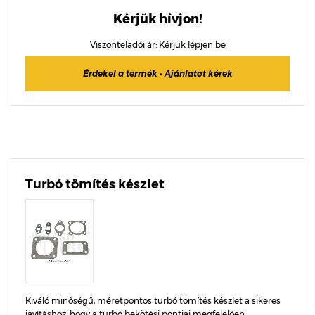
Kérjük hívjon!
Viszonteladói ár:
Kérjük lépjen be
Érdekel a termék - Ajánlatot kérek
Turbó tömítés készlet
Kiváló minőségű, méretpontos turbó tömítés készlet a sikeres
javításhoz, hogy a turbó bekötési pontjai megfelelően