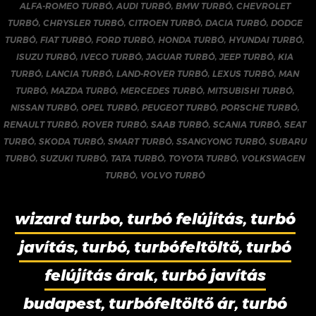
ALFA-ROMEO TURBÓ
,
AUDI TURBÓ
,
BMW TURBÓ
,
CHEVROLET
TURBÓ
,
CHRYSLER TURBÓ
,
CITROEN TURBÓ
,
DACIA TURBÓ
,
DODGE
TURBÓ
,
FIAT TURBÓ
,
FORD TURBÓ
,
HONDA TURBÓ
,
HYUNDAI TURBÓ
,
ISUZU TURBÓ
,
IVECO TURBÓ
,
JAGUAR TURBÓ
,
JEEP TURBÓ
,
KIA
TURBÓ
,
LANCIA TURBÓ
,
LAND-ROVER TURBÓ
,
LEXUS TURBÓ
,
MAN
TURBÓ
,
MAZDA TURBÓ
,
MERCEDES TURBÓ
,
MITSUBISHI TURBÓ
,
NISSAN TURBÓ
,
OPEL TURBÓ
,
PEUGEOT TURBÓ
,
PORSCHE TURBÓ
,
RENAULT TURBÓ
,
ROVER TURBÓ
,
SAAB TURBÓ
,
SCANIA TURBÓ
,
SEAT
TURBÓ
,
SKODA TURBÓ
,
SMART TURBÓ
,
SSANGYONG TURBÓ
,
SUBARU
TURBÓ
,
SUZUKI TURBÓ
,
TATA TURBÓ
,
TOYOTA TURBÓ
,
VOLKSWAGEN
TURBÓ
,
VOLVO TURBÓ
wizard turbo, turbó felújítás, turbó
javítás, turbó, turbófeltöltő, turbó
felújítás árak, turbó javítás
budapest, turbófeltöltő ár, turbó