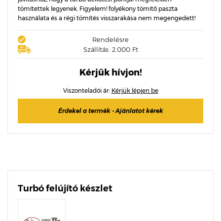
tömítettek legyenek. Figyelem! folyékony tömítő paszta
használata és a régi tömítés visszarakása nem megengedett!
Rendelésre
Szállítás: 2.000 Ft
Kérjük hívjon!
Viszonteladói ár:
Kérjük lépjen be
Érdekel a termék - Ajánlatot kérek
Turbó felújító készlet