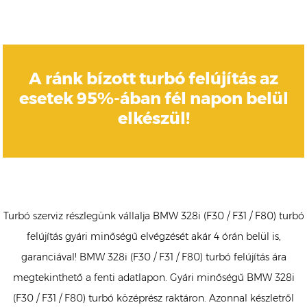
A ránk bízott turbó felújítás az
esetek 95%-ában fél napon belül
elkészül!
Turbó szerviz részlegünk vállalja BMW 328i (F30 / F31 / F80) turbó
felújítás gyári minőségű elvégzését akár 4 órán belül is,
garanciával! BMW 328i (F30 / F31 / F80) turbó felújítás ára
megtekinthető a fenti adatlapon. Gyári minőségű BMW 328i
(F30 / F31 / F80) turbó középrész raktáron. Azonnal készletről