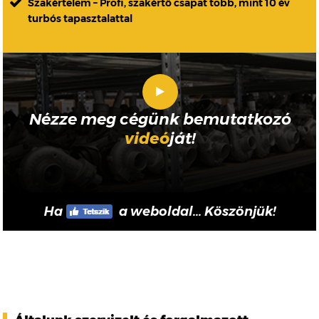
Szakértelem – Profi, szakértő csapat több, mint 10 év
turbós tapasztalattal
Nézze meg cégünk bemutatkozó
videó
ját!
Ha
a weboldal... Köszönjük!