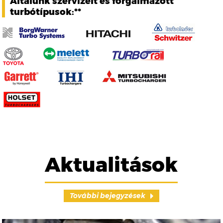
Általunk szervizelt és forgalmazott
turbótípusok:**
Aktualitások
További bejegyzések