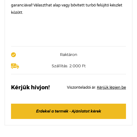
garanciával! Választhat alap vagy bővített turbó felújító készlet
között.
Raktáron
Szállítás: 2.000 Ft
Kérjük hívjon!
Viszonteladói ár:
Kérjük lépjen be
Érdekel a termék - Ajánlatot kérek