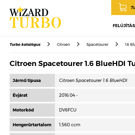
T
FELÚJÍTÁS
Turbo katalógus
Citroen
Spacetourer
1.6 B
Citroen Spacetourer 1.6 BlueHDI T
Jármű típusa
Évjárat
2016.04 -
Motorkód
DV6FCU
Hengerűrtartalom
1.560 ccm