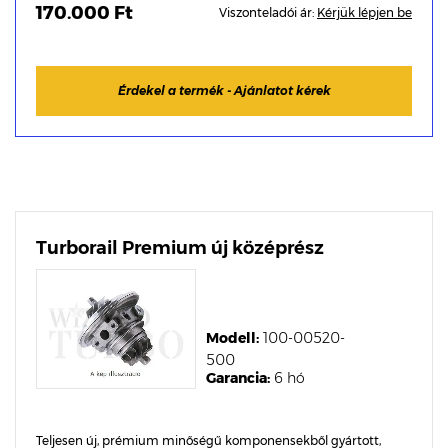
170.000 Ft
Viszonteladói ár:
Kérjük lépjen be
Érdekel a termék - Ajánlatot kérek
Turborail Premium új középrész
Modell:
100-00520-
500
Garancia:
6 hó
Teljesen új, prémium minőségű komponensekből gyártott,