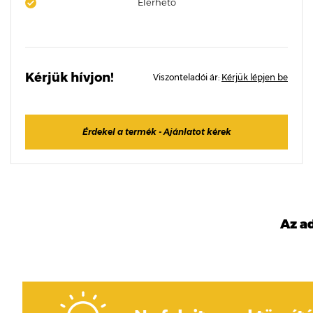
Elérhető
Kérjük hívjon!
Viszonteladói ár:
Kérjük lépjen be
Érdekel a termék - Ajánlatot kérek
Az a