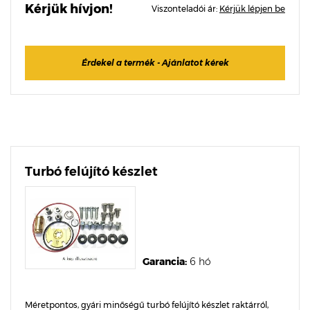
Kérjük hívjon!
Viszonteladói ár:
Kérjük lépjen be
Érdekel a termék - Ajánlatot kérek
Turbó felújító készlet
Garancia:
6 hó
Méretpontos, gyári minőségű turbó felújító készlet raktárról,