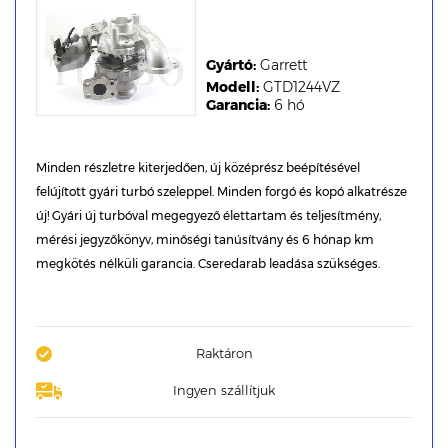
Gyártó:
Garrett
Modell:
GTD1244VZ
Garancia:
6 hó
Minden részletre kiterjedően, új középrész beépítésével
felújított gyári turbó szeleppel. Minden forgó és kopó alkatrésze
új! Gyári új turbóval megegyező élettartam és teljesítmény,
mérési jegyzőkönyv, minőségi tanúsítvány és 6 hónap km
megkötés nélküli garancia. Cseredarab leadása szükséges.
Raktáron
Ingyen szállítjuk