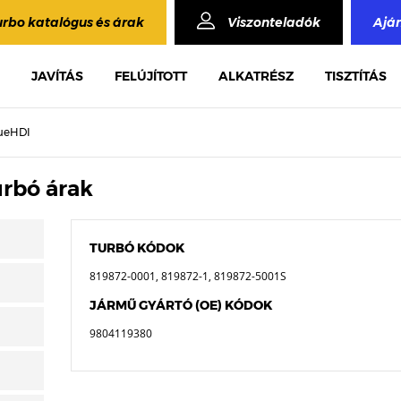
urbo katalógus és árak
Viszonteladók
Ajá
JAVÍTÁS
FELÚJÍTOTT
ALKATRÉSZ
TISZTÍTÁS
lueHDI
urbó árak
TURBÓ KÓDOK
819872-0001, 819872-1, 819872-5001S
JÁRMŰ GYÁRTÓ (OE) KÓDOK
9804119380