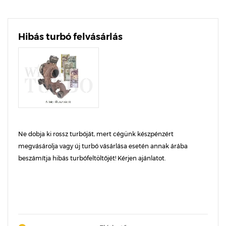
Hibás turbó felvásárlás
Ne dobja ki rossz turbóját, mert cégünk készpénzért
megvásárolja vagy új turbó vásárlása esetén annak árába
beszámítja hibás turbófeltöltőjét! Kérjen ajánlatot.