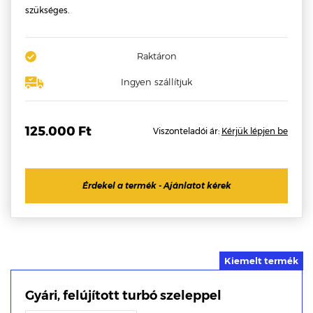
szükséges.
Raktáron
Ingyen szállítjuk
125.000 Ft
Viszonteladói ár:
Kérjük lépjen be
Érdekel a termék - Ajánlatot kérek
Gyári, felújított turbó szeleppel