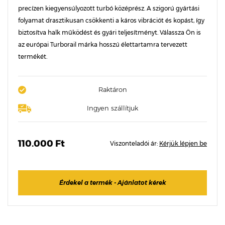
precízen kiegyensúlyozott turbó középrész. A szigorú gyártási
folyamat drasztikusan csökkenti a káros vibrációt és kopást, így
biztosítva halk működést és gyári teljesítményt. Válassza Ön is
az európai Turborail márka hosszú élettartamra tervezett
termékét.
Raktáron
Ingyen szállítjuk
110.000 Ft
Viszonteladói ár:
Kérjük lépjen be
Érdekel a termék - Ajánlatot kérek