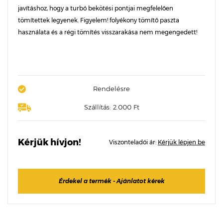
javításhoz, hogy a turbó bekötési pontjai megfelelően
tömítettek legyenek. Figyelem! folyékony tömítő paszta
használata és a régi tömítés visszarakása nem megengedett!
Rendelésre
Szállítás: 2.000 Ft
Kérjük hívjon!
Viszonteladói ár:
Kérjük lépjen be
Érdekel a termék - Ajánlatot kérek