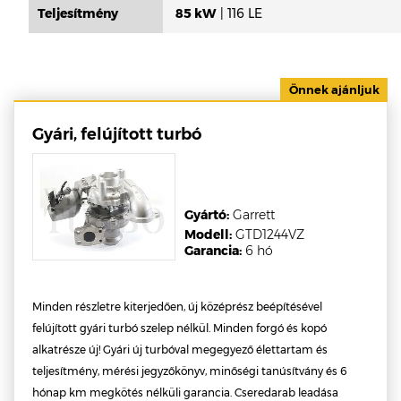
Teljesítmény
85 kW
| 116 LE
Gyári, felújított turbó
Gyártó:
Garrett
Modell:
GTD1244VZ
Garancia:
6 hó
Minden részletre kiterjedően, új középrész beépítésével
felújított gyári turbó szelep nélkül. Minden forgó és kopó
alkatrésze új! Gyári új turbóval megegyező élettartam és
teljesítmény, mérési jegyzőkönyv, minőségi tanúsítvány és 6
hónap km megkötés nélküli garancia. Cseredarab leadása