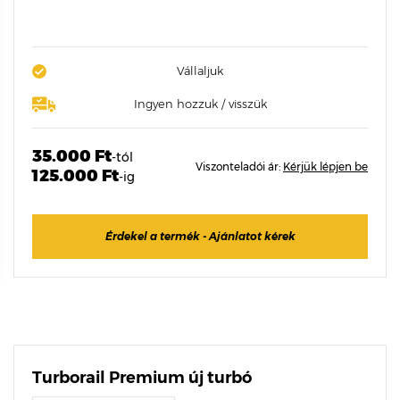
Vállaljuk
Ingyen hozzuk / visszük
35.000 Ft
-tól
Viszonteladói ár:
Kérjük lépjen be
125.000 Ft
-ig
Érdekel a termék - Ajánlatot kérek
Turborail Premium új turbó