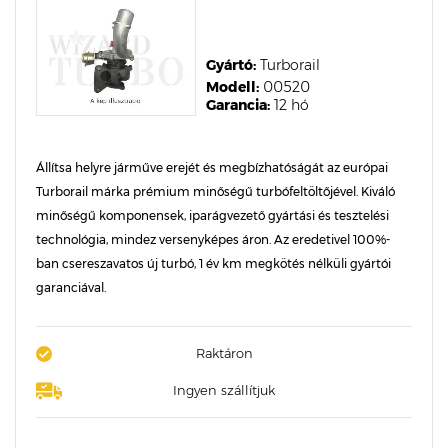
Gyártó:
Turborail
Modell:
00520
Garancia:
12 hó
Állítsa helyre járműve erejét és megbízhatóságát az európai
Turborail márka prémium minőségű turbófeltöltőjével. Kiváló
minőségű komponensek, iparágvezető gyártási és tesztelési
technológia, mindez versenyképes áron. Az eredetivel 100%-
ban csereszavatos új turbó, 1 év km megkötés nélküli gyártói
garanciával.
Raktáron
Ingyen szállítjuk