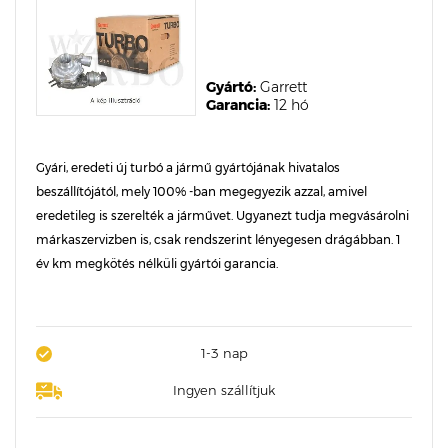
Gyártó:
Garrett
Garancia:
12 hó
Gyári, eredeti új turbó a jármű gyártójának hivatalos
beszállítójától, mely 100% -ban megegyezik azzal, amivel
eredetileg is szerelték a járművet. Ugyanezt tudja megvásárolni
márkaszervizben is, csak rendszerint lényegesen drágábban. 1
év km megkötés nélküli gyártói garancia.
1-3 nap
Ingyen szállítjuk