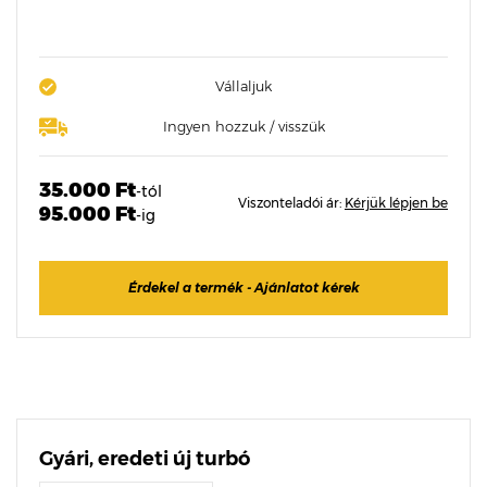
Vállaljuk
Ingyen hozzuk / visszük
35.000 Ft
-tól
Viszonteladói ár:
Kérjük lépjen be
95.000 Ft
-ig
Érdekel a termék - Ajánlatot kérek
Gyári, eredeti új turbó