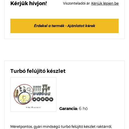
Kérjük hívjon!
Viszonteladói ár:
Kérjük lépjen be
Érdekel a termék - Ajánlatot kérek
Turbó felújító készlet
Garancia:
6 hó
Méretpontos, gyári minőségű turbó felújító készlet raktárról,