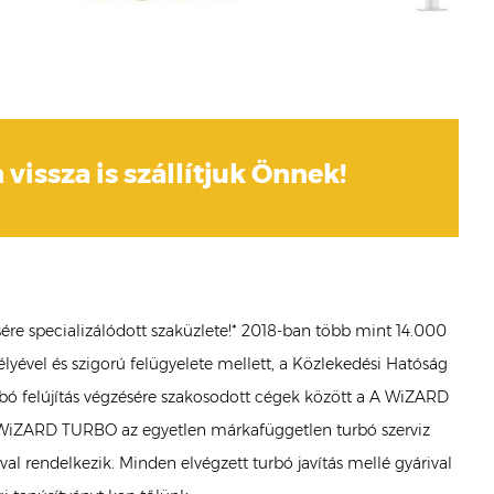
 vissza is szállítjuk Önnek!
ére specializálódott szaküzlete!* 2018-ban több mint 14.000
lyével és szigorú felügyelete mellett, a Közlekedési Hatóság
Turbó felújítás végzésére szakosodott cégek között a A WiZARD
a WiZARD TURBO az egyetlen márkafüggetlen turbó szerviz
l rendelkezik. Minden elvégzett turbó javítás mellé gyárival