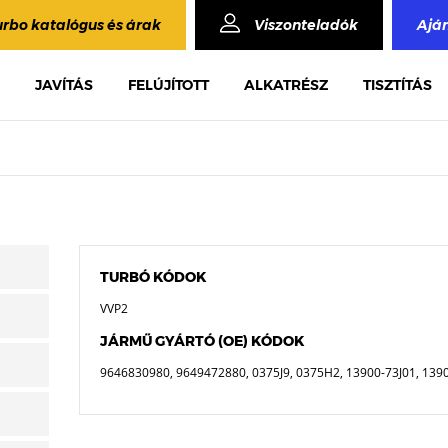
urbo katalógus és árak
Viszonteladók
Ajá
JAVÍTÁS
FELÚJÍTOTT
ALKATRÉSZ
TISZTÍTÁS
TURBÓ KÓDOK
VVP2
JÁRMŰ GYÁRTÓ (OE) KÓDOK
9646830980, 9649472880, 0375J9, 0375H2, 13900-73J01, 139