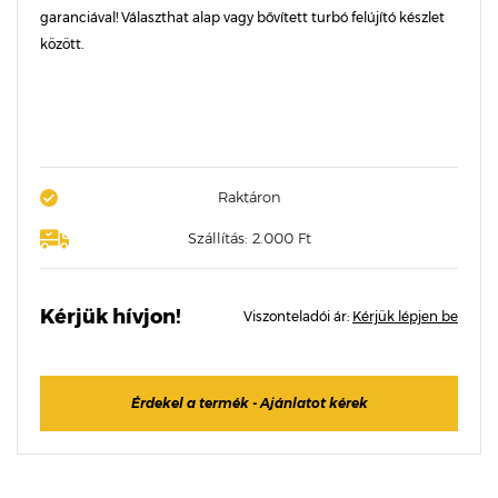
garanciával! Választhat alap vagy bővített turbó felújító készlet
között.
Raktáron
Szállítás: 2.000 Ft
Kérjük hívjon!
Viszonteladói ár:
Kérjük lépjen be
Érdekel a termék - Ajánlatot kérek