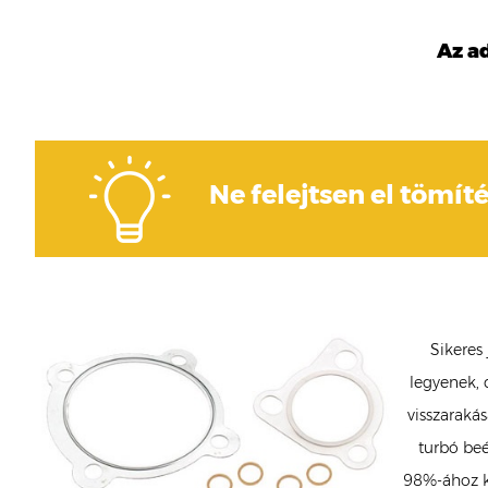
Az a
Ne felejtsen el tömíté
Sikeres
legyenek, 
visszarakás
turbó beé
98%-ához ké