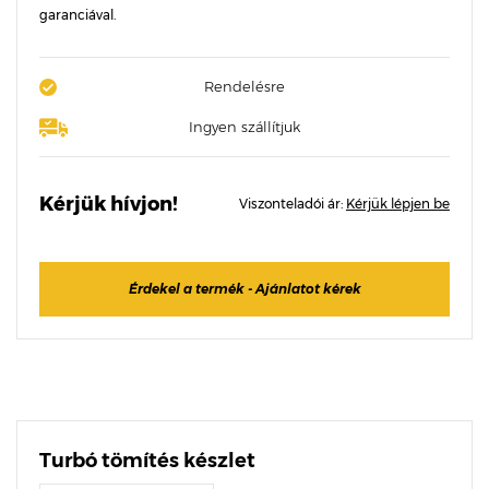
garanciával.
Rendelésre
Ingyen szállítjuk
Kérjük hívjon!
Viszonteladói ár:
Kérjük lépjen be
Érdekel a termék - Ajánlatot kérek
Turbó tömítés készlet