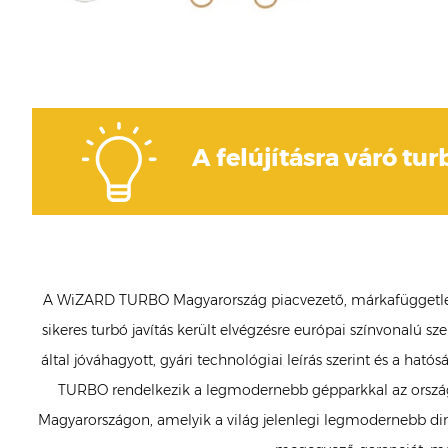
A felújításra váró tur
A WiZARD TURBO Magyarország piacvezető, márkafüggetlen tur
sikeres turbó javítás került elvégzésre európai színvonalú 
által jóváhagyott, gyári technológiai leírás szerint és a ha
TURBO rendelkezik a legmodernebb gépparkkal az országb
Magyarországon, amelyik a világ jelenlegi legmodernebb dina