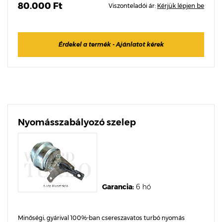
80.000 Ft
Viszonteladói ár:
Kérjük lépjen be
Érdekel a termék - Ajánlatot kérek
Nyomásszabályozó szelep
Garancia:
6 hó
Minőségi, gyárival 100%-ban csereszavatos turbó nyomás