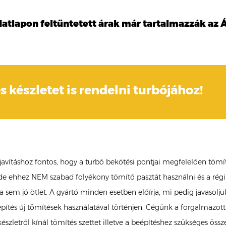
datlapon feltűntetett árak már tartalmazzák az Á
s készletet is rendelni turbójához!
 javításhoz fontos, hogy a turbó bekötési pontjai megfelelően tömí
de ehhez NEM szabad folyékony tömítő pasztát használni és a régi
a sem jó ötlet. A gyártó minden esetben előírja, mi pedig javasolju
pítés új tömítések használatával történjen. Cégünk a forgalmazott
szletről kínál tömítés szettet illetve a beépítéshez szükséges össz