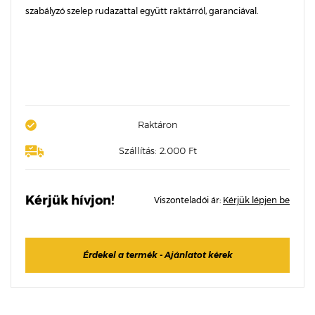
szabályzó szelep rudazattal együtt raktárról, garanciával.
Raktáron
Szállítás: 2.000 Ft
Kérjük hívjon!
Viszonteladói ár:
Kérjük lépjen be
Érdekel a termék - Ajánlatot kérek