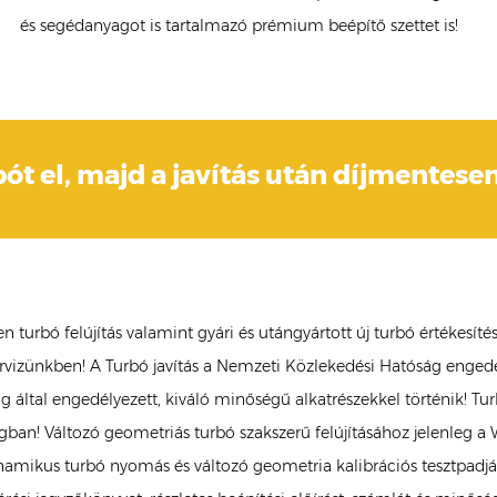
és segédanyagot is tartalmazó prémium beépítő szettet is!
bót el, majd a javítás után díjmentesen
bó felújítás valamint gyári és utángyártott új turbó értékesítés
szervizünkben! A Turbó javítás a Nemzeti Közlekedési Hatóság engedé
tóság által engedélyezett, kiváló minőségű alkatrészekkel történik! 
an! Változó geometriás turbó szakszerű felújításához jelenleg 
mikus turbó nyomás és változó geometria kalibrációs tesztpadjáva