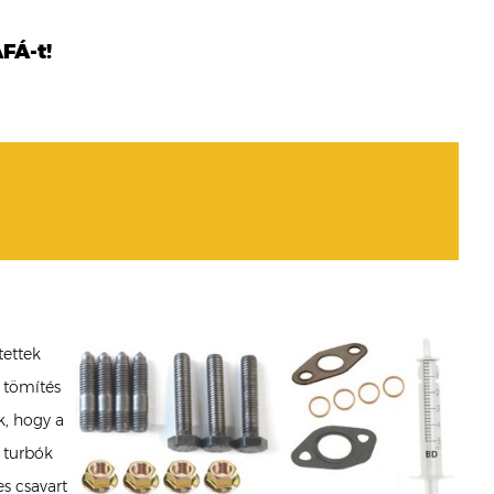
FÁ-t!
tettek
 tömítés
k, hogy a
 turbók
es csavart