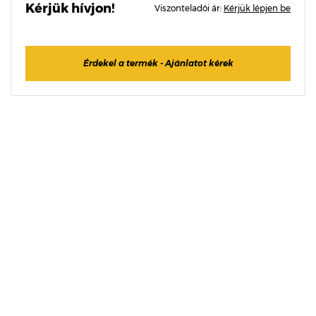
Kérjük hívjon!
Viszonteladói ár:
Kérjük lépjen be
Érdekel a termék - Ajánlatot kérek