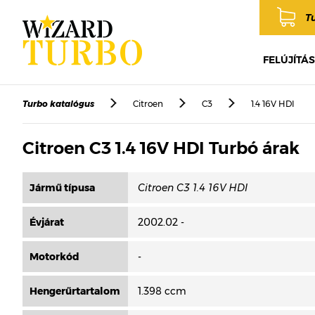
T
FELÚJÍTÁS
Turbo katalógus
Citroen
C3
1.4 16V HDI
Citroen C3 1.4 16V HDI Turbó árak
Jármű típusa
Évjárat
2002.02 -
Motorkód
-
Hengerűrtartalom
1.398 ccm