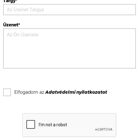
Tárgy*
Üzenet*
Elfogadom az
Adatvédelmi nyilatkozat
ot