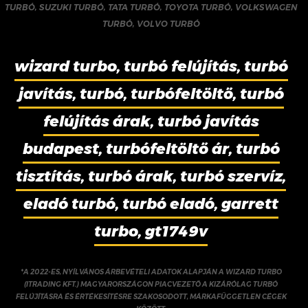
TURBÓ
,
SUZUKI TURBÓ
,
TATA TURBÓ
,
TOYOTA TURBÓ
,
VOLKSWAGEN
TURBÓ
,
VOLVO TURBÓ
wizard turbo, turbó felújítás, turbó
javítás, turbó, turbófeltöltő, turbó
felújítás árak, turbó javítás
budapest, turbófeltöltő ár, turbó
tisztítás, turbó árak, turbó szervíz,
eladó turbó, turbó eladó, garrett
turbo, gt1749v
*A 2022-ES, NYÍLVÁNOS ÁRBEVÉTELI ADATOK ALAPJÁN A WIZARD TURBO
(ITRADING KFT.) MAGYARORSZÁGON PIACVEZETŐ A KIZÁRÓLAG TURBÓ
FELÚJÍTÁSRA ÉS ÉRTÉKESÍTÉSRE SZAKOSODOTT, MÁRKAFÜGGETLEN CÉGEK