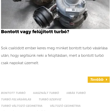
Bontott vagy felújított turbó?
Sok csalódott ember keres meg minket bontott turbó vásárlása
után, hogy segítsünk neki a felújításban, mert a bontott turbó
csak napokat üzemelt.
Tovább
BONTOTT TURBÓ
HASZNÁLT TURBÓ
HIBÁS TURBÓ
TURBÓ FELVÁSÁRLÁS
TURBÓ SZERVIZ
TURBÓ VÁLTOZÓ GEOMETRIA
VÁLTOZÓ GEOMETRIA