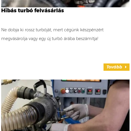
Hibás turbó felvásárlás
Ne dobja ki rossz turbóját, mert cégünk készpénzért
megvásárolja vagy egy új turbó árába beszámítja!
Tovább