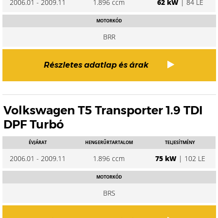
2006.01 - 2009.11
1.896 ccm
62 kW
| 84 LE
MOTORKÓD
BRR
Részletes adatlap és árak
Volkswagen T5 Transporter 1.9 TDI
DPF Turbó
ÉVJÁRAT
HENGERŰRTARTALOM
TELJESÍTMÉNY
2006.01 - 2009.11
1.896 ccm
75 kW
| 102 LE
MOTORKÓD
BRS