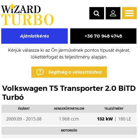
Tog
navi
+36 70 948 4748
Ajánlatkérés
Volkswagen T5 Transporter eladó turbó árak
Kérjük válassza ki az Ön járművének pontos típusát évjárat,
lökettérfogat és teljesítmény alapján.
Segítség a választáshoz
Volkswagen T5 Transporter 2.0 BiTD
Turbó
ÉVJÁRAT
HENGERŰRTARTALOM
TELJESÍTMÉNY
2009.09 - 2015.08
1.968 ccm
132 kW
| 180 LE
MOTORKÓD