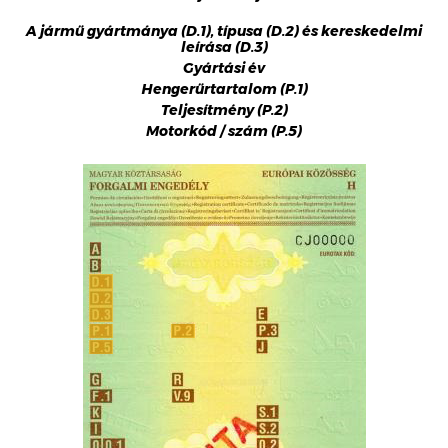
A jármű gyártmánya (D.1), típusa (D.2) és kereskedelmi
leírása (D.3)
Gyártási év
Hengerűrtartalom (P.1)
Teljesítmény (P.2)
Motorkód / szám (P.5)