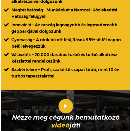
alkatrészeivel dolgozunk
Megbízhatóság – Munkánkat a Nemzeti Közlekedési
Hatóság felügyeli
Innováció – Az ország legnagyobb és legmodernebb
gépparkjával dolgozunk
Gyorsaság – A ránk bízott felújítások 95%-át fél napon
belül elvégezzük
Választék – 20.000 darabos turbó és turbó alkatrész
készlettel rendelkezünk
Szakértelem – Profi, szakértő csapat több, mint 10 év
turbós tapasztalattal
Nézze meg cégünk bemutatkozó
videó
ját!