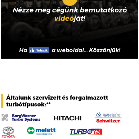
Nézze meg cégünk bemutatkozó
videó
ját!
Ha
a weboldal... Köszönjük!
Általunk szervizelt és forgalmazott
turbótípusok:**