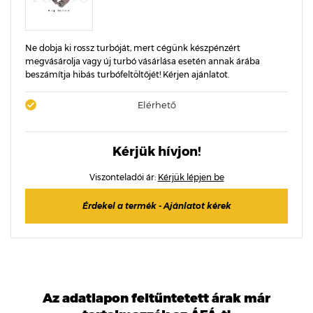
Ne dobja ki rossz turbóját, mert cégünk készpénzért
megvásárolja vagy új turbó vásárlása esetén annak árába
beszámítja hibás turbófeltöltőjét! Kérjen ajánlatot.
Elérhető
Kérjük hívjon!
Viszonteladói ár:
Kérjük lépjen be
Érdekel a termék - Ajánlatot kérek
Az adatlapon feltűntetett árak már