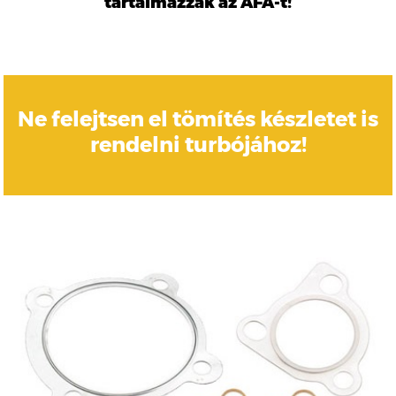
tartalmazzák az ÁFÁ-t!
Ne felejtsen el tömítés készletet is
rendelni turbójához!