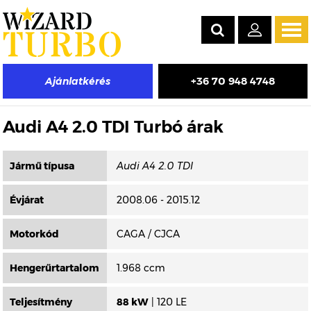
Tog
navi
+36 70 948 4748
Ajánlatkérés
Másik típus választása
Audi A4 2.0 TDI Turbó árak
Jármű típusa
Évjárat
2008.06 - 2015.12
Motorkód
CAGA / CJCA
Hengerűrtartalom
1.968 ccm
Teljesítmény
88 kW
| 120 LE