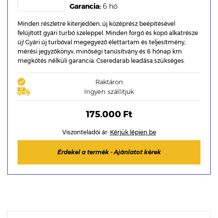
Garancia:
6 hó
Minden részletre kiterjedően, új középrész beépítésével
felújított gyári turbó szeleppel. Minden forgó és kopó alkatrésze
új! Gyári új turbóval megegyező élettartam és teljesítmény,
mérési jegyzőkönyv, minőségi tanúsítvány és 6 hónap km
megkötés nélküli garancia. Cseredarab leadása szükséges.
Raktáron
Ingyen szállítjuk
175.000 Ft
Viszonteladói ár:
Kérjük lépjen be
Érdekel a termék - Ajánlatot kérek