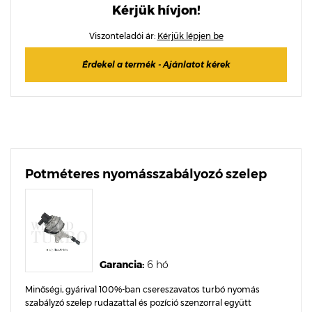
Kérjük hívjon!
Viszonteladói ár:
Kérjük lépjen be
Érdekel a termék - Ajánlatot kérek
Potméteres nyomásszabályozó szelep
Garancia:
6 hó
Minőségi, gyárival 100%-ban csereszavatos turbó nyomás
szabályzó szelep rudazattal és pozíció szenzorral együtt