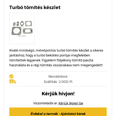
Turbó tömítés készlet
Kiváló minőségű, méretpontos turbó tömítés készlet a sikeres
javításhoz, hogy a turbó bekötési pontjai megfelelően
tömítettek legyenek. Figyelem! folyékony tömítő paszta
használata és a régi tömítés visszarakása nem megengedett!
Rendelésre
Szállítás: 2.000 Ft
Kérjük hívjon!
Viszonteladói ár:
Kérjük lépjen be
Érdekel a termék - Ajánlatot kérek