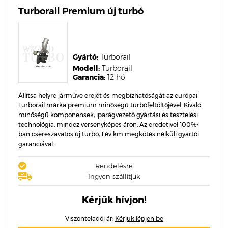
Turborail Premium új turbó
Gyártó:
Turborail
Modell:
Turborail
Garancia:
12 hó
Állítsa helyre járműve erejét és megbízhatóságát az európai
Turborail márka prémium minőségű turbófeltöltőjével. Kiváló
minőségű komponensek, iparágvezető gyártási és tesztelési
technológia, mindez versenyképes áron. Az eredetivel 100%-
ban csereszavatos új turbó, 1 év km megkötés nélküli gyártói
garanciával.
Rendelésre
Ingyen szállítjuk
Kérjük hívjon!
Viszonteladói ár:
Kérjük lépjen be