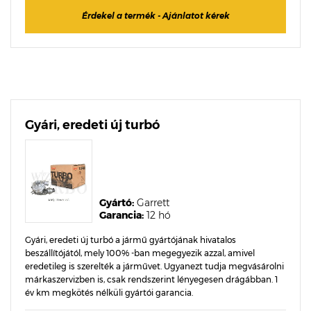
Érdekel a termék - Ajánlatot kérek
Gyári, eredeti új turbó
Gyártó:
Garrett
Garancia:
12 hó
Gyári, eredeti új turbó a jármű gyártójának hivatalos
beszállítójától, mely 100% -ban megegyezik azzal, amivel
eredetileg is szerelték a járművet. Ugyanezt tudja megvásárolni
márkaszervizben is, csak rendszerint lényegesen drágábban. 1
év km megkötés nélküli gyártói garancia.