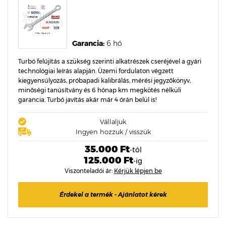
Garancia:
6 hó
Turbó felújítás a szükség szerinti alkatrészek cseréjével a gyári
technológiai leírás alapján. Üzemi fordulaton végzett
kiegyensúlyozás, próbapadi kalibrálás, mérési jegyzőkönyv,
minőségi tanúsítvány és 6 hónap km megkötés nélküli
garancia. Turbó javítás akár már 4 órán belül is!
Vállaljuk
Ingyen hozzuk / visszük
35.000 Ft
-tól
125.000 Ft
-ig
Viszonteladói ár:
Kérjük lépjen be
Érdekel a termék - Ajánlatot kérek