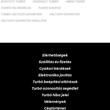
BONTOTT TURBÓ
HASZNÁLT TURBÓ
HIBÁS TURBÓ
TURBÓ FELVÁSÁRLÁS
TURBÓ SZERVIZ
TURBÓ VÁLTOZÓ GEOMETRIA
VÁLTOZÓ GEOMETRIA
VÁLTOZÓ GEOMETRIA BEÁLLÍTÁS
Elérhetőségek
Szállítás és fizetés
Gyakori kérdések
Elektronika javítás
Turbó beépítési előírások
Turbó azonosítás segédlet
Turbó hiba jelei
Vélemények
Cégtörténet