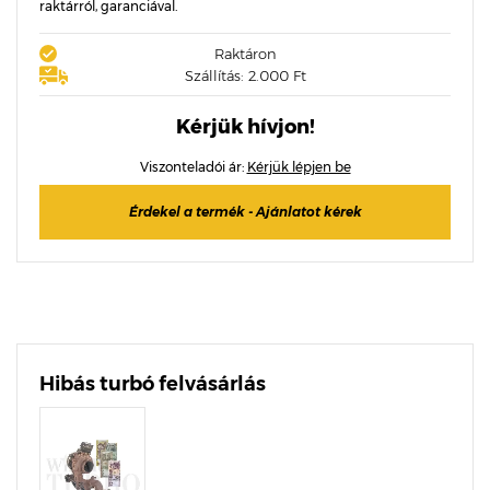
raktárról, garanciával.
Raktáron
Szállítás: 2.000 Ft
Kérjük hívjon!
Viszonteladói ár:
Kérjük lépjen be
Érdekel a termék - Ajánlatot kérek
Hibás turbó felvásárlás