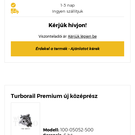
1-3 nap
Ingyen szállítjuk
Kérjük hívjon!
Viszonteladói ár:
Kérjük lépjen be
Érdekel a termék - Ajánlatot kérek
Turborail Premium új középrész
Modell:
100-05052-500