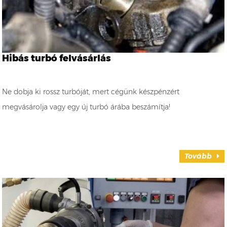
Hibás turbó felvásárlás
Ne dobja ki rossz turbóját, mert cégünk készpénzért
megvásárolja vagy egy új turbó árába beszámítja!
Tovább