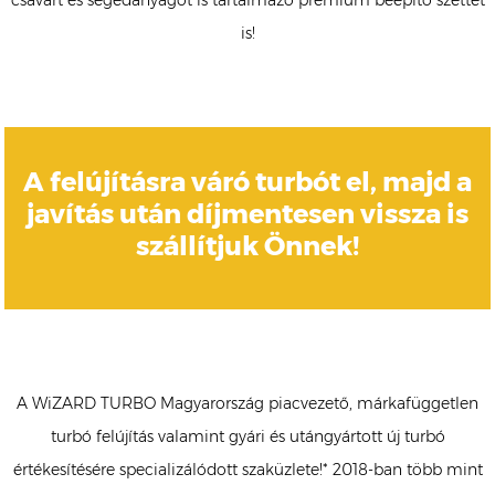
csavart és segédanyagot is tartalmazó prémium beépítő szettet
is!
A felújításra váró turbót el, majd a
javítás után díjmentesen vissza is
szállítjuk Önnek!
A WiZARD TURBO Magyarország piacvezető, márkafüggetlen
turbó felújítás valamint gyári és utángyártott új turbó
értékesítésére specializálódott szaküzlete!* 2018-ban több mint