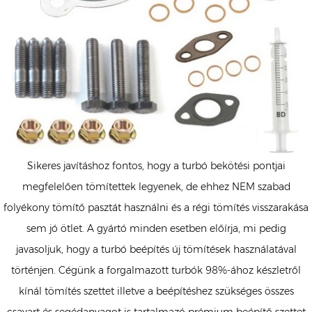
Sikeres javításhoz fontos, hogy a turbó bekötési pontjai
megfelelően tömítettek legyenek, de ehhez NEM szabad
folyékony tömítő pasztát használni és a régi tömítés visszarakása
sem jó ötlet. A gyártó minden esetben előírja, mi pedig
javasoljuk, hogy a turbó beépítés új tömítések használatával
történjen. Cégünk a forgalmazott turbók 98%-ához készletről
kínál tömítés szettet illetve a beépítéshez szükséges összes