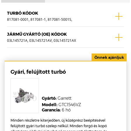
TURBÓ KÓDOK
817081-0001, 817081-1, 817081-5001S,
818988-0001, 818988-1, 818988-5001S
JÁRMŰ GYÁRTÓ (OE) KÓDOK
03L145721A, 03L145721AV, 03L145721AX
Gyári, felújított turbó
Gyártó:
Garrett
Modell:
GTC1546VZ
Garancia:
6 hó
Minden részletre kiterjedően, új középrész beépítésével
felújított gyári turbó szelep nélkül. Minden forgó és kopó