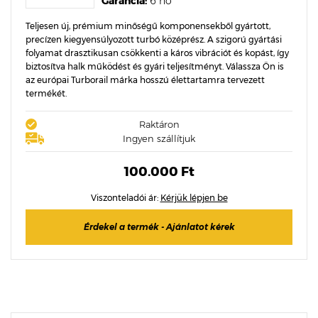
Garancia:
6 hó
Teljesen új, prémium minőségű komponensekből gyártott,
precízen kiegyensúlyozott turbó középrész. A szigorú gyártási
folyamat drasztikusan csökkenti a káros vibrációt és kopást, így
biztosítva halk működést és gyári teljesítményt. Válassza Ön is
az európai Turborail márka hosszú élettartamra tervezett
termékét.
Raktáron
Ingyen szállítjuk
100.000 Ft
Viszonteladói ár:
Kérjük lépjen be
Érdekel a termék - Ajánlatot kérek