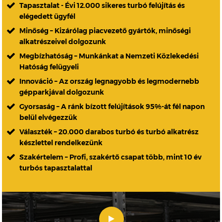
Tapasztalat - Évi 12.000 sikeres turbó felújítás és
elégedett ügyfél
Minőség – Kizárólag piacvezető gyártók, minőségi
alkatrészeivel dolgozunk
Megbízhatóság – Munkánkat a Nemzeti Közlekedési
Hatóság felügyeli
Innováció – Az ország legnagyobb és legmodernebb
gépparkjával dolgozunk
Gyorsaság – A ránk bízott felújítások 95%-át fél napon
belül elvégezzük
Választék – 20.000 darabos turbó és turbó alkatrész
készlettel rendelkezünk
Szakértelem – Profi, szakértő csapat több, mint 10 év
turbós tapasztalattal