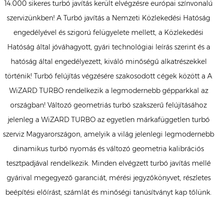
14.000 sikeres turbó javítás került elvégzésre európai színvonalú
szervizünkben! A Turbó javítás a Nemzeti Közlekedési Hatóság
engedélyével és szigorú felügyelete mellett, a Közlekedési
Hatóság által jóváhagyott, gyári technológiai leírás szerint és a
hatóság által engedélyezett, kiváló minőségű alkatrészekkel
történik! Turbó felújítás végzésére szakosodott cégek között a A
WiZARD TURBO rendelkezik a legmodernebb gépparkkal az
országban! Változó geometriás turbó szakszerű felújításához
jelenleg a WiZARD TURBO az egyetlen márkafüggetlen turbó
szerviz Magyarországon, amelyik a világ jelenlegi legmodernebb
dinamikus turbó nyomás és változó geometria kalibrációs
tesztpadjával rendelkezik. Minden elvégzett turbó javítás mellé
gyárival megegyező garanciát, mérési jegyzőkönyvet, részletes
beépítési előírást, számlát és minőségi tanúsítványt kap tőlünk.