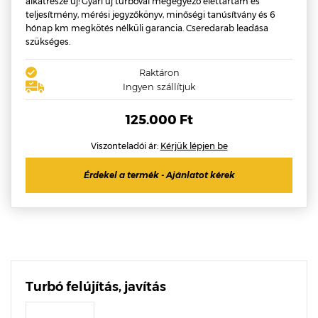
alkatrésze új! Gyári új turbóval megegyező élettartam és
teljesítmény, mérési jegyzőkönyv, minőségi tanúsítvány és 6
hónap km megkötés nélküli garancia. Cseredarab leadása
szükséges.
Raktáron
Ingyen szállítjuk
125.000 Ft
Viszonteladói ár:
Kérjük lépjen be
Érdekel a termék - Ajánlatot kérek
Turbó felújítás, javítás