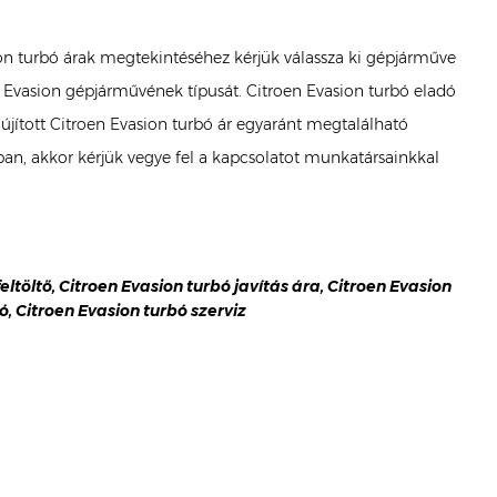
sion turbó árak megtekintéséhez kérjük válassza ki gépjárműve
en Evasion gépjárművének típusát. Citroen Evasion turbó eladó
elújított Citroen Evasion turbó ár egyaránt megtalálható
n, akkor kérjük vegye fel a kapcsolatot munkatársainkkal
feltöltő, Citroen Evasion turbó javítás ára, Citroen Evasion
ó, Citroen Evasion turbó szerviz