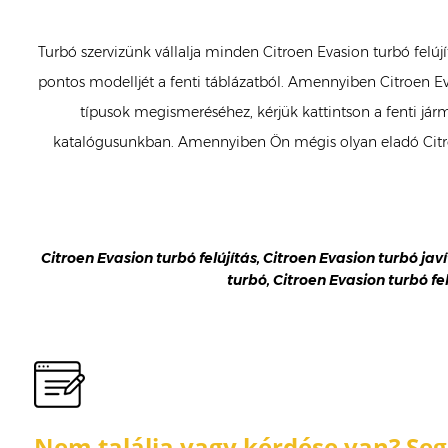
Turbó szervizünk vállalja minden Citroen Evasion turbó felúj
pontos modelljét a fenti táblázatból. Amennyiben Citroen Eva
típusok megismeréséhez, kérjük kattintson a fenti jármű
katalógusunkban. Amennyiben Ön mégis olyan eladó Citroe
Citroen Evasion turbó felújítás, Citroen Evasion turbó javí
turbó, Citroen Evasion turbó fe
Nem találja vagy kérdése van? Segí