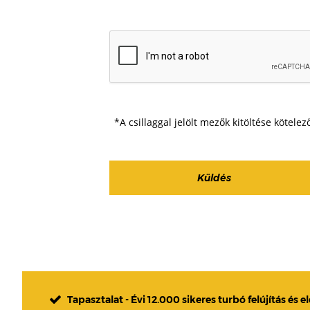
*A csillaggal jelölt mezők kitöltése kötelez
Tapasztalat - Évi 12.000 sikeres turbó felújítás és e