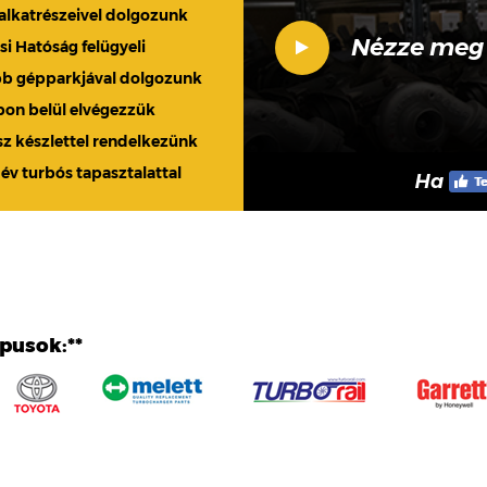
 alkatrészeivel dolgozunk
Nézze meg
 Hatóság felügyeli
bb gépparkjával dolgozunk
apon belül elvégezzük
sz készlettel rendelkezünk
 év turbós tapasztalattal
Ha
ípusok:**