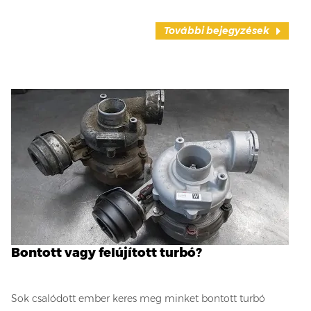
További bejegyzések
Bontott vagy felújított turbó?
Sok csalódott ember keres meg minket bontott turbó