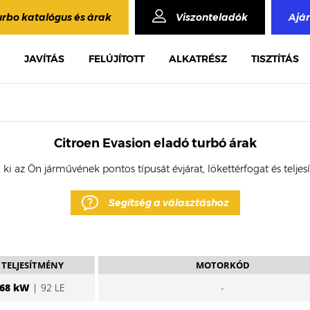
urbo katalógus és árak
Viszonteladók
Ajá
JAVÍTÁS
FELÚJÍTOTT
ALKATRÉSZ
TISZTÍTÁS
Citroen Evasion eladó turbó árak
 ki az Ön járművének pontos típusát évjárat, lökettérfogat és telje
Segítség a választáshoz
TELJESÍTMÉNY
MOTORKÓD
68 kW
| 92 LE
-