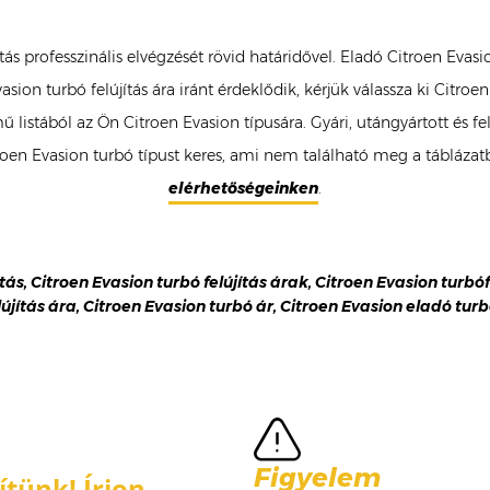
ítás professzinális elvégzését rövid határidővel. Eladó Citroen Eva
sion turbó felújítás ára iránt érdeklődik, kérjük válassza ki Citro
 listából az Ön Citroen Evasion típusára. Gyári, utángyártott és f
n Evasion turbó típust keres, ami nem található meg a táblázatba
elérhetőségeinken
.
tás, Citroen Evasion turbó felújítás árak, Citroen Evasion turbó
lújítás ára, Citroen Evasion turbó ár, Citroen Evasion eladó turb
Figyelem
tünk! Írjon