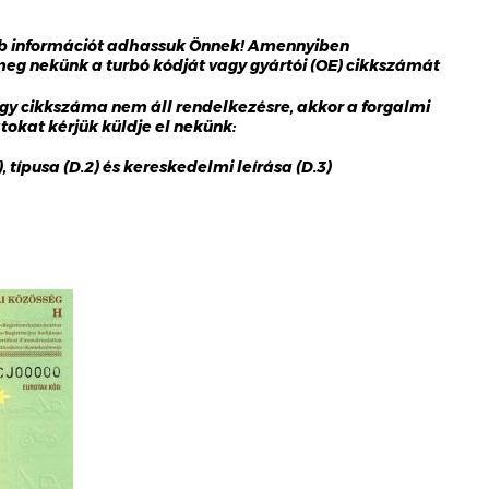
bb információt adhassuk Önnek! Amennyiben
 meg nekünk a turbó kódját vagy gyártói (OE) cikkszámát
gy cikkszáma nem áll rendelkezésre, akkor a forgalmi
okat kérjük küldje el nekünk:
 típusa (D.2) és kereskedelmi leírása (D.3)