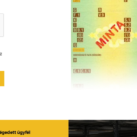
ő!
légedett ügyfél