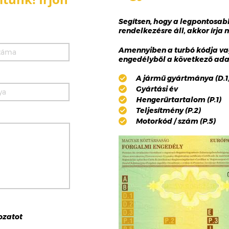
Segítsen, hogy a legpontosa
rendelkezésre áll, akkor írja
Amennyiben a turbó kódja va
engedélyből a következő adat
A jármű gyártmánya (D.1),
Gyártási év
Hengerűrtartalom (P.1)
Teljesítmény (P.2)
Motorkód / szám (P.5)
ozat
ot