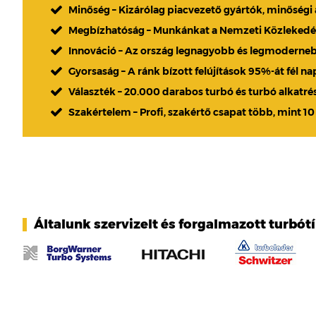
Minőség – Kizárólag piacvezető gyártók, minőségi
Megbízhatóság – Munkánkat a Nemzeti Közlekedési
Innováció – Az ország legnagyobb és legmoderne
Gyorsaság – A ránk bízott felújítások 95%-át fél n
Választék – 20.000 darabos turbó és turbó alkatré
Szakértelem – Profi, szakértő csapat több, mint 10
Általunk szervizelt és forgalmazott turbót