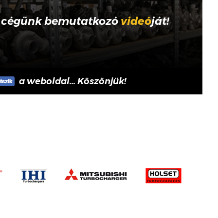
 cégünk bemutatkozó
videó
ját!
a weboldal... Köszönjük!