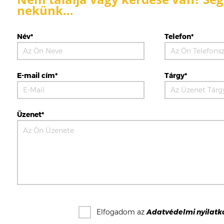
nekünk…
Név*
Telefon*
E-mail cím*
Tárgy*
Üzenet*
Elfogadom az
Adatvédelmi nyilatk