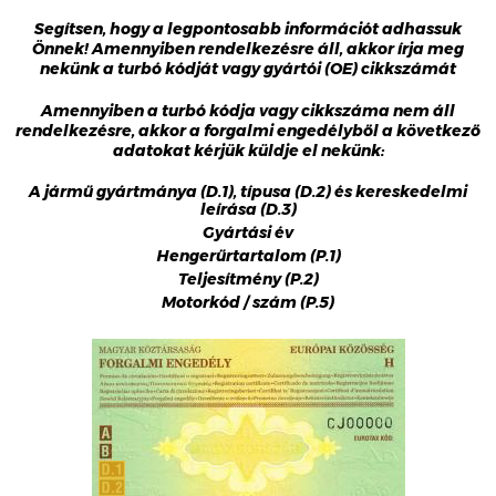
Segítsen, hogy a legpontosabb információt adhassuk
Önnek! Amennyiben rendelkezésre áll, akkor írja meg
nekünk a turbó kódját vagy gyártói (OE) cikkszámát
Amennyiben a turbó kódja vagy cikkszáma nem áll
rendelkezésre, akkor a forgalmi engedélyből a következő
adatokat kérjük küldje el nekünk:
A jármű gyártmánya (D.1), típusa (D.2) és kereskedelmi
leírása (D.3)
Gyártási év
Hengerűrtartalom (P.1)
Teljesítmény (P.2)
Motorkód / szám (P.5)