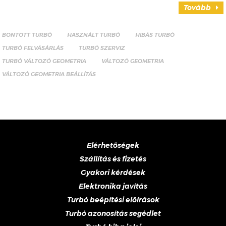
Tovább
BONTOTT TURBÓ
HASZNÁLT TURBÓ
HIBÁS TURBÓ
TURBÓ FELVÁSÁRLÁS
TURBÓ SZERVIZ
TURBÓ VÁLTOZÓ GEOMETRIA
VÁLTOZÓ GEOMETRIA
VÁLTOZÓ GEOMETRIA BEÁLLÍTÁS
Elérhetőségek
Szállítás és fizetés
Gyakori kérdések
Elektronika javítás
Turbó beépítési előírások
Turbó azonosítás segédlet