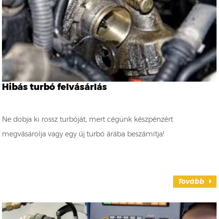
Hibás turbó felvásárlás
Ne dobja ki rossz turbóját, mert cégünk készpénzért
megvásárolja vagy egy új turbó árába beszámítja!
Tovább