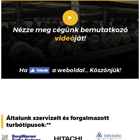
Nézze meg cégünk bemutatkozó
videó
ját!
Ha
a weboldal... Köszönjük!
Általunk szervizelt és forgalmazott
turbótípusok:**