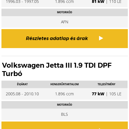
1996.03 - 1997.05
1.896 ccm
81 kW
| 110 LE
MOTORKÓD
AFN
Részletes adatlap és árak
Volkswagen Jetta III 1.9 TDI DPF
Turbó
ÉVJÁRAT
HENGERŰRTARTALOM
TELJESÍTMÉNY
2005.08 - 2010.10
1.896 ccm
77 kW
| 105 LE
MOTORKÓD
BLS