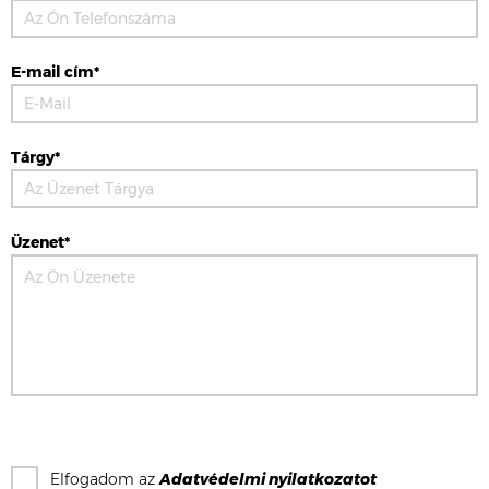
E-mail cím*
Tárgy*
Üzenet*
Elfogadom az
Adatvédelmi nyilatkozat
ot