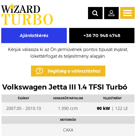
Tog
navi
+36 70 948 4748
Ajánlatkérés
Volkswagen Jetta eladó turbó árak
Kérjük válassza ki az Ön járművének pontos típusát évjárat,
lökettérfogat és teljesítmény alapján.
Segítség a választáshoz
Volkswagen Jetta III 1.4 TFSI Turbó
ÉVJÁRAT
HENGERŰRTARTALOM
TELJESÍTMÉNY
2007.05 - 2010.10
1.390 ccm
90 kW
| 122 LE
MOTORKÓD
CAXA