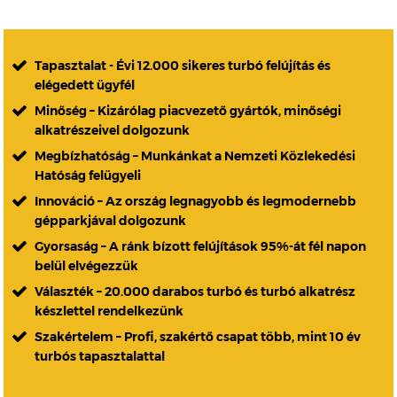
Tapasztalat - Évi 12.000 sikeres turbó felújítás és
elégedett ügyfél
Minőség – Kizárólag piacvezető gyártók, minőségi
alkatrészeivel dolgozunk
Megbízhatóság – Munkánkat a Nemzeti Közlekedési
Hatóság felügyeli
Innováció – Az ország legnagyobb és legmodernebb
gépparkjával dolgozunk
Gyorsaság – A ránk bízott felújítások 95%-át fél napon
belül elvégezzük
Választék – 20.000 darabos turbó és turbó alkatrész
készlettel rendelkezünk
Szakértelem – Profi, szakértő csapat több, mint 10 év
turbós tapasztalattal