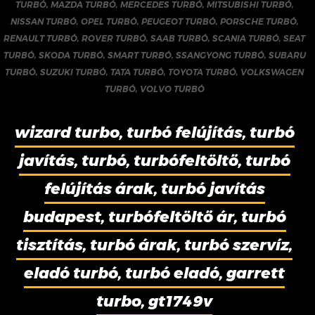
TURBÓ
,
MAZDA TURBÓ
,
MERCEDES TURBÓ
,
MITSUBISHI TURBÓ
,
NISSAN TURBÓ
,
OPEL TURBÓ
,
PEUGEOT TURBÓ
,
PORSCHE TURBÓ
,
RENAULT TURBÓ
,
ROVER TURBÓ
,
SAAB TURBÓ
,
SCANIA TURBÓ
,
SEAT
TURBÓ
,
SKODA TURBÓ
,
SMART TURBÓ
,
SSANGYONG TURBÓ
,
SUBARU
TURBÓ
,
SUZUKI TURBÓ
,
TATA TURBÓ
,
TOYOTA TURBÓ
,
VOLKSWAGEN
TURBÓ
,
VOLVO TURBÓ
wizard turbo, turbó felújítás, turbó
javítás, turbó, turbófeltöltő, turbó
felújítás árak, turbó javítás
budapest, turbófeltöltő ár, turbó
tisztítás, turbó árak, turbó szervíz,
eladó turbó, turbó eladó, garrett
turbo, gt1749v