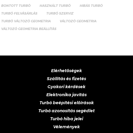
BONTOTT TURBÓ
HASZNÁLT TURBÓ
HIBÁS TURBÓ
TURBÓ FELVÁSÁRLÁS
TURBÓ SZERVIZ
TURBÓ VÁLTOZÓ GEOMETRIA
VÁLTOZÓ GEOMETRIA
VÁLTOZÓ GEOMETRIA BEÁLLÍTÁS
Elérhetőségek
Szállítás és fizetés
Gyakori kérdések
Elektronika javítás
Turbó beépítési előírások
Turbó azonosítás segédlet
Turbó hiba jelei
Vélemények