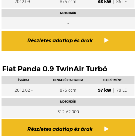
2012.09 -
875 ccm
63 kW
| 86 LE
MOTORKÓD
-
Részletes adatlap és árak
Fiat Panda 0.9 TwinAir Turbó
ÉVJÁRAT
HENGERŰRTARTALOM
TELJESÍTMÉNY
2012.02 -
875 ccm
57 kW
| 78 LE
MOTORKÓD
312 A2.000
Részletes adatlap és árak