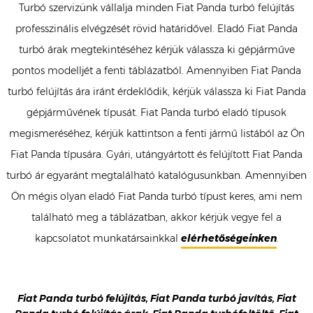
Turbó szervizünk vállalja minden Fiat Panda turbó felújítás
professzinális elvégzését rövid határidővel. Eladó Fiat Panda
turbó árak megtekintéséhez kérjük válassza ki gépjárműve
pontos modelljét a fenti táblázatból. Amennyiben Fiat Panda
turbó felújítás ára iránt érdeklődik, kérjük válassza ki Fiat Panda
gépjárművének típusát. Fiat Panda turbó eladó típusok
megismeréséhez, kérjük kattintson a fenti jármű listából az Ön
Fiat Panda típusára. Gyári, utángyártott és felújított Fiat Panda
turbó ár egyaránt megtalálható katalógusunkban. Amennyiben
Ön mégis olyan eladó Fiat Panda turbó típust keres, ami nem
található meg a táblázatban, akkor kérjük vegye fel a
kapcsolatot munkatársainkkal
elérhetőségeinken
.
Fiat Panda turbó felújítás, Fiat Panda turbó javítás, Fiat