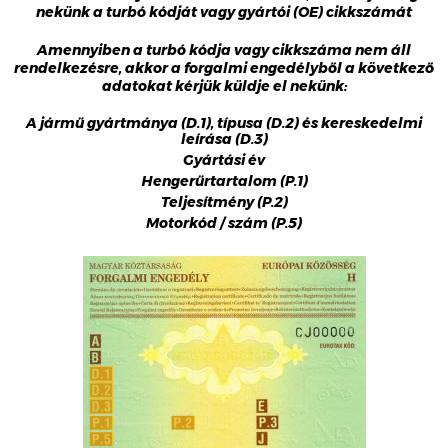
nekünk a turbó kódját vagy gyártói (OE) cikkszámát
Amennyiben a turbó kódja vagy cikkszáma nem áll
rendelkezésre, akkor a forgalmi engedélyből a következő
adatokat kérjük küldje el nekünk:
A jármű gyártmánya (D.1), típusa (D.2) és kereskedelmi
leírása (D.3)
Gyártási év
Hengerűrtartalom (P.1)
Teljesítmény (P.2)
Motorkód / szám (P.5)