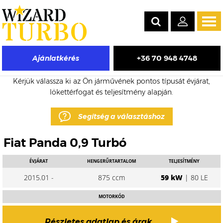
Tog
navi
+36 70 948 4748
Ajánlatkérés
Fiat Panda eladó turbó árak
Kérjük válassza ki az Ön járművének pontos típusát évjárat,
lökettérfogat és teljesítmény alapján.
Segítség a választáshoz
Fiat Panda 0,9 Turbó
ÉVJÁRAT
HENGERŰRTARTALOM
TELJESÍTMÉNY
2015.01 -
875 ccm
59 kW
| 80 LE
MOTORKÓD
Részletes adatlap és árak