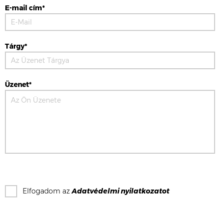
E-mail cím*
Tárgy*
Üzenet*
Elfogadom az
Adatvédelmi nyilatkozat
ot