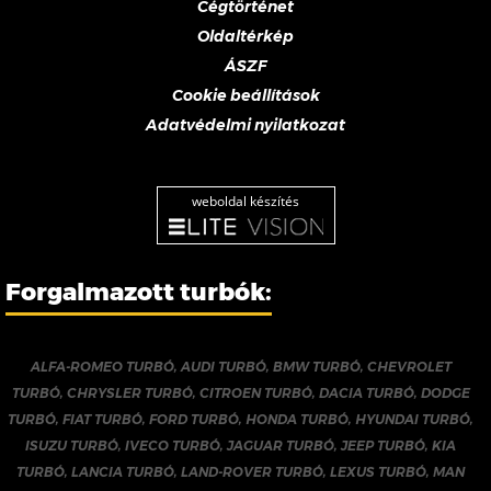
Cégtörténet
Oldaltérkép
ÁSZF
Cookie beállítások
Adatvédelmi nyilatkozat
weboldal készítés
Forgalmazott turbók:
ALFA-ROMEO TURBÓ
,
AUDI TURBÓ
,
BMW TURBÓ
,
CHEVROLET
TURBÓ
,
CHRYSLER TURBÓ
,
CITROEN TURBÓ
,
DACIA TURBÓ
,
DODGE
TURBÓ
,
FIAT TURBÓ
,
FORD TURBÓ
,
HONDA TURBÓ
,
HYUNDAI TURBÓ
,
ISUZU TURBÓ
,
IVECO TURBÓ
,
JAGUAR TURBÓ
,
JEEP TURBÓ
,
KIA
TURBÓ
,
LANCIA TURBÓ
,
LAND-ROVER TURBÓ
,
LEXUS TURBÓ
,
MAN