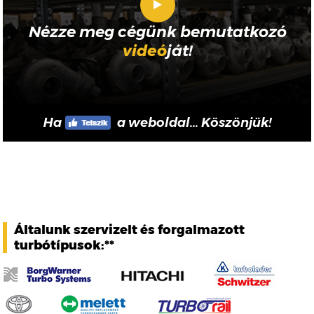
Nézze meg cégünk bemutatkozó
videó
ját!
Ha
a weboldal... Köszönjük!
Általunk szervizelt és forgalmazott
turbótípusok:**