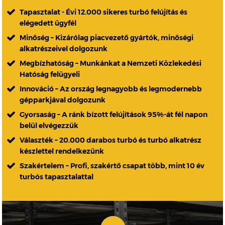
Tapasztalat - Évi 12.000 sikeres turbó felújítás és
elégedett ügyfél
Minőség – Kizárólag piacvezető gyártók, minőségi
alkatrészeivel dolgozunk
Megbízhatóság – Munkánkat a Nemzeti Közlekedési
Hatóság felügyeli
Innováció – Az ország legnagyobb és legmodernebb
gépparkjával dolgozunk
Gyorsaság – A ránk bízott felújítások 95%-át fél napon
belül elvégezzük
Választék – 20.000 darabos turbó és turbó alkatrész
készlettel rendelkezünk
Szakértelem – Profi, szakértő csapat több, mint 10 év
turbós tapasztalattal