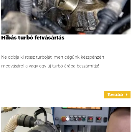
Hibás turbó felvásárlás
Ne dobja ki rossz turbóját, mert cégünk készpénzért
megvásárolja vagy egy új turbó árába beszámítja!
Tovább